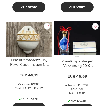
Zur Ware
Zur Ware
Biskuit ornament IHS,
Royal Copenhagen
Royal Copenhagen Nr.
Verzierung 2019,
9389
Weihnachtstropfen,
EUR 46,15
Treffen in der Koppel
EUR 46,69
Artikelnr.: R9389
Artikelnr.: RJD2019
Maß: H: 8 cm x B: 7 cm
Jahre: 2019
Maß: H: 8 cm
AUF LAGER
AUF LAGER