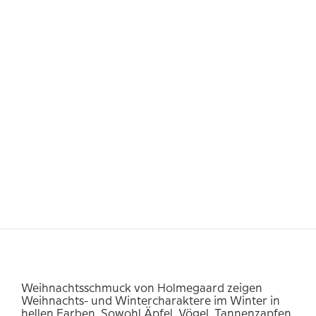
Weihnachtsschmuck von Holmegaard zeigen
Weihnachts- und Wintercharaktere im Winter in
hellen Farben. Sowohl Äpfel, Vögel, Tannenzapfen