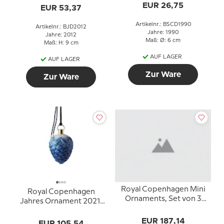
EUR 26,75
Besuch vom
EUR 53,37
Weihnachtsmann
Artikelnr.: BSCD1990
Artikelnr.: BJD2012
Jahre: 1990
Jahre: 2012
Maß: Ø: 6 cm
Maß: H: 9 cm
AUF LAGER
AUF LAGER
Zur Ware
Zur Ware
Royal Copenhagen Mini
Royal Copenhagen
Ornaments, Set von 3
Jahres Ornament 2021,
Stück
Zapfen
EUR 187,14
EUR 105,54