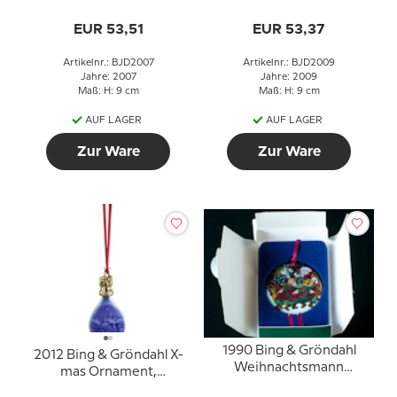
Weihnachtstropfen,
Weihnachtstropfen,
Weihnachten auf dem
Weihnachten im Wald
EUR 53,51
EUR 53,37
Land
Artikelnr.: BJD2007
Artikelnr.: BJD2009
Jahre: 2007
Jahre: 2009
Maß: H: 9 cm
Maß: H: 9 cm
AUF LAGER
AUF LAGER
Zur Ware
Zur Ware
1990 Bing & Gröndahl
2012 Bing & Gröndahl X-
Weihnachtsmann
mas Ornament,
Ornament
Weihnachtstropfen,