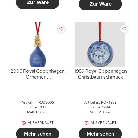
Zur Ware
Zur Ware
2006 Royal Copenhagen
1989 Royal Copenhagen
Ornament,
Christbaumschmuck
Weihnachtstropfen
Artikelnr.: RJD2006
Artikelnr.: ROR1989
Jahre: 2006
Jahre: 1989
Maß: H: 8 cm
Maß: Ø: 6 cm
AUSVERKAUFT
AUSVERKAUFT
Mehr sehen
Mehr sehen