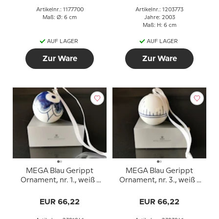
Artikelnr.: 1177700
Artikelnr.: 1203773
Maß: Ø: 6 cm
Jahre: 2003
Maß: H: 6 cm
AUF LAGER
AUF LAGER
Zur Ware
Zur Ware
MEGA Blau Gerippt
MEGA Blau Gerippt
Ornament, nr. 1., weiß /
Ornament, nr. 3., weiß /
blau mit Satinband, Royal
blau mit Satinband, Royal
Copenhagen
Copenhagen
EUR 66,22
EUR 66,22