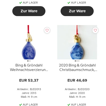
AUF LAGER
AUF LAGER
Zur Ware
Zur Ware
Bing & Gröndahl
2020 Bing & Gröndahl
Weihnachtsverzierung
Christbaumschmuck,
2013,
Weihnachtstropfen,
Weihnachtstropfen,
Schloss Rosenborg
EUR 53,37
EUR 46,69
Licht im Schnee
(Letzte Ausgabe)
Artikelnr.: BJD2013
Artikelnr.: BJD2020
Jahre: 2013
Jahre: 2020
Maß: H: 9 cm
Maß: H: 9 cm
AUF LAGER
AUF LAGER