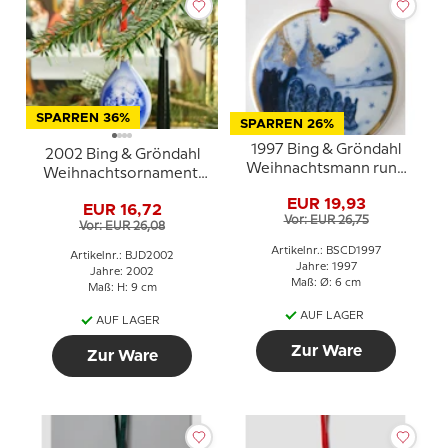
SPARREN 36%
SPARREN 26%
1997 Bing & Gröndahl
2002 Bing & Gröndahl
Weihnachtsmann rund
Weihnachtsornament,
um die Welt Ornament
Weihnachtstropfen
EUR 19,93
EUR 16,72
Vor: EUR 26,75
Vor: EUR 26,08
Artikelnr.: BSCD1997
Artikelnr.: BJD2002
Jahre: 1997
Jahre: 2002
Maß: Ø: 6 cm
Maß: H: 9 cm
AUF LAGER
AUF LAGER
Zur Ware
Zur Ware