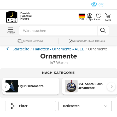
Danish
Porcelain
House
EUR
Korb
Login
Favoriten
MENÜ
Schnelle Lieferung
Versand GRATIS ab 150 Euro
Startseite
Plaketten - Ornamente - ALLE
Ornamente
Ornamente
147 Waren
NACH KATEGORIE
B&G Santa Claus
Figur Ornamente
Ornamente
Filter
Beliebsten