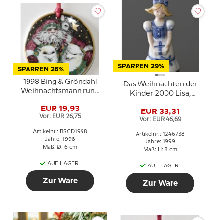
SPARREN 29%
SPARREN 26%
1998 Bing & Gröndahl
Das Weihnachten der
Weihnachtsmann rund
Kinder 2000 Lisa,
um die Welt Ornament
Figurornament,
EUR 19,93
EUR 33,31
Mädchen mit Geschenk,
Vor: EUR 26,75
Vor: EUR 46,69
Royal Copenhagen
Artikelnr.: BSCD1998
Artikelnr.: 1246738
Jahre: 1998
Jahre: 1999
Maß: Ø: 6 cm
Maß: H: 8 cm
AUF LAGER
AUF LAGER
Zur Ware
Zur Ware