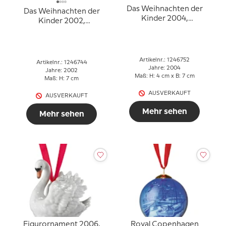
Das Weihnachten der
Das Weihnachten der
Kinder 2004,
Kinder 2002,
Figurornament,
Figurornament, Junge
Mädchen auf
mit Trommel und
Schlittschuhen, Royal
Trompete, Royal
Copenhagen
Copenhagen
Artikelnr.: 1246752
Artikelnr.: 1246744
Jahre: 2004
Jahre: 2002
Maß: H: 4 cm x B: 7 cm
Maß: H: 7 cm
AUSVERKAUFT
AUSVERKAUFT
Mehr sehen
Mehr sehen
Figurornament 2006,
Royal Copenhagen