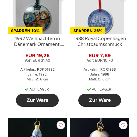
SPARREN 10%
SPARREN 26%
1992 Weihnachten in
1988 Royal Copenhagen
Dänemark Ornament,
Christbaumschmuck
Royal Copenhagen
EUR 19,26
EUR 7,89
Vor: EUR 21,40
Vor: EUR 10,70
Artikelnr.: RDKD1992
Artikelnr.: ROR1988
Jahre: 1992
Jahre: 1988
Maß: Ø: 6 cm
Maß: Ø: 6 cm
AUF LAGER
AUF LAGER
Zur Ware
Zur Ware