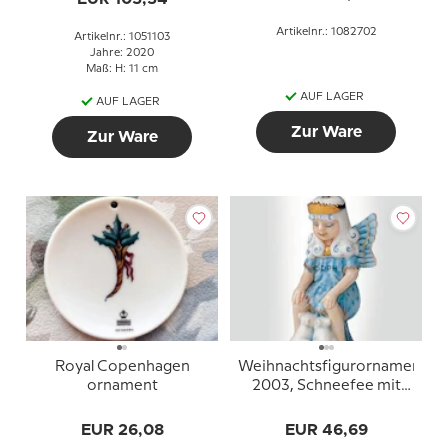
Artikelnr.: 1082702
Artikelnr.: 1051103
Jahre: 2020
Maß: H: 11 cm
AUF LAGER
AUF LAGER
Zur Ware
Zur Ware
Royal Copenhagen
Weihnachtsfigurornament
ornament
2003, Schneefee mit
Mäusen
EUR 26,08
EUR 46,69