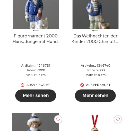
Figurornament 2000
Das Weihnachten der
Hans, Junge mit Hund,
Kinder 2000 Charlotte,
Royal Copenhagen
Figurornament,
Mädchen mit Hund,
Royal Copenhagen
Artikelnr.: 1246739
Artikelnr.: 1246740
Jahre: 2000
Jahre: 2000
Maß: H: 7 cm
Maß: H: 8 cm
AUSVERKAUFT
AUSVERKAUFT
Mehr sehen
Mehr sehen