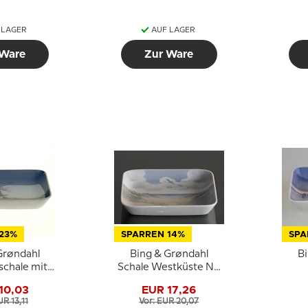
 LAGER
AUF LAGER
 Ware
Zur Ware
23%
SPARREN 14%
SPA
Grøndahl
Bing & Grøndahl
B
schale mit
Schale Westküste Nr.
nmotiv
1300-6554
Rett
10,03
EUR 17,26
UR 13,11
Vor: EUR 20,07