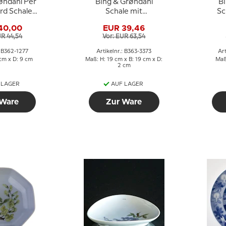
øndahl Per
Bing & Grøndahl
B
rd Schale
Schale mit
Sc
. 362-1277
Eremitageslottet Nr.
Wind
40,00
EUR 39,46
363-3373
UR 44,54
Vor: EUR 63,54
: B362-1277
Artikelnr.: B363-3373
Ar
cm x D: 9 cm
Maß: H: 19 cm x B: 19 cm x D:
Maß
2 cm
 LAGER
AUF LAGER
 Ware
Zur Ware