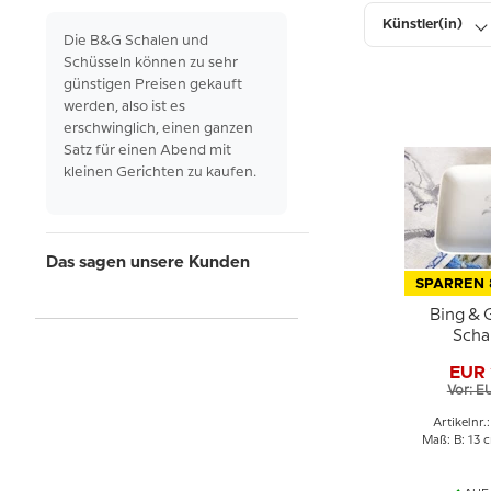
Künstler(in)
Die B&G Schalen und
Schüsseln
können
zu
sehr
Höhe
günstigen
Preisen
gekauft
werden,
also
ist
es
erschwinglich,
einen
ganzen
Lagerbestand
Satz
für
einen
Abend
mit
kleinen
Gerichten
zu
kaufen.
Das sagen unsere Kunden
SPARREN
Bing & 
Scha
Maiglöc
EUR 
130
Vor: E
Artikelnr.
Maß: B: 13 