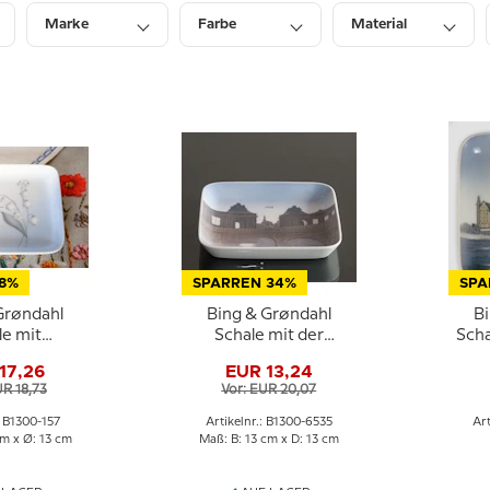
Marke
Farbe
Material
Breite
Tiefe
Durchmesser
 8%
SPARREN 34%
SPA
Grøndahl
Bing & Grøndahl
B
le mit
Schale mit der
Scha
kchen Nr.
Marmorbroen Nr.
N
17,26
EUR 13,24
0-157
1300-6535
UR 18,73
Vor: EUR 20,07
: B1300-157
Artikelnr.: B1300-6535
Art
cm x Ø: 13 cm
Maß: B: 13 cm x D: 13 cm