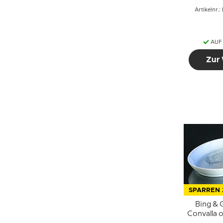
Artikelnr.
AUF
Zur
SPARREN 
Bing & 
Convalla o