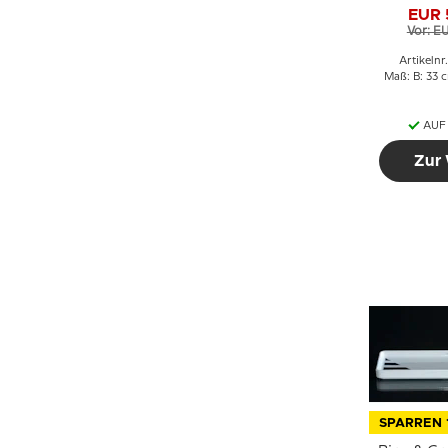
mit Maigl
EUR 
3
Vor: E
Artikelnr
Maß: B: 33 
AUF
Zur
SPARREN 