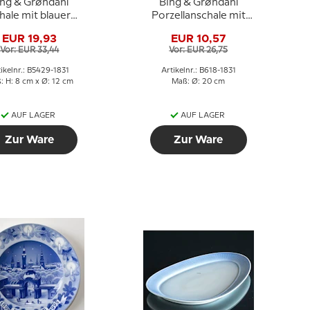
ing & Grøndahl
Bing & Grøndahl
hale mit blauer
Porzellanschale mit
e Nr. 5429-1831
blauer Winde Nr. 618-
EUR 19,93
EUR 10,57
1831
Vor: EUR 33,44
Vor: EUR 26,75
tikelnr.: B5429-1831
Artikelnr.: B618-1831
: H: 8 cm x Ø: 12 cm
Maß: Ø: 20 cm
AUF LAGER
AUF LAGER
Zur Ware
Zur Ware