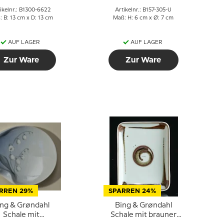
ikelnr.: B1300-6622
Artikelnr.: B157-305-U
 B: 13 cm x D: 13 cm
Maß: H: 6 cm x Ø: 7 cm
AUF LAGER
AUF LAGER
Zur Ware
Zur Ware
RREN 29%
SPARREN 24%
ing & Grøndahl
Bing & Grøndahl
Schale mit
Schale mit brauner