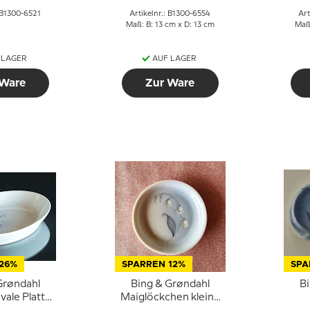
: B1300-6521
Artikelnr.: B1300-6554
Art
Maß: B: 13 cm x D: 13 cm
Maß:
 LAGER
AUF LAGER
 Ware
Zur Ware
26%
SPARREN 12%
SPA
Grøndahl
Bing & Grøndahl
B
vale Platte
Maiglöckchen kleine