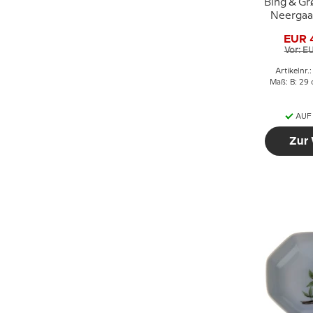
Bing & Gr
Neergaa
Platte Nr
EUR 
Vor: E
Artikelnr.
Maß: B: 29 
AUF
Zur