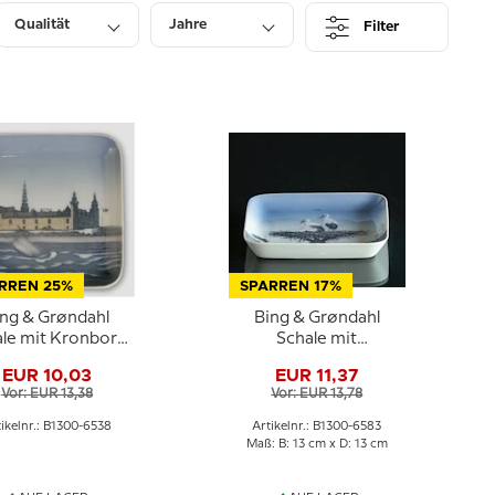
Qualität
Jahre
Filter
Preis
RREN 25%
SPARREN 17%
ing & Grøndahl
Bing & Grøndahl
le mit Kronborg
Schale mit
r. 1300-6538
Storchennest Nr. 324
EUR 10,03
EUR 11,37
12,5 cm
Vor: EUR 13,38
Vor: EUR 13,78
ikelnr.: B1300-6538
Artikelnr.: B1300-6583
Maß: B: 13 cm x D: 13 cm