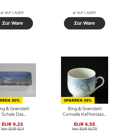
AUF LAGER
AUF LAGER
Zur Ware
Zur Ware
RREN 30%
SPARREN 39%
ing & Grøndahl
Bing & Grøndahl
Schale Das
Convalla Kaffeetasse
ungsboot Nr. 326
ohne Untertasse Nr.
EUR 9,23
EUR 6,55
/ 1300-6622
305
Vor: EUR 13,11
Vor: EUR 10,70