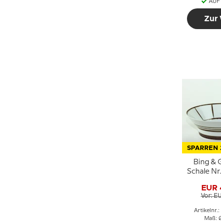
AUF
Zur
SPARREN 
Bing & 
Schale Nr
braune De
EUR 
Vor: E
Artikelnr.
Maß: 