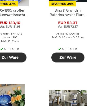
RREN 27%
SPARREN 26%
95-1995 großer
Bing & Grøndahl
äumsweihnachtsteller,
Ballerina ovales Platte
100 Jahre mit
Nr. 315 aus Porzellan
EUR 133,10
EUR 53,37
achtsteller, Bing
Vor: EUR 181,93
Vor: EUR 72,37
& Gröndahl
rtikelnr.: BNR1012
Artikelnr.: DG4453
Jahre: 1995
Maß: B: 40 cm x D: 25 cm
Maß: Ø: 33 cm
AUF LAGER
AUF LAGER
Zur Ware
Zur Ware