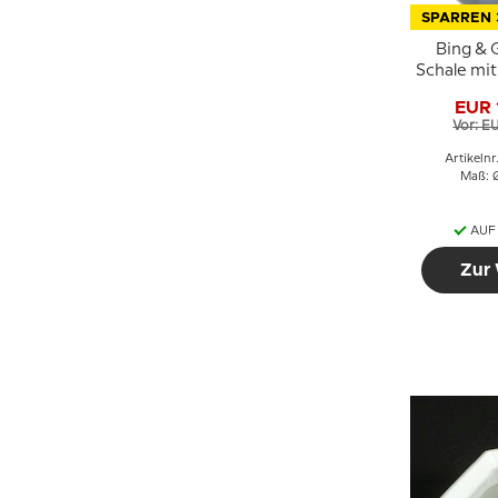
SPARREN 
Bing & 
Schale mi
Nr. 
EUR 
Vor: E
Artikelnr
Maß: 
AUF
Zur