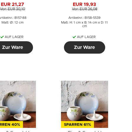
iglöckchen Nr.
Dekoration Nr.
EUR 21,27
EUR 19,93
157/88
158/5539
Vor: EUR 30,10
Vor: EUR 26,08
rtikelnr.: B157-88
Artikelnr.: B158-5539
Maß: Ø: 12 cm
Maß: H: 1 cm x B: 14 cm x D: 11
cm
AUF LAGER
AUF LAGER
Zur Ware
Zur Ware
RREN 40%
SPARREN 61%