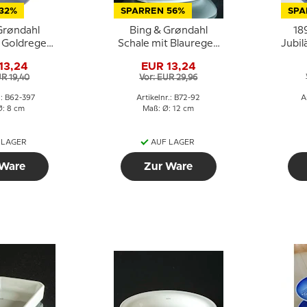
32%
SPARREN 56%
SPA
Grøndahl
Bing & Grøndahl
18
t Goldregen
Schale mit Blauregen
Jubil
62-397
Nr. 72-92
13,24
EUR 13,24
Weihn
UR 19,40
Vor: EUR 29,96
.: B62-397
Artikelnr.: B72-92
A
Ø: 8 cm
Maß: Ø: 12 cm
 LAGER
AUF LAGER
 Ware
Zur Ware