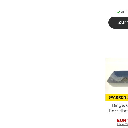
AUF
Zur
SPARREN 
Bing & 
Porzellan
Mühle
EUR 
Vor: E