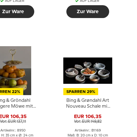
AUF LAGER
AUF LAGER
Zur Ware
Zur Ware
RREN 22%
SPARREN 29%
ing & Gröndahl
Bing & Grøndahl Art
agere Möwe mit
Nouveau Schale mit
Gold
Seerose Nr. 1169
EUR 106,35
EUR 106,35
Vor: EUR 137,11
Vor: EUR 149,82
Artikelnr.: 8950
Artikelnr.: B1169
 H: 35 cm x Ø: 24 cm
Maß: B: 20 cm x D: 10 cm