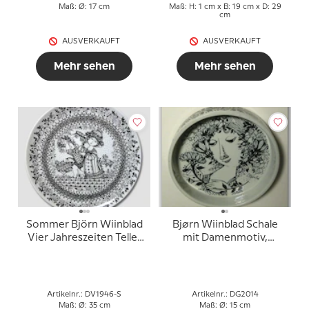
Maß: Ø: 17 cm
Maß: H: 1 cm x B: 19 cm x D: 29
cm
AUSVERKAUFT
AUSVERKAUFT
Mehr sehen
Mehr sehen
Sommer Björn Wiinblad
Bjørn Wiinblad Schale
Vier Jahreszeiten Teller
mit Damenmotiv,
35cm
Nymølle
Artikelnr.: DV1946-S
Artikelnr.: DG2014
Maß: Ø: 35 cm
Maß: Ø: 15 cm