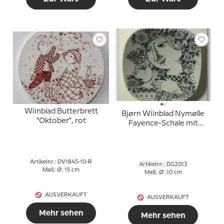
Wiinblad Butterbrett
Bjørn Wiinblad Nymølle
"Oktober", rot
Fayence-Schale mit
Figurmotiv
Artikelnr.: DV1845-10-R
Artikelnr.: DG2013
Maß: Ø: 15 cm
Maß: Ø: 10 cm
AUSVERKAUFT
AUSVERKAUFT
Mehr sehen
Mehr sehen