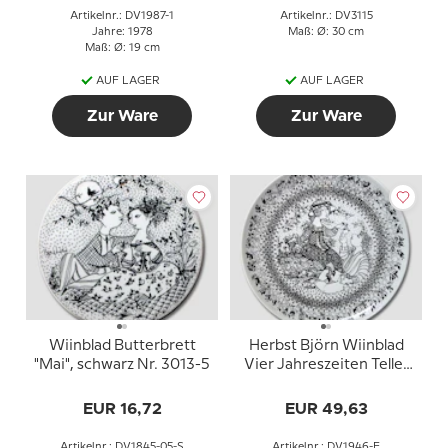
Artikelnr.: DV1987-1
Artikelnr.: DV3115
Jahre: 1978
Maß: Ø: 30 cm
Maß: Ø: 19 cm
AUF LAGER
AUF LAGER
Zur Ware
Zur Ware
Wiinblad Butterbrett
Herbst Björn Wiinblad
"Mai", schwarz Nr. 3013-5
Vier Jahreszeiten Teller
35cm
EUR 16,72
EUR 49,63
Artikelnr.: DV1845-05-S
Artikelnr.: DV1946-E