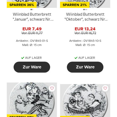
SPARREN 36%
SPARREN 21%
Wiinblad Butterbrett
Wiinblad Butterbrett
"Januar", schwarz Nr.
"Oktober", schwarz Nr.
3013-1
3013-10
EUR 7,49
EUR 13,24
Vor: EUR 11,77
Vor: EUR 16,72
Artikelnr.: DV1845-01-S
Artikelnr.: DV1845-10-S
Maß: Ø: 15 cm
Maß: Ø: 15 cm
AUF LAGER
AUF LAGER
Zur Ware
Zur Ware