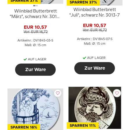
SPARREN 37%
SPARREN 37%
Wiinblad Butterbrett
Wiinblad Butterbrett
"Juli", schwarz Nr. 3013-7
"März", schwarz Nr. 3013-
3
EUR 10,57
EUR 10,57
Vor: EUR 16,72
Vor: EUR 16,72
Artikelnr.: DV1845-07-S
Artikelnr.: DV1845-03-S
Maß: Ø: 15 cm
Maß: Ø: 15 cm
AUF LAGER
AUF LAGER
Zur Ware
Zur Ware
SPARREN 11%
SPARREN 16%