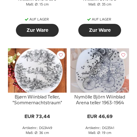
Maß: Ø: 15 cm
Maß: Ø: 35 cm
AUF LAGER
AUF LAGER
Zur Ware
Zur Ware
Bjørn Wiinblad Teller,
Nymölle Björn Wiinblad
"Sommernachtstraum"
Arena teller 1963-1964
EUR 73,44
EUR 46,69
Artikelnr.: DG3449
Artikelnr.: DG3541
Maß: Ø: 36 cm
Maß: Ø: 19 cm