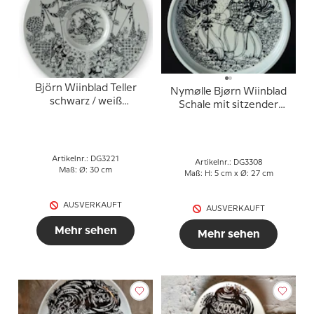
Björn Wiinblad Teller
Nymølle Bjørn Wiinblad
schwarz / weiß
Schale mit sitzender
Dekoration Nymølle
Dame
Artikelnr.: DG3221
Artikelnr.: DG3308
Maß: Ø: 30 cm
Maß: H: 5 cm x Ø: 27 cm
AUSVERKAUFT
AUSVERKAUFT
Mehr sehen
Mehr sehen