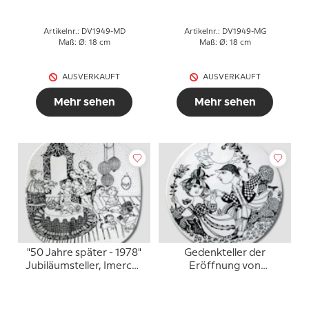
Artikelnr.: DV1949-MD
Artikelnr.: DV1949-MG
Maß: Ø: 18 cm
Maß: Ø: 18 cm
AUSVERKAUFT
AUSVERKAUFT
Mehr sehen
Mehr sehen
"50 Jahre später - 1978"
Gedenkteller der
Jubiläumsteller, Imercos
Eröffnung von
Goldenes Jubiläum
Inspiration Aarhus
"Sonne"