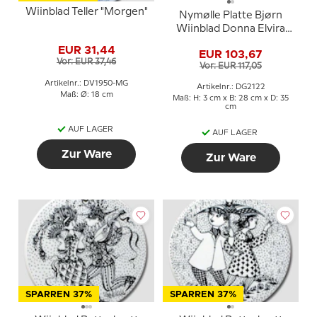
Wiinblad Teller "Morgen"
Nymølle Platte Bjørn
Wiinblad Donna Elvira
1771-461
EUR 31,44
EUR 103,67
Vor: EUR 37,46
Vor: EUR 117,05
Artikelnr.: DV1950-MG
Artikelnr.: DG2122
Maß: Ø: 18 cm
Maß: H: 3 cm x B: 28 cm x D: 35
cm
AUF LAGER
AUF LAGER
Zur Ware
Zur Ware
SPARREN 37%
SPARREN 37%