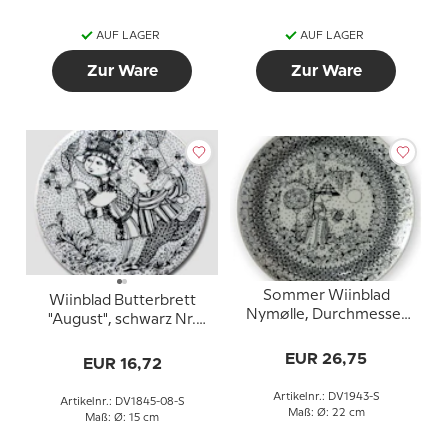
AUF LAGER
AUF LAGER
Zur Ware
Zur Ware
Sommer Wiinblad
Wiinblad Butterbrett
Nymølle, Durchmesser
"August", schwarz Nr.
22 cm
3013-8
EUR 26,75
EUR 16,72
Artikelnr.: DV1943-S
Artikelnr.: DV1845-08-S
Maß: Ø: 22 cm
Maß: Ø: 15 cm