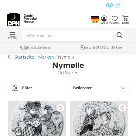
Danish
Porcelain
House
EUR
Korb
Login
Favoriten
MENÜ
Schnelle Lieferung
Versand GRATIS ab 150 Euro
Startseite
Marken
Nymølle
Nymølle
141 Waren
Filter
Beliebsten