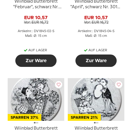
Wiinblad Butterbrett
Wiinblad Butterbrett
"Februar", schwarz Nr.
"April", schwarz Nr. 3013-
3013-2
4
EUR 10,57
EUR 10,57
Vor: EUR 16,72
Vor: EUR 16,72
Artikelnr.: DV1845-02-S
Artikelnr.: DV1845-04-S
Maß: Ø: 15 cm
Maß: Ø: 15 cm
AUF LAGER
AUF LAGER
Zur Ware
Zur Ware
SPARREN 37%
SPARREN 21%
Wiinblad Butterbrett
Wiinblad Butterbrett