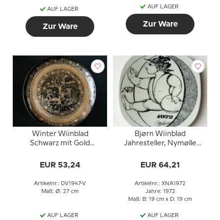
AUF LAGER
AUF LAGER
Zur Ware
Zur Ware
Winter Wiinblad
Bjørn Wiinblad
Schwarz mit Gold
Jahresteller, Nymølle
Nymølle, Durchmesser
1972
27 cm
EUR 53,24
EUR 64,21
Artikelnr.: DV1947-V
Artikelnr.: XNA1972
Maß: Ø: 27 cm
Jahre: 1972
Maß: B: 19 cm x D: 19 cm
AUF LAGER
AUF LAGER