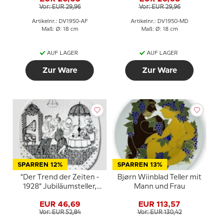
Vor: EUR 29,96
Vor: EUR 29,96
Artikelnr.: DV1950-AF
Artikelnr.: DV1950-MD
Maß: Ø: 18 cm
Maß: Ø: 18 cm
AUF LAGER
AUF LAGER
Zur Ware
Zur Ware
SPARREN 12%
SPARREN 13%
"Der Trend der Zeiten -
Bjørn Wiinblad Teller mit
1928" Jubiläumsteller,
Mann und Frau
Imercos Goldenes
EUR 46,69
EUR 113,57
Jubiläum
Vor: EUR 52,84
Vor: EUR 130,42