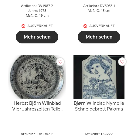
Artikelnr.: DV1987-2
Artikelnr.: DV3055-1
Jahre: 1978
Maß: Ø: 15 cm
Maß: Ø: 19 cm
AUSVERKAUFT
AUSVERKAUFT
Mehr sehen
Mehr sehen
Herbst Björn Wiinblad
Bjørn Wiinblad Nymølle
Vier Jahreszeiten Teller
Schneidebrett Paloma
17cm
Artikelnr.: DV1942-E
Artikelnr.: DG3358