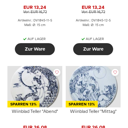
3013-11
3013-12
EUR 13,24
EUR 13,24
Vor: EUR 16,72
Vor: EUR 16,72
Artikelnr.: DV1845-11-S
Artikelnr.: DV1845-12-S
Maß: Ø: 15 cm
Maß: Ø: 15 cm
AUF LAGER
AUF LAGER
Zur Ware
Zur Ware
SPARREN 13%
SPARREN 13%
Wiinblad Teller "Abend"
Wiinblad Teller "Mittag"
EUR 26,08
EUR 26,08