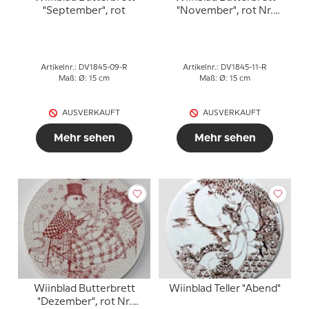
"September", rot
"November", rot Nr.
3013-11
Artikelnr.: DV1845-09-R
Artikelnr.: DV1845-11-R
Maß: Ø: 15 cm
Maß: Ø: 15 cm
AUSVERKAUFT
AUSVERKAUFT
Mehr sehen
Mehr sehen
Wiinblad Butterbrett
Wiinblad Teller "Abend"
"Dezember", rot Nr.