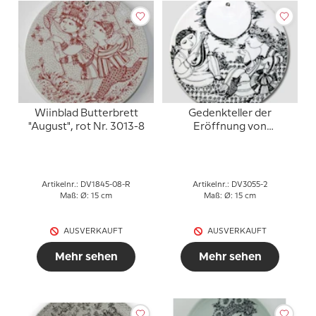
Wiinblad Butterbrett
Gedenkteller der
"August", rot Nr. 3013-8
Eröffnung von
Inspiration Aarhus
"Mond"
Artikelnr.: DV1845-08-R
Artikelnr.: DV3055-2
Maß: Ø: 15 cm
Maß: Ø: 15 cm
AUSVERKAUFT
AUSVERKAUFT
Mehr sehen
Mehr sehen