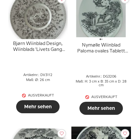
Bjørn Wiinblad Design,
Nymølle Wiinblad
Wiinblads 'Livets Gang'
Paloma ovales Tablett
(Der Lebensweg),
3571
Strichzeichnung,
hergestellt bei Nymølle.
Artikelnr.: DV3112
Artikelnr.: DG3206
Maß: Ø: 26 cm
Maß: H: 3 cm x B: 35 cm x D: 28
cm
AUSVERKAUFT
AUSVERKAUFT
Mehr sehen
Mehr sehen