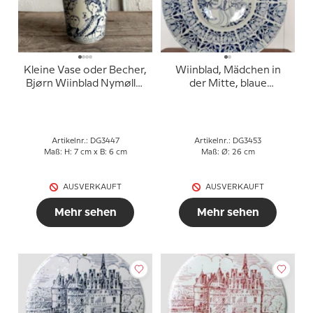
Kleine Vase oder Becher,
Wiinblad, Mädchen in
Bjørn Wiinblad Nymølle,
der Mitte, blaue
blaue Strichzeichnung
Zeichnung
Nr. 3106-345
Artikelnr.: DG3447
Artikelnr.: DG3453
Maß: H: 7 cm x B: 6 cm
Maß: Ø: 26 cm
AUSVERKAUFT
AUSVERKAUFT
Mehr sehen
Mehr sehen