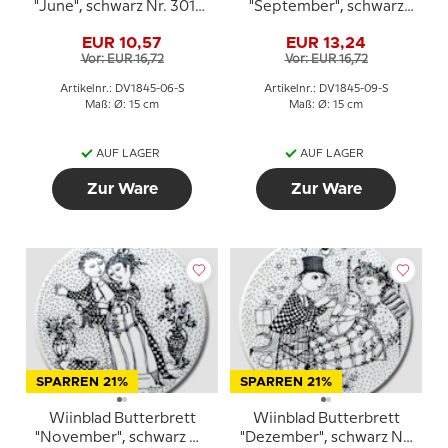
"June", schwarz Nr. 3013-
"September", schwarz
6
Nr. 3013-9
EUR 10,57
EUR 13,24
Vor: EUR 16,72
Vor: EUR 16,72
Artikelnr.: DV1845-06-S
Artikelnr.: DV1845-09-S
Maß: Ø: 15 cm
Maß: Ø: 15 cm
AUF LAGER
AUF LAGER
Zur Ware
Zur Ware
SPARREN 21%
SPARREN 21%
Wiinblad Butterbrett
Wiinblad Butterbrett
"November", schwarz Nr.
"Dezember", schwarz Nr.