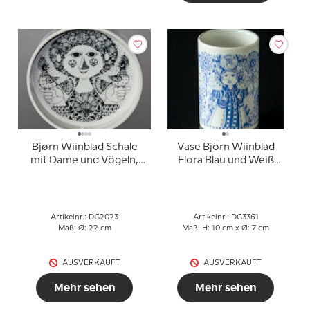
Bjørn Wiinblad Schale
Vase Björn Wiinblad
mit Dame und Vögeln,
Flora Blau und Weiß
Nymølle
Linie Nr. 3157-1315
Artikelnr.: DG2023
Artikelnr.: DG3361
Maß: Ø: 22 cm
Maß: H: 10 cm x Ø: 7 cm
AUSVERKAUFT
AUSVERKAUFT
Mehr sehen
Mehr sehen