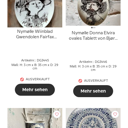
Nymølle Wiinblad
Nymølle Donna Elvira
Gwendolen Fairfax
ovales Tablett von Bjørn
ovales Platter
Wiinblad
Artikelnr.: DG3445
Artikelnr.: DG3446
Maß: H: 3 cm x B: 35 cm x D: 29
Maß: H: 3 cm x B: 35 cm x D: 29
cm
cm
AUSVERKAUFT
AUSVERKAUFT
Mehr sehen
Mehr sehen