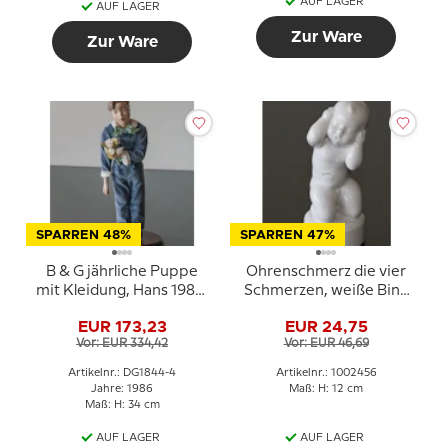
AUF LAGER
AUF LAGER
Zur Ware
Zur Ware
SPARREN 48%
SPARREN 47%
B & G jährliche Puppe
Ohrenschmerz die vier
mit Kleidung, Hans 1986,
Schmerzen, weiße Bing
Bing & Gröndahl
& Gröndahl Figur Nr.
EUR 173,23
EUR 24,75
2209 oder 456
Vor: EUR 334,42
Vor: EUR 46,69
Artikelnr.: DG1844-4
Artikelnr.: 1002456
Jahre: 1986
Maß: H: 12 cm
Maß: H: 34 cm
AUF LAGER
AUF LAGER