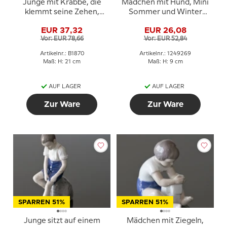
Junge mit Krabbe, die
Mädchen mit Hund, Mini
klemmt seine Zehen,
Sommer und Winter
Bing & Gröndahl Figur
Kinder, Royal
EUR 37,32
EUR 26,08
Nr. 1870
Copenhagen Figur Nr.
Vor: EUR 78,66
Vor: EUR 52,84
269
Artikelnr.: B1870
Artikelnr.: 1249269
Maß: H: 21 cm
Maß: H: 9 cm
AUF LAGER
AUF LAGER
Zur Ware
Zur Ware
SPARREN 51%
SPARREN 51%
Junge sitzt auf einem
Mädchen mit Ziegeln,