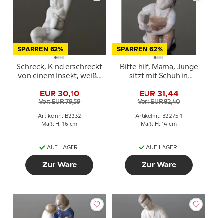
SPARREN 62%
SPARREN 62%
Schreck, Kind erschreckt
Bitte hilf, Mama, Junge
von einem Insekt, weiße
sitzt mit Schuh in
Bing & Gröndahl
braunen Hosen, Bing &
EUR 30,10
EUR 31,44
Kinderfigur Nr. 464 oder
Gröndahl Figur Nr. 2275
Vor: EUR 79,59
Vor: EUR 82,40
2232
Artikelnr.: B2232
Artikelnr.: B2275-1
Maß: H: 16 cm
Maß: H: 14 cm
AUF LAGER
AUF LAGER
Zur Ware
Zur Ware