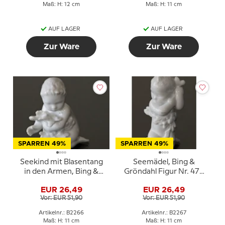
Maß: H: 12 cm
Maß: H: 11 cm
AUF LAGER
AUF LAGER
Zur Ware
Zur Ware
SPARREN 49%
SPARREN 49%
Seekind mit Blasentang
Seemädel, Bing &
in den Armen, Bing &
Gröndahl Figur Nr. 472
Gröndahl Figur Nr. 471
oder 2267
EUR 26,49
EUR 26,49
oder 2266
Vor: EUR 51,90
Vor: EUR 51,90
Artikelnr.: B2266
Artikelnr.: B2267
Maß: H: 11 cm
Maß: H: 11 cm