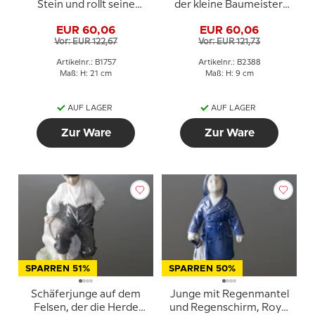
Stein und rollt seine
der kleine Baumeister,
Hose auf, Bing &
Bing & Gröndahl Figur
EUR 60,06
EUR 60,06
Gröndahl Figur Nr. 1757
Nr. 2388
Vor: EUR 122,67
Vor: EUR 121,73
Artikelnr.: B1757
Artikelnr.: B2388
Maß: H: 21 cm
Maß: H: 9 cm
AUF LAGER
AUF LAGER
Zur Ware
Zur Ware
SPARREN 51%
SPARREN 50%
Schäferjunge auf dem
Junge mit Regenmantel
Felsen, der die Herde
und Regenschirm, Royal