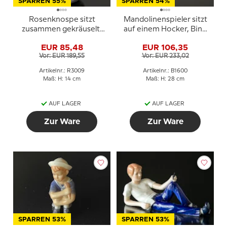
SPARREN 55%
SPARREN 54%
Rosenknospe sitzt
Mandolinenspieler sitzt
zusammen gekräuselt,
auf einem Hocker, Bing
Royal Copenhagen Kind
& Gröndahl musikalische
EUR 85,48
EUR 106,35
Figur Nr. 3009
Figur Nr. 1600
Vor: EUR 189,55
Vor: EUR 233,02
Artikelnr.: R3009
Artikelnr.: B1600
Maß: H: 14 cm
Maß: H: 28 cm
AUF LAGER
AUF LAGER
Zur Ware
Zur Ware
SPARREN 53%
SPARREN 53%