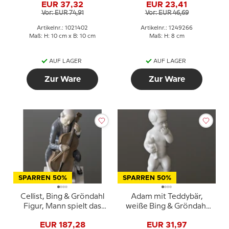
EUR 37,32
EUR 23,41
oder 402
Copenhagen Figur Nr.
Vor: EUR 74,91
Vor: EUR 46,69
266
Artikelnr.: 1021402
Artikelnr.: 1249266
Maß: H: 10 cm x B: 10 cm
Maß: H: 8 cm
AUF LAGER
AUF LAGER
Zur Ware
Zur Ware
SPARREN 50%
SPARREN 50%
Cellist, Bing & Gröndahl
Adam mit Teddybär,
Figur, Mann spielt das
weiße Bing & Gröndahl
Cello Nr. 2032
Kinderfigur Nr. 463 oder
EUR 187,28
EUR 31,97
2231