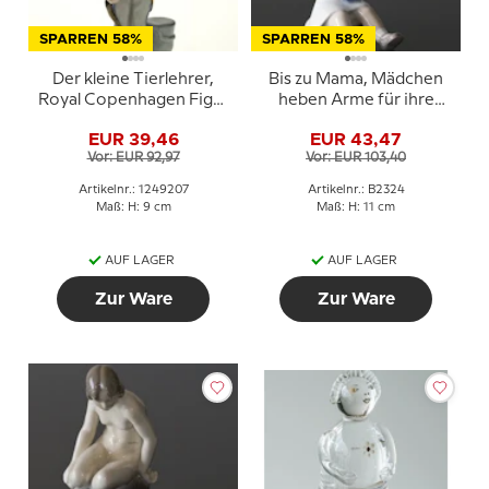
SPARREN 58%
SPARREN 58%
Der kleine Tierlehrer,
Bis zu Mama, Mädchen
Royal Copenhagen Figur
heben Arme für ihre
aus der Mini Zirkus
Mutter, Bing & Gröndahl
EUR 39,46
EUR 43,47
Kollektion
Figur Nr. 478 oder 2324
Vor: EUR 92,97
Vor: EUR 103,40
Artikelnr.: 1249207
Artikelnr.: B2324
Maß: H: 9 cm
Maß: H: 11 cm
AUF LAGER
AUF LAGER
Zur Ware
Zur Ware