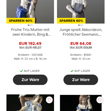
SPARREN 60%
SPARREN 60%
Frohe Trio Mutter mit
Junge spielt Akkordeon,
zwei Kindern, Bing &
Fröhlicher Seemann,
Gröndahl Figur Nr. 2262
Bing & Gröndahl
EUR 192,49
EUR 64,08
oder 468
musikalische Figur Nr.
Vor: EUR 481,57
Vor: EUR 159,99
1661
Artikelnr.: 1021468
Artikelnr.: B1661
Maß: H: 22 cm x B: 16 cm
Maß: H: 23 cm
AUF LAGER
AUF LAGER
Zur Ware
Zur Ware