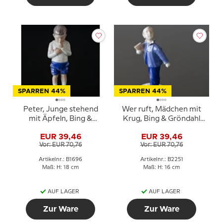
SPARREN 44%
SPARREN 44%
Peter, Junge stehend
Wer ruft, Mädchen mit
mit Äpfeln, Bing &
Krug, Bing & Gröndahl
Gröndahl Figur Nr. 1696
Figur Nr. 2251
EUR 39,46
EUR 39,46
Vor: EUR 70,76
Vor: EUR 70,76
Artikelnr.: B1696
Artikelnr.: B2251
Maß: H: 18 cm
Maß: H: 16 cm
AUF LAGER
AUF LAGER
Zur Ware
Zur Ware