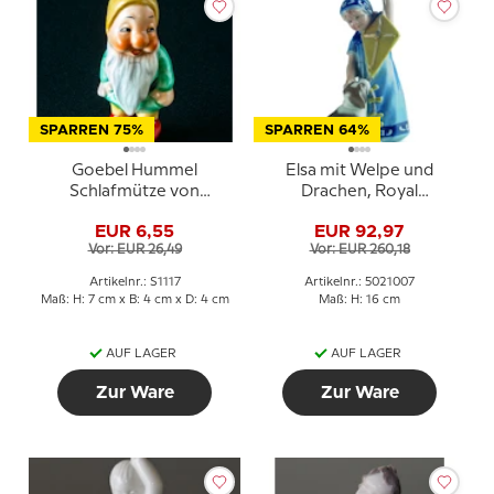
SPARREN 75%
SPARREN 64%
Goebel Hummel
Elsa mit Welpe und
Schlafmütze von
Drachen, Royal
Schneewittchen und die
Copenhagen Figur Nr.
EUR 6,55
EUR 92,97
sieben Zwerge
007
Vor: EUR 26,49
Vor: EUR 260,18
Artikelnr.: S1117
Artikelnr.: 5021007
Maß: H: 7 cm x B: 4 cm x D: 4 cm
Maß: H: 16 cm
AUF LAGER
AUF LAGER
Zur Ware
Zur Ware