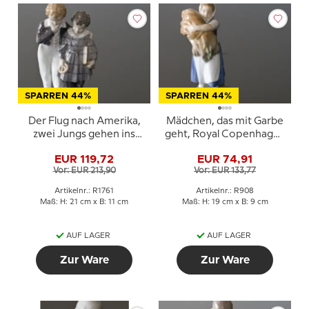
SPARREN 44%
SPARREN 44%
Der Flug nach Amerika,
Mädchen, das mit Garbe
zwei Jungs gehen ins
geht, Royal Copenhagen
Land der Freien, Royal
Figur Nr. 908
EUR 119,72
EUR 74,91
Copenhagen Figur Nr.
Vor: EUR 213,90
Vor: EUR 133,77
1761
Artikelnr.: R1761
Artikelnr.: R908
Maß: H: 21 cm x B: 11 cm
Maß: H: 19 cm x B: 9 cm
AUF LAGER
AUF LAGER
Zur Ware
Zur Ware