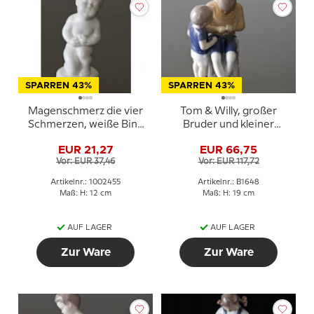
SPARREN 43%
SPARREN 43%
Magenschmerz die vier
Tom & Willy, großer
Schmerzen, weiße Bing
Bruder und kleiner
& Gröndahl Figur Nr.
Bruder, Bing & Gröndahl
EUR 21,27
EUR 66,75
2208 oder 455
Kinderfigur Nr. 1648
Vor: EUR 37,46
Vor: EUR 117,72
Artikelnr.: 1002455
Artikelnr.: B1648
Maß: H: 12 cm
Maß: H: 19 cm
AUF LAGER
AUF LAGER
Zur Ware
Zur Ware