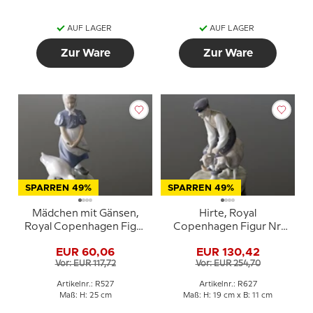
AUF LAGER
AUF LAGER
Zur Ware
Zur Ware
SPARREN 49%
SPARREN 49%
Mädchen mit Gänsen,
Hirte, Royal
Royal Copenhagen Figur
Copenhagen Figur Nr.
Nr. 527
627
EUR 60,06
EUR 130,42
Vor: EUR 117,72
Vor: EUR 254,70
Artikelnr.: R527
Artikelnr.: R627
Maß: H: 25 cm
Maß: H: 19 cm x B: 11 cm