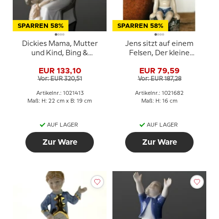
SPARREN 58%
SPARREN 58%
Dickies Mama, Mutter
Jens sitzt auf einem
und Kind, Bing &
Felsen, Der kleine
Gröndahl Figur Nr. 1642
Strandlöwe, Royal
EUR 133,10
EUR 79,59
oder 413
Copenhagen Figur Nr.
Vor: EUR 320,51
Vor: EUR 187,28
682
Artikelnr.: 1021413
Artikelnr.: 1021682
Maß: H: 22 cm x B: 19 cm
Maß: H: 16 cm
AUF LAGER
AUF LAGER
Zur Ware
Zur Ware