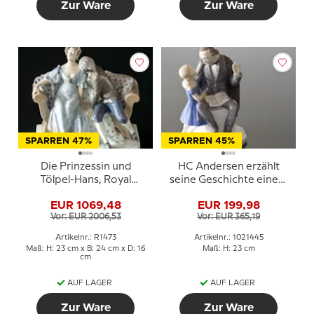
Zur Ware
Zur Ware
SPARREN 47%
SPARREN 45%
Die Prinzessin und
HC Andersen erzählt
Tölpel-Hans, Royal
seine Geschichte einem
Copenhagen Figur Nr.
Mädchen, Bing &
EUR 1069,48
EUR 199,98
1473 (1894-1922) (Kleine
Gröndahl Figur Nr. 2037
Vor: EUR 2006,53
Vor: EUR 365,19
Reparatur durch die
oder 445
Hand der Prinzessin)
Artikelnr.: R1473
Artikelnr.: 1021445
Maß: H: 23 cm x B: 24 cm x D: 16
Maß: H: 23 cm
cm
AUF LAGER
AUF LAGER
Zur Ware
Zur Ware