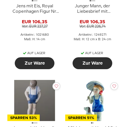
Jens mit Eis, Royal
Junger Mann, der
Copenhagen Figur Nr.
Liebesbrief mit
680
schlagendem Herzen
EUR 106,35
EUR 106,35
schreibt, Royal
Vor: EUR 227,27
Vor: EUR 226,74
Copenhagen Figur Nr.
271
Artikelnr.: 1021680
Artikelnr.: 1249271
Maß: H: 14 cm
Maß: H: 12 cm x B: 24 cm
AUF LAGER
AUF LAGER
Zur Ware
Zur Ware
SPARREN 53%
SPARREN 51%