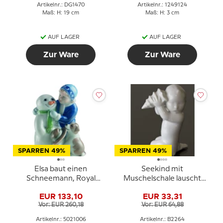
Artikelnr.: DG1470
Artikelnr.: 1249124
Maß: H: 19 cm
Maß: H: 3 cm
AUF LAGER
AUF LAGER
Zur Ware
Zur Ware
SPARREN 49%
SPARREN 49%
Elsa baut einen
Seekind mit
Schneemann, Royal
Muschelschale lauscht
Copenhagen Figur Nr.
dem Meereslied, Bing &
EUR 133,10
EUR 33,31
006
Gröndahl Figur Nr. 469
Vor: EUR 260,18
Vor: EUR 64,88
oder 2264
Artikelnr.: 5021006
Artikelnr.: B2264