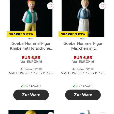
SPARREN 83%
SPARREN 83%
Goebel Hummel Figur
Goebel Hummel Figur
Knabe mit Holzschuhen
Mädchen mit
von Lars Pagfeldt
Holzschuhen von Lars
EUR 6,55
EUR 6,55
Pagfeldt
Vor: EUR 39,46
Vor: EUR 39,46
Artikelnr.: S1118
Artikelnr.: S1119
Maß: H: 15 cm x B: 5 cm x D: 6 cm
Maß: H: 15 cm x B: 5 cm x D: 6 cm
AUF LAGER
AUF LAGER
Zur Ware
Zur Ware