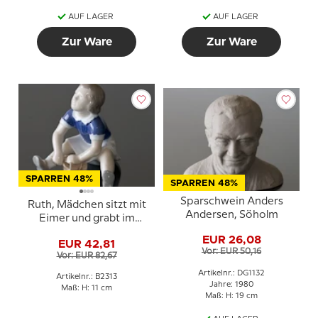
AUF LAGER
AUF LAGER
Zur Ware
Zur Ware
SPARREN 48%
SPARREN 48%
Sparschwein Anders
Ruth, Mädchen sitzt mit
Andersen, Söholm
Eimer und grabt im
Sand, Bing & Gröndahl
EUR 26,08
EUR 42,81
Figur Nr. 2313
Vor: EUR 50,16
Vor: EUR 82,67
Artikelnr.: DG1132
Artikelnr.: B2313
Jahre: 1980
Maß: H: 11 cm
Maß: H: 19 cm