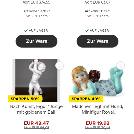
Vor: EUR 374,55
Vor: EUR 63,67
Artikelnr.: B2032
Artikelnr.: B2231
Maß: H: 17 cm
Maß: H: 17 cm
AUF LAGER
AUF LAGER
Zur Ware
Zur Ware
SPARREN 50%
SPARREN 49%
Bach Kunst, Figur "Junge
Mädchen liegt mit Hund,
mit goldenem Ball"
Minifigur Royal
Copenhagen Nr. 124
EUR 43,47
EUR 19,93
Vor: EUR 86,95
Vor: EUR 39,46