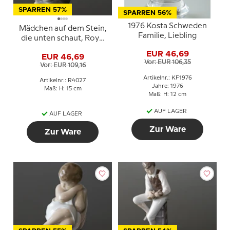
SPARREN 57%
SPARREN 56%
1976 Kosta Schweden
Mädchen auf dem Stein,
Familie, Liebling
die unten schaut, Royal
Copenhagen Figur Nr.
EUR 46,69
EUR 46,69
4027
Vor: EUR 106,35
Vor: EUR 109,16
Artikelnr.: KF1976
Artikelnr.: R4027
Jahre: 1976
Maß: H: 15 cm
Maß: H: 12 cm
AUF LAGER
AUF LAGER
Zur Ware
Zur Ware