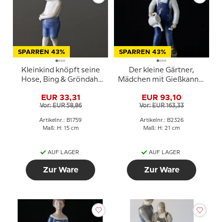
SPARREN 43%
SPARREN 43%
Kleinkind knöpft seine
Der kleine Gärtner,
Hose, Bing & Gröndahl
Mädchen mit Gießkanne,
Figur Nr. 1759
Bing & Gröndahl Figur
EUR 33,31
EUR 93,10
Nr. 2326
Vor: EUR 58,86
Vor: EUR 163,33
Artikelnr.: B1759
Artikelnr.: B2326
Maß: H: 15 cm
Maß: H: 21 cm
AUF LAGER
AUF LAGER
Zur Ware
Zur Ware