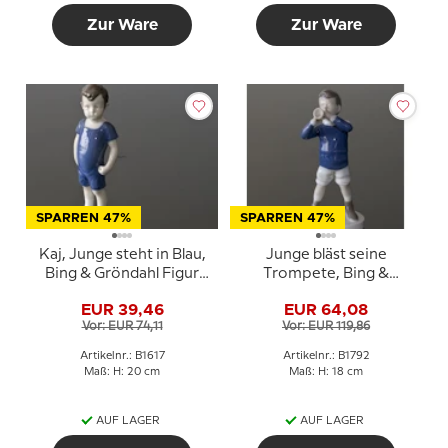
Zur Ware
Zur Ware
SPARREN 47%
SPARREN 47%
Kaj, Junge steht in Blau,
Junge bläst seine
Bing & Gröndahl Figur
Trompete, Bing &
Nr. 1617
Gröndahl Figur Nr. 1792
EUR 39,46
EUR 64,08
Vor: EUR 74,11
Vor: EUR 119,86
Artikelnr.: B1617
Artikelnr.: B1792
Maß: H: 20 cm
Maß: H: 18 cm
AUF LAGER
AUF LAGER