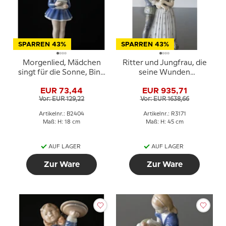
SPARREN 43%
SPARREN 43%
Morgenlied, Mädchen
Ritter und Jungfrau, die
singt für die Sonne, Bing
seine Wunden
& Gröndahl Figur Nr.
verbindet, Royal
EUR 73,44
EUR 935,71
2404
Copenhagen Figur Nr.
Vor: EUR 129,22
Vor: EUR 1638,66
3171
Artikelnr.: B2404
Artikelnr.: R3171
Maß: H: 18 cm
Maß: H: 45 cm
AUF LAGER
AUF LAGER
Zur Ware
Zur Ware