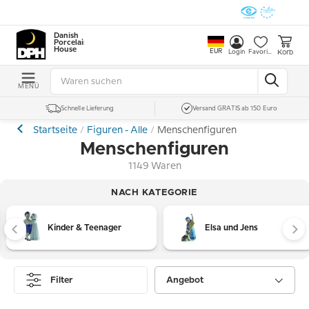
Danish
Porcelain
House
EUR
Korb
Login
Favoriten
MENÜ
Schnelle Lieferung
Versand GRATIS ab 150 Euro
Startseite
Figuren - Alle
Menschenfiguren
Menschenfiguren
1149 Waren
NACH KATEGORIE
Kinder & Teenager
Elsa und Jens
Filter
Angebot