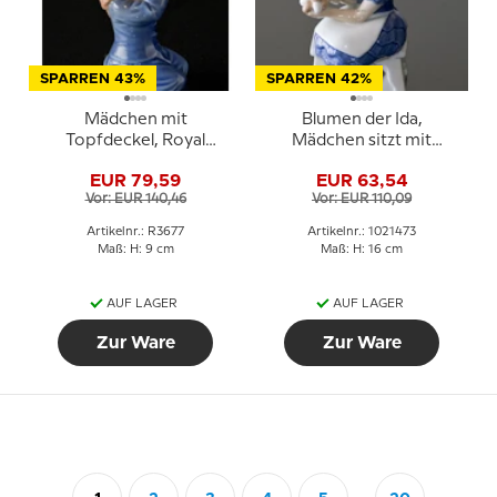
SPARREN 43%
SPARREN 42%
Mädchen mit
Blumen der Ida,
Topfdeckel, Royal
Mädchen sitzt mit
Copenhagen Figur Nr.
Blumen, Bing & Gröndahl
EUR 79,59
EUR 63,54
3677
Figur Nr. 2298 oder 473
Vor: EUR 140,46
Vor: EUR 110,09
Artikelnr.: R3677
Artikelnr.: 1021473
Maß: H: 9 cm
Maß: H: 16 cm
AUF LAGER
AUF LAGER
Zur Ware
Zur Ware