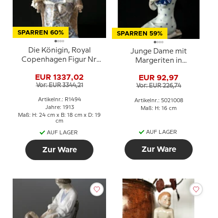
SPARREN 60%
SPARREN 59%
Die Königin, Royal
Junge Dame mit
Copenhagen Figur Nr.
Margeriten in
1494 (1913) Repariert
gepunktetem Kleid,
EUR 1337,02
EUR 92,97
Karen, Royal
Vor: EUR 3344,21
Vor: EUR 226,74
Copenhagen Figur Nr.
008
Artikelnr.: R1494
Artikelnr.: 5021008
Jahre: 1913
Maß: H: 16 cm
Maß: H: 24 cm x B: 18 cm x D: 19
cm
AUF LAGER
AUF LAGER
Zur Ware
Zur Ware