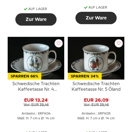
AUF LAGER
AUF LAGER
Zur Ware
Zur Ware
SPARREN 66%
SPARREN 34%
Schwedische Trachten
Schwedische Trachten
Kaffeetasse Nr. 4
Kaffeetasse Nr. 5 Öland
Gotland
EUR 13,24
EUR 26,09
Vor: EUR 39,46
Vor: EUR 39,46
Artikelnr.: XRFK04
Artikelnr.: XRFK05
Maß: H: 7 cm x Ø: 14 cm
Maß: H: 7 cm x Ø: 14 cm