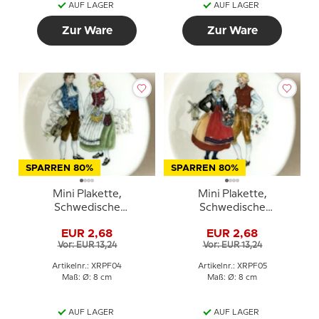
AUF LAGER
AUF LAGER
Zur Ware
Zur Ware
SPARREN 80%
SPARREN 80%
Mini Plakette,
Mini Plakette,
Schwedische
Schwedische
Regionaltrachten Nr. 4
Regionaltrachten Nr. 5
EUR 2,68
EUR 2,68
Gotland
Öland
Vor: EUR 13,24
Vor: EUR 13,24
Artikelnr.: XRPF04
Artikelnr.: XRPF05
Maß: Ø: 8 cm
Maß: Ø: 8 cm
AUF LAGER
AUF LAGER