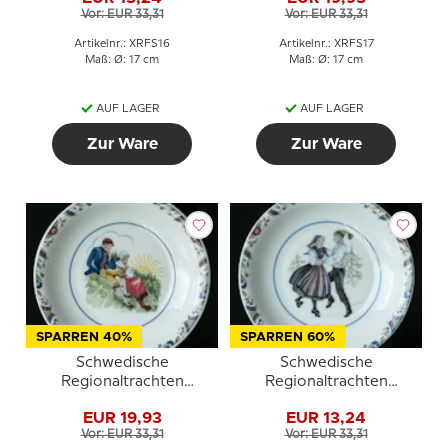
Uppland
Jämtland
Vor: EUR 33,31
Vor: EUR 33,31
Artikelnr.: XRFS16
Artikelnr.: XRFS17
Maß: Ø: 17 cm
Maß: Ø: 17 cm
AUF LAGER
AUF LAGER
Zur Ware
Zur Ware
SPARREN 40%
SPARREN 60%
Schwedische
Schwedische
Regionaltrachten
Regionaltrachten
Kuchenteller Nr. 18
Kuchenteller Nr. 20
EUR 19,93
EUR 13,24
Värmland
Västerbotten
Vor: EUR 33,31
Vor: EUR 33,31