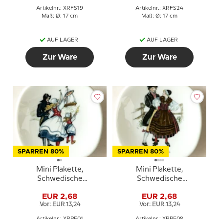
Artikelnr.: XRFS19
Artikelnr.: XRFS24
Maß: Ø: 17 cm
Maß: Ø: 17 cm
AUF LAGER
AUF LAGER
Zur Ware
Zur Ware
SPARREN 80%
SPARREN 80%
Mini Plakette,
Mini Plakette,
Schwedische
Schwedische
Regionaltrachten Nr. 1
Regionaltrachten Nr. 8
EUR 2,68
EUR 2,68
Bohuslän
Härjedalen
Vor: EUR 13,24
Vor: EUR 13,24