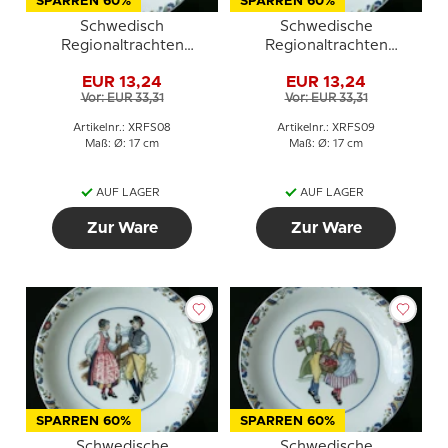
SPARREN 60%
SPARREN 60%
Schwedisch
Schwedische
Regionaltrachten
Regionaltrachten
Kuchenteller Nr. 8
Kuchenteller Nr. 9
EUR 13,24
EUR 13,24
Härjedalen
Hälsingland
Vor: EUR 33,31
Vor: EUR 33,31
Artikelnr.: XRFS08
Artikelnr.: XRFS09
Maß: Ø: 17 cm
Maß: Ø: 17 cm
AUF LAGER
AUF LAGER
Zur Ware
Zur Ware
SPARREN 60%
SPARREN 60%
Schwedische
Schwedische