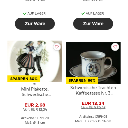
AUF LAGER
AUF LAGER
Zur Ware
Zur Ware
SPARREN 80%
SPARREN 66%
Schwedische Trachten
Mini Plakette,
Kaffeetasse Nr. 3
Schwedische
Dalsland
Regionaltrachten Nr. 20
EUR 13,24
EUR 2,68
Västerbotten
Vor: EUR 39,46
Vor: EUR 13,24
Artikelnr.: XRFK03
Artikelnr.: XRPF20
Maß: H: 7 cm x Ø: 14 cm
Maß: Ø: 8 cm