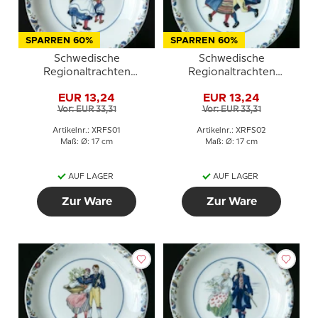
SPARREN 60%
SPARREN 60%
Schwedische
Schwedische
Regionaltrachten
Regionaltrachten
Kuchenteller Nr. 1
Kuchenteller Nr. 2
EUR 13,24
EUR 13,24
Bohuslän
Dalarna
Vor: EUR 33,31
Vor: EUR 33,31
Artikelnr.: XRFS01
Artikelnr.: XRFS02
Maß: Ø: 17 cm
Maß: Ø: 17 cm
AUF LAGER
AUF LAGER
Zur Ware
Zur Ware