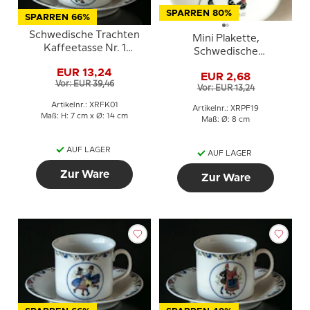
SPARREN 80%
SPARREN 66%
Schwedische Trachten
Mini Plakette,
Kaffeetasse Nr. 1
Schwedische
Bohuslän
Regionaltrachten Nr. 19
EUR 13,24
EUR 2,68
Västmanland
Vor: EUR 39,46
Vor: EUR 13,24
Artikelnr.: XRFK01
Artikelnr.: XRPF19
Maß: H: 7 cm x Ø: 14 cm
Maß: Ø: 8 cm
AUF LAGER
AUF LAGER
Zur Ware
Zur Ware