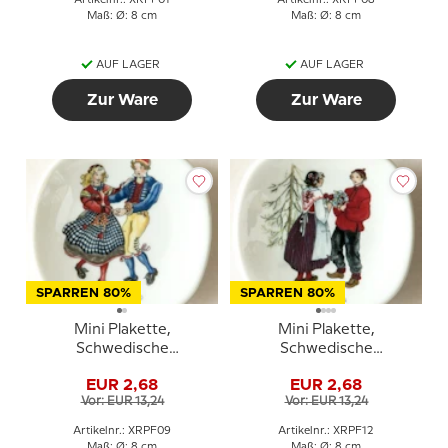
Artikelnr.: XRPF01
Artikelnr.: XRPF08
Maß: Ø: 8 cm
Maß: Ø: 8 cm
AUF LAGER
AUF LAGER
Zur Ware
Zur Ware
SPARREN 80%
SPARREN 80%
Mini Plakette,
Mini Plakette,
Schwedische
Schwedische
Regionaltrachten Nr. 9
Regionaltrachten Nr. 12
EUR 2,68
EUR 2,68
Hälsingland
Norrbotten
Vor: EUR 13,24
Vor: EUR 13,24
Artikelnr.: XRPF09
Artikelnr.: XRPF12
Maß: Ø: 8 cm
Maß: Ø: 8 cm