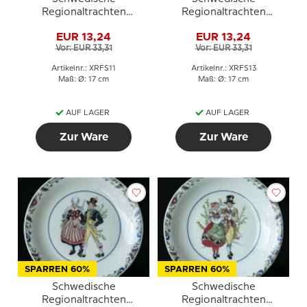
Regionaltrachten
Regionaltrachten
Kuchenteller Nr. 11
Kuchenteller Nr. 13
EUR 13,24
EUR 13,24
Medelpad
Närke
Vor: EUR 33,31
Vor: EUR 33,31
Artikelnr.: XRFS11
Artikelnr.: XRFS13
Maß: Ø: 17 cm
Maß: Ø: 17 cm
AUF LAGER
AUF LAGER
Zur Ware
Zur Ware
SPARREN 60%
SPARREN 60%
Schwedische
Schwedische
Regionaltrachten
Regionaltrachten