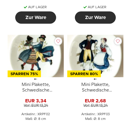
AUF LAGER
AUF LAGER
Zur Ware
Zur Ware
SPARREN 75%
SPARREN 80%
Mini Plakette,
Mini Plakette,
Schwedische
Schwedische
Regionaltrachten Nr. 2
Regionaltrachten Nr. 3
EUR 3,34
EUR 2,68
Dalarna
Dalsland
Vor: EUR 13,24
Vor: EUR 13,24
Artikelnr.: XRPF02
Artikelnr.: XRPF03
Maß: Ø: 8 cm
Maß: Ø: 8 cm