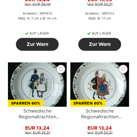
Norrbotten
Vor: EUR 39,46
Vor: EUR 33,31
Artikelnr.: XRFK15
Artikelnr.: XRFS12
Maß: H: 7 cm x Ø: 14 cm
Maß: Ø: 17 cm
AUF LAGER
AUF LAGER
Zur Ware
Zur Ware
SPARREN 60%
SPARREN 60%
Schwedische
Schwedische
Regionaltrachten
Regionaltrachten
Kuchenteller Nr. 19
Kuchenteller Nr. 24
EUR 13,24
EUR 13,24
Västmanland
Västergötland
Vor: EUR 33,31
Vor: EUR 33,31