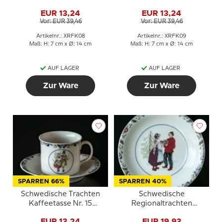
Härjedalen
Hälsingland
EUR 13,24
EUR 13,24
Vor: EUR 39,46
Vor: EUR 39,46
Artikelnr.: XRFK08
Artikelnr.: XRFK09
Maß: H: 7 cm x Ø: 14 cm
Maß: H: 7 cm x Ø: 14 cm
AUF LAGER
AUF LAGER
Zur Ware
Zur Ware
SPARREN 66%
SPARREN 40%
Schwedische Trachten
Schwedische
Kaffeetasse Nr. 15
Regionaltrachten
Södermanland
Kuchenteller Nr. 12
EUR 13,24
EUR 19,93