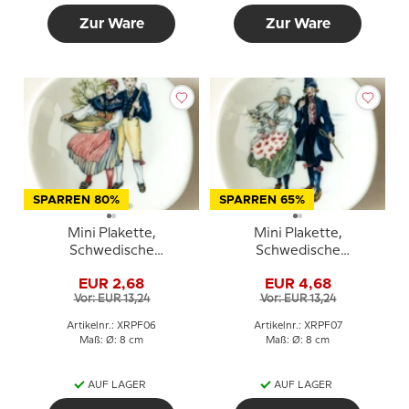
Zur Ware
Zur Ware
SPARREN 80%
SPARREN 65%
Mini Plakette,
Mini Plakette,
Schwedische
Schwedische
Regionaltrachten Nr. 6
Regionaltrachten Nr. 7
EUR 2,68
EUR 4,68
Gästrikland
Halland
Vor: EUR 13,24
Vor: EUR 13,24
Artikelnr.: XRPF06
Artikelnr.: XRPF07
Maß: Ø: 8 cm
Maß: Ø: 8 cm
AUF LAGER
AUF LAGER