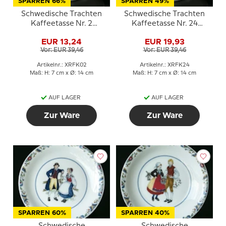
SPARREN 66%
SPARREN 49%
Schwedische Trachten
Schwedische Trachten
Kaffeetasse Nr. 2
Kaffeetasse Nr. 24
Dalarna
Västergötland
EUR 13,24
EUR 19,93
Vor: EUR 39,46
Vor: EUR 39,46
Artikelnr.: XRFK02
Artikelnr.: XRFK24
Maß: H: 7 cm x Ø: 14 cm
Maß: H: 7 cm x Ø: 14 cm
AUF LAGER
AUF LAGER
Zur Ware
Zur Ware
SPARREN 60%
SPARREN 40%