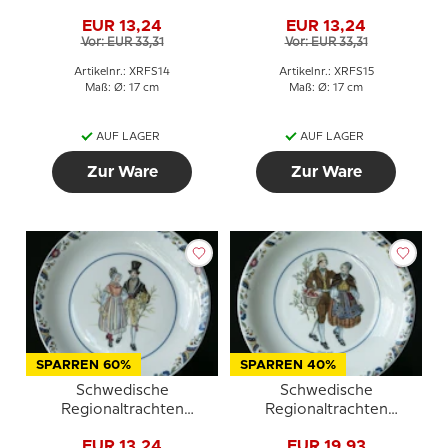
Kuchenteller Nr. 14
Kuchenteller Nr. 15
EUR 13,24
EUR 13,24
Skåne
Södermanland
Vor: EUR 33,31
Vor: EUR 33,31
Artikelnr.: XRFS14
Artikelnr.: XRFS15
Maß: Ø: 17 cm
Maß: Ø: 17 cm
AUF LAGER
AUF LAGER
Zur Ware
Zur Ware
SPARREN 60%
SPARREN 40%
Schwedische
Schwedische
Regionaltrachten
Regionaltrachten
Kuchenteller Nr. 16
Kuchenteller Nr. 17
EUR 13,24
EUR 19,93