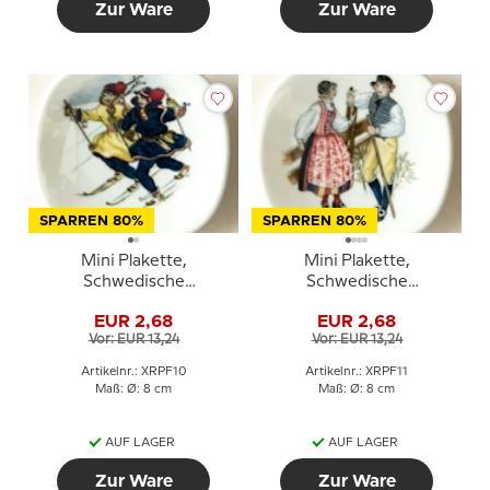
Zur Ware
Zur Ware
SPARREN 80%
SPARREN 80%
Mini Plakette,
Mini Plakette,
Schwedische
Schwedische
Regionaltrachten Nr. 10
Regionaltrachten Nr. 11
EUR 2,68
EUR 2,68
Lappland
Medelpad
Vor: EUR 13,24
Vor: EUR 13,24
Artikelnr.: XRPF10
Artikelnr.: XRPF11
Maß: Ø: 8 cm
Maß: Ø: 8 cm
AUF LAGER
AUF LAGER
Zur Ware
Zur Ware