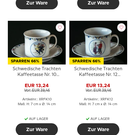
Zur Ware
Zur Ware
SPARREN 66%
SPARREN 66%
Schwedische Trachten
Schwedische Trachten
Kaffeetasse Nr. 10
Kaffeetasse Nr. 12
Lappland
Norrbotten
EUR 13,24
EUR 13,24
Vor: EUR 39,46
Vor: EUR 39,46
Artikelnr.: XRFK10
Artikelnr.: XRFK12
Maß: H: 7 cm x Ø: 14 cm
Maß: H: 7 cm x Ø: 14 cm
AUF LAGER
AUF LAGER
Zur Ware
Zur Ware