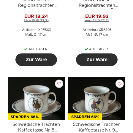
Schwedische
Schwedische
Regionaltrachten
Regionaltrachten
Kuchenteller Nr. 3
Kuchenteller Nr. 5 Öland
EUR 13,24
EUR 19,93
Dalsland
Vor: EUR 33,31
Vor: EUR 33,31
Artikelnr.: XRFS03
Artikelnr.: XRFS05
Maß: Ø: 17 cm
Maß: Ø: 17 cm
AUF LAGER
AUF LAGER
Zur Ware
Zur Ware
SPARREN 66%
SPARREN 66%
Schwedische Trachten
Schwedische Trachten
Kaffeetasse Nr. 8
Kaffeetasse Nr. 9