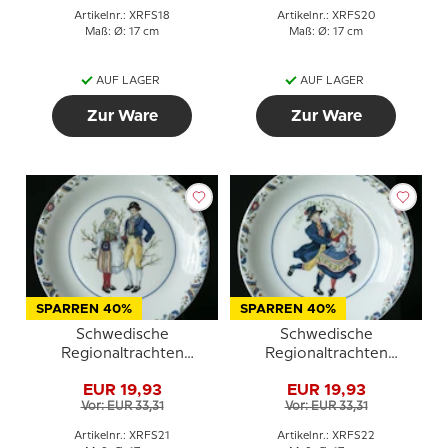
Artikelnr.: XRFS18
Artikelnr.: XRFS20
Maß: Ø: 17 cm
Maß: Ø: 17 cm
AUF LAGER
AUF LAGER
Zur Ware
Zur Ware
SPARREN 40%
SPARREN 40%
Schwedische
Schwedische
Regionaltrachten
Regionaltrachten
Kuchenteller Nr. 21
Kuchenteller Nr. 22
EUR 19,93
EUR 19,93
Ångermanland
Småland
Vor: EUR 33,31
Vor: EUR 33,31
Artikelnr.: XRFS21
Artikelnr.: XRFS22