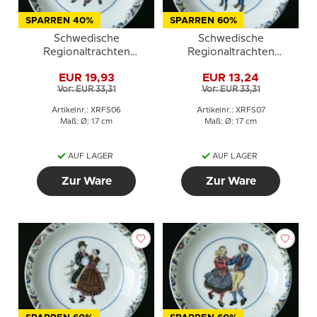
SPARREN 40%
SPARREN 60%
Schwedische
Schwedische
Regionaltrachten
Regionaltrachten
Kuchenteller Nr. 6
Kuchenteller Nr. 7
EUR 19,93
EUR 13,24
Gästrikland
Halland
Vor: EUR 33,31
Vor: EUR 33,31
Artikelnr.: XRFS06
Artikelnr.: XRFS07
Maß: Ø: 17 cm
Maß: Ø: 17 cm
AUF LAGER
AUF LAGER
Zur Ware
Zur Ware