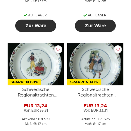
Maß: Ø: 17 cm
Maß: Ø: 17 cm
AUF LAGER
AUF LAGER
Zur Ware
Zur Ware
SPARREN 60%
SPARREN 60%
Schwedische
Schwedische
Regionaltrachten
Regionaltrachten
Kuchenteller Nr. 23
Kuchenteller Nr. 25
EUR 13,24
EUR 13,24
Blekinge
Östergötland
Vor: EUR 33,31
Vor: EUR 33,31
Artikelnr.: XRFS23
Artikelnr.: XRFS25
Maß: Ø: 17 cm
Maß: Ø: 17 cm