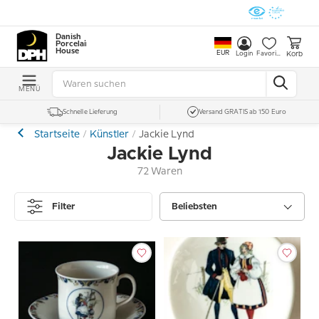
Danish
Porcelain
House
EUR
Korb
Login
Favoriten
MENÜ
Schnelle Lieferung
Versand GRATIS ab 150 Euro
Startseite
Künstler
Jackie Lynd
Jackie Lynd
72 Waren
Filter
Beliebsten