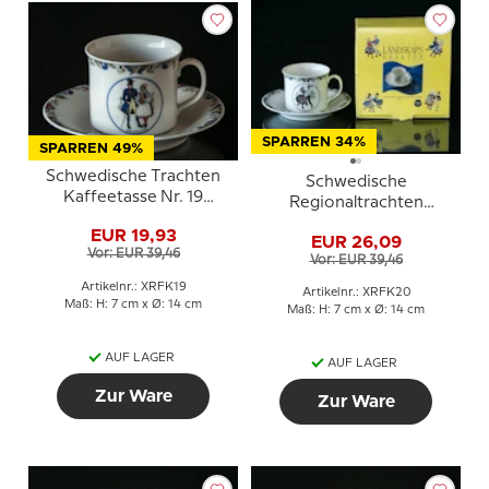
SPARREN 34%
SPARREN 49%
Schwedische Trachten
Schwedische
Kaffeetasse Nr. 19
Regionaltrachten
Västmanland
Kaffeetasse Nr. 20
EUR 19,93
EUR 26,09
Västerbotten
Vor: EUR 39,46
Vor: EUR 39,46
Artikelnr.: XRFK19
Artikelnr.: XRFK20
Maß: H: 7 cm x Ø: 14 cm
Maß: H: 7 cm x Ø: 14 cm
AUF LAGER
AUF LAGER
Zur Ware
Zur Ware