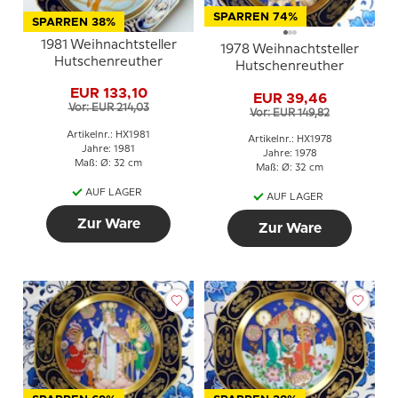
SPARREN 74%
SPARREN 38%
1981 Weihnachtsteller
1978 Weihnachtsteller
Hutschenreuther
Hutschenreuther
EUR 133,10
EUR 39,46
Vor: EUR 214,03
Vor: EUR 149,82
Artikelnr.: HX1981
Artikelnr.: HX1978
Jahre: 1981
Jahre: 1978
Maß: Ø: 32 cm
Maß: Ø: 32 cm
AUF LAGER
AUF LAGER
Zur Ware
Zur Ware