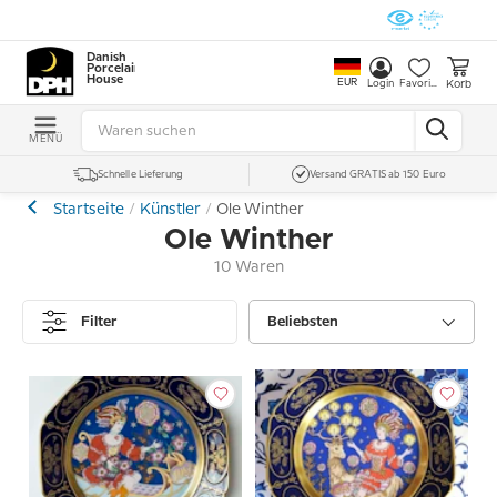
Danish
Porcelain
House
EUR
Korb
Login
Favoriten
MENÜ
Schnelle Lieferung
Versand GRATIS ab 150 Euro
Startseite
Künstler
Ole Winther
Ole Winther
10 Waren
Filter
Beliebsten