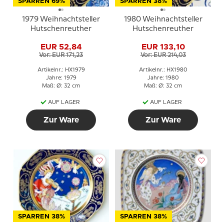
SPARREN 69%
SPARREN 38%
1979 Weihnachtsteller
1980 Weihnachtsteller
Hutschenreuther
Hutschenreuther
EUR 52,84
EUR 133,10
Vor: EUR 171,23
Vor: EUR 214,03
Artikelnr.: HX1979
Artikelnr.: HX1980
Jahre: 1979
Jahre: 1980
Maß: Ø: 32 cm
Maß: Ø: 32 cm
AUF LAGER
AUF LAGER
Zur Ware
Zur Ware
SPARREN 38%
SPARREN 38%