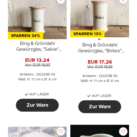
SPARREN 13%
SPARREN 34%
Bing & Gröndahl
Bing & Gröndahl
Gewürzglas, "Salvie"
Gewürzglas, "Birkes"
(Salbei), Nr. 497
(Mohn), Nr. 497
EUR 13,24
EUR 17,26
Vor: EUR 19,93
Vor: EUR 19,93
Artikelnr.: DG2038-29
Artikelnr.: DG2038-30
Maß: H: 11 cm x Ø: 6 cm
Maß: H: 11 cm x Ø: 6 cm
AUF LAGER
AUF LAGER
Zur Ware
Zur Ware