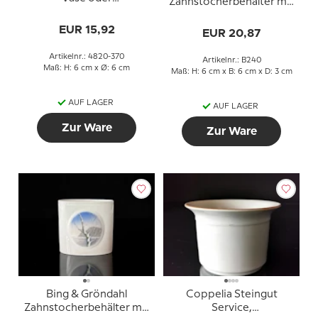
Zahnstocherbehälter mit
Zahnstocherbehälter,
Bäume
Bing & Gröndahl Nr. 183
EUR 15,92
EUR 20,87
A oder 370
Artikelnr.: 4820-370
Artikelnr.: B240
Maß: H: 6 cm x Ø: 6 cm
Maß: H: 6 cm x B: 6 cm x D: 3 cm
AUF LAGER
AUF LAGER
Zur Ware
Zur Ware
Bing & Gröndahl
Coppelia Steingut
Zahnstocherbehälter mit
Service,