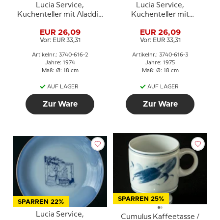
Lucia Service,
Lucia Service,
Kuchenteller mit Aladdin
Kuchenteller mit
und die Lampe, Bing &
Rotkäppchen, Bing &
EUR 26,09
EUR 26,09
Gröndahl
Gröndahl
Vor: EUR 33,31
Vor: EUR 33,31
Artikelnr.: 3740-616-2
Artikelnr.: 3740-616-3
Jahre: 1974
Jahre: 1975
Maß: Ø: 18 cm
Maß: Ø: 18 cm
AUF LAGER
AUF LAGER
Zur Ware
Zur Ware
SPARREN 25%
SPARREN 22%
Lucia Service,
Cumulus Kaffeetasse /