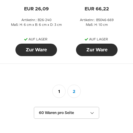
Birkenbaum
Blumentopfabdeckung
Nr. 669, Bing & Gröndahl
EUR 26,09
EUR 66,22
Artikelnr.: B26-240
Artikelnr.: B5046-669
Maß: H: 6 cm x B: 6 cm x D: 3 cm
Maß: H: 10 cm
AUF LAGER
AUF LAGER
Zur Ware
Zur Ware
1
2
60 Waren pro Seite