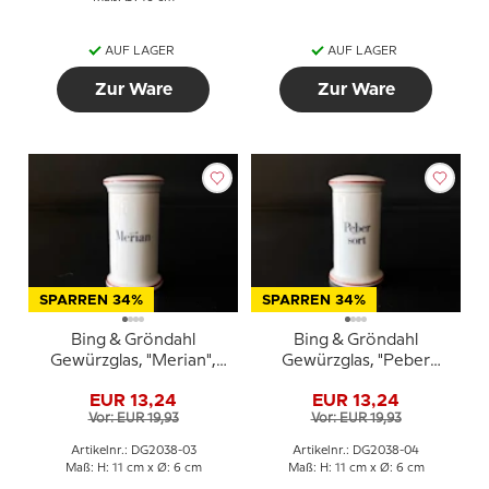
AUF LAGER
AUF LAGER
Zur Ware
Zur Ware
SPARREN 34%
SPARREN 34%
Bing & Gröndahl
Bing & Gröndahl
Gewürzglas, "Merian",
Gewürzglas, "Peber
(Majoran), Nr. 497
sort", (schwarzer
EUR 13,24
EUR 13,24
Pfeffer), Nr. 497
Vor: EUR 19,93
Vor: EUR 19,93
Artikelnr.: DG2038-03
Artikelnr.: DG2038-04
Maß: H: 11 cm x Ø: 6 cm
Maß: H: 11 cm x Ø: 6 cm