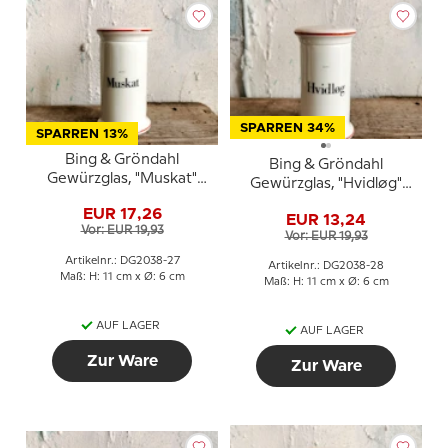
SPARREN 34%
SPARREN 13%
Bing & Gröndahl
Bing & Gröndahl
Gewürzglas, "Muskat"
Gewürzglas, "Hvidløg"
(Muskatnuss), Nr. 497
(Knoblauch), Nr. 497
EUR 17,26
EUR 13,24
Vor: EUR 19,93
Vor: EUR 19,93
Artikelnr.: DG2038-27
Artikelnr.: DG2038-28
Maß: H: 11 cm x Ø: 6 cm
Maß: H: 11 cm x Ø: 6 cm
AUF LAGER
AUF LAGER
Zur Ware
Zur Ware