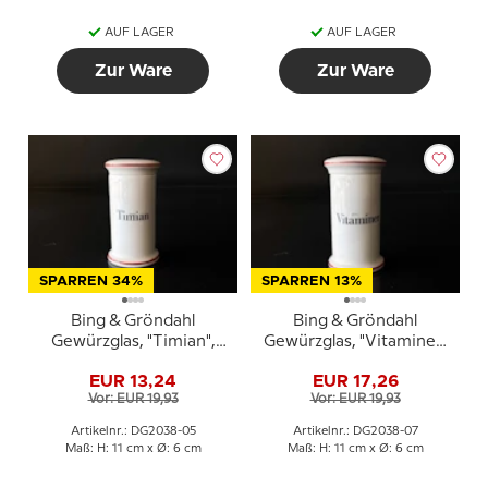
AUF LAGER
AUF LAGER
Zur Ware
Zur Ware
SPARREN 34%
SPARREN 13%
Bing & Gröndahl
Bing & Gröndahl
Gewürzglas, "Timian",
Gewürzglas, "Vitaminer"
(Thymian), Nr. 497
(Vitamine), Nr. 497
EUR 13,24
EUR 17,26
Vor: EUR 19,93
Vor: EUR 19,93
Artikelnr.: DG2038-05
Artikelnr.: DG2038-07
Maß: H: 11 cm x Ø: 6 cm
Maß: H: 11 cm x Ø: 6 cm