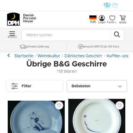
Danish
Porcelain
House
EUR
Korb
Login
Favoriten
MENÜ
Schnelle Lieferung
Versand GRATIS ab 150 Euro
Startseite
Wohnkultur
Dänisches Geschirr
Kaffee- und 
Übrige B&G Geschirre
118 Waren
Filter
Beliebsten