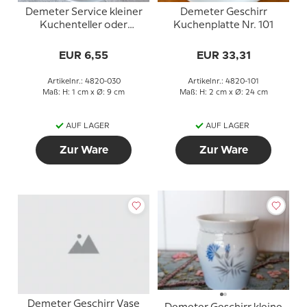
Demeter Service kleiner
Demeter Geschirr
Kuchenteller oder
Kuchenplatte Nr. 101
Butterdose, Bing &
Gröndahl Nr. 30 oder
EUR 6,55
EUR 33,31
330
Artikelnr.: 4820-030
Artikelnr.: 4820-101
Maß: H: 1 cm x Ø: 9 cm
Maß: H: 2 cm x Ø: 24 cm
AUF LAGER
AUF LAGER
Zur Ware
Zur Ware
Demeter Geschirr Vase