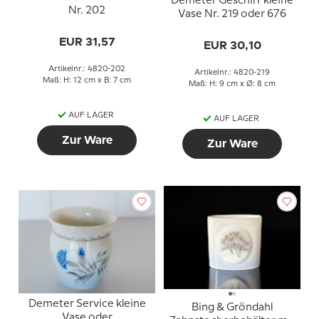
Demeter Geschirr kleine
Nr. 202
Vase Nr. 219 oder 676
EUR 31,57
EUR 30,10
Artikelnr.: 4820-202
Artikelnr.: 4820-219
Maß: H: 12 cm x B: 7 cm
Maß: H: 9 cm x Ø: 8 cm
AUF LAGER
AUF LAGER
Zur Ware
Zur Ware
Demeter Service kleine
Bing & Gröndahl
Vase oder