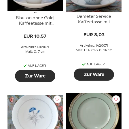
Demeter Service
Blauton ohne Gold,
Kaffeetasse mit
Kaffeetasse mit
Untertasse, Bing &
Untertasse Nr. 305
Gröndahl Nr. 071, 102
EUR 8,03
EUR 10,57
oder 305
Artikelnr.: 1420071
Artikelnr.: 1309071
Maß: H: 6 cm x Ø: 14 cm
Maß: Ø: 7 cm
AUF LAGER
AUF LAGER
Zur Ware
Zur Ware