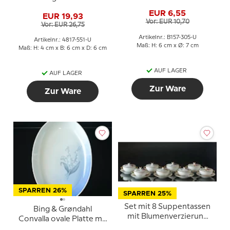
ohne Untertasse Nr. 305
DECKEL, Bing &
EUR 6,55
EUR 19,93
Gröndahl
Vor: EUR 10,70
Vor: EUR 26,75
Artikelnr.: B157-305-U
Artikelnr.: 4817-551-U
Maß: H: 6 cm x Ø: 7 cm
Maß: H: 4 cm x B: 6 cm x D: 6 cm
AUF LAGER
AUF LAGER
Zur Ware
Zur Ware
SPARREN 26%
SPARREN 25%
Set mit 8 Suppentassen
Bing & Grøndahl
mit Blumenverzierung
Convalla ovale Platte mit
von Bing & Gröndahl
Maiglöckchen Nr. 316