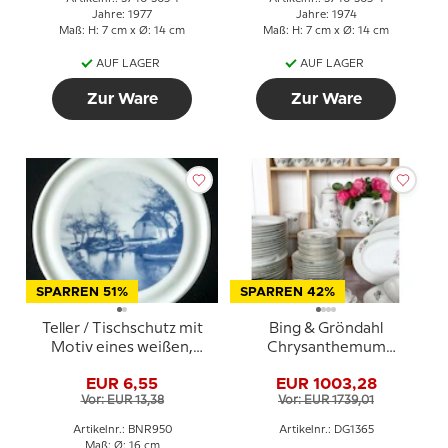
Jahre: 1977
Jahre: 1974
Maß: H: 7 cm x Ø: 14 cm
Maß: H: 7 cm x Ø: 14 cm
AUF LAGER
AUF LAGER
Zur Ware
Zur Ware
SPARREN 51%
SPARREN 42%
Teller / Tischschutz mit
Bing & Gröndahl
Motiv eines weißen,
Chrysanthemum
strohgedeckten Hauses
Kaffee- und
EUR 6,55
EUR 1003,28
am Wasser - Bing &
Abendessen-Service -
Vor: EUR 13,38
Vor: EUR 1739,01
Gröndahl
Insgesamt 90 Teile
Artikelnr.: BNR950
Artikelnr.: DG1365
Maß: Ø: 16 cm