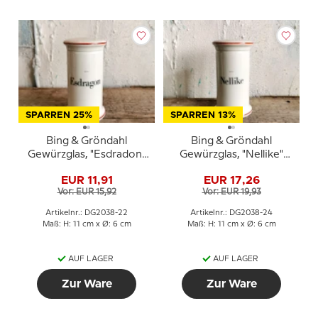
SPARREN 25%
SPARREN 13%
Bing & Gröndahl
Bing & Gröndahl
Gewürzglas, "Esdradon"
Gewürzglas, "Nellike"
(Estragon), Nr. 497
(Nelke), Nr. 497
EUR 11,91
EUR 17,26
Vor: EUR 15,92
Vor: EUR 19,93
Artikelnr.: DG2038-22
Artikelnr.: DG2038-24
Maß: H: 11 cm x Ø: 6 cm
Maß: H: 11 cm x Ø: 6 cm
AUF LAGER
AUF LAGER
Zur Ware
Zur Ware