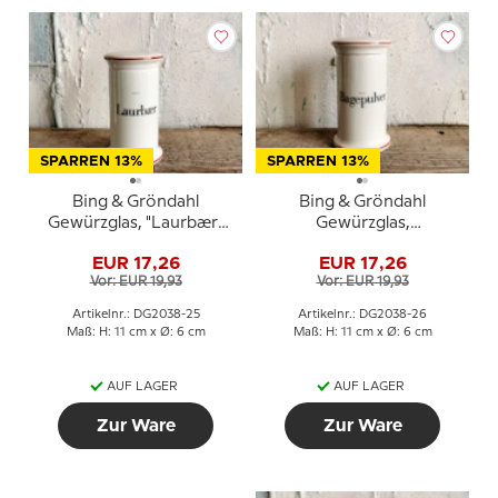
SPARREN 13%
SPARREN 13%
Bing & Gröndahl
Bing & Gröndahl
Gewürzglas, "Laurbær"
Gewürzglas,
(Lorbeer), Nr. 497
"Bagepulver"
EUR 17,26
EUR 17,26
(Backpulver), Nr. 497
Vor: EUR 19,93
Vor: EUR 19,93
Artikelnr.: DG2038-25
Artikelnr.: DG2038-26
Maß: H: 11 cm x Ø: 6 cm
Maß: H: 11 cm x Ø: 6 cm
AUF LAGER
AUF LAGER
Zur Ware
Zur Ware