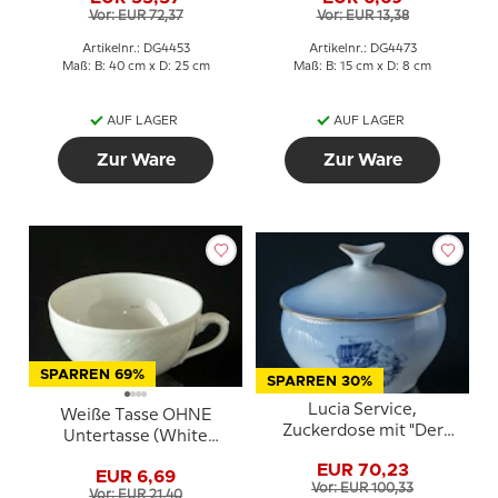
Vor: EUR 72,37
Vor: EUR 13,38
Artikelnr.: DG4453
Artikelnr.: DG4473
Maß: B: 40 cm x D: 25 cm
Maß: B: 15 cm x D: 8 cm
AUF LAGER
AUF LAGER
Zur Ware
Zur Ware
SPARREN 69%
SPARREN 30%
Lucia Service,
Weiße Tasse OHNE
Zuckerdose mit "Der
Untertasse (White
fliegende Koffer", Bing &
Elegance) mit
EUR 70,23
Gröndahl
EUR 6,69
Schielmuster wie Möwe
Vor: EUR 100,33
Vor: EUR 21,40