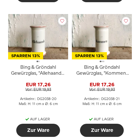
SPARREN 13%
SPARREN 13%
Bing & Gröndahl
Bing & Gröndahl
Gewürzglas, "Allehaande"
Gewürzglas, "Kommen"
(Piment), Nr. 497
(Kreuzkümmel), Nr. 497
EUR 17,26
EUR 17,26
Vor: EUR 19,93
Vor: EUR 19,93
Artikelnr.: DG2038-20
Artikelnr.: DG2038-21
Maß: H: 11 cm x Ø: 6 cm
Maß: H: 11 cm x Ø: 6 cm
AUF LAGER
AUF LAGER
Zur Ware
Zur Ware