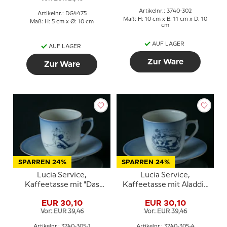
Nr. 473 (108) Bing &
Gröndahl
Artikelnr.: 3740-302
Artikelnr.: DG4475
Maß: H: 10 cm x B: 11 cm x D: 10
Maß: H: 5 cm x Ø: 10 cm
cm
AUF LAGER
AUF LAGER
Zur Ware
Zur Ware
SPARREN 24%
SPARREN 24%
Lucia Service,
Lucia Service,
Kaffeetasse mit "Das
Kaffeetasse mit Aladdin
hässliche Entlein", Bing &
und die Lampe, Bing &
EUR 30,10
EUR 30,10
Gröndahl
Gröndahl
Vor: EUR 39,46
Vor: EUR 39,46
Artikelnr.: 3740-305-1
Artikelnr.: 3740-305-4