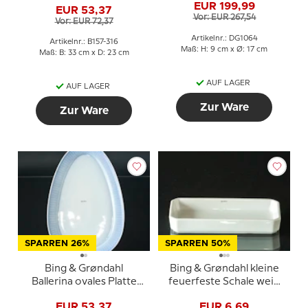
EUR 199,99
EUR 53,37
Vor: EUR 267,54
Vor: EUR 72,37
Artikelnr.: DG1064
Artikelnr.: B157-316
Maß: H: 9 cm x Ø: 17 cm
Maß: B: 33 cm x D: 23 cm
AUF LAGER
AUF LAGER
Zur Ware
Zur Ware
SPARREN 26%
SPARREN 50%
Bing & Grøndahl
Bing & Grøndahl kleine
Ballerina ovales Platte
feuerfeste Schale weiß
Nr. 315 aus Porzellan
Nr. 408
EUR 53,37
EUR 6,69