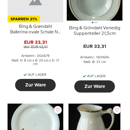
SPARREN 21%
Bing & Grøndahl
Bing & Gröndahl Venedig
Ballerina ovale Schale Nr.
Suppenteller 21,5cm
312 aus Porzellan
EUR 33,31
EUR 33,31
Vor: EUR 42,41
Artikelnr.: DG4679
Artikelnr.: 1601604
Maß: H: 8 cm x B: 20 cm x D: 17
Maß: Ø: 22 cm
cm
AUF LAGER
AUF LAGER
Zur Ware
Zur Ware