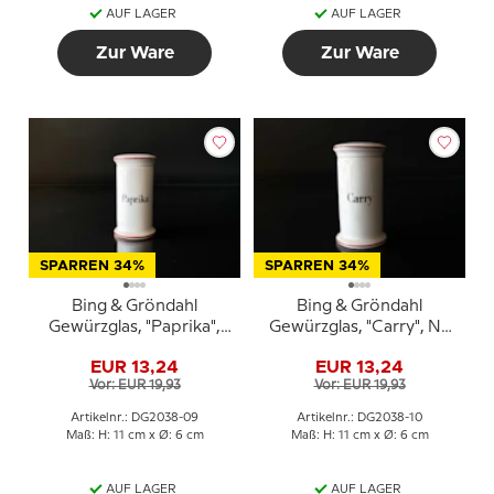
AUF LAGER
AUF LAGER
Zur Ware
Zur Ware
SPARREN 34%
SPARREN 34%
Bing & Gröndahl
Bing & Gröndahl
Gewürzglas, "Paprika",
Gewürzglas, "Carry", Nr.
Nr. 497
497
EUR 13,24
EUR 13,24
Vor: EUR 19,93
Vor: EUR 19,93
Artikelnr.: DG2038-09
Artikelnr.: DG2038-10
Maß: H: 11 cm x Ø: 6 cm
Maß: H: 11 cm x Ø: 6 cm
AUF LAGER
AUF LAGER