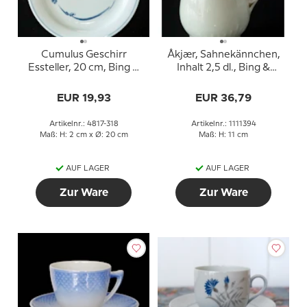
Cumulus Geschirr
Åkjær, Sahnekännchen,
Essteller, 20 cm, Bing &
Inhalt 2,5 dl., Bing &
Gröndahl Nr. 318
Gröndahl
EUR 19,93
EUR 36,79
Artikelnr.: 4817-318
Artikelnr.: 1111394
Maß: H: 2 cm x Ø: 20 cm
Maß: H: 11 cm
AUF LAGER
AUF LAGER
Zur Ware
Zur Ware