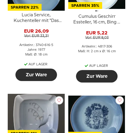
SPARREN 35%
SPARREN 22%
Lucia Service,
Cumulus Geschirr
Kuchenteller mit "Das
Essteller, 16 cm, Bing &
hässliche Entlein", Bing &
Gröndahl Nr. 306
EUR 26,09
Gröndahl
EUR 5,22
Vor: EUR 33,31
Vor: EUR 8,03
Artikelnr.: 3740-616-5
Artikelnr.: 4817-306
Jahre: 1977
Maß: H: 2 cm x Ø: 16 cm
Maß: Ø: 18 cm
AUF LAGER
AUF LAGER
Zur Ware
Zur Ware