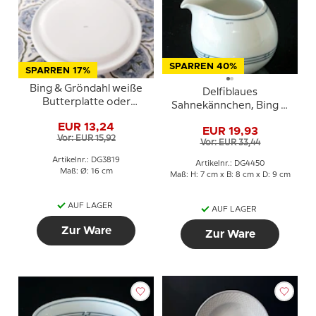
SPARREN 40%
SPARREN 17%
Bing & Gröndahl weiße
Delfiblaues
Butterplatte oder
Sahnekännchen, Bing &
Untersetzer Nr. 950, Ø
Gröndahl Nr. 303
EUR 13,24
15,5 cm
EUR 19,93
Vor: EUR 15,92
Vor: EUR 33,44
Artikelnr.: DG3819
Artikelnr.: DG4450
Maß: Ø: 16 cm
Maß: H: 7 cm x B: 8 cm x D: 9 cm
AUF LAGER
AUF LAGER
Zur Ware
Zur Ware