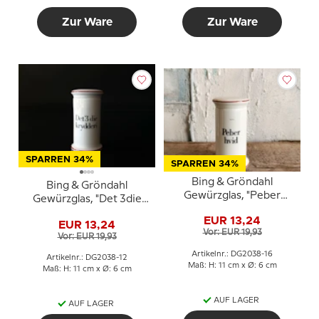
Zur Ware
Zur Ware
SPARREN 34%
SPARREN 34%
Bing & Gröndahl
Bing & Gröndahl
Gewürzglas, "Peber
Gewürzglas, "Det 3die
hvid", (Weisser Pfeffer),
krydderi" (Das dritte
EUR 13,24
Nr. 497
EUR 13,24
Gewürz), Nr. 497
Vor: EUR 19,93
Vor: EUR 19,93
Artikelnr.: DG2038-16
Artikelnr.: DG2038-12
Maß: H: 11 cm x Ø: 6 cm
Maß: H: 11 cm x Ø: 6 cm
AUF LAGER
AUF LAGER