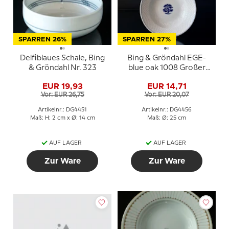
SPARREN 26%
SPARREN 27%
Delfiblaues Schale, Bing
Bing & Gröndahl EGE-
& Gröndahl Nr. 323
blue oak 1008 Großer
tiefer Teller
EUR 19,93
EUR 14,71
(Hotelporzellan) 25 cm
Vor: EUR 26,75
Vor: EUR 20,07
Artikelnr.: DG4451
Artikelnr.: DG4456
Maß: H: 2 cm x Ø: 14 cm
Maß: Ø: 25 cm
AUF LAGER
AUF LAGER
Zur Ware
Zur Ware