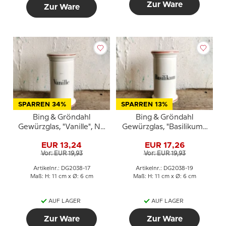
Zur Ware
Zur Ware
SPARREN 34%
SPARREN 13%
Bing & Gröndahl
Bing & Gröndahl
Gewürzglas, "Vanille", Nr.
Gewürzglas, "Basilikum",
497
Nr. 497
EUR 13,24
EUR 17,26
Vor: EUR 19,93
Vor: EUR 19,93
Artikelnr.: DG2038-17
Artikelnr.: DG2038-19
Maß: H: 11 cm x Ø: 6 cm
Maß: H: 11 cm x Ø: 6 cm
AUF LAGER
AUF LAGER
Zur Ware
Zur Ware