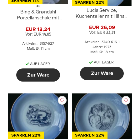
SPARREN 11%
SPARREN 22%
Lucia Service,
Bing & Grøndahl
Kuchenteller mit Hänsel
Porzellanschale mit
und Gretel und das
Maiglöckchen Nr. 157-
EUR 26,09
Lebkuchenhaus, Bing &
EUR 13,24
627
Vor: EUR 33,31
Gröndahl
Vor: EUR 14,85
Artikelnr.: 3740-616-1
Artikelnr.: B157-627
Jahre: 1973
Maß: Ø: 11 cm
Maß: Ø: 18 cm
AUF LAGER
AUF LAGER
Zur Ware
Zur Ware
SPARREN 22%
SPARREN 22%