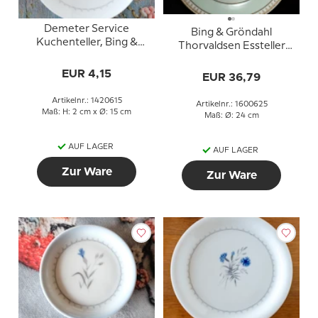
Demeter Service
Bing & Gröndahl
Kuchenteller, Bing &
Thorvaldsen Essteller
Gröndahl Nr. 28A, 306
25cm
oder 615
EUR 4,15
EUR 36,79
Artikelnr.: 1420615
Artikelnr.: 1600625
Maß: H: 2 cm x Ø: 15 cm
Maß: Ø: 24 cm
AUF LAGER
AUF LAGER
Zur Ware
Zur Ware