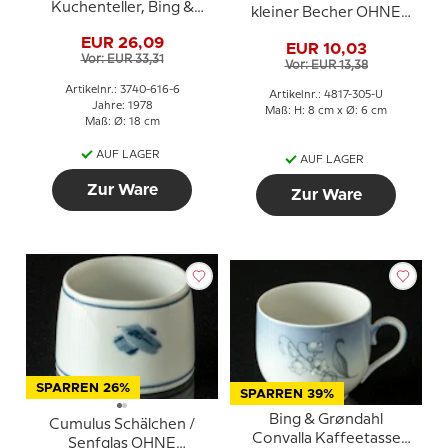
Kuchenteller, Bing &
kleiner Becher OHNE
Gröndahl
UNTERBECHER, Bing &
EUR 26,09
EUR 10,03
Gröndahl Nr. 305
Vor: EUR 33,31
Vor: EUR 13,38
Artikelnr.: 3740-616-6
Artikelnr.: 4817-305-U
Jahre: 1978
Maß: H: 8 cm x Ø: 6 cm
Maß: Ø: 18 cm
AUF LAGER
AUF LAGER
Zur Ware
Zur Ware
SPARREN 26%
SPARREN 39%
Bing & Grøndahl
Cumulus Schälchen /
Convalla Kaffeetasse
Senfglas OHNE