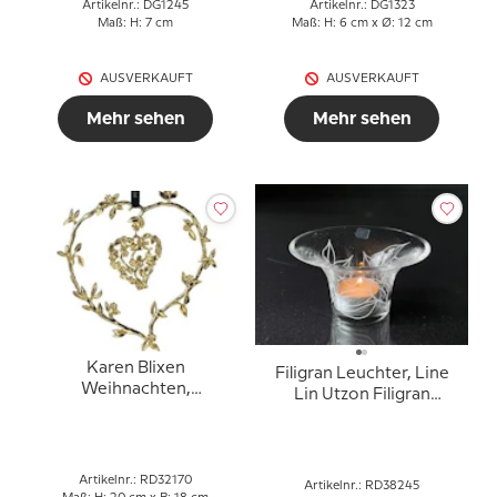
Artikelnr.: DG1245
Artikelnr.: DG1323
Maß: H: 7 cm
Maß: H: 6 cm x Ø: 12 cm
AUSVERKAUFT
AUSVERKAUFT
Mehr sehen
Mehr sehen
Karen Blixen
Filigran Leuchter, Line
Weihnachten,
Lin Utzon Filigran
Weihnachtsmobile,
Teelichthalter, klar mit
Herz, vergoldet
klare Blumen
Artikelnr.: RD32170
Artikelnr.: RD38245