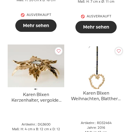
Maß: H: 20 cm x B: 18 cm
Maß: H: 7 cm x Ø: 11 cm
AUSVERKAUFT
AUSVERKAUFT
Mehr sehen
Mehr sehen
Karen Blixen
Karen Blixen
Weihnachten, Blattherz,
Kerzenhalter, vergoldet
vergoldet
Stechpalme
Artikelnr.: RD32464
Artikelnr.: DG3600
Jahre: 2016
Maß: H: 4 cm x B: 12 cm x D: 12