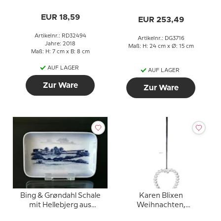
Krone, vergoldet
Punschkanne mit
EUR 18,59
Deckel, Royal
EUR 253,49
Copenhagen, weiß mit
Gold (vor 1894)
Artikelnr.: RD32494
Artikelnr.: DG3716
Jahre: 2018
Maß: H: 24 cm x Ø: 15 cm
Maß: H: 7 cm x B: 8 cm
AUF LAGER
AUF LAGER
Zur Ware
Zur Ware
Bing & Grøndahl Schale
Karen Blixen
mit Hellebjerg aus
Weihnachten,
Porzellan
Herzkranz, versilbert