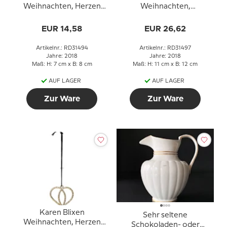
Weihnachten, Herzen
Weihnachten,
Krone, versilbert
Geflochtenes Herz,
versilbert
EUR 14,58
EUR 26,62
Artikelnr.: RD31494
Artikelnr.: RD31497
Jahre: 2018
Jahre: 2018
Maß: H: 7 cm x B: 8 cm
Maß: H: 11 cm x B: 12 cm
AUF LAGER
AUF LAGER
Zur Ware
Zur Ware
Karen Blixen
Sehr seltene
Weihnachten, Herzen
Schokoladen- oder