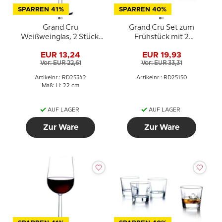
SPARREN 41%
SPARREN 40%
Grand Cru
Grand Cru Set zum
Weißweinglas, 2 Stück,
Frühstück mit 2
Inhalt 32 cl., Rosendahl
Schüsseln und 2 Stück
EUR 13,24
EUR 19,93
Heiße Trinkgläser,
Vor: EUR 22,61
Vor: EUR 33,31
Rosendahl
Artikelnr.: RD25342
Artikelnr.: RD25150
Maß: H: 22 cm
AUF LAGER
AUF LAGER
Zur Ware
Zur Ware