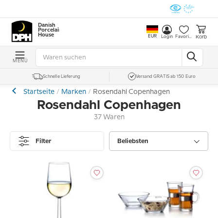
Danish
Porcelain
House
EUR
Korb
Login
Favoriten
MENÜ
Schnelle Lieferung
Versand GRATIS ab 150 Euro
Startseite
Marken
Rosendahl Copenhagen
Rosendahl Copenhagen
37 Waren
Filter
Beliebsten