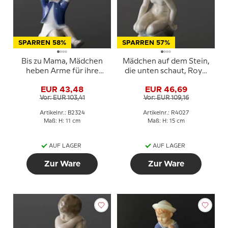
SPARREN 58%
SPARREN 57%
Bis zu Mama, Mädchen
Mädchen auf dem Stein,
heben Arme für ihre
die unten schaut, Royal
Mutter, Bing & Gröndahl
Copenhagen Figur Nr.
EUR 43,48
EUR 46,69
Figur Nr. 478 oder 2324
4027
Vor: EUR 103,41
Vor: EUR 109,16
Artikelnr.: B2324
Artikelnr.: R4027
Maß: H: 11 cm
Maß: H: 15 cm
AUF LAGER
AUF LAGER
Zur Ware
Zur Ware