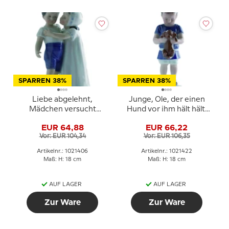
SPARREN 38%
SPARREN 38%
Liebe abgelehnt,
Junge, Ole, der einen
Mädchen versucht
Hund vor ihm hält hält.
Junge zu küssen, Bing &
Bing & Gröndahl Figur
EUR 64,88
EUR 66,22
Gröndahl Figur Nr. 1614
Nr. 1747 oder 422
Vor: EUR 104,34
Vor: EUR 106,35
oder 406
Artikelnr.: 1021406
Artikelnr.: 1021422
Maß: H: 18 cm
Maß: H: 18 cm
AUF LAGER
AUF LAGER
Zur Ware
Zur Ware