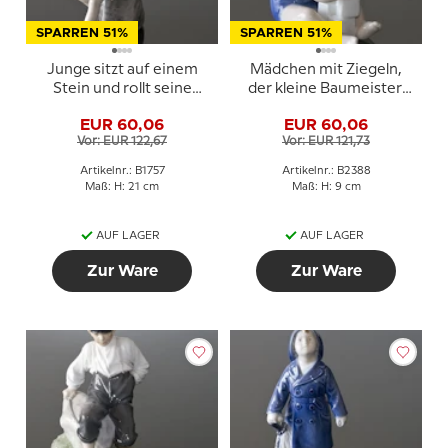
SPARREN 51%
SPARREN 51%
Junge sitzt auf einem
Mädchen mit Ziegeln,
Stein und rollt seine
der kleine Baumeister,
Hose auf, Bing &
Bing & Gröndahl Figur
EUR 60,06
EUR 60,06
Gröndahl Figur Nr. 1757
Nr. 2388
Vor: EUR 122,67
Vor: EUR 121,73
Artikelnr.: B1757
Artikelnr.: B2388
Maß: H: 21 cm
Maß: H: 9 cm
AUF LAGER
AUF LAGER
Zur Ware
Zur Ware