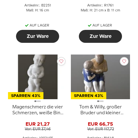
Artikelnr.: B2251
Artikelnr.: R1761
Maß: H: 16 cm
Maß: H: 21 cm x B: 11 cm
AUF LAGER
AUF LAGER
Zur Ware
Zur Ware
SPARREN 43%
SPARREN 43%
Magenschmerz die vier
Tom & Willy, großer
Schmerzen, weiße Bing
Bruder und kleiner
& Gröndahl Figur Nr.
Bruder, Bing & Gröndahl
EUR 21,27
EUR 66,75
2208 oder 455
Kinderfigur Nr. 1648
Vor: EUR 37,46
Vor: EUR 117,72