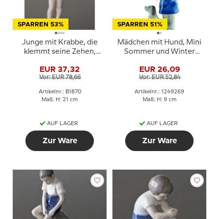
SPARREN 53%
SPARREN 51%
Junge mit Krabbe, die
Mädchen mit Hund, Mini
klemmt seine Zehen,
Sommer und Winter
Bing & Gröndahl Figur
Kinder, Royal
EUR 37,32
EUR 26,09
Nr. 1870
Copenhagen Figur Nr.
Vor: EUR 78,66
Vor: EUR 52,84
269
Artikelnr.: B1870
Artikelnr.: 1249269
Maß: H: 21 cm
Maß: H: 9 cm
AUF LAGER
AUF LAGER
Zur Ware
Zur Ware