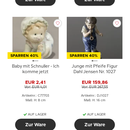
SPARREN 40%
SPARREN 40%
Baby mit Schnuller - Ich
Junge mit Pfeife Figur
komme jetzt
Dahl Jensen Nr. 1027
EUR 2,41
EUR 159,86
Vor: EUR 4,01
Vor: EUR 267,55
Artikelnr.: C77703
Artikelnr.: DJ1027
Maß: H: 8 cm
Maß: H: 16 cm
AUF LAGER
AUF LAGER
Zur Ware
Zur Ware