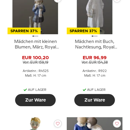
SPARREN 37%
SPARREN 37%
Mädchen mit kleinen
Mädchen mit Buch,
Blumen, März, Royal
Nachtlesung, Royal
Copenhagen monatliche
Copenhagen Figur Nr.
EUR 100,20
EUR 96,99
Figur Nr. 4525
922
Vor: EUR 159,19
Vor: EUR 154,38
Artikelnr.: R4525
Artikelnr.: R922
Maß: H: 17 cm
Maß: H: 17 cm
AUF LAGER
AUF LAGER
Zur Ware
Zur Ware