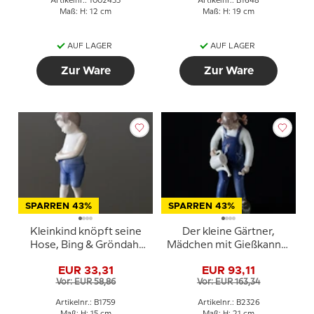
Artikelnr.: 1002455
Artikelnr.: B1648
Maß: H: 12 cm
Maß: H: 19 cm
AUF LAGER
AUF LAGER
Zur Ware
Zur Ware
SPARREN 43%
SPARREN 43%
Kleinkind knöpft seine
Der kleine Gärtner,
Hose, Bing & Gröndahl
Mädchen mit Gießkanne,
Figur Nr. 1759
Bing & Gröndahl Figur
EUR 33,31
EUR 93,11
Nr. 2326
Vor: EUR 58,86
Vor: EUR 163,34
Artikelnr.: B1759
Artikelnr.: B2326