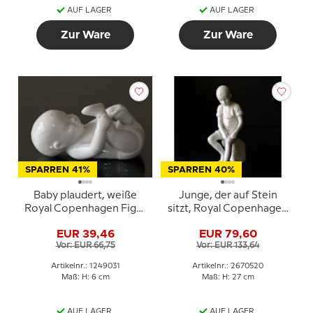
AUF LAGER
AUF LAGER
Zur Ware
Zur Ware
SPARREN 41%
SPARREN 40%
Baby plaudert, weiße
Junge, der auf Stein
Royal Copenhagen Figur
sitzt, Royal Copenhagen
Nr. 031
Figur Nr. 520
EUR 39,46
EUR 79,60
Vor: EUR 66,75
Vor: EUR 133,64
Artikelnr.: 1249031
Artikelnr.: 2670520
Maß: H: 6 cm
Maß: H: 27 cm
AUF LAGER
AUF LAGER