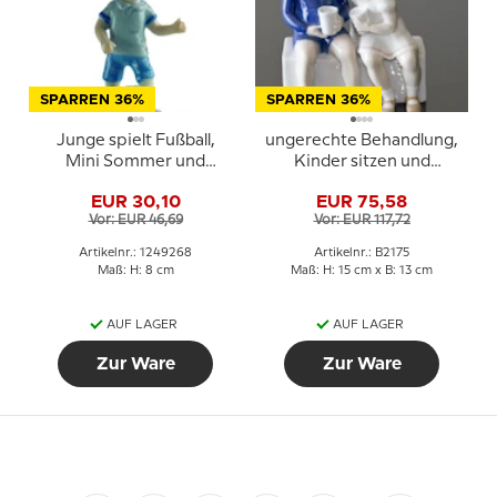
SPARREN 36%
SPARREN 36%
Junge spielt Fußball,
ungerechte Behandlung,
Mini Sommer und
Kinder sitzen und
Winter Kinder, Royal
trinken Milch, Bing &
EUR 30,10
EUR 75,58
Copenhagen Figur Nr.
Gröndahl Figur Nr. 2175
Vor: EUR 46,69
Vor: EUR 117,72
268
Artikelnr.: 1249268
Artikelnr.: B2175
Maß: H: 8 cm
Maß: H: 15 cm x B: 13 cm
AUF LAGER
AUF LAGER
Zur Ware
Zur Ware