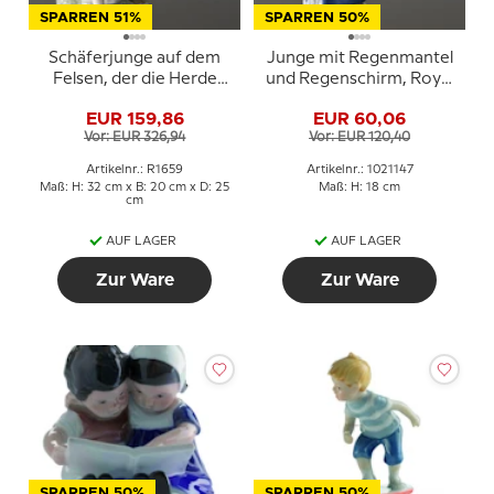
SPARREN 51%
SPARREN 50%
Schäferjunge auf dem
Junge mit Regenmantel
Felsen, der die Herde
und Regenschirm, Royal
bewacht, Royal
Copenhagen Figur Nr.
EUR 159,86
EUR 60,06
Copenhagen Figur Nr.
3556 oder 147
Vor: EUR 326,94
Vor: EUR 120,40
1659
Artikelnr.: R1659
Artikelnr.: 1021147
Maß: H: 32 cm x B: 20 cm x D: 25
Maß: H: 18 cm
cm
AUF LAGER
AUF LAGER
Zur Ware
Zur Ware
SPARREN 50%
SPARREN 50%