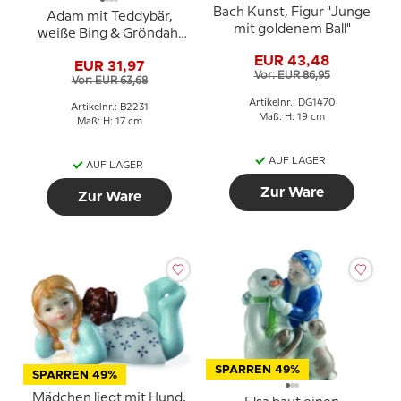
Bach Kunst, Figur "Junge
Adam mit Teddybär,
mit goldenem Ball"
weiße Bing & Gröndahl
Kinderfigur Nr. 463 oder
EUR 43,48
EUR 31,97
2231
Vor: EUR 86,95
Vor: EUR 63,68
Artikelnr.: DG1470
Artikelnr.: B2231
Maß: H: 19 cm
Maß: H: 17 cm
AUF LAGER
AUF LAGER
Zur Ware
Zur Ware
SPARREN 49%
SPARREN 49%
Mädchen liegt mit Hund,