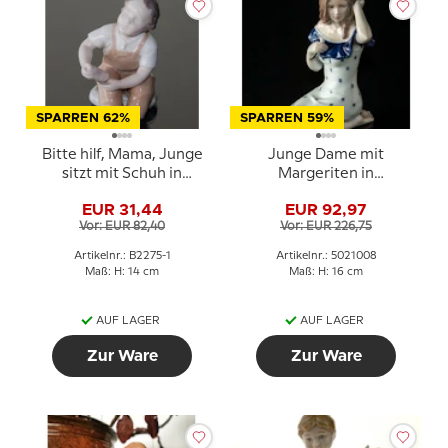
SPARREN 62%
SPARREN 59%
Bitte hilf, Mama, Junge
Junge Dame mit
sitzt mit Schuh in
Margeriten in
braunen Hosen, Bing &
gepunktetem Kleid,
EUR 31,44
EUR 92,97
Gröndahl Figur Nr. 2275
Karen, Royal
Vor: EUR 82,40
Vor: EUR 226,75
Copenhagen Figur Nr.
008
Artikelnr.: B2275-1
Artikelnr.: 5021008
Maß: H: 14 cm
Maß: H: 16 cm
AUF LAGER
AUF LAGER
Zur Ware
Zur Ware