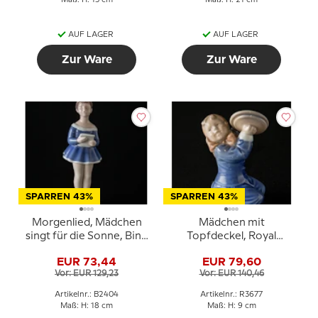
Maß: H: 15 cm
Maß: H: 21 cm
AUF LAGER
AUF LAGER
Zur Ware
Zur Ware
SPARREN 43%
SPARREN 43%
Morgenlied, Mädchen
Mädchen mit
singt für die Sonne, Bing
Topfdeckel, Royal
& Gröndahl Figur Nr.
Copenhagen Figur Nr.
EUR 73,44
EUR 79,60
2404
3677
Vor: EUR 129,23
Vor: EUR 140,46
Artikelnr.: B2404
Artikelnr.: R3677
Maß: H: 18 cm
Maß: H: 9 cm