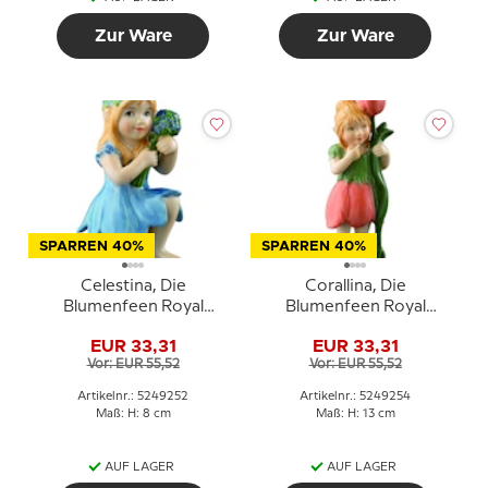
Zur Ware
Zur Ware
SPARREN 40%
SPARREN 40%
Celestina, Die
Corallina, Die
Blumenfeen Royal
Blumenfeen Royal
Copenhagen Figur Nr.
Copenhagen Figur Nr.
EUR 33,31
EUR 33,31
252
254
Vor: EUR 55,52
Vor: EUR 55,52
Artikelnr.: 5249252
Artikelnr.: 5249254
Maß: H: 8 cm
Maß: H: 13 cm
AUF LAGER
AUF LAGER