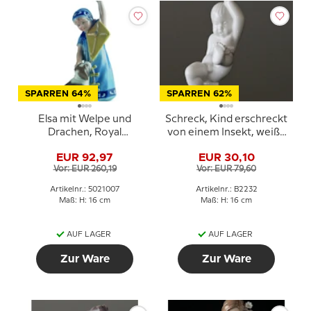
SPARREN 64%
SPARREN 62%
Elsa mit Welpe und
Schreck, Kind erschreckt
Drachen, Royal
von einem Insekt, weiße
Copenhagen Figur Nr.
Bing & Gröndahl
EUR 92,97
EUR 30,10
007
Kinderfigur Nr. 464 oder
Vor: EUR 260,19
Vor: EUR 79,60
2232
Artikelnr.: 5021007
Artikelnr.: B2232
Maß: H: 16 cm
Maß: H: 16 cm
AUF LAGER
AUF LAGER
Zur Ware
Zur Ware