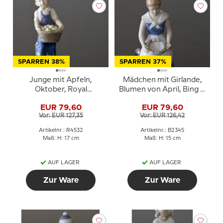
SPARREN 38%
SPARREN 37%
Junge mit Äpfeln,
Mädchen mit Girlande,
Oktober, Royal
Blumen von April, Bing &
Copenhagen monatliche
Gröndahl Figur Nr. 2345
EUR 79,60
EUR 79,60
Figur Nr. 4532
Vor: EUR 127,35
Vor: EUR 126,42
Artikelnr.: R4532
Artikelnr.: B2345
Maß: H: 17 cm
Maß: H: 15 cm
AUF LAGER
AUF LAGER
Zur Ware
Zur Ware