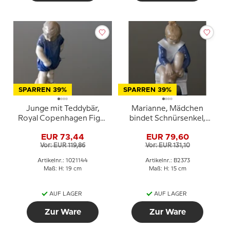
SPARREN 39%
SPARREN 39%
Junge mit Teddybär,
Marianne, Mädchen
Royal Copenhagen Figur
bindet Schnürsenkel,
Nr. 3468 oder 144
Bing & Gröndahl Figur
EUR 73,44
EUR 79,60
Nr. 491 oder 2373
Vor: EUR 119,86
Vor: EUR 131,10
Artikelnr.: 1021144
Artikelnr.: B2373
Maß: H: 19 cm
Maß: H: 15 cm
AUF LAGER
AUF LAGER
Zur Ware
Zur Ware