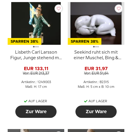
SPARREN 38%
SPARREN 38%
Lisbeth Carl Larsson
Seekind ruht sich mit
Figur, Junge stehend mit
einer Muschel, Bing &
Schwedische Flagge,
Gröndahl Figur Nr. 476
EUR 133,11
EUR 31,97
Royal Copenhagen Figur
oder 2315
Vor: EUR 213,37
Vor: EUR 51,64
Nr. 003
Artikelnr.: 1249003
Artikelnr.: B2315
Maß: H: 17 cm
Maß: H: 5 cm x B: 10 cm
AUF LAGER
AUF LAGER
Zur Ware
Zur Ware