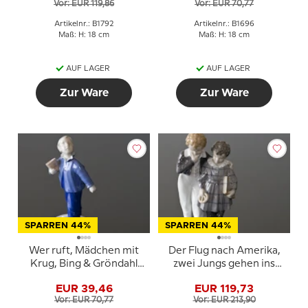
Vor: EUR 119,86
Vor: EUR 70,77
Artikelnr.: B1792
Artikelnr.: B1696
Maß: H: 18 cm
Maß: H: 18 cm
AUF LAGER
AUF LAGER
Zur Ware
Zur Ware
SPARREN 44%
SPARREN 44%
Wer ruft, Mädchen mit
Der Flug nach Amerika,
Krug, Bing & Gröndahl
zwei Jungs gehen ins
Figur Nr. 2251
Land der Freien, Royal
EUR 39,46
EUR 119,73
Copenhagen Figur Nr.
Vor: EUR 70,77
Vor: EUR 213,90
1761