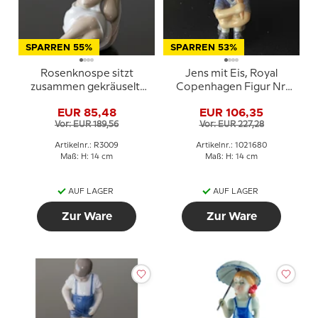
SPARREN 55%
SPARREN 53%
Rosenknospe sitzt
Jens mit Eis, Royal
zusammen gekräuselt,
Copenhagen Figur Nr.
Royal Copenhagen Kind
680
EUR 85,48
EUR 106,35
Figur Nr. 3009
Vor: EUR 189,56
Vor: EUR 227,28
Artikelnr.: R3009
Artikelnr.: 1021680
Maß: H: 14 cm
Maß: H: 14 cm
AUF LAGER
AUF LAGER
Zur Ware
Zur Ware