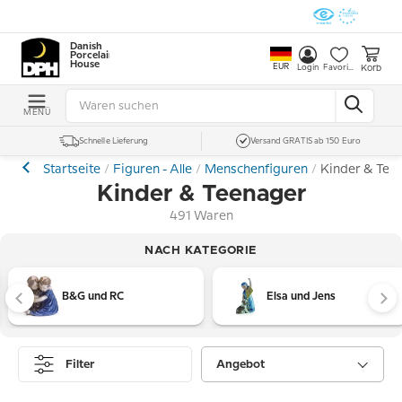
Danish
Porcelain
House
EUR
Korb
Login
Favoriten
MENÜ
Schnelle Lieferung
Versand GRATIS ab 150 Euro
Startseite
Figuren - Alle
Menschenfiguren
Kinder & Tee
Kinder & Teenager
491 Waren
NACH KATEGORIE
B&G und RC
Elsa und Jens
Filter
Angebot