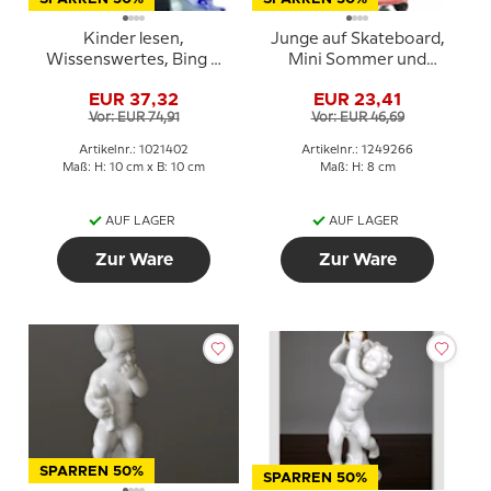
Kinder lesen,
Junge auf Skateboard,
Wissenswertes, Bing &
Mini Sommer und
Gröndahl Figur Nr. 1567
Winter Kinder, Royal
EUR 37,32
EUR 23,41
oder 402
Copenhagen Figur Nr.
Vor: EUR 74,91
Vor: EUR 46,69
266
Artikelnr.: 1021402
Artikelnr.: 1249266
Maß: H: 10 cm x B: 10 cm
Maß: H: 8 cm
AUF LAGER
AUF LAGER
Zur Ware
Zur Ware
SPARREN 50%
SPARREN 50%