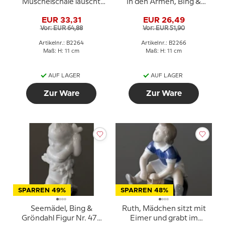
Muschelschale lauscht
in den Armen, Bing &
dem Meereslied, Bing &
Gröndahl Figur Nr. 471
EUR 33,31
EUR 26,49
Gröndahl Figur Nr. 469
oder 2266
Vor: EUR 64,88
Vor: EUR 51,90
oder 2264
Artikelnr.: B2264
Artikelnr.: B2266
Maß: H: 11 cm
Maß: H: 11 cm
AUF LAGER
AUF LAGER
Zur Ware
Zur Ware
SPARREN 49%
SPARREN 48%
Seemädel, Bing &
Ruth, Mädchen sitzt mit
Gröndahl Figur Nr. 472
Eimer und grabt im