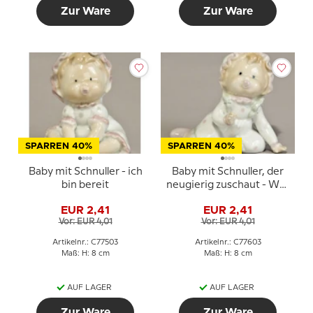
Zur Ware
Zur Ware
SPARREN 40%
SPARREN 40%
Baby mit Schnuller - ich
Baby mit Schnuller, der
bin bereit
neugierig zuschaut - Was
jetzt?
EUR 2,41
EUR 2,41
Vor: EUR 4,01
Vor: EUR 4,01
Artikelnr.: C77503
Artikelnr.: C77603
Maß: H: 8 cm
Maß: H: 8 cm
AUF LAGER
AUF LAGER
Zur Ware
Zur Ware