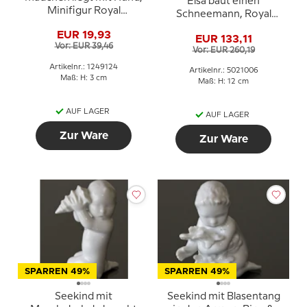
Elsa baut einen
Minifigur Royal
Schneemann, Royal
Copenhagen Nr. 124
Copenhagen Figur Nr.
EUR 19,93
EUR 133,11
006
Vor: EUR 39,46
Vor: EUR 260,19
Artikelnr.: 1249124
Artikelnr.: 5021006
Maß: H: 3 cm
Maß: H: 12 cm
AUF LAGER
AUF LAGER
Zur Ware
Zur Ware
SPARREN 49%
SPARREN 49%
Seekind mit
Seekind mit Blasentang