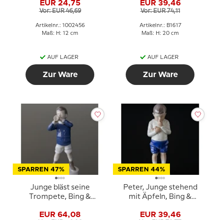
EUR 24,75
EUR 39,46
2209 oder 456
Vor: EUR 46,69
Vor: EUR 74,11
Artikelnr.: 1002456
Artikelnr.: B1617
Maß: H: 12 cm
Maß: H: 20 cm
AUF LAGER
AUF LAGER
Zur Ware
Zur Ware
SPARREN 47%
SPARREN 44%
Junge bläst seine
Peter, Junge stehend
Trompete, Bing &
mit Äpfeln, Bing &
Gröndahl Figur Nr. 1792
Gröndahl Figur Nr. 1696
EUR 64,08
EUR 39,46