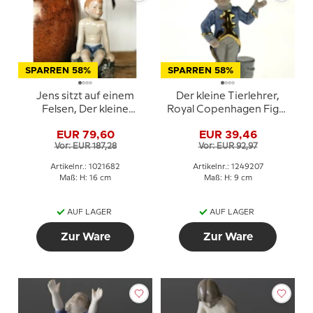
SPARREN 58%
SPARREN 58%
Jens sitzt auf einem
Der kleine Tierlehrer,
Felsen, Der kleine
Royal Copenhagen Figur
Strandlöwe, Royal
aus der Mini Zirkus
EUR 79,60
EUR 39,46
Copenhagen Figur Nr.
Kollektion
Vor: EUR 187,28
Vor: EUR 92,97
682
Artikelnr.: 1021682
Artikelnr.: 1249207
Maß: H: 16 cm
Maß: H: 9 cm
AUF LAGER
AUF LAGER
Zur Ware
Zur Ware