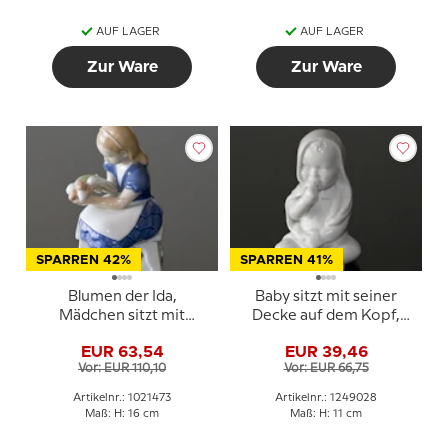
AUF LAGER
AUF LAGER
Zur Ware
Zur Ware
SPARREN 42%
SPARREN 41%
Blumen der Ida,
Baby sitzt mit seiner
Mädchen sitzt mit
Decke auf dem Kopf,
Blumen, Bing & Gröndahl
weiße Royal
EUR 63,54
EUR 39,46
Figur Nr. 2298 oder 473
Copenhagen Figur Nr.
Vor: EUR 110,10
Vor: EUR 66,75
028
Artikelnr.: 1021473
Artikelnr.: 1249028
Maß: H: 16 cm
Maß: H: 11 cm