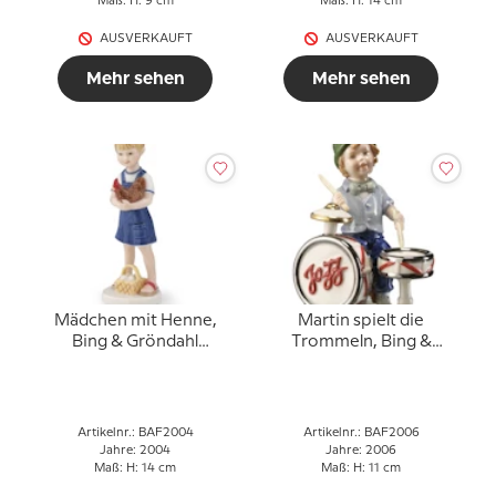
Maß: H: 9 cm
Maß: H: 14 cm
AUSVERKAUFT
AUSVERKAUFT
Mehr sehen
Mehr sehen
Mädchen mit Henne,
Martin spielt die
Bing & Gröndahl
Trommeln, Bing &
Jahresfigur 2004
Gröndahl Jahresfigur
2006
Artikelnr.: BAF2004
Artikelnr.: BAF2006
Jahre: 2004
Jahre: 2006
Maß: H: 14 cm
Maß: H: 11 cm