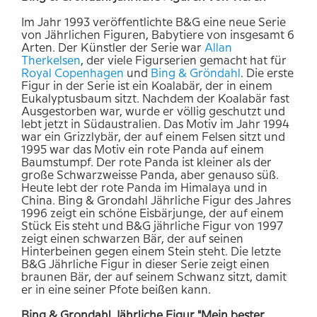
Im Jahr 1993 veröffentlichte B&G eine neue Serie
von Jährlichen Figuren, Babytiere von insgesamt 6
Arten. Der Künstler der Serie war
Allan
Therkelsen
, der viele Figurserien gemacht hat für
Royal
Copenhagen
und
Bing
& Gröndahl
. Die erste
Figur in der Serie ist ein Koalabär, der in einem
Eukalyptusbaum sitzt. Nachdem der Koalabär fast
Ausgestorben war, wurde er völlig geschutzt und
lebt jetzt in Südaustralien. Das Motiv im Jahr 1994
war ein Grizzlybär, der auf einem Felsen sitzt und
1995 war das Motiv ein rote Panda auf einem
Baumstumpf. Der rote Panda ist kleiner als der
große Schwarzweisse Panda, aber genauso süß.
Heute lebt der rote Panda im Himalaya und in
China. Bing & Grondahl Jährliche Figur des Jahres
1996 zeigt ein schöne Eisbärjunge, der auf einem
Stück Eis steht und B&G jährliche Figur von 1997
zeigt einen schwarzen Bär, der auf seinen
Hinterbeinen gegen einem Stein steht. Die letzte
B&G Jährliche Figur in dieser Serie zeigt einen
braunen Bär, der auf seinem Schwanz sitzt, damit
er in eine seiner Pfote beißen kann.
Bing & Grondahl Jährliche Figur "Mein bester