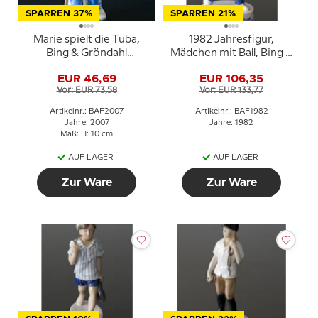
SPARREN 37%
SPARREN 21%
Marie spielt die Tuba,
1982 Jahresfigur,
Bing & Gröndahl
Mädchen mit Ball, Bing &
Jahresfigur 2007
Gröndahl
EUR 46,69
EUR 106,35
Vor: EUR 73,58
Vor: EUR 133,77
Artikelnr.: BAF2007
Artikelnr.: BAF1982
Jahre: 2007
Jahre: 1982
Maß: H: 10 cm
AUF LAGER
AUF LAGER
Zur Ware
Zur Ware