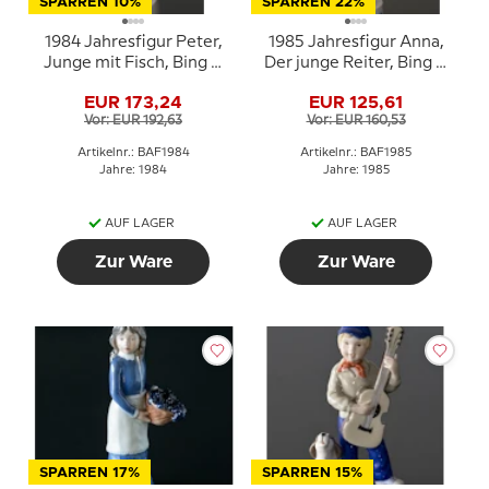
SPARREN 10%
SPARREN 22%
1984 Jahresfigur Peter,
1985 Jahresfigur Anna,
Junge mit Fisch, Bing &
Der junge Reiter, Bing &
Gröndahl
Gröndahl
EUR 173,24
EUR 125,61
Vor: EUR 192,63
Vor: EUR 160,53
Artikelnr.: BAF1984
Artikelnr.: BAF1985
Jahre: 1984
Jahre: 1985
AUF LAGER
AUF LAGER
Zur Ware
Zur Ware
SPARREN 17%
SPARREN 15%