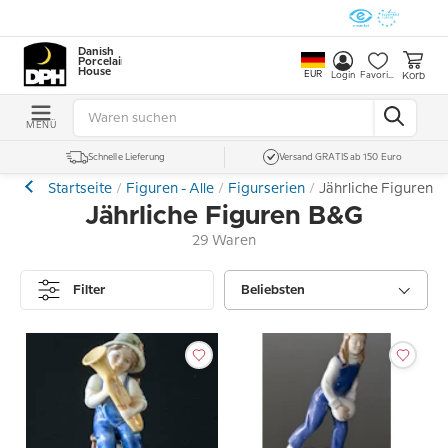
Danish
Porcelain
House
EUR
Korb
Login
Favoriten
MENÜ
Schnelle Lieferung
Versand GRATIS ab 150 Euro
Startseite
Figuren - Alle
Figurserien
Jährliche Figuren 
Jährliche Figuren B&G
29 Waren
Filter
Beliebsten