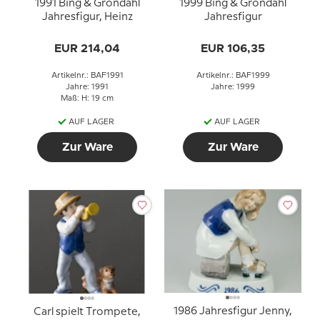
1991 Bing & Gröndahl
1999 Bing & Gröndahl
Jahresfigur, Heinz
Jahresfigur
EUR 214,04
EUR 106,35
Artikelnr.: BAF1991
Artikelnr.: BAF1999
Jahre: 1991
Jahre: 1999
Maß: H: 19 cm
AUF LAGER
AUF LAGER
Zur Ware
Zur Ware
1986 Jahresfigur Jenny,
Carl spielt Trompete,