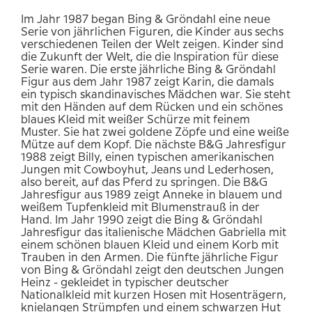
Im Jahr 1987 began Bing & Gröndahl eine neue
Serie von jährlichen Figuren, die Kinder aus sechs
verschiedenen Teilen der Welt zeigen. Kinder sind
die Zukunft der Welt, die die Inspiration für diese
Serie waren. Die erste jährliche Bing & Gröndahl
Figur aus dem Jahr 1987 zeigt Karin, die damals
ein typisch skandinavisches Mädchen war. Sie steht
mit den Händen auf dem Rücken und ein schönes
blaues Kleid mit weißer Schürze mit feinem
Muster. Sie hat zwei goldene Zöpfe und eine weiße
Mütze auf dem Kopf. Die nächste B&G Jahresfigur
1988 zeigt Billy, einen typischen amerikanischen
Jungen mit Cowboyhut, Jeans und Lederhosen,
also bereit, auf das Pferd zu springen. Die B&G
Jahresfigur aus 1989 zeigt Anneke in blauem und
weißem Tupfenkleid mit Blumenstrauß in der
Hand. Im Jahr 1990 zeigt die Bing & Gröndahl
Jahresfigur das italienische Mädchen Gabriella mit
einem schönen blauen Kleid und einem Korb mit
Trauben in den Armen. Die fünfte jährliche Figur
von Bing & Gröndahl zeigt den deutschen Jungen
Heinz - gekleidet in typischer deutscher
Nationalkleid mit kurzen Hosen mit Hosenträgern,
knielangen Strümpfen und einem schwarzen Hut