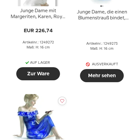
Junge Dame mit
Junge Dame, die einen
Margeriten, Karen, Royal
Blumenstrauß bindet,
Copenhagen Figur Nr.
Royal Copenhagen Figur
272
Nr. 273
EUR 226,74
Artikelnr.: 1249272
Artikelnr.: 1249273
Maß: H: 16 cm
Maß: H: 16 cm
AUF LAGER
AUSVERKAUFT
Zur Ware
Mehr sehen