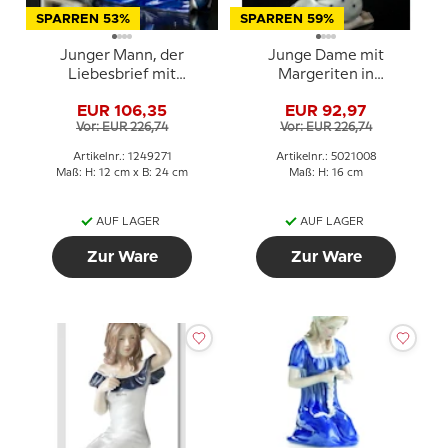
SPARREN 53%
SPARREN 59%
Junger Mann, der
Junge Dame mit
Liebesbrief mit
Margeriten in
schlagendem Herzen
gepunktetem Kleid,
EUR 106,35
EUR 92,97
schreibt, Royal
Karen, Royal
Vor: EUR 226,74
Vor: EUR 226,74
Copenhagen Figur Nr.
Copenhagen Figur Nr.
271
008
Artikelnr.: 1249271
Artikelnr.: 5021008
Maß: H: 12 cm x B: 24 cm
Maß: H: 16 cm
AUF LAGER
AUF LAGER
Zur Ware
Zur Ware