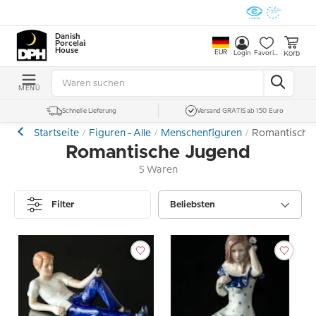
Danish
Porcelain
House
EUR
Korb
Login
Favoriten
MENÜ
Schnelle Lieferung
Versand GRATIS ab 150 Euro
Startseite
Figuren - Alle
Menschenfiguren
Romantische
Romantische Jugend
5 Waren
Filter
Beliebsten