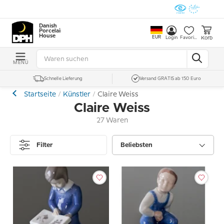
Danish
Porcelain
House
EUR
Korb
Login
Favoriten
MENÜ
Schnelle Lieferung
Versand GRATIS ab 150 Euro
Startseite
Künstler
Claire Weiss
Claire Weiss
27 Waren
Filter
Beliebsten