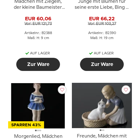
Mädchen mit Ziegeln,
Junge mit Blumen für
der kleine Baumeister,
seine erste Liebe, Bing &
Bing & Gröndahl Figur
Gröndahl Figur Nr. 2390
EUR 60,06
EUR 66,22
Nr. 2388
Vor: EUR 121,73
Vor: EUR 103,27
Artikelnr.: B2388
Artikelnr.: B2390
Maß: H: 9 cm
Maß: H: 19 cm
AUF LAGER
AUF LAGER
Zur Ware
Zur Ware
SPARREN 43%
Freunde, Mädchen mit
Morgenlied, Mädchen