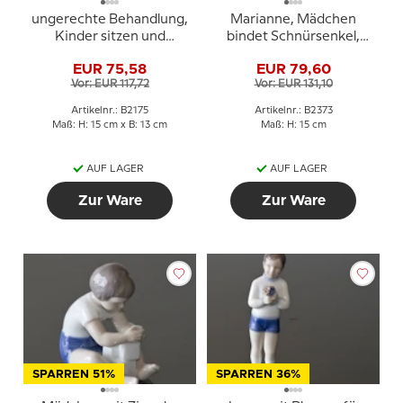
ungerechte Behandlung,
Marianne, Mädchen
Kinder sitzen und
bindet Schnürsenkel,
trinken Milch, Bing &
Bing & Gröndahl Figur
EUR 75,58
EUR 79,60
Gröndahl Figur Nr. 2175
Nr. 491 oder 2373
Vor: EUR 117,72
Vor: EUR 131,10
Artikelnr.: B2175
Artikelnr.: B2373
Maß: H: 15 cm x B: 13 cm
Maß: H: 15 cm
AUF LAGER
AUF LAGER
Zur Ware
Zur Ware
SPARREN 51%
SPARREN 36%