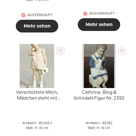
Maß: H: 20 cm
AUSVERKAUFT
AUSVERKAUFT
Mehr sehen
Mehr sehen
Verschüttete Milch,
Cathrine, Bing &
Mädchen steht mit
Gröndahl Figur Nr. 2392
verschütteter Milch,
Bing & Gröndahl Figur
Nr. 2246 Sonderzusatz -
Unikat
Artikelnr.: B2246-1
Artikelnr.: B2392
Maß: H: 18 cm
Maß: H: 14 cm