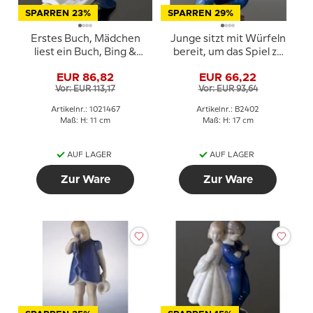
SPARREN 23%
SPARREN 29%
Erstes Buch, Mädchen
Junge sitzt mit Würfeln
liest ein Buch, Bing &
bereit, um das Spiel zu
Gröndahl Figürchen Nr.
spielen, Bing & Gröndahl
EUR 86,82
EUR 66,22
2247 oder 467
Figur Nr. 2402
Vor: EUR 113,17
Vor: EUR 93,64
Artikelnr.: 1021467
Artikelnr.: B2402
Maß: H: 11 cm
Maß: H: 17 cm
AUF LAGER
AUF LAGER
Zur Ware
Zur Ware