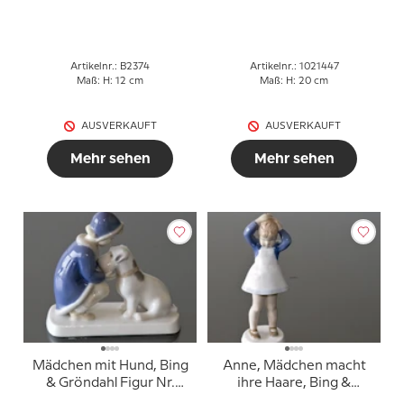
von Mädchen, Bing &
Gröndahl Figur Nr. 2162
oder 447
Artikelnr.: B2374
Artikelnr.: 1021447
Maß: H: 12 cm
Maß: H: 20 cm
AUSVERKAUFT
AUSVERKAUFT
Mehr sehen
Mehr sehen
Mädchen mit Hund, Bing
Anne, Mädchen macht
& Gröndahl Figur Nr.
ihre Haare, Bing &
2163
Gröndahl Figur Nr. 2381