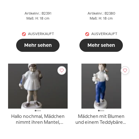
Gröndahl Figur Nr. 2380
Artikelnr.: B2391
Artikelnr.: B2380
Maß: H: 18 cm
Maß: H: 18 cm
AUSVERKAUFT
AUSVERKAUFT
Mehr sehen
Mehr sehen
Hallo nochmal, Mädchen
Mädchen mit Blumen
nimmt ihren Mantel,
und einem Teddybären,
Bing & Gröndahl Figur
Bing & Gröndahl Figur
Nr. 2387
Nr. 2398