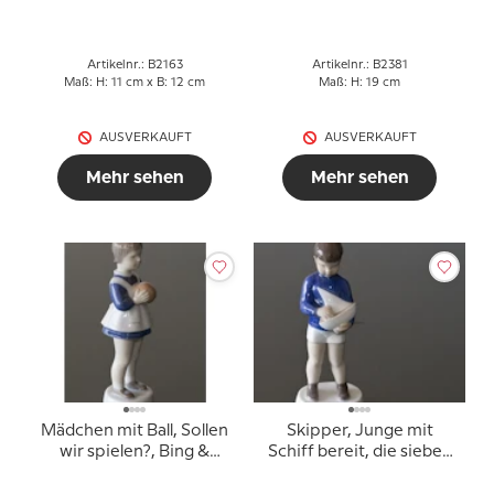
Artikelnr.: B2163
Artikelnr.: B2381
Maß: H: 11 cm x B: 12 cm
Maß: H: 19 cm
AUSVERKAUFT
AUSVERKAUFT
Mehr sehen
Mehr sehen
Mädchen mit Ball, Sollen
Skipper, Junge mit
wir spielen?, Bing &
Schiff bereit, die sieben
Gröndahl Figur Nr. 2391
Meere zu segeln, Bing &