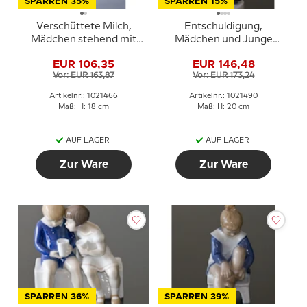
SPARREN 35%
SPARREN 15%
Verschüttete Milch,
Entschuldigung,
Mädchen stehend mit
Mädchen und Junge
verschütteter Milch,
schüchtern erstes
EUR 106,35
EUR 146,48
Bing & Gröndahl Figur
Treffen, Bing & Gröndahl
Vor: EUR 163,87
Vor: EUR 173,24
Nr. 2246 oder 466
Figur Nr. 2372 oder 490
Artikelnr.: 1021466
Artikelnr.: 1021490
Maß: H: 18 cm
Maß: H: 20 cm
AUF LAGER
AUF LAGER
Zur Ware
Zur Ware
SPARREN 36%
SPARREN 39%