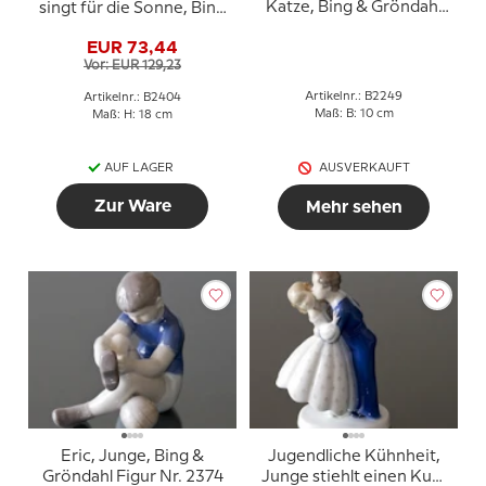
Katze, Bing & Gröndahl
singt für die Sonne, Bing
Figur Nr. 2249
& Gröndahl Figur Nr.
EUR 73,44
2404
Vor: EUR 129,23
Artikelnr.: B2249
Artikelnr.: B2404
Maß: B: 10 cm
Maß: H: 18 cm
AUF LAGER
AUSVERKAUFT
Zur Ware
Mehr sehen
Eric, Junge, Bing &
Jugendliche Kühnheit,
Gröndahl Figur Nr. 2374
Junge stiehlt einen Kuss