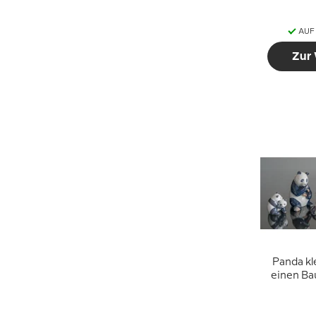
AUF
Zur
Panda kl
einen Ba
Copenhage
6