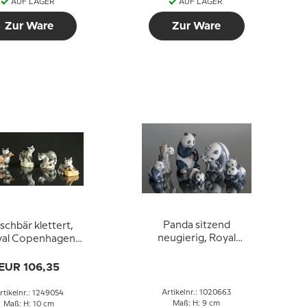
AUF LAGER
AUF LAGER
Zur Ware
Zur Ware
Panda sitzend
chbär klettert,
neugierig, Royal
yal Copenhagen
Copenhagen Figur Nr.
Figur Nr. 054
663
EUR 106,35
Artikelnr.: 1020663
rtikelnr.: 1249054
Maß: H: 9 cm
Maß: H: 10 cm