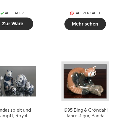
AUF LAGER
AUSVERKAUFT
Zur Ware
Mehr sehen
ndas spielt und
1995 Bing & Gröndahl
kämpft, Royal
Jahresfigur, Panda
nhagen Figur Nr.
667