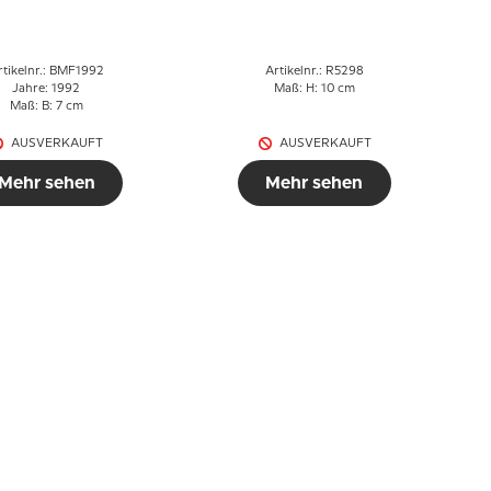
Gröndahl
Bärenfigur Nr. 5298
uttertagsfigur
rtikelnr.: BMF1992
Artikelnr.: R5298
Jahre: 1992
Maß: H: 10 cm
Maß: B: 7 cm
AUSVERKAUFT
AUSVERKAUFT
Mehr sehen
Mehr sehen