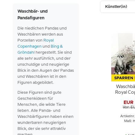
Künstler(in)
Waschbär- und
Pandafiguren
Die niedlichen Pandas und
Waschbären werden aus
Porzellan von
Royal
Copenhagen
und
Bing &
Gröndahl
hergestellt. Sie sind
alle sehr ausführlich, und der
unschuldige und neugierige
Blick in den Augen der Pandas
und Waschbären ist in den
SPARREN 
Figuren abgebildet.
Waschbär
Royal C
Diese Figuren sind gute
Figur 
Geschenkideen für
EUR 
Menschen, die wilde Tiere
Vor: E
lieben. Alle Panda- und
Waschbärfiguren haben einen
Artikelnr
Maß: H
wunderbaren neugierigen
Blick, der sie sehr attraktiv
machen.