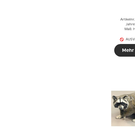
Panda m
Ju
Artikelnr
Jahre
Maß: H
AUSV
Mehr