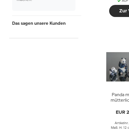
AUF
Zur
Das sagen unsere Kunden
Panda m
mütterli
Royal C
Figur 
EUR 
Artikelnr
Maß: H: 12 