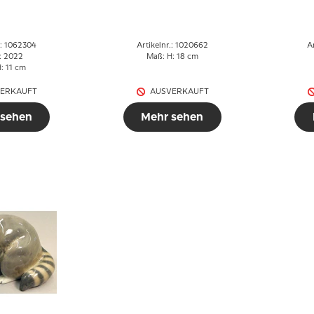
it ihrem
Royal Copenhagen
ngen
Figur Nr. 662
M
.: 1062304
Artikelnr.: 1020662
A
: 2022
Maß: H: 18 cm
: 11 cm
ERKAUFT
AUSVERKAUFT
 sehen
Mehr sehen