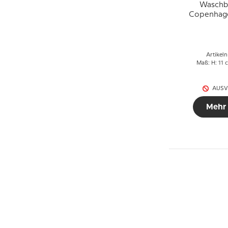
Waschbä
Copenhage
5
Artikeln
Maß: H: 11 
AUSV
Mehr