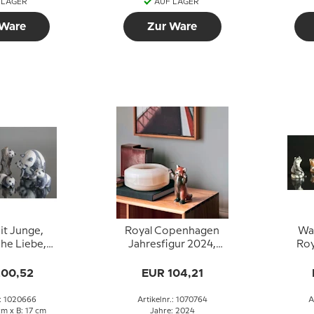
 LAGER
AUF LAGER
 Ware
Zur Ware
it Junge,
Royal Copenhagen
Was
che Liebe,
Jahresfigur 2024,
Ro
openhagen
Roter Panda
Nr. 666
200,52
EUR 104,21
.: 1020666
Artikelnr.: 1070764
A
cm x B: 17 cm
Jahre: 2024