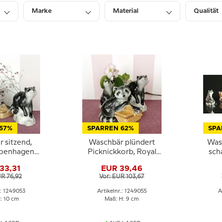
Marke
Material
Qualität
57%
SPARREN 62%
SPA
 sitzend,
Waschbär plündert
Was
openhagen
Picknickkorb, Royal
sch
Nr. 053
Copenhagen Figur Nr.
Cope
33,31
EUR 39,46
055
UR 76,92
Vor: EUR 103,67
.: 1249053
Artikelnr.: 1249055
A
: 10 cm
Maß: H: 9 cm