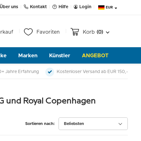
Über uns
Kontakt
Hilfe
Login
EUR
rkauf
Favoriten
Korb
(0)
cke
Marken
Künstler
ANGEBOT
0+ Jahre Erfahrung
Kostenloser Versand ab EUR 150,-
G und Royal Copenhagen
Sortieren nach:
Beliebsten