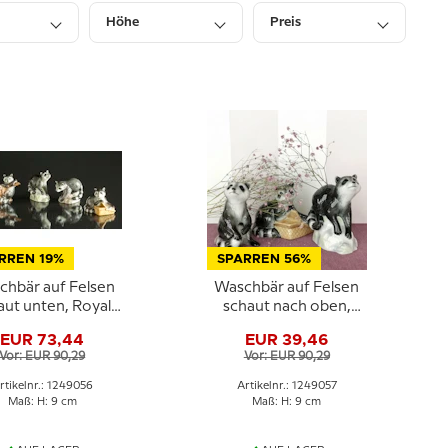
Höhe
Preis
RREN 19%
SPARREN 56%
chbär auf Felsen
Waschbär auf Felsen
aut unten, Royal
schaut nach oben,
nhagen Figur Nr.
Royal Copenhagen
EUR 73,44
EUR 39,46
056
Figur Nr. 057
Vor: EUR 90,29
Vor: EUR 90,29
rtikelnr.: 1249056
Artikelnr.: 1249057
Maß: H: 9 cm
Maß: H: 9 cm