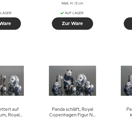
Maß: H: 13 cm
 LAGER
AUF LAGER
 Ware
Zur Ware
ettert auf
Panda schläft, Royal
Pa
um, Royal
Copenhagen Figur Nr.
n Figur Nr.
665
Cope
64