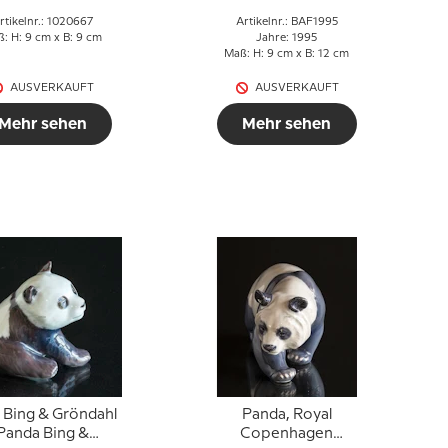
rtikelnr.: 1020667
Artikelnr.: BAF1995
: H: 9 cm x B: 9 cm
Jahre: 1995
Maß: H: 9 cm x B: 12 cm
AUSVERKAUFT
AUSVERKAUFT
Mehr sehen
Mehr sehen
 Bing & Gröndahl
Panda, Royal
Panda Bing &
Copenhagen