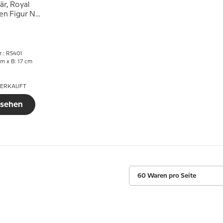
r, Royal
n Figur Nr.
401
r.: R5401
cm x B: 17 cm
ERKAUFT
 sehen
60 Waren pro Seite