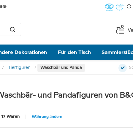
ität
Ve
ndere Dekorationen
Für den Tisch
Sammlerstü
Tierfiguren
Waschbär und Panda
5
Waschbär- und Pandafiguren von B&
17 Waren
Währung ändern