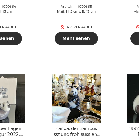
.: 1020664
Artikelnr.: 1020665
A
: 13 cm
Maß: H: 5 cm x B: 12 cm
Maß
ERKAUFT
AUSVERKAUFT
 sehen
Mehr sehen
openhagen
Panda, der Bambus
1992
gur 2022,
isst und froh aussieht,