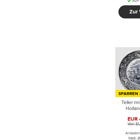
AUF
Zur
SPARREN 
Teller mi
Hollan
EUR 
Vor: E
Artikeln
Maß: Ø