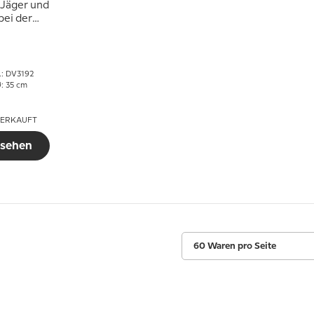
t Jäger und
bei der
enjagd,
che Delfts
ller
r.: DV3192
: 35 cm
ERKAUFT
 sehen
60 Waren pro Seite