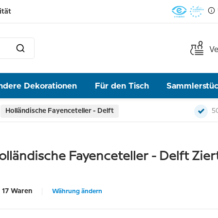
ität
Ve
ndere Dekorationen
Für den Tisch
Sammlerstü
Holländische Fayenceteller - Delft
5
olländische Fayenceteller - Delft Zier
17 Waren
Währung ändern