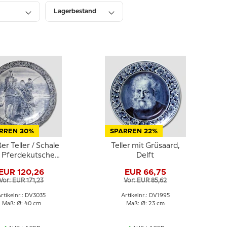
Lagerbestand
RREN 30%
SPARREN 22%
er Teller / Schale
Teller mit Grüsaard,
 Pferdekutsche
Delft
u auf Weiß, Delft
EUR 120,26
EUR 66,75
Vor: EUR 171,23
Vor: EUR 85,62
rtikelnr.: DV3035
Artikelnr.: DV1995
Maß: Ø: 40 cm
Maß: Ø: 23 cm