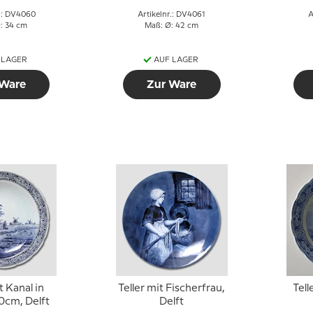
r.: DV4060
Artikelnr.: DV4061
A
: 34 cm
Maß: Ø: 42 cm
 LAGER
AUF LAGER
 Ware
Zur Ware
t Kanal in
Teller mit Fischerfrau,
Tell
0cm, Delft
Delft