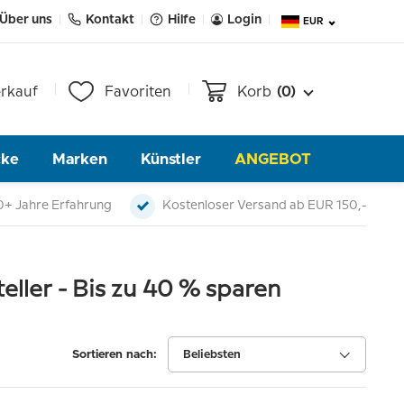
Über uns
Kontakt
Hilfe
Login
EUR
rkauf
Favoriten
Korb
(0)
cke
Marken
Künstler
ANGEBOT
0+ Jahre Erfahrung
Kostenloser Versand ab EUR 150,-
teller - Bis zu 40 % sparen
Sortieren nach:
Beliebsten