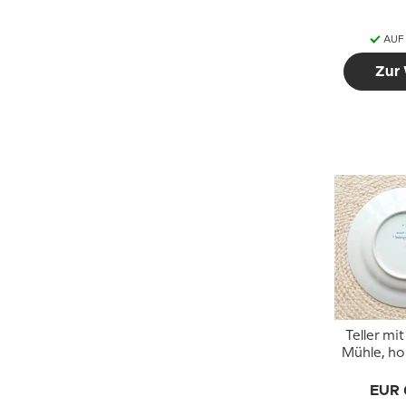
AUF
Zur
Teller mi
Mühle, ho
Delft
EUR 