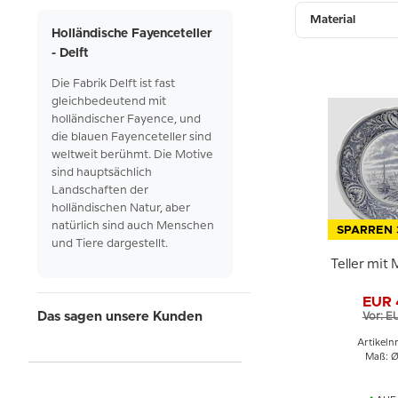
Material
Holländische Fayenceteller
- Delft
Die Fabrik
Delft
ist
fast
gleichbedeutend
mit
holländischer
Fayence, und
die
blauen
Fayenceteller
sind
weltweit
berühmt. Die
Motive
sind
hauptsächlich
Landschaften
der
holländischen
Natur, aber
natürlich
sind
auch
Menschen
SPARREN 
und Tiere
dargestellt.
Teller mit 
EUR 
Das sagen unsere Kunden
Vor: E
Artikeln
Maß: Ø