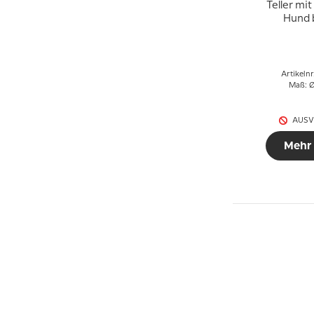
Teller mi
Hund 
Fasan
Holländis
Te
Artikeln
Maß: Ø
AUSV
Mehr