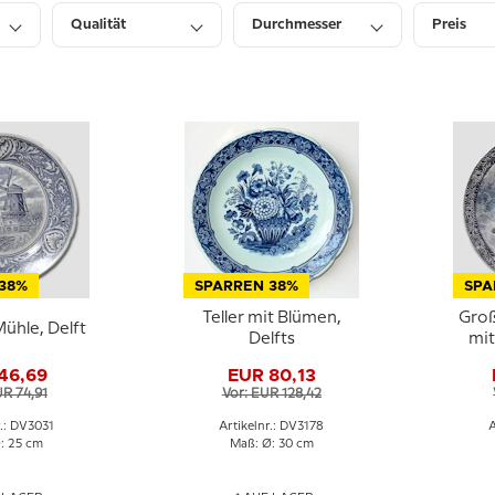
Qualität
Durchmesser
Preis
38%
SPARREN 38%
SPA
Teller mit Blümen,
Groß
Mühle, Delft
Delfts
mit
Bla
46,69
EUR 80,13
UR 74,91
Vor: EUR 128,42
r.: DV3031
Artikelnr.: DV3178
A
: 25 cm
Maß: Ø: 30 cm