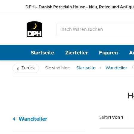
DPH – Danish Porcelain House - Neu, Retro und Antiqu
Startseite
Zierteller
Figuren
A
Zurück
Sie sind hier:
Startseite
Wandteller
H
Seite
1 von 1
Wandteller