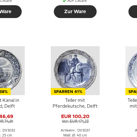
 LAGER
AUF LAGER
 Ware
Zur Ware
38%
SPARREN 41%
SPA
t Kanal in
Teller mit
Tell
d, Delft
Pferdekutsche, Delft
mit
46,69
EUR 100,20
UR 74,91
Vor: EUR 171,23
r.: DV3032
Artikelnr.: DV3037
A
: 25 cm
Maß: Ø: 40 cm