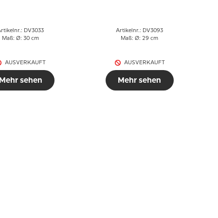
303.28, Delft
rtikelnr.: DV3033
Artikelnr.: DV3093
Maß: Ø: 30 cm
Maß: Ø: 29 cm
AUSVERKAUFT
AUSVERKAUFT
Mehr sehen
Mehr sehen