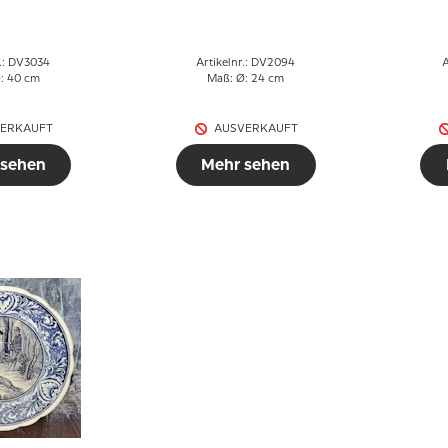
r.: DV3034
Artikelnr.: DV2094
A
: 40 cm
Maß: Ø: 24 cm
ERKAUFT
AUSVERKAUFT
 sehen
Mehr sehen