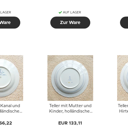
 LAGER
AUF LAGER
 Ware
Zur Ware
t Kanal und
Teller mit Mutter und
Telle
lländischer
Kinder, holländischer
Hirt
-Teller
Delft-Teller
66,22
EUR 133,11