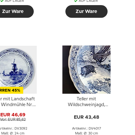
AUF LAGER
AUF LAGER
Zur Ware
Zur Ware
RREN 45%
er mit Landschaft
Teller mit
 Windmühle Nr.
Wildschweinjagd,
2036, Delft
Holländischer Delfts
EUR 46,69
Teller
EUR 43,48
Vor: EUR 85,62
rtikelnr.: DV3092
Artikelnr.: DV4017
Maß: Ø: 24 cm
Maß: Ø: 30 cm