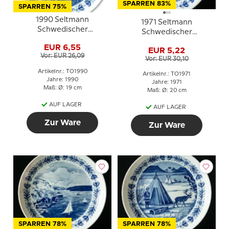
SPARREN 83%
SPARREN 75%
1990 Seltmann
1971 Seltmann
Schwedischer
Schwedischer
Landschaftsteller
Landschaftsteller
EUR 6,55
Norrbotten
EUR 5,22
Dalarna
Vor: EUR 26,09
Vor: EUR 30,10
Artikelnr.: TO1990
Artikelnr.: TO1971
Jahre: 1990
Jahre: 1971
Maß: Ø: 19 cm
Maß: Ø: 20 cm
AUF LAGER
AUF LAGER
Zur Ware
Zur Ware
SPARREN 78%
SPARREN 78%