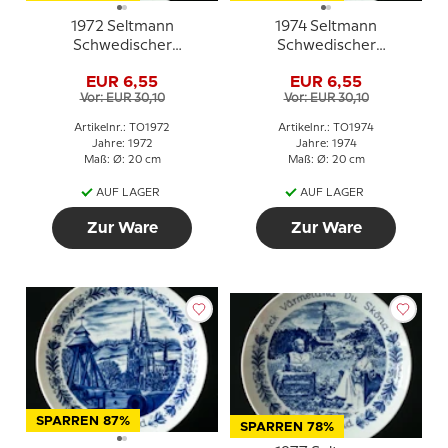
1972 Seltmann
1974 Seltmann
Schwedischer
Schwedischer
Landschaftsteller
Landschaftsteller
EUR 6,55
EUR 6,55
Bohuslän
Lappland / Sampi
Vor: EUR 30,10
Vor: EUR 30,10
Artikelnr.: TO1972
Artikelnr.: TO1974
Jahre: 1972
Jahre: 1974
Maß: Ø: 20 cm
Maß: Ø: 20 cm
AUF LAGER
AUF LAGER
Zur Ware
Zur Ware
SPARREN 87%
SPARREN 78%