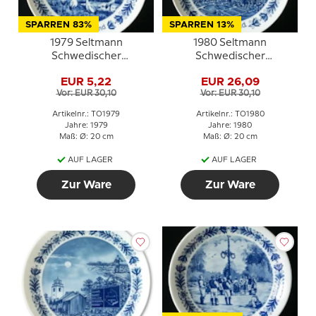
SPARREN 83%
SPARREN 13%
1979 Seltmann
1980 Seltmann
Schwedischer
Schwedischer
Landschaftsteller
Landschaftsteller
EUR 5,22
EUR 26,09
Västergötland
Jämtland
Vor: EUR 30,10
Vor: EUR 30,10
Artikelnr.: TO1979
Artikelnr.: TO1980
Jahre: 1979
Jahre: 1980
Maß: Ø: 20 cm
Maß: Ø: 20 cm
AUF LAGER
AUF LAGER
Zur Ware
Zur Ware