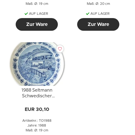
Maß: Ø: 19 cm
Maß: Ø: 20 cm
AUF LAGER
AUF LAGER
Zur Ware
Zur Ware
1988 Seltmann
Schwedischer
Landschaftsteller
Dalsland
EUR 30,10
Artikelnr.: TO1988
Jahre: 1988
Maß: Ø: 19 cm