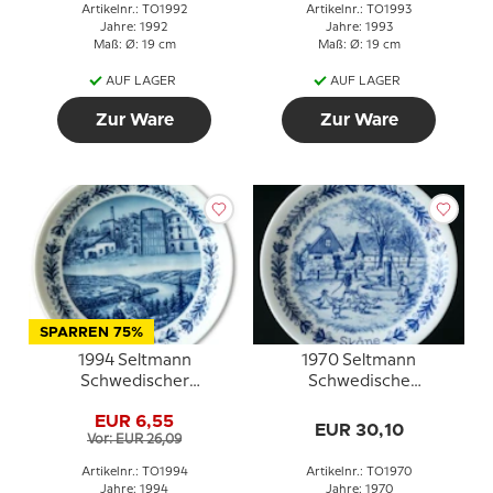
Artikelnr.: TO1992
Artikelnr.: TO1993
Jahre: 1992
Jahre: 1993
Maß: Ø: 19 cm
Maß: Ø: 19 cm
AUF LAGER
AUF LAGER
Zur Ware
Zur Ware
SPARREN 75%
1994 Seltmann
1970 Seltmann
Schwedischer
Schwedische
Landschaftsteller,
Landschaftsteller Skåne
EUR 6,55
Medelpad
(Schonen)
EUR 30,10
Vor: EUR 26,09
Artikelnr.: TO1994
Artikelnr.: TO1970
Jahre: 1994
Jahre: 1970