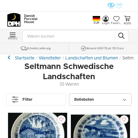
Danish
Porcelain
House
EUR
Korb
Login
Favoriten
MENÜ
Schnelle Lieferung
Versand GRATIS ab 150 Euro
Startseite
Wandteller
Landschaften und Blumen
Seltma
Seltmann Schwedische
Landschaften
25 Waren
Filter
Beliebsten