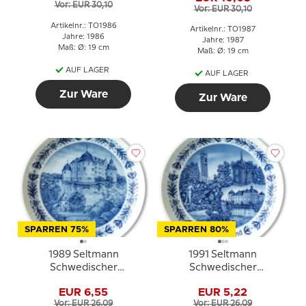
Vor: EUR 30,10
Vor: EUR 30,10
Artikelnr.: TO1986
Artikelnr.: TO1987
Jahre: 1986
Jahre: 1987
Maß: Ø: 19 cm
Maß: Ø: 19 cm
AUF LAGER
AUF LAGER
Zur Ware
Zur Ware
SPARREN 75%
SPARREN 80%
1989 Seltmann
1991 Seltmann
Schwedischer
Schwedischer
Landschaftsteller, Närke
Landschaftsteller,
EUR 6,55
EUR 5,22
Västmanland
Vor: EUR 26,09
Vor: EUR 26,09