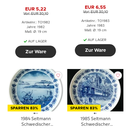
Landschaftsteller,
Landschaftsteller,
EUR 6,55
Hälsingland
EUR 5,22
Södermanland
Vor: EUR 30,10
Vor: EUR 30,10
Artikelnr.: TO1983
Artikelnr.: TO1982
Jahre: 1983
Jahre: 1982
Maß: Ø: 19 cm
Maß: Ø: 19 cm
AUF LAGER
AUF LAGER
Zur Ware
Zur Ware
SPARREN 83%
SPARREN 83%
1984 Seltmann
1985 Seltmann
Schwedischer
Schwedischer
Landshaftteller, Halland
Landschaftsteller