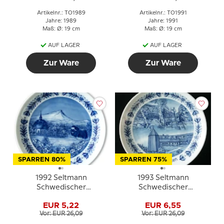
Artikelnr.: TO1989
Artikelnr.: TO1991
Jahre: 1989
Jahre: 1991
Maß: Ø: 19 cm
Maß: Ø: 19 cm
AUF LAGER
AUF LAGER
Zur Ware
Zur Ware
SPARREN 80%
SPARREN 75%
1992 Seltmann
1993 Seltmann
Schwedischer
Schwedischer
Landschaftsteller,
Landschaftsteller,
EUR 5,22
EUR 6,55
Härjedalen
Västerbotten
Vor: EUR 26,09
Vor: EUR 26,09