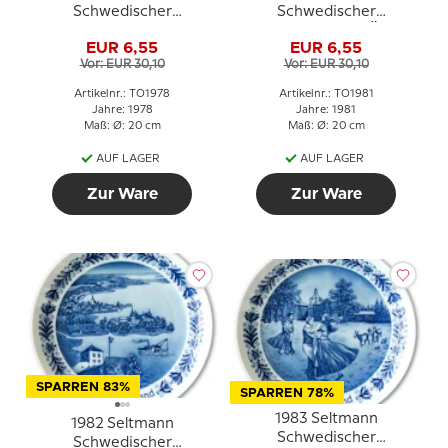
Schwedischer
Schwedischer
Landschaftsteller
Landschaftsteller Öland
EUR 6,55
EUR 6,55
Blekinge
Vor: EUR 30,10
Vor: EUR 30,10
Artikelnr.: TO1978
Artikelnr.: TO1981
Jahre: 1978
Jahre: 1981
Maß: Ø: 20 cm
Maß: Ø: 20 cm
AUF LAGER
AUF LAGER
Zur Ware
Zur Ware
SPARREN 83%
SPARREN 78%
1983 Seltmann
1982 Seltmann
Schwedischer
Schwedischer