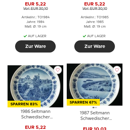
EUR 5,22
EUR 5,22
Gästrikland
Vor: EUR 30,10
Vor: EUR 30,10
Artikelnr.: TO1984
Artikelnr.: TO1985
Jahre: 1984
Jahre: 1985
Maß: Ø: 19 cm
Maß: Ø: 19 cm
AUF LAGER
AUF LAGER
Zur Ware
Zur Ware
SPARREN 67%
SPARREN 83%
1986 Seltmann
1987 Seltmann
Schwedischer
Schwedischer
Landschaftsteller
Landschaftsteller
EUR 5,22
Gotland
EUR 10,03
Ångermanland