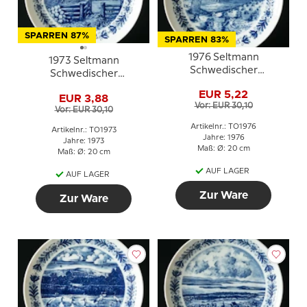
SPARREN 87%
SPARREN 83%
1976 Seltmann
1973 Seltmann
Schwedischer
Schwedischer
Landschaftsteller
Landschaftsteller
EUR 5,22
Östergötland
EUR 3,88
Småland
Vor: EUR 30,10
Vor: EUR 30,10
Artikelnr.: TO1976
Artikelnr.: TO1973
Jahre: 1976
Jahre: 1973
Maß: Ø: 20 cm
Maß: Ø: 20 cm
AUF LAGER
AUF LAGER
Zur Ware
Zur Ware