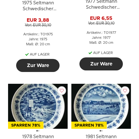
1977 Seltmann
1975 Seltmann
Schwedischer
Schwedischer
Landschaftsteller
Landschaftsteller
EUR 6,55
Värmland
EUR 3,88
Uppland
Vor: EUR 30,10
Vor: EUR 30,10
Artikelnr.: TO1977
Artikelnr.: TO1975
Jahre: 1977
Jahre: 1975
Maß: Ø: 20 cm
Maß: Ø: 20 cm
AUF LAGER
AUF LAGER
Zur Ware
Zur Ware
SPARREN 78%
SPARREN 78%
1978 Seltmann
1981 Seltmann