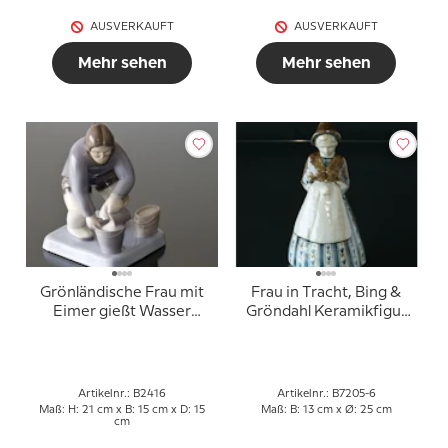
AUSVERKAUFT
AUSVERKAUFT
Mehr sehen
Mehr sehen
Grönländische Frau mit
Frau in Tracht, Bing &
Eimer gießt Wasser
Gröndahl Keramikfigur
herein, Bing & Gröndahl
Nr. 7205
Figur Nr. 2416
Artikelnr.: B2416
Artikelnr.: B7205-6
Maß: H: 21 cm x B: 15 cm x D: 15
Maß: B: 13 cm x Ø: 25 cm
cm