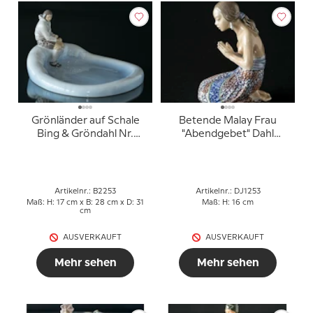
Grönländer auf Schale
Betende Malay Frau
Bing & Gröndahl Nr.
"Abendgebet" Dahl
2253
Jensen Nr. 1253
Artikelnr.: B2253
Artikelnr.: DJ1253
Maß: H: 17 cm x B: 28 cm x D: 31
Maß: H: 16 cm
cm
AUSVERKAUFT
AUSVERKAUFT
Mehr sehen
Mehr sehen