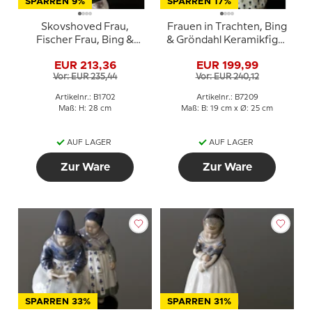
SPARREN 9%
SPARREN 17%
Skovshoved Frau,
Frauen in Trachten, Bing
Fischer Frau, Bing &
& Gröndahl Keramikfigur
Gröndahl Figur Nr. 1702
Nr. 7209
EUR 213,36
EUR 199,99
Vor: EUR 235,44
Vor: EUR 240,12
Artikelnr.: B1702
Artikelnr.: B7209
Maß: H: 28 cm
Maß: B: 19 cm x Ø: 25 cm
AUF LAGER
AUF LAGER
Zur Ware
Zur Ware
SPARREN 33%
SPARREN 31%