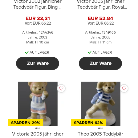
Victor 2002 jährlicher
Victor 2005 jährlicher
Teddybär Figur, Bing &
Teddybär Figur, Royal
Gröndahl
Copenhagen
EUR 33,31
EUR 52,84
Vor: EUR 66,22
Vor: EUR 66,22
Artikelnr.: 1244346
Artikelnr.: 1249166
Jahre: 2002
Jahre: 2005
Maß: H: 10 cm
Maß: H: 11 cm
AUF LAGER
AUF LAGER
Zur Ware
Zur Ware
SPARREN 29%
SPARREN 62%
Victoria 2005 jährlicher
Theo 2005 Teddybär