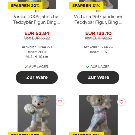
SPARREN 20%
SPARREN 31%
Victor 2004 jährlicher
Victoria 1997 jährlicher
Teddybär Figur, Bing &
Teddybär Figur, Bing &
Gröndahl
Gröndahl
EUR 52,84
EUR 133,10
Vor: EUR 66,22
Vor: EUR 192,63
Artikelnr.: 1244350
Artikelnr.: 1244337
Jahre: 2004
Jahre: 1997
Maß: H: 10 cm
AUF LAGER
AUF LAGER
Zur Ware
Zur Ware