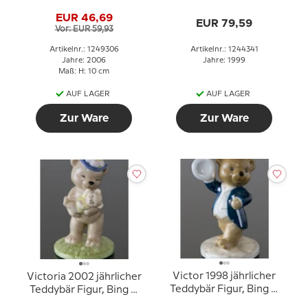
Copenhagen
Gröndahl
EUR 46,69
EUR 79,59
Vor: EUR 59,93
Artikelnr.: 1249306
Artikelnr.: 1244341
Jahre: 2006
Jahre: 1999
Maß: H: 10 cm
AUF LAGER
AUF LAGER
Zur Ware
Zur Ware
Victor 1998 jährlicher
Victoria 2002 jährlicher
Teddybär Figur, Bing &
Teddybär Figur, Bing &
Gröndahl
Gröndahl