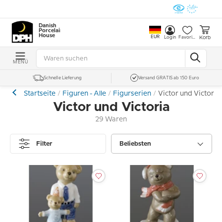
Danish
Porcelain
House
EUR
Korb
Login
Favoriten
MENÜ
Schnelle Lieferung
Versand GRATIS ab 150 Euro
Startseite
Figuren - Alle
Figurserien
Victor und Victoria
Victor und Victoria
29 Waren
Filter
Beliebsten