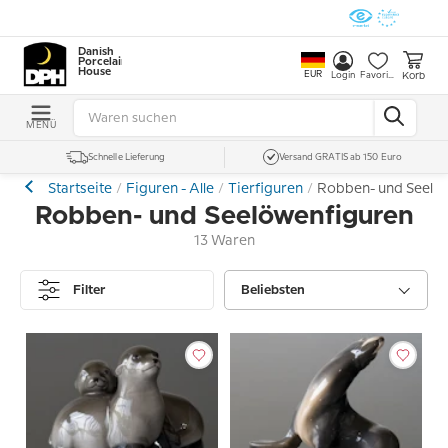
Danish
Porcelain
House
EUR
Korb
Login
Favoriten
MENÜ
Schnelle Lieferung
Versand GRATIS ab 150 Euro
Startseite
Figuren - Alle
Tierfiguren
Robben- und Seelö
Robben- und Seelöwenfiguren
13 Waren
Filter
Beliebsten