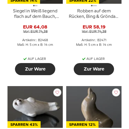
SPARREN 14%
SPARREN 22%
Siegel in Weiß liegend
Robben auf dem
flach auf dem Bauch,
Rücken, Bing & Gröndahl
Bing & Gröndahl Figur
Figur Nr. 542 oder 2471
EUR 64,08
EUR 58,19
Nr. 541 oder 2468
Vor: EUR 74,38
Vor: EUR 74,38
Artikelnr.: B2468
Artikelnr.: B2471
Maß: H: 5 cm x B: 14 cm
Maß: H: 5 cm x B: 14 cm
AUF LAGER
AUF LAGER
Zur Ware
Zur Ware
SPARREN 43%
SPARREN 12%