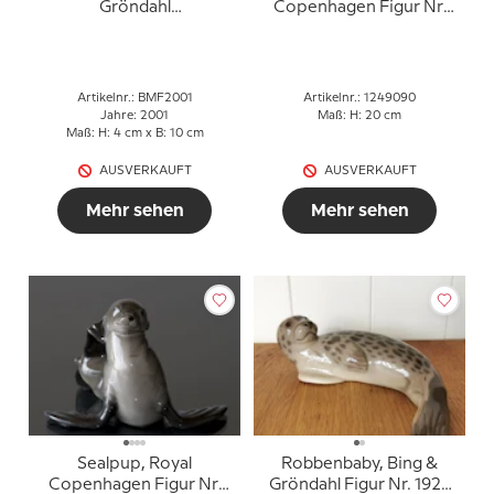
Gröndahl
Copenhagen Figur Nr.
Muttertagsfigur
090
Artikelnr.: BMF2001
Artikelnr.: 1249090
Jahre: 2001
Maß: H: 20 cm
Maß: H: 4 cm x B: 10 cm
AUSVERKAUFT
AUSVERKAUFT
Mehr sehen
Mehr sehen
Sealpup, Royal
Robbenbaby, Bing &
Copenhagen Figur Nr.
Gröndahl Figur Nr. 1927