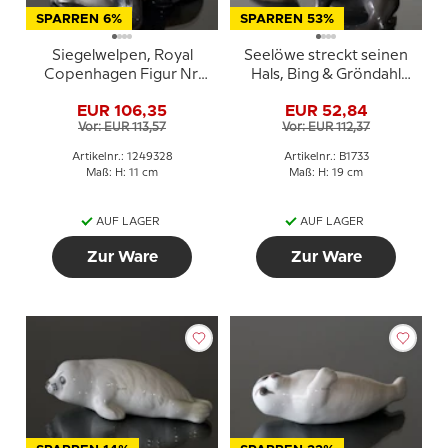
SPARREN 6%
SPARREN 53%
Siegelwelpen, Royal
Seelöwe streckt seinen
Copenhagen Figur Nr.
Hals, Bing & Gröndahl
328
Figur Nr. 1733
EUR 106,35
EUR 52,84
Vor: EUR 113,57
Vor: EUR 112,37
Artikelnr.: 1249328
Artikelnr.: B1733
Maß: H: 11 cm
Maß: H: 19 cm
AUF LAGER
AUF LAGER
Zur Ware
Zur Ware