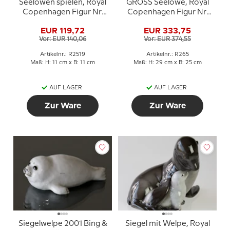
Seelöwen spielen, Royal
GROSS Seelöwe, Royal
Copenhagen Figur Nr.
Copenhagen Figur Nr.
2519
265
EUR 119,72
EUR 333,75
Vor: EUR 140,06
Vor: EUR 374,55
Artikelnr.: R2519
Artikelnr.: R265
Maß: H: 11 cm x B: 11 cm
Maß: H: 29 cm x B: 25 cm
AUF LAGER
AUF LAGER
Zur Ware
Zur Ware
Siegelwelpe 2001 Bing &
Siegel mit Welpe, Royal