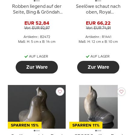
Robben liegend auf der
Seelöwe schaut nach
Seite, Bing & Gröndahl
oben, Royal
Figur Nr. 543 oder 2472
Copenhagen Figur Nr.
EUR 52,84
EUR 66,22
1441
Vor: EUR 92,97
Vor: EUR 74,91
Artikelnr.: B2472
Artikelnr.: R1441
Maß: H: 5 cm x B: 14 cm
Maß: H: 12 cm x B: 10 cm
AUF LAGER
AUF LAGER
Zur Ware
Zur Ware
SPARREN 15%
SPARREN 11%