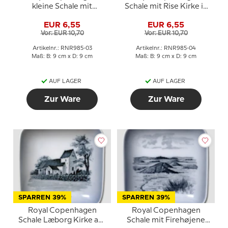
kleine Schale mit
Schale mit Rise Kirke in
Povelsbro-Motiv aus
blauweißem Porzellan
EUR 6,55
EUR 6,55
Porzellan
Vor: EUR 10,70
Vor: EUR 10,70
Artikelnr.: RNR985-03
Artikelnr.: RNR985-04
Maß: B: 9 cm x D: 9 cm
Maß: B: 9 cm x D: 9 cm
AUF LAGER
AUF LAGER
Zur Ware
Zur Ware
SPARREN 39%
SPARREN 39%
Royal Copenhagen
Royal Copenhagen
Schale Læborg Kirke aus
Schale mit Firehøjene