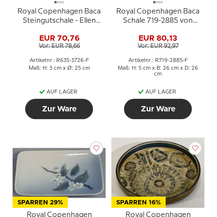
Royal Copenhagen Baca
Royal Copenhagen Baca
Steingutschale - Ellen
Schale 719-2885 von
Malmer
Niels Thorsson
EUR 70,76
EUR 80,13
Vor: EUR 78,66
Vor: EUR 92,97
Artikelnr.: R635-3726-F
Artikelnr.: R719-2885-F
Maß: H: 3 cm x Ø: 25 cm
Maß: H: 5 cm x B: 26 cm x D: 26
cm
AUF LAGER
AUF LAGER
Zur Ware
Zur Ware
SPARREN 29%
SPARREN 16%
Royal Copenhagen
Royal Copenhagen