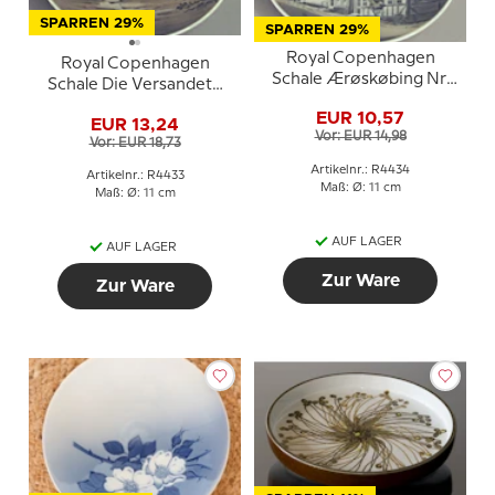
SPARREN 29%
SPARREN 29%
Royal Copenhagen
Royal Copenhagen
Schale Ærøskøbing Nr.
Schale Die Versandete
4434
Kirche Skagen Nr. 4433
EUR 10,57
EUR 13,24
Vor: EUR 14,98
Vor: EUR 18,73
Artikelnr.: R4434
Artikelnr.: R4433
Maß: Ø: 11 cm
Maß: Ø: 11 cm
AUF LAGER
AUF LAGER
Zur Ware
Zur Ware