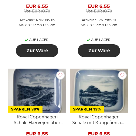
Porzellan
aus Porzellan
EUR 6,55
EUR 6,55
Vor: EUR 10,70
Vor: EUR 10,70
Artikelnr.: RNR985-05
Artikelnr.: RNR985-11
Maß: B: 9 cm x D: 9 cm
Maß: B: 9 cm x D: 9 cm
AUF LAGER
AUF LAGER
Zur Ware
Zur Ware
SPARREN 39%
SPARREN 13%
Royal Copenhagen
Royal Copenhagen
Schale Hærvejen über
Schale mit Kongeåen aus
Graahede
Porzellan
EUR 6,55
EUR 6,55
Porzellanschale