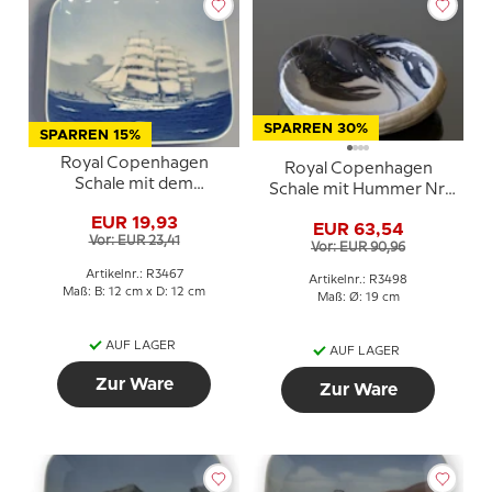
SPARREN 30%
SPARREN 15%
Royal Copenhagen
Royal Copenhagen
Schale mit dem
Schale mit Hummer Nr.
Schulschiff Danmark aus
315 / 1022315
EUR 19,93
Porzellan
EUR 63,54
Vor: EUR 23,41
Vor: EUR 90,96
Artikelnr.: R3467
Artikelnr.: R3498
Maß: B: 12 cm x D: 12 cm
Maß: Ø: 19 cm
AUF LAGER
AUF LAGER
Zur Ware
Zur Ware