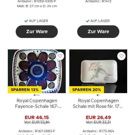
Artikelnr.: R1050-5305-F
Artikelnr.: R1412
Maß: B: 27 cm x D: 24 cm
AUF LAGER
AUF LAGER
Zur Ware
Zur Ware
SPARREN 13%
SPARREN 20%
Royal Copenhagen
Royal Copenhagen
Fayence-Schale 167-
Schale mit Rose Nr. 173-
2883 Elisabeth Selchau
964 8 x 13 cm
EUR 46,15
EUR 26,49
Vor: EUR 52,84
Vor: EUR 33,31
Artikelnr.: R167-2883-F
Artikelnr.: R173-964