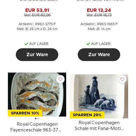
Fayence von Ellen
Weiss
EUR 53,91
EUR 13,24
Malmer
Vor: EUR 60,06
Vor: EUR 18,73
Artikelnr.: R962-3775-F
Artikelnr.: R963-1665-F
Maß: B: 26 cm x D: 26 cm
Maß: Ø: 14 cm
AUF LAGER
AUF LAGER
Zur Ware
Zur Ware
SPARREN 10%
SPARREN 29%
Royal Copenhagen
Royal Copenhagen
Schale mit Fanø-Motiv
Fayenceschale 963-3775
aus Porzellan