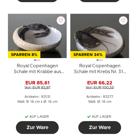
SPARREN 8%
SPARREN 34%
Royal Copenhagen
Royal Copenhagen
Schale mit Krabbe aus
Schale mit Krebs Nr. 314
Porzellan
Erik Nielsen
EUR 85,61
EUR 66,22
Vor: EUR 92,97
Vor: EUR 100,33
Artikelnr.: R3131
Artikelnr.: R3277
Maß: B: 16 cm x Ø: 16 cm
Maß: Ø: 16 cm
AUF LAGER
AUF LAGER
Zur Ware
Zur Ware