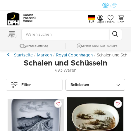
Danish
Porcelain
House
EUR
Korb
Login
Favoriten
MENÜ
Schnelle Lieferung
Versand GRATIS ab 150 Euro
Startseite
Marken
Royal Copenhagen
Schalen und Schü
Schalen und Schüsseln
493 Waren
Filter
Beliebsten