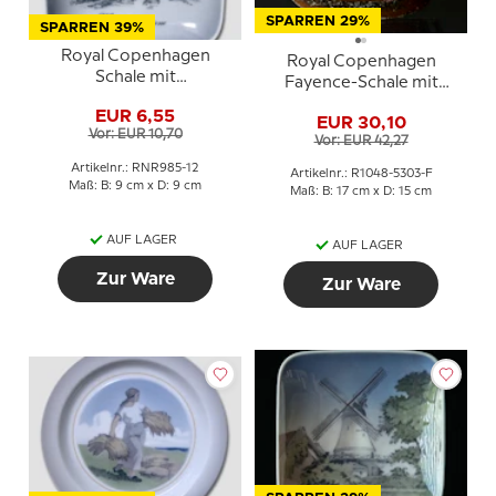
SPARREN 29%
SPARREN 39%
Royal Copenhagen
Royal Copenhagen
Schale mit
Fayence-Schale mit
Hundshovedhøjene aus
Eiderenten, Niels
EUR 6,55
Porzellan
EUR 30,10
Thorsson
Vor: EUR 10,70
Vor: EUR 42,27
Artikelnr.: RNR985-12
Artikelnr.: R1048-5303-F
Maß: B: 9 cm x D: 9 cm
Maß: B: 17 cm x D: 15 cm
AUF LAGER
AUF LAGER
Zur Ware
Zur Ware