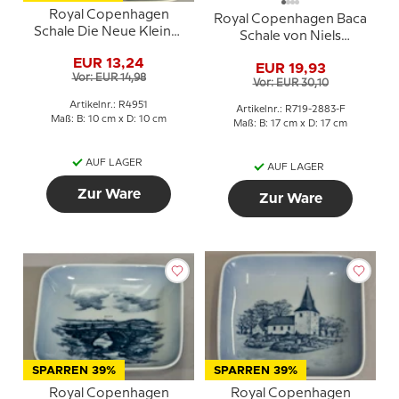
Royal Copenhagen
Royal Copenhagen Baca
Schale Die Neue Kleine-
Schale von Niels
Belt-Brücke Nr. 4951
Thorsson 719-2883
EUR 13,24
EUR 19,93
Vor: EUR 14,98
Vor: EUR 30,10
Artikelnr.: R4951
Artikelnr.: R719-2883-F
Maß: B: 10 cm x D: 10 cm
Maß: B: 17 cm x D: 17 cm
AUF LAGER
AUF LAGER
Zur Ware
Zur Ware
SPARREN 39%
SPARREN 39%
Royal Copenhagen
Royal Copenhagen