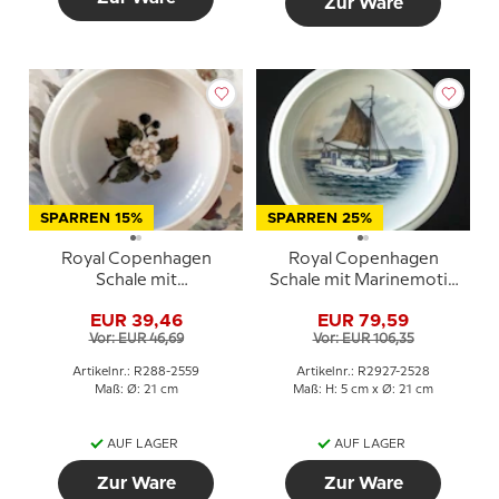
Zur Ware
SPARREN 15%
SPARREN 25%
Royal Copenhagen
Royal Copenhagen
Schale mit
Schale mit Marinemotiv
Brombeerranke Nr. 288-
Nr. 2927/2528
EUR 39,46
EUR 79,59
2559
Vor: EUR 46,69
Vor: EUR 106,35
Artikelnr.: R288-2559
Artikelnr.: R2927-2528
Maß: Ø: 21 cm
Maß: H: 5 cm x Ø: 21 cm
AUF LAGER
AUF LAGER
Zur Ware
Zur Ware