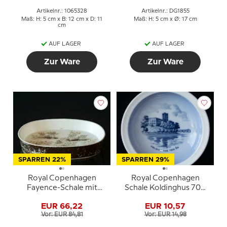
Artikelnr.: 1065328
Artikelnr.: DG1855
Maß: H: 5 cm x B: 12 cm x D: 11
Maß: H: 5 cm x Ø: 17 cm
cm
AUF LAGER
AUF LAGER
Zur Ware
Zur Ware
SPARREN 22%
SPARREN 29%
Royal Copenhagen
Royal Copenhagen
Fayence-Schale mit
Schale Koldinghus 700
Farnmotiv - Niels
år blaue Zeichnung Nr.
EUR 66,22
EUR 10,57
Thorsson
1412
Vor: EUR 84,81
Vor: EUR 14,98