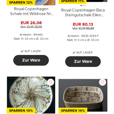
SPARREN 11%
SPARREN 12%
Royal Copenhagen
Royal Copenhagen Baca
Schale mit Wildrose Nr.
Steingutschale Ellen
380 / 1024380
Malmer 635-3293
EUR 26,08
EUR 80,13
Vor: EUR 29,56
Vor: EUR 89,89
Artikelnr.: R4460
Artikelnr.: R635-3293-F
Maß: H: 20 cm x Ø: 20 cm
Maß: H: 5 cm x Ø: 33 cm
AUF LAGER
AUF LAGER
Zur Ware
Zur Ware
SPARREN 10%
SPARREN 14%