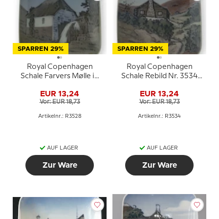
SPARREN 29%
SPARREN 29%
Royal Copenhagen
Royal Copenhagen
Schale Farvers Mølle in
Schale Rebild Nr. 3534
Åbenrå Nr. 3528
Porzellan
EUR 13,24
EUR 13,24
Vor: EUR 18,73
Vor: EUR 18,73
Artikelnr.: R3528
Artikelnr.: R3534
AUF LAGER
AUF LAGER
Zur Ware
Zur Ware