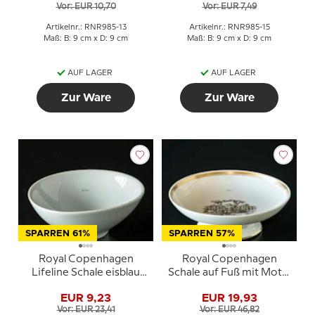
Vor: EUR 10,70
Vor: EUR 7,49
Artikelnr.: RNR985-13
Artikelnr.: RNR985-15
Maß: B: 9 cm x D: 9 cm
Maß: B: 9 cm x D: 9 cm
AUF LAGER
AUF LAGER
Zur Ware
Zur Ware
SPARREN 61%
SPARREN 57%
Royal Copenhagen
Royal Copenhagen
Lifeline Schale eisblau
Schale auf Fuß mit Motiv
Nr. 328 Maria
aus H.C. Andersens Der
EUR 9,23
EUR 19,93
Torstensson
Schweinehirt
Vor: EUR 23,41
Vor: EUR 46,82