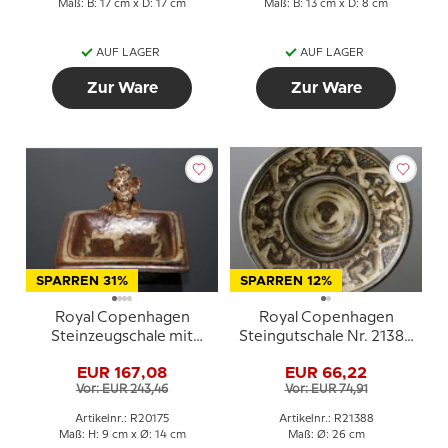
Maß: B: 17 cm x D: 17 cm
Maß: B: 13 cm x D: 8 cm
AUF LAGER
AUF LAGER
Zur Ware
Zur Ware
SPARREN 31%
SPARREN 12%
Royal Copenhagen
Royal Copenhagen
Steinzeugschale mit
Steingutschale Nr. 21388
Fabeltier von Bode
von Jørgen Mogensen
EUR 167,08
EUR 66,22
Willumsen
Vor: EUR 243,46
Vor: EUR 74,91
Artikelnr.: R20175
Artikelnr.: R21388
Maß: H: 9 cm x Ø: 14 cm
Maß: Ø: 26 cm