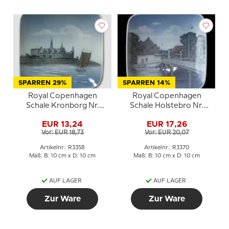
SPARREN 29%
SPARREN 14%
Royal Copenhagen
Royal Copenhagen
Schale Kronborg Nr.
Schale Holstebro Nr.
3358 10x10 cm
3370 Porzellan
EUR 13,24
EUR 17,26
Vor: EUR 18,73
Vor: EUR 20,07
Artikelnr.: R3358
Artikelnr.: R3370
Maß: B: 10 cm x D: 10 cm
Maß: B: 10 cm x D: 10 cm
AUF LAGER
AUF LAGER
Zur Ware
Zur Ware