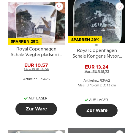
SPARREN 29%
SPARREN 29%
Royal Copenhagen
Royal Copenhagen
Schale Vægterpladsen in
Schale Kongens Nytorv
Aabenraa Nr. 3423
Kopenhagen
EUR 10,57
EUR 13,24
Vor: EUR 14,98
Vor: EUR 18,73
Artikelnr.: R3423
Artikelnr.: R3442
Maß: B: 13 cm x D: 13 cm
AUF LAGER
AUF LAGER
Zur Ware
Zur Ware