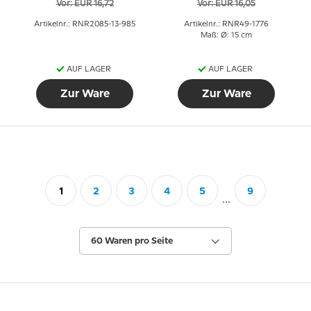
Vor: EUR 16,72
Vor: EUR 16,05
Artikelnr.: RNR2085-13-985
Artikelnr.: RNR49-1776
Maß: Ø: 15 cm
AUF LAGER
AUF LAGER
Zur Ware
Zur Ware
1
2
3
4
5
9
...
60 Waren pro Seite