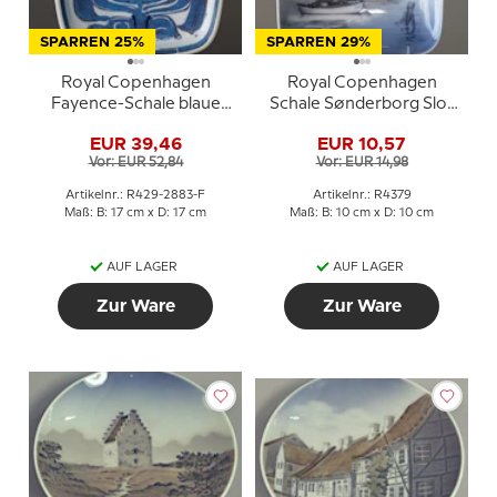
SPARREN 25%
SPARREN 29%
Royal Copenhagen
Royal Copenhagen
Fayence-Schale blaue
Schale Sønderborg Slot
Dekoration Marianne
Nr. 4379
EUR 39,46
EUR 10,57
Johanson
Vor: EUR 52,84
Vor: EUR 14,98
Artikelnr.: R429-2883-F
Artikelnr.: R4379
Maß: B: 17 cm x D: 17 cm
Maß: B: 10 cm x D: 10 cm
AUF LAGER
AUF LAGER
Zur Ware
Zur Ware