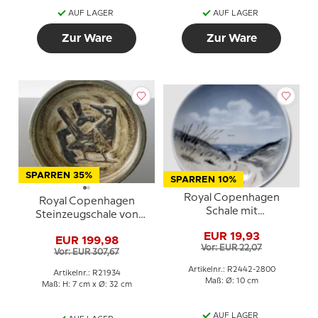
AUF LAGER
AUF LAGER
Zur Ware
Zur Ware
SPARREN 35%
SPARREN 10%
Royal Copenhagen
Royal Copenhagen
Schale mit
Steinzeugschale von
Westküstenlandschaft
Jørgen Mogensen Nr.
EUR 19,93
Nr. 2442-2800
EUR 199,98
21934
Vor: EUR 22,07
Vor: EUR 307,67
Artikelnr.: R2442-2800
Artikelnr.: R21934
Maß: Ø: 10 cm
Maß: H: 7 cm x Ø: 32 cm
AUF LAGER