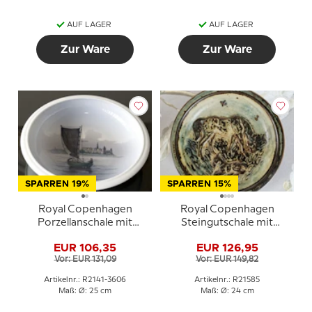
AUF LAGER
AUF LAGER
Zur Ware
Zur Ware
SPARREN 19%
SPARREN 15%
Royal Copenhagen
Royal Copenhagen
Porzellanschale mit
Steingutschale mit
Kronborg Nr. 2141-3606
Pferdemotiv von Knud
EUR 106,35
EUR 126,95
Kyhn
Vor: EUR 131,09
Vor: EUR 149,82
Artikelnr.: R2141-3606
Artikelnr.: R21585
Maß: Ø: 25 cm
Maß: Ø: 24 cm