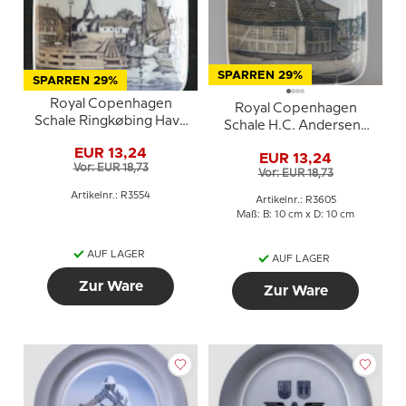
SPARREN 29%
SPARREN 29%
Royal Copenhagen
Royal Copenhagen
Schale Ringkøbing Havn
Schale H.C. Andersens
Nr. 3554
Haus Odense Nr. 3605
EUR 13,24
EUR 13,24
Vor: EUR 18,73
Vor: EUR 18,73
Artikelnr.: R3554
Artikelnr.: R3605
Maß: B: 10 cm x D: 10 cm
AUF LAGER
AUF LAGER
Zur Ware
Zur Ware