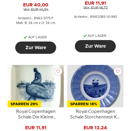
von Ivan Weiss
EUR 11,91
EUR 40,00
Vor: EUR 16,72
Vor: EUR 44,54
Artikelnr.: RNR2085-10-985
Artikelnr.: R963-3775-F
Maß: B: 26 cm x D: 26 cm
AUF LAGER
AUF LAGER
Zur Ware
Zur Ware
SPARREN 29%
SPARREN 18%
Royal Copenhagen
Royal Copenhagen
Schale Die Kleine
Schale Storchennest Kai
Meerjungfrau Porzellan
Lange
EUR 11,91
EUR 13,24