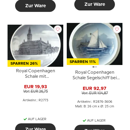
Zur Ware
Zur Ware
SPARREN 11%
SPARREN 26%
Royal Copenhagen
Royal Copenhagen
Schale mit
Schale Segelschiff bei
Kopenhagener Rathaus
Kronborg Nr. 2876/3606
EUR 19,93
Nr. 2773
EUR 92,97
Vor: EUR 26,75
Vor: EUR 104,87
Artikelnr.: R2773
Artikelnr.: R2876-3606
Maß: B: 26 cm x Ø: 25 cm
AUF LAGER
AUF LAGER
Zur Ware