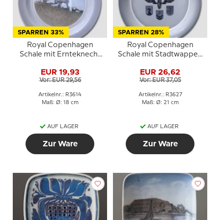
SPARREN 33%
SPARREN 28%
Royal Copenhagen
Royal Copenhagen
Schale mit Ernteknecht
Schale mit Stadtwappen
Nr. 3614
Nr. 3627
EUR 19,93
EUR 26,62
Vor: EUR 29,56
Vor: EUR 37,05
Artikelnr.: R3614
Artikelnr.: R3627
Maß: Ø: 18 cm
Maß: Ø: 21 cm
AUF LAGER
AUF LAGER
Zur Ware
Zur Ware