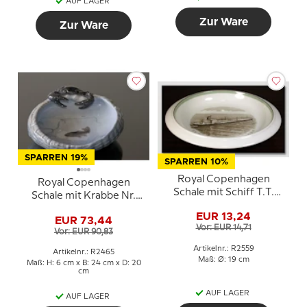
AUF LAGER
Zur Ware
Zur Ware
SPARREN 19%
SPARREN 10%
Royal Copenhagen
Royal Copenhagen
Schale mit Schiff T.T.
Schale mit Krabbe Nr.
Texaco Copenhagen Nr.
2465 Erik Nielsen
EUR 13,24
2559
EUR 73,44
Vor: EUR 14,71
Vor: EUR 90,83
Artikelnr.: R2559
Artikelnr.: R2465
Maß: Ø: 19 cm
Maß: H: 6 cm x B: 24 cm x D: 20
cm
AUF LAGER
AUF LAGER