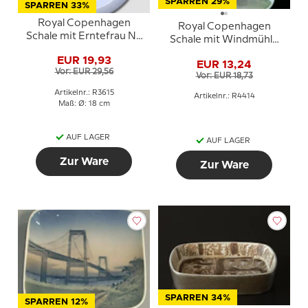
SPARREN 29%
SPARREN 33%
Royal Copenhagen
Royal Copenhagen
Schale mit Erntefrau Nr.
Schale mit Windmühle
3615
bei Vejle Nr. 4414
EUR 19,93
EUR 13,24
Vor: EUR 29,56
Vor: EUR 18,73
Artikelnr.: R3615
Artikelnr.: R4414
Maß: Ø: 18 cm
AUF LAGER
AUF LAGER
Zur Ware
Zur Ware
SPARREN 34%
SPARREN 12%