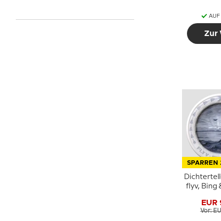
AUF
Zur
SPARREN 
Dichtertell
flyv, Bing
EUR 
Vor: EU