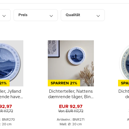
Preis
Qualität
21%
SPARREN 21%
SPA
ler, Jylland
Dichterteller, Nattens
Dicht
ende have,
dæmrende tåger, Bing
d
Gröndahl
& Gröndahl
v
92,97
EUR 92,97
R 117,72
Vor: EUR 117,72
r.: BNR270
Artikelnr.: BNR271
A
: 20 cm
Maß: Ø: 20 cm