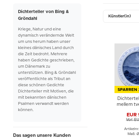
Dichterteller von Bing &
Künstler(in)
Gröndahl
Kriege, Natur und
eine
dynamisch
verändernde
Welt
um
uns
herum
haben
unser
kleines
dänisches
Land
durch
die
Zeit
bedroht.
Mehrere
haben
Gedichte
geschrieben,
um
Dänemark zu
unterstützen. Bing &
Gröndahl
veröffentlichte
als
Tribut an
diese
schönen
Gedichte
SPARREN 
Dichterteller mit
Motiven, die
mit
bekannten
dänischen
Dichtertel
Psalmen verwandt
werden
mellem tv
können.
Bing & 
EUR 
Vor: EU
Artikeln
Maß: Ø
Das sagen unsere Kunden