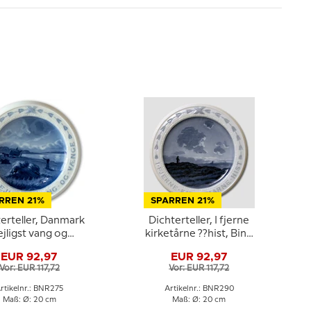
RREN 21%
SPARREN 21%
erteller, Danmark
Dichterteller, I fjerne
ejligst vang og
kirketårne ??hist, Bing
ænge, Bing &
& Gröndahl
EUR 92,97
EUR 92,97
Gröndahl
Vor: EUR 117,72
Vor: EUR 117,72
rtikelnr.: BNR275
Artikelnr.: BNR290
Maß: Ø: 20 cm
Maß: Ø: 20 cm