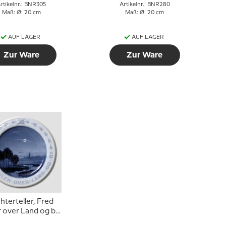
rtikelnr.: BNR305
Artikelnr.: BNR280
Maß: Ø: 20 cm
Maß: Ø: 20 cm
AUF LAGER
AUF LAGER
Zur Ware
Zur Ware
hterteller, Fred
r over Land og by,
ing & Gröndahl