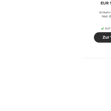
EUR 
Artikeln
Maß: Ø
AUF
Zur