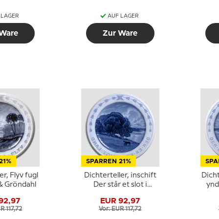
 LAGER
AUF LAGER
 Ware
Zur Ware
21%
SPARREN 21%
SPA
er, Flyv fugl
Dichterteller, inschift
Dicht
 & Gröndahl
Der står et slot i
ynd
Vesterled, Bing &
92,97
EUR 92,97
Gröndahl
R 117,72
Vor: EUR 117,72