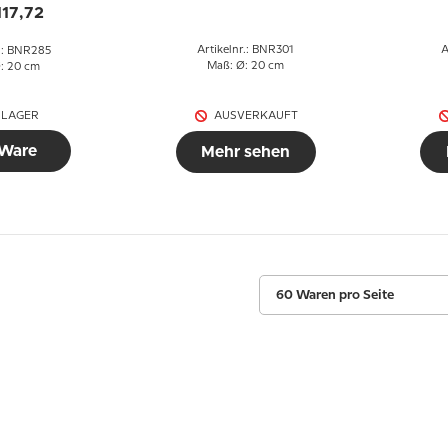
Gröndahl
117,72
Artikelnr.: BNR301
A
r.: BNR285
Maß: Ø: 20 cm
: 20 cm
 LAGER
AUSVERKAUFT
 Ware
Mehr sehen
60 Waren pro Seite