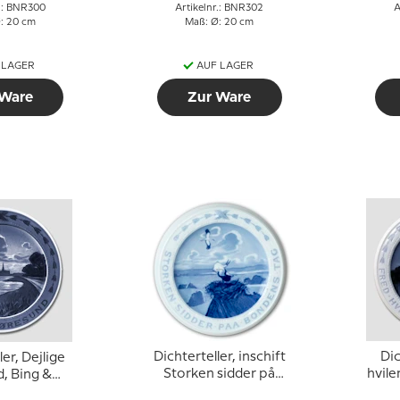
r.: BNR300
Artikelnr.: BNR302
A
: 20 cm
Maß: Ø: 20 cm
 LAGER
AUF LAGER
 Ware
Zur Ware
Dichterteller, inschift
Dic
ler, Dejlige
Storken sidder på
hvile
, Bing &
bondens tag, Bing &
B
ndahl