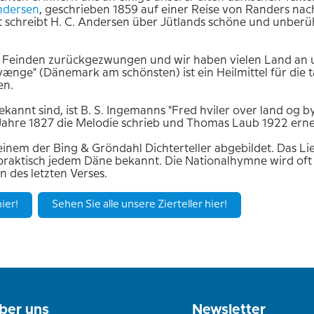
ndersen
, geschrieben 1859 auf einer Reise von Randers nac
 schreibt H. C. Andersen über Jütlands schöne und unberü
 Feinden zurückgezwungen und wir haben vielen Land an 
vænge" (Dänemark am schönsten) ist ein Heilmittel für die t
en.
annt sind, ist B. S. Ingemanns "Fred hviler over land og b
 Jahre 1827 die Melodie schrieb und Thomas Laub 1922 erne
inem der Bing & Gröndahl Dichterteller abgebildet. Das Lied
praktisch jedem Däne bekannt. Die Nationalhymne wird oft 
en des letzten Verses.
ier!
Sehen Sie alle unsere Zierteller hier!
ber uns
Newsletter