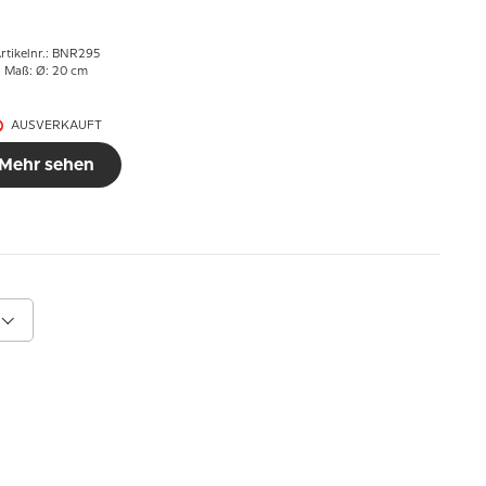
rtikelnr.: BNR295
Maß: Ø: 20 cm
AUSVERKAUFT
Mehr sehen