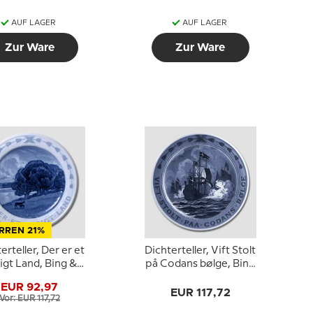
AUF LAGER
AUF LAGER
Zur Ware
Zur Ware
RREN 21%
erteller, Der er et
Dichterteller, Vift Stolt
igt Land, Bing &
på Codans bølge, Bing
Gröndahl
& Gröndahl
EUR 92,97
EUR 117,72
Vor: EUR 117,72