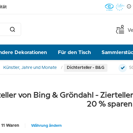
ität
Ve
ndere Dekorationen
Für den Tisch
Sammlerstü
Künstler, Jahre und Monate
Dichterteller - B&G
5
eller von Bing & Gröndahl - Ziertell
20 % sparen
11 Waren
Währung ändern