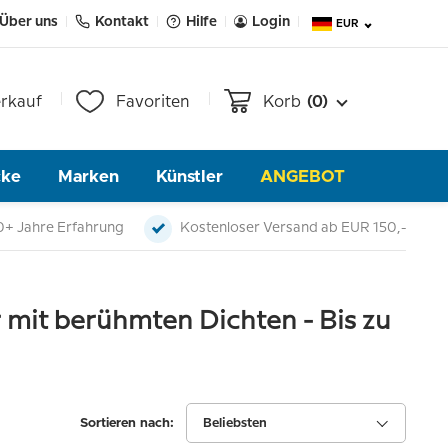
Über uns
Kontakt
Hilfe
Login
EUR
rkauf
Favoriten
Korb
(0)
cke
Marken
Künstler
ANGEBOT
0+ Jahre Erfahrung
Kostenloser Versand ab EUR 150,-
er mit berühmten Dichten - Bis zu
Sortieren nach:
Beliebsten