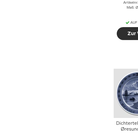
Artikeln
Maß: Ø
AUF
Zur
Dichtertel
Øresund
Grö