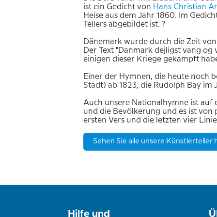
ist ein Gedicht von
Hans
Christian A
Heise aus dem Jahr 1860. Im Gedicht
Tellers abgebildet ist. ?
Dänemark wurde durch die Zeit von
Der Text "Danmark dejligst vang og 
einigen dieser Kriege gekämpft hab
Einer der Hymnen, die heute noch bek
Stadt) ab 1823, die Rudolph Bay im
Auch unsere Nationalhymne ist auf e
und die Bevölkerung und es ist von 
ersten Vers und die letzten vier Lini
Sehen Sie alle unsere Künstlerteller h
Hilfe und
Ü