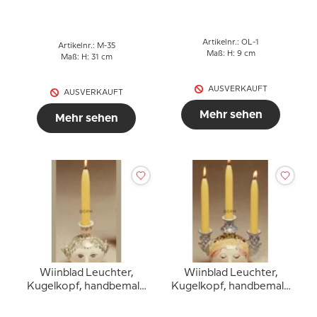
Blau / Weiß oder
mehrfarbig
mehrfarbig
Artikelnr.: OL-1
Artikelnr.: M-35
Maß: H: 9 cm
Maß: H: 31 cm
AUSVERKAUFT
AUSVERKAUFT
Mehr sehen
Mehr sehen
Wiinblad Leuchter,
Wiinblad Leuchter,
Kugelkopf, handbemalt,
Kugelkopf, handbemalt,
Blau / Weiß oder
Blau / Weiß oder
mehrfarbig
mehrfarbig