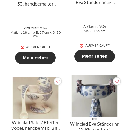
Eva Ständer nr. 54,
53, handbemalter
Blumentopf,
Übertopf,
handbemalt, Blau / Weiß
blau/weiß/rosa
oder mehrfarbig
Artikelnr.: V-54
Artikelnr.: V-53
Maß: H: 55 cm
Maß: H: 28 cm x B: 27 cm x D: 20
cm
AUSVERKAUFT
AUSVERKAUFT
Mehr sehen
Mehr sehen
Wiinblad Salz- / Pfeffer
Wiinblad Eva Ständer nr.
Vogel, handbemalt, Blau