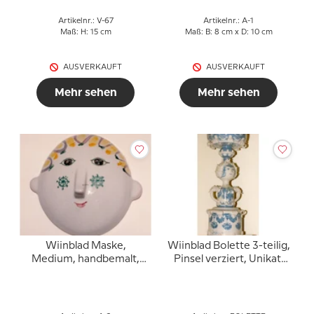
Artikelnr.: V-67
Artikelnr.: A-1
Maß: H: 15 cm
Maß: B: 8 cm x D: 10 cm
AUSVERKAUFT
AUSVERKAUFT
Mehr sehen
Mehr sehen
Wiinblad Maske,
Wiinblad Bolette 3-teilig,
Medium, handbemalt,
Pinsel verziert, Unikat,
blau / weiß oder
Blau / Weiß
mehrfarbig