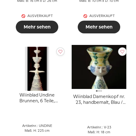
Maß: B: 16 cm x D: 26 cm
Maß: B: 10 cm x D: 10 cm
AUSVERKAUFT
AUSVERKAUFT
Mehr sehen
Mehr sehen
Wiinblad Undine
Wiinblad Damenkopf nr.
Brunnen, 6 Teile,
23, handbemalt, Blau /
handbemalt, Blau / Weiß
Weiß oder mehrfarbig
oder Rosa / Grün / Rosa
Artikelnr.: UNDINE
Artikelnr.: V-23
Maß: H: 225 cm
Maß: H: 18 cm