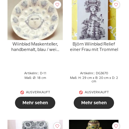
Wiinblad Maskenteller,
Björn Wiinblad Relief
handbemalt, blau / weiß
einer Frau mit Trommel
oder mehrfarbig
Artikelnr.: D-11
Artikelnr.: DG3670
Maß: Ø: 18 cm
Maß: H: 29 cm x B: 20 cm x D: 2
cm
AUSVERKAUFT
AUSVERKAUFT
Mehr sehen
Mehr sehen