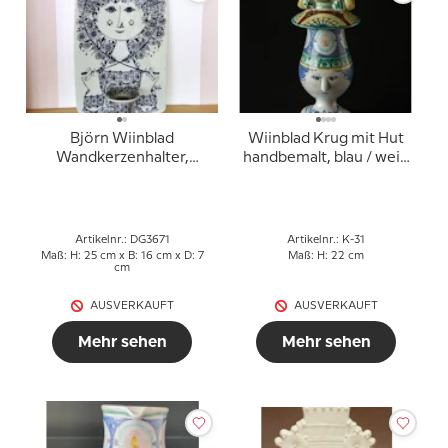
Björn Wiinblad
Wiinblad Krug mit Hut
Wandkerzenhalter,
handbemalt, blau / weiß
Nymölle Nr. 3118-700
oder mehrfarbig (Mit
Fehler ohne Hut)
Artikelnr.: DG3671
Artikelnr.: K-31
Maß: H: 25 cm x B: 16 cm x D: 7
Maß: H: 22 cm
cm
AUSVERKAUFT
AUSVERKAUFT
Mehr sehen
Mehr sehen