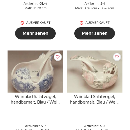
Artikelnr.: OL-4
Artikelnr.: S-1
Maß: H: 20 cm
Maß: B: 20 cm x D: 40 cm
AUSVERKAUFT
AUSVERKAUFT
Mehr sehen
Mehr sehen
Wiinblad Salatvogel,
Wiinblad Salatvogel,
handbemalt, Blau / Weiß
handbemalt, Blau / Weiß
oder mehrfarbig
oder mehrfarbig
Artikelnr.: S-2
Artikelnr.: S-3