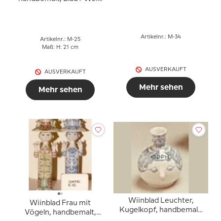
oder mehrfarbig
Artikelnr.: M-34
Artikelnr.: M-25
Maß: H: 21 cm
AUSVERKAUFT
AUSVERKAUFT
Mehr sehen
Mehr sehen
Wiinblad Leuchter,
Wiinblad Frau mit
Kugelkopf, handbemalt,
Vögeln, handbemalt,
Blau / Weiß oder