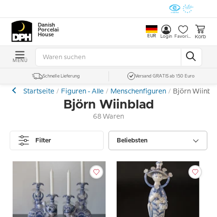
Danish
Porcelain
House
EUR
Korb
Login
Favoriten
MENÜ
Schnelle Lieferung
Versand GRATIS ab 150 Euro
Startseite
Figuren - Alle
Menschenfiguren
Björn Wiinbl
Björn Wiinblad
68 Waren
Filter
Beliebsten