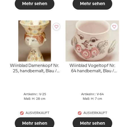
Mehr sehen
Mehr sehen
Wiinblad Damenkopf Nr.
Wiinblad Vogeltopf Nr.
25, handbemalt, Blau /
64 handbemalt, Blau /
Weiß oder mehrfarbig
Weiß oder mehrfarbig
Artikelnr.: V-25
Artikelnr.: V-64
Maß: H: 28 cm
Maß: H: 7 cm
AUSVERKAUFT
AUSVERKAUFT
Mehr sehen
Mehr sehen