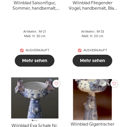
Wiinblad Saisonfigur,
Wiinblad Fliegender
Sommer, handbemalt,
Vogel, handbemalt, Blau
Blau / Weiß
/ Weiß oder mehrfarbig
Artikelnr.: M-21
Artikelnr.: M-33
Maß: H: 30 cm
Maß: H: 20 cm
AUSVERKAUFT
AUSVERKAUFT
Mehr sehen
Mehr sehen
Wiinblad Gigantischer
Wiinblad Eva Schale Nr.