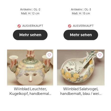
Artikelnr.: OL-2
Artikelnr.: OL-3
Maß: H: 12 cm
Maß: H: 15 cm
AUSVERKAUFT
AUSVERKAUFT
Mehr sehen
Mehr sehen
Wiinblad Leuchter,
Wiinblad Salatvogel,
Kugelkopf, handbemalt,
handbemalt, blau / weiß
Blau / Weiß oder
oder mehrfarbig
mehrfarbig