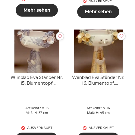
AUSVERKAUFT
Mehr sehen
Mehr sehen
Wiinblad Eva Ständer Nr.
Wiinblad Eva Ständer Nr.
15, Blumentopf,
16, Blumentopf,
handbemalt, Blau / Weiß
handbemalt, Blau / Weiß
oder mehrfarbig
oder mehrfarbig
Artikelnr.: V-15
Artikelnr.: V-16
Maß: H: 37 cm
Maß: H: 45 cm
AUSVERKAUFT
AUSVERKAUFT