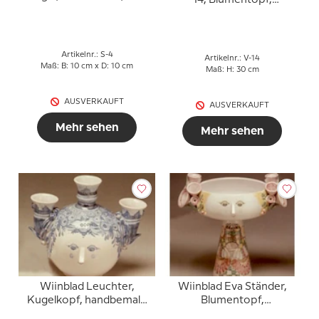
14, Blumentopf,
/ Weiß oder mehrfarbig
handbemalt, Blau / Weiß
oder mehrfarbig
Artikelnr.: S-4
Artikelnr.: V-14
Maß: B: 10 cm x D: 10 cm
Maß: H: 30 cm
AUSVERKAUFT
AUSVERKAUFT
Mehr sehen
Mehr sehen
Wiinblad Leuchter,
Wiinblad Eva Ständer,
Kugelkopf, handbemalt,
Blumentopf,
Blau / Weiß oder
handbemalt, mehrfarbig