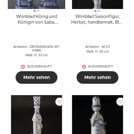
Wiinblad König und
Wiinblad Saisonfigur,
Königin von Saba,
Herbst, handbemalt, Blau
Elefant, Statue,
/ Weiß
persönlich signiert von
Björn Wiinblad, Pinsel
verziert, Unikat, Blau /
Artikelnr.: DRONNINGEN-AF-
Artikelnr.: M-22
Weiß
SABA
Maß: H: 30 cm
Maß: H: 33 cm
AUSVERKAUFT
AUSVERKAUFT
Mehr sehen
Mehr sehen