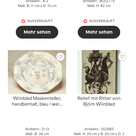
Artikelnr.: A-2
Artikelnr.: BOLETTE
Maß: B: 11 cm x D: 15 cm
Maß: H: 82 cm
AUSVERKAUFT
AUSVERKAUFT
Mehr sehen
Mehr sehen
Wiinblad Maskenteller,
Relief mit Ritter von
handbemalt, blau / weiß
Björn Wiinblad
oder mehrfarbig
Artikelnr.: D-12
Artikelnr.: DG3583
Maß: Ø: 26 cm
Maß: H: 29 cm x B: 20 cm x D: 2