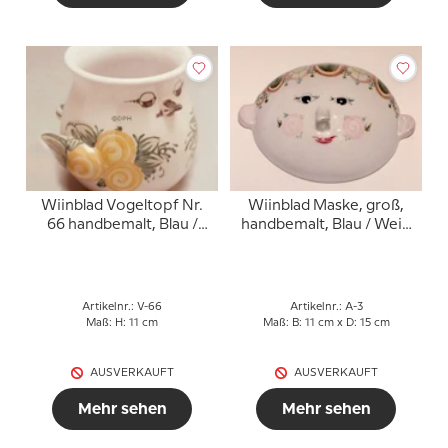
Wiinblad Vogeltopf Nr.
Wiinblad Maske, groß,
66 handbemalt, Blau /
handbemalt, Blau / Weiß
Weiß oder mehrfarbig
oder mehrfarbig
Artikelnr.: V-66
Artikelnr.: A-3
Maß: H: 11 cm
Maß: B: 11 cm x D: 15 cm
AUSVERKAUFT
AUSVERKAUFT
Mehr sehen
Mehr sehen