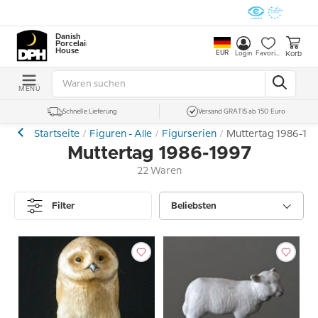
Danish
Porcelain
House
EUR
Korb
Login
Favoriten
MENÜ
Schnelle Lieferung
Versand GRATIS ab 150 Euro
Startseite
Figuren - Alle
Figurserien
Muttertag 1986-19
Muttertag 1986-1997
22 Waren
Filter
Beliebsten