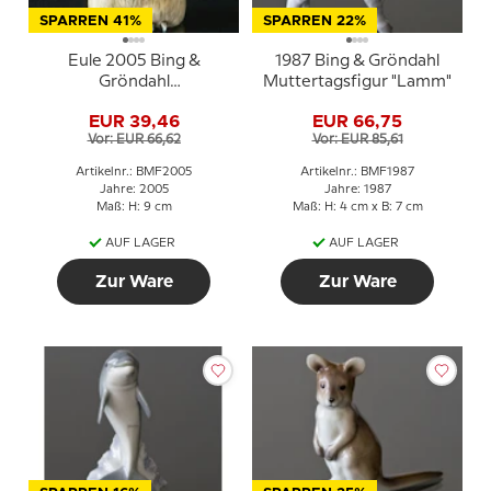
SPARREN 41%
SPARREN 22%
Eule 2005 Bing &
1987 Bing & Gröndahl
Gröndahl
Muttertagsfigur "Lamm"
Muttertagsfigur
EUR 39,46
EUR 66,75
Vor: EUR 66,62
Vor: EUR 85,61
Artikelnr.: BMF2005
Artikelnr.: BMF1987
Jahre: 2005
Jahre: 1987
Maß: H: 9 cm
Maß: H: 4 cm x B: 7 cm
AUF LAGER
AUF LAGER
Zur Ware
Zur Ware