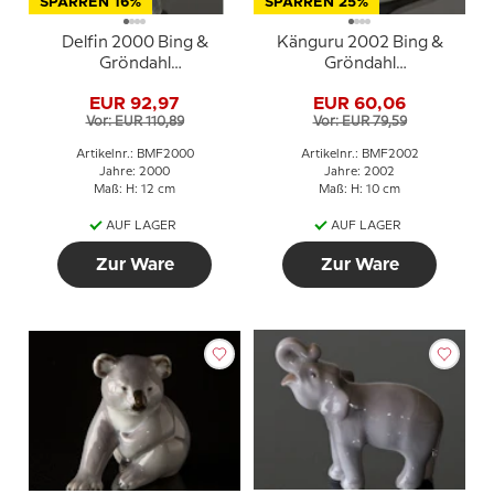
SPARREN 16%
SPARREN 25%
Delfin 2000 Bing &
Känguru 2002 Bing &
Gröndahl
Gröndahl
Muttertagsfigur
Muttertagsfigur
EUR 92,97
EUR 60,06
Vor: EUR 110,89
Vor: EUR 79,59
Artikelnr.: BMF2000
Artikelnr.: BMF2002
Jahre: 2000
Jahre: 2002
Maß: H: 12 cm
Maß: H: 10 cm
AUF LAGER
AUF LAGER
Zur Ware
Zur Ware