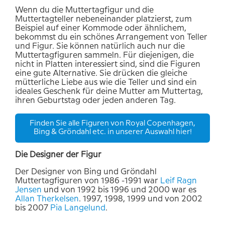
Wenn du die Muttertagfigur und die
Muttertagteller nebeneinander platzierst, zum
Beispiel auf einer Kommode oder ähnlichem,
bekommst du ein schönes Arrangement von Teller
und Figur. Sie können natürlich auch nur die
Muttertagfiguren sammeln. Für diejenigen, die
nicht in Platten interessiert sind, sind die Figuren
eine gute Alternative. Sie drücken die gleiche
mütterliche Liebe aus wie die Teller und sind ein
ideales Geschenk für deine Mutter am Muttertag,
ihren Geburtstag oder jeden anderen Tag.
Finden Sie alle Figuren von Royal Copenhagen,
Bing & Gröndahl etc. in unserer Auswahl hier!
Die Designer der Figur
Der Designer von Bing und Gröndahl
Muttertagfiguren von 1986 -1991 war
Leif
Ragn
Jensen
und von 1992 bis 1996 und 2000 war es
Allan
Therkelsen
. 1997, 1998, 1999 und von 2002
bis 2007
Pia
Langelund
.