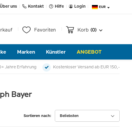
Über uns
Kontakt
Hilfe
Login
EUR
rkauf
Favoriten
Korb
(0)
cke
Marken
Künstler
ANGEBOT
0+ Jahre Erfahrung
Kostenloser Versand ab EUR 150,-
oph Bayer
Sortieren nach:
Beliebsten