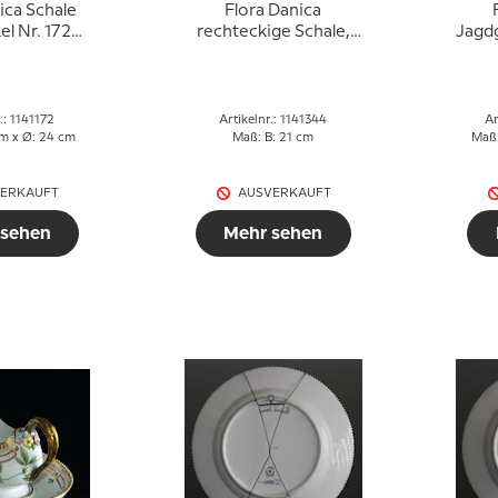
ica Schale
Flora Danica
el Nr. 172
rechteckige Schale,
Jagdg
568, rund,
Royal Copenhagen
Wil
 cl. Breite
, Royal
nhagen
.: 1141172
Artikelnr.: 1141344
Ar
cm x Ø: 24 cm
Maß: B: 21 cm
Maß:
ERKAUFT
AUSVERKAUFT
 sehen
Mehr sehen