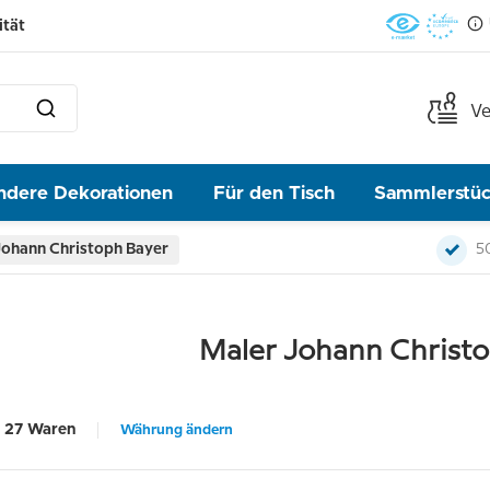
ität
Ve
ndere Dekorationen
Für den Tisch
Sammlerstü
Johann Christoph Bayer
5
Maler Johann Christ
27 Waren
Währung ändern