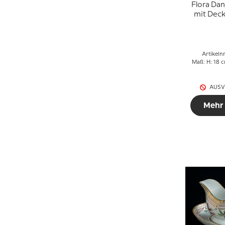
Flora Dan
mit Deck
oder 20/3
Inhalt 180
240 mm
Cope
Artikelnr
Maß: H: 18 
AUSV
Mehr