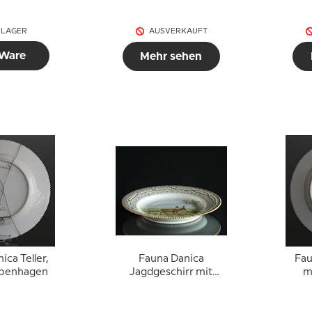
 LAGER
AUSVERKAUFT
 Ware
Mehr sehen
ica Teller,
Fauna Danica
Fau
openhagen
Jagdgeschirr mit
m
Hirsch (Cervus Dama),
Royal Copenhagen