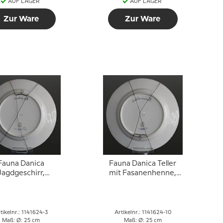
AUF LAGER
AUF LAGER
Zur Ware
Zur Ware
Fauna Danica
Fauna Danica Teller
Jagdgeschirr,
mit Fasanenhenne,
ogelteller mit
Royal Copenhagen
ebhuhn, Royal
Copenhagen
tikelnr.: 1141624-3
Artikelnr.: 1141624-10
Maß: Ø: 25 cm
Maß: Ø: 25 cm