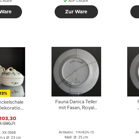
 LAGER
AUF LAGER
 Ware
Zur Ware
13%
Fauna Danica Teller
eckelschale
mit Fasan, Royal
Dekoration
Copenhagen
V
er xx/3568,
203,30
R
nd,
R 1390,71
vermögen,
penhagen.
Artikelnr.: 1141624-13
Ar
.: XX-3568
Maß: Ø: 25 cm
cm x Ø: 23 cm