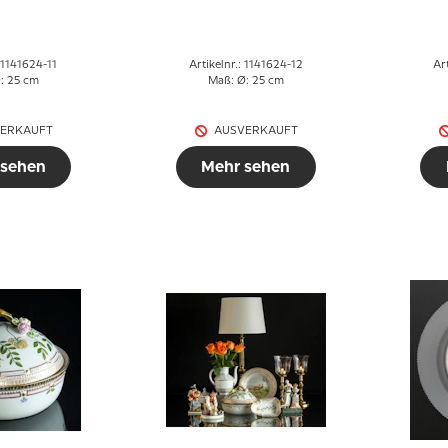
nhagen
Copenhagen
: 1141624-11
Artikelnr.: 1141624-12
Ar
: 25 cm
Maß: Ø: 25 cm
ERKAUFT
AUSVERKAUFT
 sehen
Mehr sehen