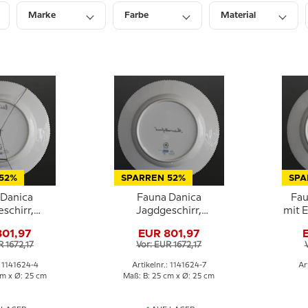
Marke
Farbe
Material
Tiefe
Durchmesser
Preis
52%
SPARREN 52%
SPA
 Danica
Fauna Danica
Fau
schirr,
Jagdgeschirr,
mit E
 mit kleiner
Vogelteller mit
801,97
EUR 801,97
, Royal
größerer Blässgans,
R 1672,17
Vor: EUR 1672,17
nhagen
Royal Copenhagen
: 1141624-4
Artikelnr.: 1141624-7
Ar
cm x Ø: 25 cm
Maß: B: 25 cm x Ø: 25 cm