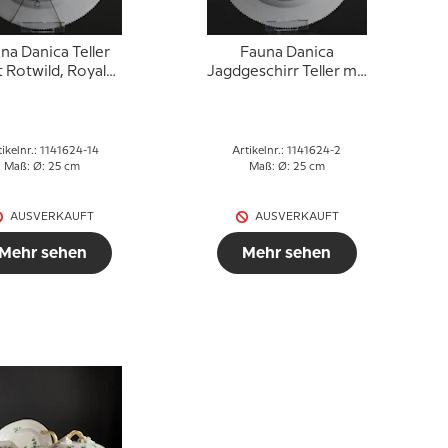
na Danica Teller
Fauna Danica
 Rotwild, Royal
Jagdgeschirr Teller mit
Copenhagen
Igel, Royal
Copenhagen
tikelnr.: 1141624-14
Artikelnr.: 1141624-2
Maß: Ø: 25 cm
Maß: Ø: 25 cm
AUSVERKAUFT
AUSVERKAUFT
Mehr sehen
Mehr sehen