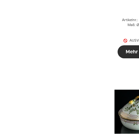
Cope
Artikelnr.
Maß: Ø
AUSV
Mehr