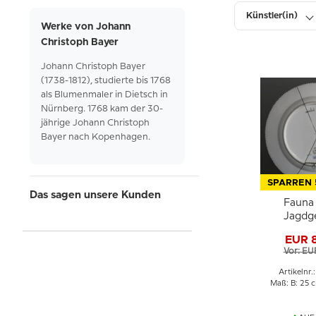
Künstler(in)
Werke von Johann
Christoph Bayer
Breite
Johann Christoph Bayer
(1738-1812), studierte bis 1768
als Blumenmaler in Dietsch in
Nürnberg. 1768 kam der 30-
jährige Johann Christoph
Bayer nach Kopenhagen.
SPARREN 
Das sagen unsere Kunden
Fauna
Jagdge
Vogelteller
EUR 
Trappe
Vor: EU
Cope
Artikelnr.
Maß: B: 25 