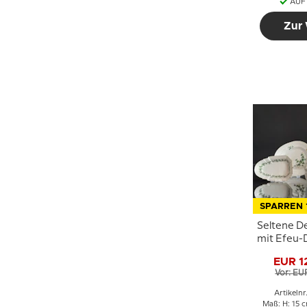
AUF
Zur
SPARREN 
Seltene D
mit Efeu-
Nr. 172 od
EUR 1
ru
Vor: EU
Fassungs
Royal Co
Artikelnr
Maß: H: 15 