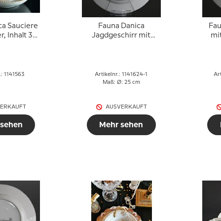
ca Sauciere
Fauna Danica
Fau
r, Inhalt 35
Jagdgeschirr mit
mit
 Copenhagen
Hirsch, Royal
Copenhagen
.: 1141563
Artikelnr.: 1141624-1
Ar
Maß: Ø: 25 cm
ERKAUFT
AUSVERKAUFT
 sehen
Mehr sehen