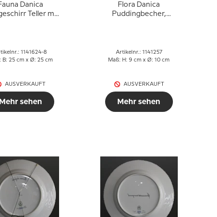
Fauna Danica
Flora Danica
eschirr Teller mit
Puddingbecher,
dschwein, Royal
dreieckig mit Ständer
Copenhagen
Nr. 20-3575, Royal
Copenhagen
tikelnr.: 1141624-8
Artikelnr.: 1141257
 B: 25 cm x Ø: 25 cm
Maß: H: 9 cm x Ø: 10 cm
AUSVERKAUFT
AUSVERKAUFT
Mehr sehen
Mehr sehen