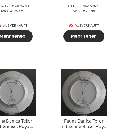
tikelnr.: 1141624-19
Artikelnr.: 1141624-18
Maß: Ø: 25 cm
Maß: Ø: 25 cm
AUSVERKAUFT
AUSVERKAUFT
Mehr sehen
Mehr sehen
na Danica Teller
Fauna Danica Teller
t Gämse, Royal
mit Schneehase, Royal