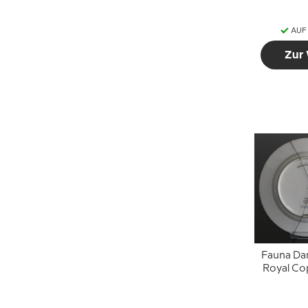
AUF
Zur
Fauna Dan
Royal C