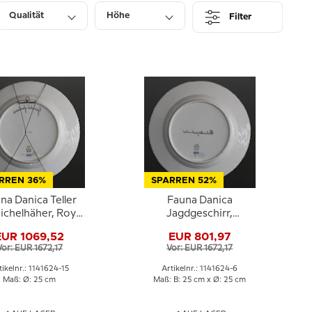
Qualität
Höhe
Filter
Lagerbestand
RREN 36%
SPARREN 52%
na Danica Teller
Fauna Danica
ichelhäher, Royal
Jagdgeschirr,
Copenhagen
Vogelteller mit
EUR 1069,52
EUR 801,97
Ringeltaube, Royal
Vor: EUR 1672,17
Vor: EUR 1672,17
Copenhagen
tikelnr.: 1141624-15
Artikelnr.: 1141624-6
Maß: Ø: 25 cm
Maß: B: 25 cm x Ø: 25 cm