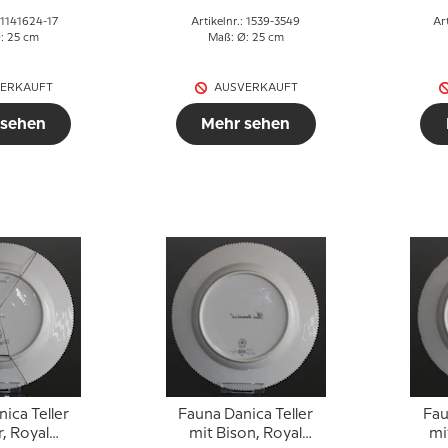
: 1141624-17
Artikelnr.: 1539-3549
Ar
: 25 cm
Maß: Ø: 25 cm
ERKAUFT
AUSVERKAUFT
 sehen
Mehr sehen
ica Teller
Fauna Danica Teller
Fau
r, Royal
mit Bison, Royal
mi