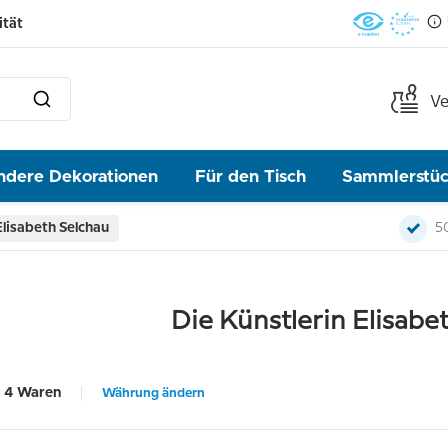
ität
Ve
ndere Dekorationen
Für den Tisch
Sammlerstü
Elisabeth Selchau
5
Die Künstlerin Elisabe
4 Waren
Währung ändern