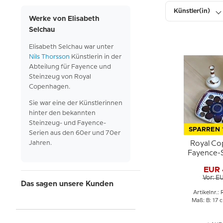
Künstler(in)
Werke von Elisabeth
Selchau
Tiefe
Elisabeth
Selchau
war
unter
Nils Thorsson
Künstlerin in der
Abteilung
für
Fayence
und
Steinzeug
von
Royal
Copenhagen.
Sie
war
eine
der
Künstlerinnen
hinter
den
bekannten
Steinzeug- und
Fayence-
SPARREN 
Serien aus
den 60er und 70er
Jahren.
Royal C
Fayence-S
2883 E
EUR 
Sel
Vor: E
Das sagen unsere Kunden
Artikelnr.:
Maß: B: 17 