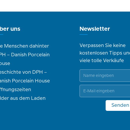
ber uns
Newsletter
Verpassen Sie keine
ie Menschen dahinter
kostenlosen Tipps un
PH – Danish Porcelain
viele tolle Verkäufe
ouse
eschichte von DPH –
anish Porcelain House
ffnungszeiten
ilder aus dem Laden
Senden