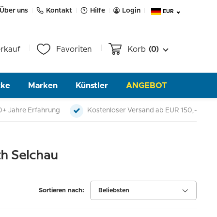
Über uns
Kontakt
Hilfe
Login
EUR
rkauf
Favoriten
Korb
(0)
cke
Marken
Künstler
ANGEBOT
0+ Jahre Erfahrung
Kostenloser Versand ab EUR 150,-
th Selchau
Sortieren nach:
Beliebsten