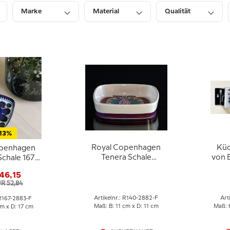
Marke
Material
Qualität
Preis
Lagerbestand
13%
Royal Copenhagen
Küc
openhagen
Tenera Schale
von E
chale 167-
Elisabeth Selchau
Roya
lisabeth
46,15
140/2882
chau
UR 52,84
Artikelnr.: R140-2882-F
Art
 R167-2883-F
Maß: B: 11 cm x D: 11 cm
Maß: H
cm x D: 17 cm