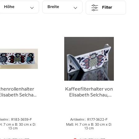
Höhe
Breite
Filter
henrollenhalter
Kaffeefilterhalter von
lisabeth Selchau,
Elisabeth Selchau,
l Copenhagen Nr.
Royal Copenhagen Nr.
183-3659
177-3622
ikelnr.: R183-3659-F
Artikelnr.: R177-3622-F
: 7 cm x B: 30 cm x D:
Maß: H: 7 cm x B: 30 cm x D:
13 cm
13 cm