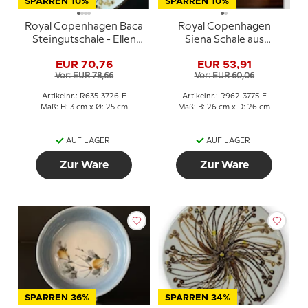
SPARREN 10%
SPARREN 10%
Royal Copenhagen Baca
Royal Copenhagen
Steingutschale - Ellen
Siena Schale aus
Malmer
Fayence von Ellen
EUR 70,76
EUR 53,91
Malmer
Vor: EUR 78,66
Vor: EUR 60,06
Artikelnr.: R635-3726-F
Artikelnr.: R962-3775-F
Maß: H: 3 cm x Ø: 25 cm
Maß: B: 26 cm x D: 26 cm
AUF LAGER
AUF LAGER
Zur Ware
Zur Ware
SPARREN 36%
SPARREN 34%