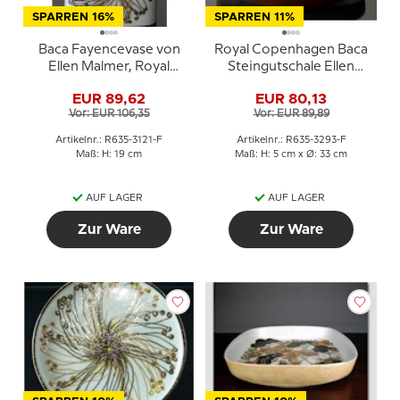
SPARREN 16%
SPARREN 11%
Baca Fayencevase von
Royal Copenhagen Baca
Ellen Malmer, Royal
Steingutschale Ellen
Copenhagen Nr. 635-
Malmer 635-3293
EUR 89,62
EUR 80,13
3121
Vor: EUR 106,35
Vor: EUR 89,89
Artikelnr.: R635-3121-F
Artikelnr.: R635-3293-F
Maß: H: 19 cm
Maß: H: 5 cm x Ø: 33 cm
AUF LAGER
AUF LAGER
Zur Ware
Zur Ware