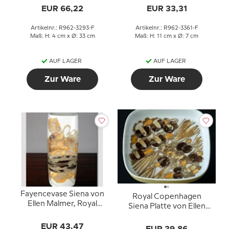
Copenhagen Nr. 962-
EUR 66,22
EUR 33,31
3361
Artikelnr.: R962-3293-F
Artikelnr.: R962-3361-F
Maß: H: 4 cm x Ø: 33 cm
Maß: H: 11 cm x Ø: 7 cm
AUF LAGER
AUF LAGER
Zur Ware
Zur Ware
Fayencevase Siena von
Royal Copenhagen
Ellen Malmer, Royal
Siena Platte von Ellen
Copenhagen Nr. 962-
Malmer Nr. 962-3774
3763
EUR 43,47