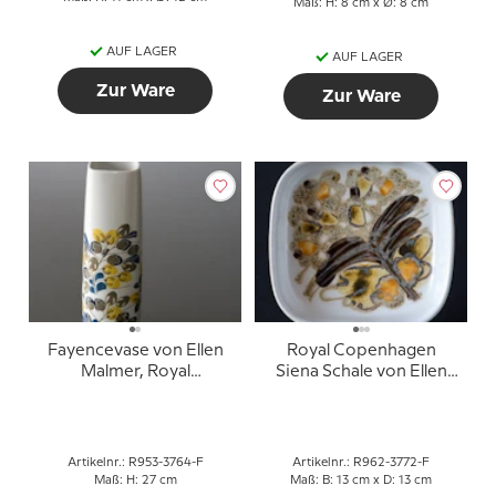
Maß: H: 8 cm x Ø: 8 cm
AUF LAGER
AUF LAGER
Zur Ware
Zur Ware
Fayencevase von Ellen
Royal Copenhagen
Malmer, Royal
Siena Schale von Ellen
Copenhagen Nr. 953-
Malmer Nr. 962-3772
3764
Artikelnr.: R953-3764-F
Artikelnr.: R962-3772-F
Maß: H: 27 cm
Maß: B: 13 cm x D: 13 cm