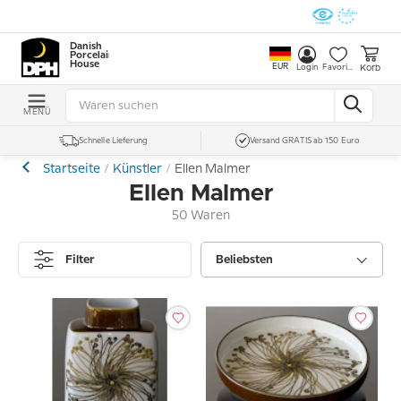
Danish
Porcelain
House
EUR
Korb
Login
Favoriten
MENÜ
Schnelle Lieferung
Versand GRATIS ab 150 Euro
Startseite
Künstler
Ellen Malmer
Ellen Malmer
50 Waren
Filter
Beliebsten