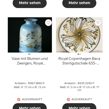
Mehr sehen
Mehr sehen
Vase mit Blumen und
Royal Copenhagen Baca
Zweigen, Royal
Steingutschale 635-
Copenhagen Nr. 967-
3290 - Ellen Malmer
3890
Artikelnr.: R967-3890-F
Artikelnr.: R635-3290-F
Maß: H: 17 cm x Ø: 13 cm
Maß: H: 3 cm x B: 17 cm x Ø: 17
cm
AUSVERKAUFT
AUSVERKAUFT
Mehr sehen
Mehr sehen