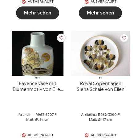
AUSVERKAUFT
AUSVERKAUFT
Mehr sehen
Mehr sehen
Fayence vase mit
Royal Copenhagen
Blumenmotiv von Ellen
Siena Schale von Ellen
Malmer, Royal
Malmer Nr. 962-3290
Copenhagen Nr. 962-
3207
Artikelnr.: R962-3207-F
Artikelnr.: R962-3290-F
Maß: Ø: 14 cm
Maß: Ø: 17 cm
AUSVERKAUFT
AUSVERKAUFT