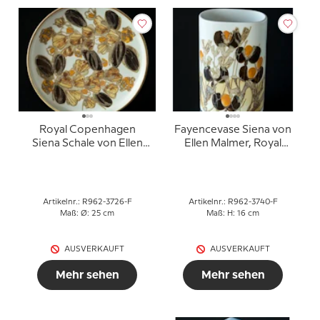
Royal Copenhagen
Fayencevase Siena von
Siena Schale von Ellen
Ellen Malmer, Royal
Malmer Nr. 962-3726
Copenhagen Nr. 962-
3740
Artikelnr.: R962-3726-F
Artikelnr.: R962-3740-F
Maß: Ø: 25 cm
Maß: H: 16 cm
AUSVERKAUFT
AUSVERKAUFT
Mehr sehen
Mehr sehen