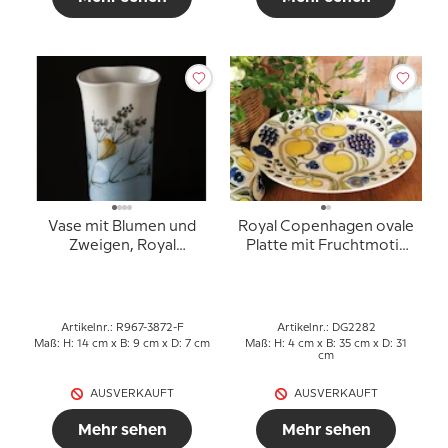
Vase mit Blumen und
Royal Copenhagen ovale
Zweigen, Royal
Platte mit Fruchtmotiv
Copenhagen Nr. 967-
aus Porzellan
3872
Artikelnr.: R967-3872-F
Artikelnr.: DG2282
Maß: H: 14 cm x B: 9 cm x D: 7 cm
Maß: H: 4 cm x B: 35 cm x D: 31
cm
AUSVERKAUFT
AUSVERKAUFT
Mehr sehen
Mehr sehen