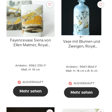
Fayencevase Siena von
Vase mit Blumen und
Ellen Malmer, Royal
Zweigen, Royal
Copenhagen Nr. 962-
Copenhagen Nr. 967-
3761
3846
Artikelnr.: R962-3761-F
Artikelnr.: R967-3846-F
Maß: H: 18 cm
Maß: H: 18 cm x Ø: 8 cm
AUSVERKAUFT
AUSVERKAUFT
Mehr sehen
Mehr sehen