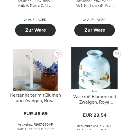
Artikelnr.: R967-3899-F
Artikelnr.: R967-3900-F
Maß: H: 5 cm x Ø: 11 cm
Maß: H: 11 cm x Ø: 14 cm
AUF LAGER
AUF LAGER
Zur Ware
Zur Ware
Kerzenhalter mit Blumen
Vase mit Blumen und
und Zweigen, Royal
Zweigen, Royal
Copenhagen Nr. 967-
Copenhagen Nr. 967-
3901
EUR 46,69
3907
EUR 23,54
Artikelnr.: R967-3901-F
Artikelnr.: R967-3907-F
Maß: H: 11 cm x Ø: 12 cm