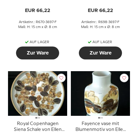
3697
3697
EUR 66,22
EUR 66,22
Artikelnr.: R670-3697-F
Artikelnr.: R698-3697-F
Maß: H: 15 cm x Ø: 8 cm
Maß: H: 15 cm x Ø: 8 cm
AUF LAGER
AUF LAGER
Zur Ware
Zur Ware
Royal Copenhagen
Fayence vase mit
Siena Schale von Ellen
Blumenmotiv von Ellen
Malmer
Malmer, Royal