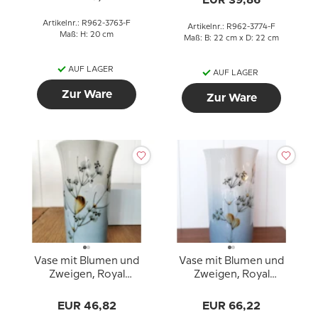
EUR 39,86
Artikelnr.: R962-3763-F
Artikelnr.: R962-3774-F
Maß: H: 20 cm
Maß: B: 22 cm x D: 22 cm
AUF LAGER
AUF LAGER
Zur Ware
Zur Ware
Vase mit Blumen und
Vase mit Blumen und
Zweigen, Royal
Zweigen, Royal
Copenhagen Nr. 967-
Copenhagen Celeste
3873
Vase nr. 967-3886
EUR 46,82
EUR 66,22