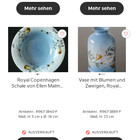
Mehr sehen
Mehr sehen
Royal Copenhagen
Vase mit Blumen und
Schale von Ellen Malmer
Zweigen, Royal
mit Blumenranken
Copenhagen Nr. 967-
3889
Artikelnr.: R967-3840-F
Artikelnr.: R967-3889-F
Maß: H: 5 cm x Ø: 18 cm
Maß: H: 23 cm
AUSVERKAUFT
AUSVERKAUFT