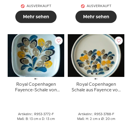
AUSVERKAUFT
AUSVERKAUFT
Mehr sehen
Mehr sehen
Royal Copenhagen
Royal Copenhagen
Fayence-Schale von
Schale aus Fayence von
Ellen Malmer
Ellen Malmer Nr. 953-
3788
Artikelnr.: R953-3772-F
Artikelnr.: R953-3788-F
Maß: B: 13 cm x D: 13 cm
Maß: H: 2 cm x Ø: 20 cm