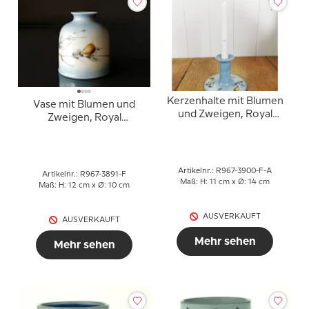
Kerzenhalte mit Blumen
Vase mit Blumen und
und Zweigen, Royal
Zweigen, Royal
Copenhagen Nr. 967-
Copenhagen Nr. 967-
3900
3891
Artikelnr.: R967-3900-F-A
Artikelnr.: R967-3891-F
Maß: H: 11 cm x Ø: 14 cm
Maß: H: 12 cm x Ø: 10 cm
AUSVERKAUFT
AUSVERKAUFT
Mehr sehen
Mehr sehen