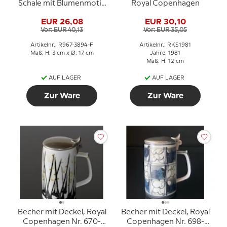
Schale mit Blumenmotiv
Royal Copenhagen
in blauer Glasur
EUR 26,08
EUR 30,10
Vor: EUR 40,13
Vor: EUR 35,05
Artikelnr.: R967-3894-F
Artikelnr.: RKS1981
Maß: H: 3 cm x Ø: 17 cm
Jahre: 1981
Maß: H: 12 cm
AUF LAGER
AUF LAGER
Zur Ware
Zur Ware
Becher mit Deckel, Royal
Becher mit Deckel, Royal
Copenhagen Nr. 670-
Copenhagen Nr. 698-