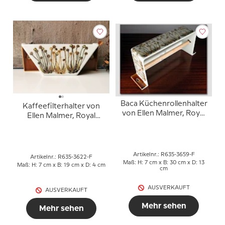
Baca Küchenrollenhalter
Kaffeefilterhalter von
von Ellen Malmer, Royal
Ellen Malmer, Royal
Copenhagen Nr. 635-
Copenhagen Nr. 635-
3659
3622
Artikelnr.: R635-3659-F
Artikelnr.: R635-3622-F
Maß: H: 7 cm x B: 30 cm x D: 13
Maß: H: 7 cm x B: 19 cm x D: 4 cm
cm
AUSVERKAUFT
AUSVERKAUFT
Mehr sehen
Mehr sehen