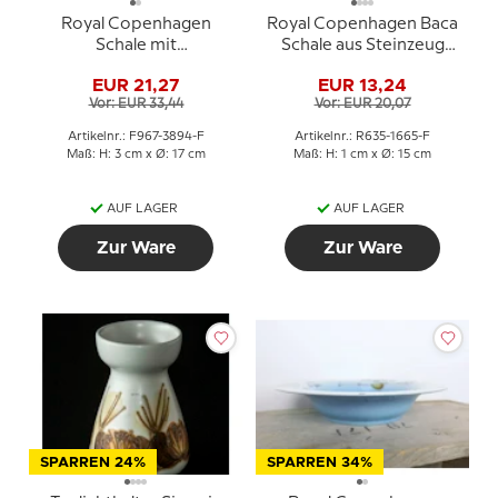
Royal Copenhagen
Royal Copenhagen Baca
Schale mit
Schale aus Steinzeug
Blumenranken, Ellen
von Ellen Malmer
EUR 21,27
EUR 13,24
Malmer
Vor: EUR 33,44
Vor: EUR 20,07
Artikelnr.: F967-3894-F
Artikelnr.: R635-1665-F
Maß: H: 3 cm x Ø: 17 cm
Maß: H: 1 cm x Ø: 15 cm
AUF LAGER
AUF LAGER
Zur Ware
Zur Ware
SPARREN 24%
SPARREN 34%