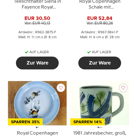
Teelichthalter Siena in
Royal Copenhagen
Fayence Royal
Schale mit
Copenhagen Nr. 962-
Blumenranken 967-3840
EUR 30,50
EUR 52,84
3875
Vor: EUR 40,13
Vor: EUR 80,26
Artikelnr.: R962-3875-F
Artikelnr.: R967-3841-F
Maß: H: 11 cm x Ø: 8 cm
Maß: H: 6 cm x Ø: 28 cm
AUF LAGER
AUF LAGER
Zur Ware
Zur Ware
SPARREN 35%
SPARREN 14%
Royal Copenhagen
1981 Jahresbecher, groß,