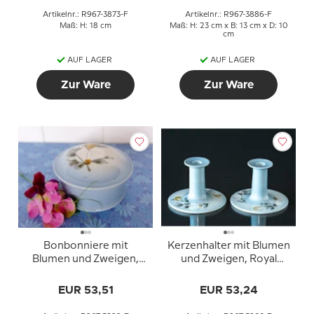
Artikelnr.: R967-3873-F
Artikelnr.: R967-3886-F
Maß: H: 18 cm
Maß: H: 23 cm x B: 13 cm x D: 10
cm
AUF LAGER
AUF LAGER
Zur Ware
Zur Ware
Bonbonniere mit
Kerzenhalter mit Blumen
Blumen und Zweigen,
und Zweigen, Royal
Royal Copenhagen Nr.
Copenhagen Nr. 967-
967-3899
3900
EUR 53,51
EUR 53,24