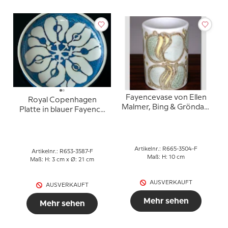
Fayencevase von Ellen
Royal Copenhagen
Malmer, Bing & Gröndahl
Platte in blauer Fayence
Nr. 665-3504
von Ellen Malmer 653-
3587
Artikelnr.: R665-3504-F
Artikelnr.: R653-3587-F
Maß: H: 10 cm
Maß: H: 3 cm x Ø: 21 cm
AUSVERKAUFT
AUSVERKAUFT
Mehr sehen
Mehr sehen