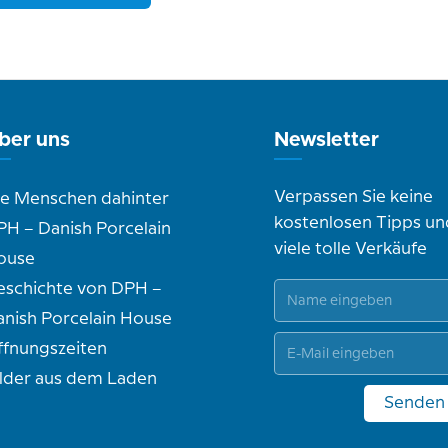
ber uns
Newsletter
Verpassen Sie keine
ie Menschen dahinter
kostenlosen Tipps un
PH – Danish Porcelain
viele tolle Verkäufe
ouse
eschichte von DPH –
anish Porcelain House
ffnungszeiten
ilder aus dem Laden
Senden