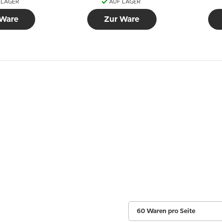
 LAGER
AUF LAGER
 Ware
Zur Ware
60 Waren pro Seite