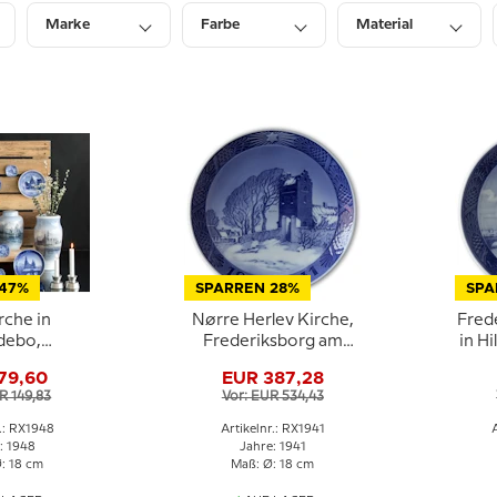
Marke
Farbe
Material
Durchmesser
Preis
Lagerbestand
 47%
SPARREN 28%
SPA
rche in
Nørre Herlev Kirche,
Fred
debo,
Frederiksborg am
in Hi
borg 1948,
1941, Royal
79,60
EUR 387,28
openhagen
Copenhagen
We
R 149,83
Vor: EUR 534,43
htsteller
Weihnachtsteller
r.: RX1948
Artikelnr.: RX1941
: 1948
Jahre: 1941
: 18 cm
Maß: Ø: 18 cm