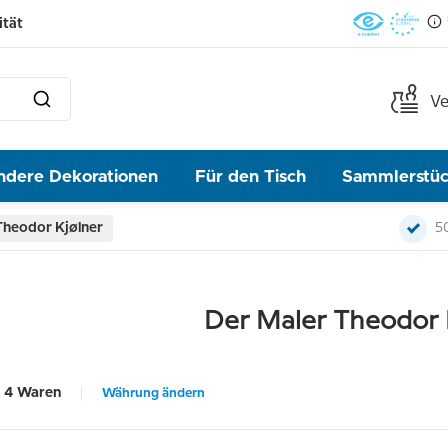
ität
Ve
ndere Dekorationen
Für den Tisch
Sammlerstü
Theodor Kjølner
5
Der Maler Theodor 
4 Waren
Währung ändern