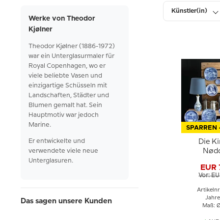
Künstler(in)
Werke von Theodor
Kjølner
Höhe
Theodor
Kjølner
(1886-1972)
war
ein
Unterglasurmaler
für
Royal
Copenhagen, wo er
viele
beliebte
Vasen und
einzigartige
Schüsseln
mit
Landschaften,
Städter
und
Blumen
gemalt
hat.
Sein
Hauptmotiv
war
jedoch
Marine.
SPARREN
Er
entwickelte
und
Die Ki
verwendete
viele
neue
Nød
Frederiks
Unterglasuren.
EUR 
Royal C
Vor: EU
Weihnac
Artikeln
Jahre
Das sagen unsere Kunden
Maß: Ø