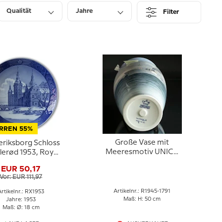
Qualität
Jahre
Filter
RREN 55%
Große Vase mit
eriksborg Schloss
Meeresmotiv UNICA
llerød 1953, Royal
(1945), Royal
Copenhagen
EUR 50,17
Copenhagen, Gemalt
ihnachtsteller
Vor: EUR 111,97
von Theodor Kjölner
Artikelnr.: R1945-1791
Artikelnr.: RX1953
Maß: H: 50 cm
Jahre: 1953
Maß: Ø: 18 cm