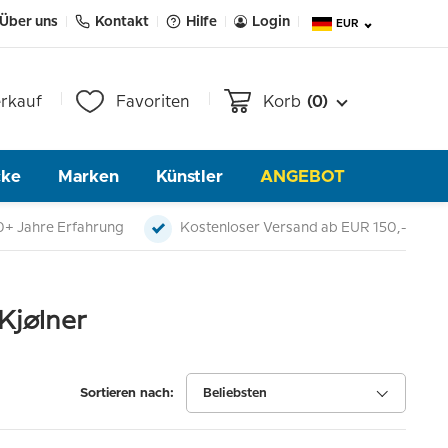
Über uns
Kontakt
Hilfe
Login
EUR
rkauf
Favoriten
Korb
(0)
cke
Marken
Künstler
ANGEBOT
0+ Jahre Erfahrung
Kostenloser Versand ab EUR 150,-
Kjølner
Sortieren nach:
Beliebsten