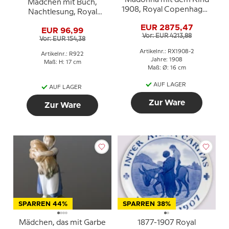
Mädchen mit Buch,
1908, Royal Copenhagen
Nachtlesung, Royal
Weihnachtsteller 2. wahl
Copenhagen Figur Nr.
EUR 2875,47
(bild sehen)
EUR 96,99
922
Vor: EUR 4213,88
Vor: EUR 154,38
Artikelnr.: RX1908-2
Artikelnr.: R922
Jahre: 1908
Maß: H: 17 cm
Maß: Ø: 16 cm
AUF LAGER
AUF LAGER
Zur Ware
Zur Ware
SPARREN 44%
SPARREN 38%
Mädchen, das mit Garbe
1877-1907 Royal