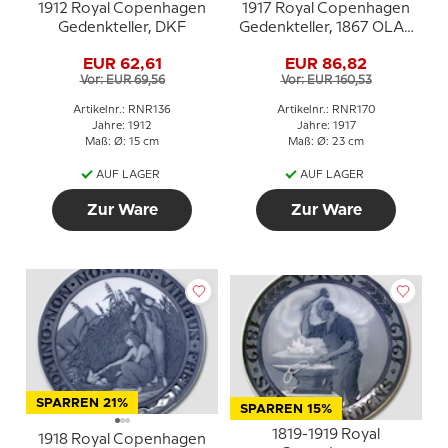
1912 Royal Copenhagen
1917 Royal Copenhagen
Gedenkteller, DKF
Gedenkteller, 1867 OLAF
POULSEN 1917
EUR 62,61
EUR 86,82
Vor: EUR 69,56
Vor: EUR 160,53
Artikelnr.: RNR136
Artikelnr.: RNR170
Jahre: 1912
Jahre: 1917
Maß: Ø: 15 cm
Maß: Ø: 23 cm
AUF LAGER
AUF LAGER
Zur Ware
Zur Ware
SPARREN 21%
SPARREN 15%
1819-1919 Royal
1918 Royal Copenhagen