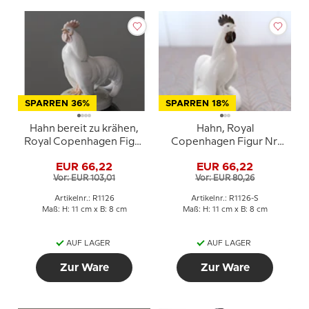
SPARREN 36%
SPARREN 18%
Hahn bereit zu krähen,
Hahn, Royal
Royal Copenhagen Figur
Copenhagen Figur Nr.
Nr. 087 oder 1126
1126, Steinzeug, matte
EUR 66,22
EUR 66,22
Glasur
Vor: EUR 103,01
Vor: EUR 80,26
Artikelnr.: R1126
Artikelnr.: R1126-S
Maß: H: 11 cm x B: 8 cm
Maß: H: 11 cm x B: 8 cm
AUF LAGER
AUF LAGER
Zur Ware
Zur Ware