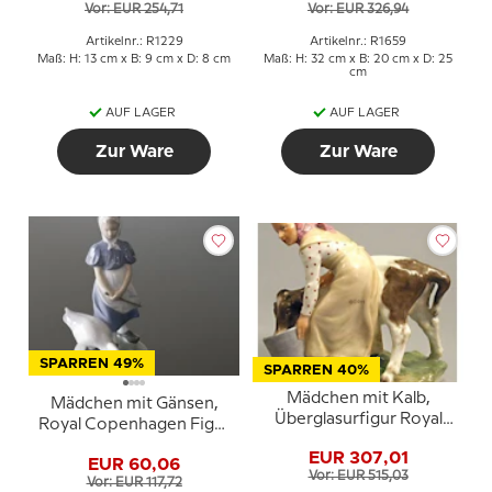
Vor: EUR 254,71
Vor: EUR 326,94
1659
Artikelnr.: R1229
Artikelnr.: R1659
Maß: H: 13 cm x B: 9 cm x D: 8 cm
Maß: H: 32 cm x B: 20 cm x D: 25
cm
AUF LAGER
AUF LAGER
Zur Ware
Zur Ware
SPARREN 49%
SPARREN 40%
Mädchen mit Kalb,
Mädchen mit Gänsen,
Überglasurfigur Royal
Royal Copenhagen Figur
Copenhagen Nr. 779
Nr. 527
EUR 307,01
EUR 60,06
Vor: EUR 515,03
Vor: EUR 117,72