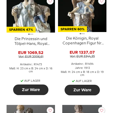
SPARREN 60%
SPARREN 47%
Die Königin, Royal
Die Prinzessin und
Copenhagen Figur Nr.
Tölpel-Hans, Royal
1494 (1913) Repariert
Copenhagen Figur Nr.
EUR 1337,07
EUR 1069,52
1473 (1894-1922) (Kleine
Vor: EUR 3344,35
Vor: EUR 2006,61
Reparatur durch die
Hand der Prinzessin)
Artikelnr.: R1494
Artikelnr.: R1473
Jahre: 1913
Maß: H: 23 cm x B: 24 cm x D: 16
cm
Maß: H: 24 cm x B: 18 cm x D: 19
cm
AUF LAGER
AUF LAGER
Zur Ware
Zur Ware