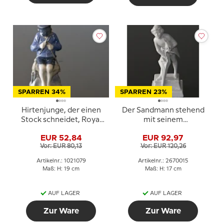
SPARREN 34%
SPARREN 23%
Hirtenjunge, der einen
Der Sandmann stehend
Stock schneidet, Royal
mit seinem
Copenhagen Figur Nr.
Regenschirm, Royal
EUR 52,84
EUR 92,97
905 oder 079
Copenhagen Figur Nr.
Vor: EUR 80,13
Vor: EUR 120,26
015
Artikelnr.: 1021079
Artikelnr.: 2670015
Maß: H: 19 cm
Maß: H: 17 cm
AUF LAGER
AUF LAGER
Zur Ware
Zur Ware