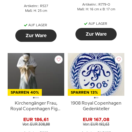
Artikelnr.: R779-O
Artikelnr.: R527
Maß: H: 16 cm x B: 17 cm
Maß: H: 25 cm
AUF LAGER
AUF LAGER
Zur Ware
Zur Ware
SPARREN 40%
SPARREN 13%
Kirchengänger Frau,
1908 Royal Copenhagen
Royal Copenhagen Figur
Gedenkteller
Nr. 892
EUR 186,61
EUR 167,08
Vor: EUR 308,88
Vor: EUR 192,63