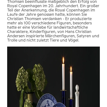
Thomsen beeinflusste maßgeblich den Erfolg von
Royal Copenhagen im 20. Jahrhundert. Ein großer
Teil der Anerkennung, die Royal Copenhagen im
Laufe der Jahre genossen hatte, können Sie
Christian Thomsen verdanken - Er produzierte
mehr als 100 verschiedene Figuren, besonders
hatte er eine Vorliebe für landwirtschaftliche
Charaktere, Kinderfiguren, von Hans Christian
Andersen inspirierte Märchenfiguren, Satyren und
Trolle und nicht zuletzt Tiere und Vögel.