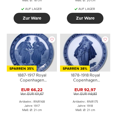
Maß: Ø: 18 cm
Maß: Ø: 20 cm
AUF LAGER
AUF LAGER
Zur Ware
Zur Ware
SPARREN 35%
SPARREN 38%
1887-1917 Royal
1878-1918 Royal
Copenhagen
Copenhagen
Gedenkteller, Odd Fellow
Gedenkteller, Odd Fellow
EUR 66,22
EUR 92,97
Teller, 26 APRIL 1887-
Teller, DANMARK 1878
Vor: EUR 101,67
Vor: EUR 149,83
1917.
-30 JUNI - 1918.
Artikelnr.: RNR168
Artikelnr.: RNR175
Jahre: 1917
Jahre: 1918
Maß: Ø: 21 cm
Maß: Ø: 21 cm