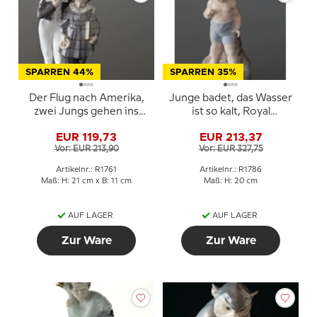
SPARREN 44%
SPARREN 35%
Der Flug nach Amerika,
Junge badet, das Wasser
zwei Jungs gehen ins
ist so kalt, Royal
Land der Freien, Royal
Copenhagen Figur Nr.
EUR 119,73
EUR 213,37
Copenhagen Figur Nr.
1786
Vor: EUR 213,90
Vor: EUR 327,75
1761
Artikelnr.: R1761
Artikelnr.: R1786
Maß: H: 21 cm x B: 11 cm
Maß: H: 20 cm
AUF LAGER
AUF LAGER
Zur Ware
Zur Ware