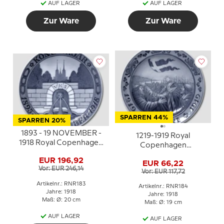
AUF LAGER
AUF LAGER
Zur Ware
Zur Ware
SPARREN 44%
SPARREN 20%
1893 - 19 NOVEMBER -
1219-1919 Royal
1918 Royal Copenhagen
Copenhagen
Gedenkteller, Odd Fellow
Gedenkteller, Valdemar
EUR 196,92
Teller, KONG HROAR
EUR 66,22
Teller, 1219 - 15 JUNI -
Vor: EUR 246,14
1893-19.
Vor: EUR 117,72
1919.
Artikelnr.: RNR183
Artikelnr.: RNR184
Jahre: 1918
Jahre: 1918
Maß: Ø: 20 cm
Maß: Ø: 19 cm
AUF LAGER
AUF LAGER