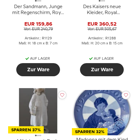
Der Sandmann, Junge
Des Kaisers neue
mit Regenschirm, Royal
Kleider, Royal
Copenhagen Figur Nr.
Copenhagen Figur Nr.
EUR 159,86
EUR 360,52
1129
1288
Vor: EUR 240,79
Vor: EUR 505,67
Artikelnr.: R1129
Artikelnr.: R1288
Maß: H: 18 cm x B: 7 cm
Maß: H: 20 cm x B: 15 cm
AUF LAGER
AUF LAGER
Zur Ware
Zur Ware
SPARREN 37%
SPARREN 32%
Madonna mit dem Kind