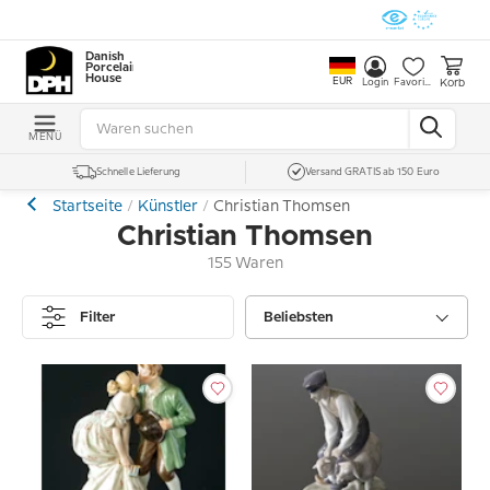
Danish
Porcelain
House
EUR
Korb
Login
Favoriten
MENÜ
Schnelle Lieferung
Versand GRATIS ab 150 Euro
Startseite
Künstler
Christian Thomsen
Christian Thomsen
155 Waren
Filter
Beliebsten