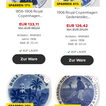
SPARREN 41%
SPARREN 17%
1856-1906 Royal
1906 Royal Copenhagen
Copenhagen
Gedenkteller,
Gedenkteller, ET
NOVEMBER 1906
EUR 133,11
SPIRITUS EST QUI
EUR 126,42
Vor: EUR 160,53
TESTATUR QUOD
Vor: EUR 214,04
SPIRITUS VERITAS EST
Artikelnr.: RNR063
Artikelnr.: RNR065
Jahre: 1906
Jahre: 1906
Maß: Ø: 23 cm
Maß: Ø: 20 cm
AUF LAGER
AUF LAGER
Zur Ware
Zur Ware