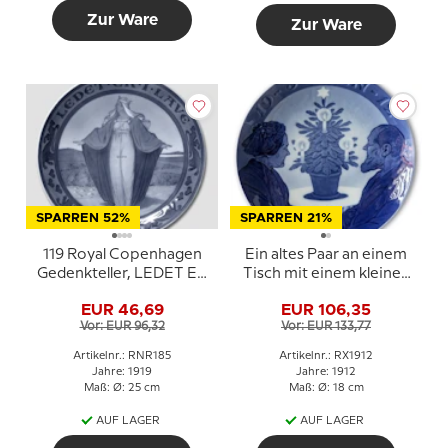
Zur Ware
Zur Ware
SPARREN 52%
SPARREN 21%
119 Royal Copenhagen
Ein altes Paar an einem
Gedenkteller, LEDET ER
Tisch mit einem kleinen
I LAVE 1919. (Der Zaun ist
Weihnachtsbaum 1912,
EUR 46,69
EUR 106,35
wiederhergestellt)
Royal Copenhagen
Vor: EUR 96,32
Vor: EUR 133,77
Weihnachtsteller
Artikelnr.: RNR185
Artikelnr.: RX1912
Jahre: 1919
Jahre: 1912
Maß: Ø: 25 cm
Maß: Ø: 18 cm
AUF LAGER
AUF LAGER