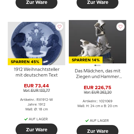
Zur Ware
Zur Ware
SPARREN 14%
SPARREN 45%
1912 Weihnachtsteller
Das Mädchen, das mit
mit deutschem Text
Ziegen und Hammer
geht, Royal Copenhagen
EUR 73,44
EUR 226,75
Figur Nr. 694 oder 069
Vor: EUR 133,77
Vor: EUR 262,20
Artikelnr.: RX1912-W
Artikelnr.: 1021069
Jahre: 1912
Maß: H: 24 cm x B: 20 cm
Maß: Ø: 18 cm
AUF LAGER
AUF LAGER
Zur Ware
Zur Ware