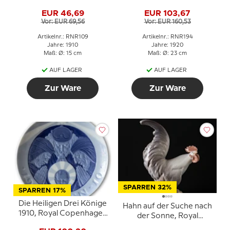
Gedenkteller, Odd Fellow
EUR 46,69
EUR 103,67
Teller, ANSGAR 1895 - 11
Vor: EUR 69,56
Vor: EUR 160,53
OKTOBER -1920
Artikelnr.: RNR109
Artikelnr.: RNR194
Jahre: 1910
Jahre: 1920
Maß: Ø: 15 cm
Maß: Ø: 23 cm
AUF LAGER
AUF LAGER
Zur Ware
Zur Ware
SPARREN 32%
SPARREN 17%
Die Heiligen Drei Könige
Hahn auf der Suche nach
1910, Royal Copenhagen
der Sonne, Royal
Weihnachtsteller
Copenhagen Vogelfigur