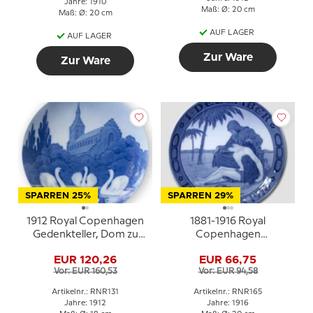
Jahre: 1910
Maß: Ø: 20 cm
Maß: Ø: 20 cm
AUF LAGER
AUF LAGER
Zur Ware
Zur Ware
SPARREN 25%
SPARREN 29%
1912 Royal Copenhagen
1881-1916 Royal
Gedenkteller, Dom zu
Copenhagen
Odense
Gedenkteller, Odd Fellow
EUR 120,26
EUR 66,75
Teller, DEZEMBER 1881-
Vor: EUR 160,53
Vor: EUR 94,58
1916
Artikelnr.: RNR131
Artikelnr.: RNR165
Jahre: 1912
Jahre: 1916