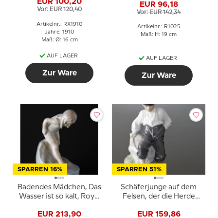
EUR 100,20
EUR 96,18
Nr. 1025
Vor: EUR 120,40
Vor: EUR 142,34
Artikelnr.: RX1910
Artikelnr.: R1025
Jahre: 1910
Maß: H: 19 cm
Maß: Ø: 16 cm
AUF LAGER
AUF LAGER
Zur Ware
Zur Ware
SPARREN 16%
SPARREN 51%
Badendes Mädchen, Das
Schäferjunge auf dem
Wasser ist so kalt, Royal
Felsen, der die Herde
Copenhagen Figur Nr.
bewacht, Royal
EUR 213,90
EUR 159,86
1229
Copenhagen Figur Nr.