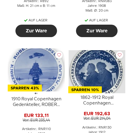
Artikelnr.: R892
Artikelnr.: RNR083
Maß: H: 21 cm x B: 11 cm
Jahre: 1908
Maß: Ø: 20 cm
AUF LAGER
AUF LAGER
Zur Ware
Zur Ware
SPARREN 43%
SPARREN 10%
1862-1912 Royal
1910 Royal Copenhagen
Copenhagen
Gedenkteller, ROBERT
Gedenkteller,
SVENDSEN
EUR 192,63
HAANDVÆRKERFORENING
EUR 133,11
KJØBENHAVN 17 JULI
Vor: EUR 214,04
STIFTELSE
Vor: EUR 235,44
1910 Malmö
ALDERSTRØST 1862-
Artikelnr.: RNR130
Artikelnr.: RNR110
1912
Jahre: 1912