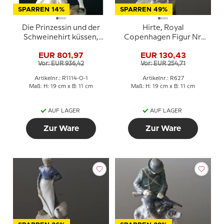
SPARREN 14%
SPARREN 49%
Die Prinzessin und der
Hirte, Royal
Schweinehirt küssen,
Copenhagen Figur Nr.
Royal Copenhagen Figur
627
EUR 801,97
EUR 130,43
Nr. 1114
Vor: EUR 936,42
Vor: EUR 254,71
Artikelnr.: R1114-O-1
Artikelnr.: R627
Maß: H: 19 cm x B: 11 cm
Maß: H: 19 cm x B: 11 cm
AUF LAGER
AUF LAGER
Zur Ware
Zur Ware