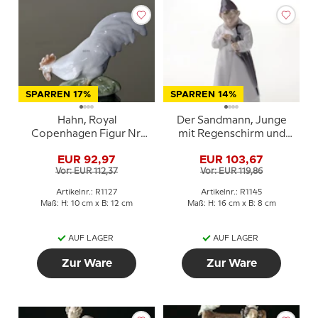
SPARREN 17%
SPARREN 14%
Hahn, Royal
Der Sandmann, Junge
Copenhagen Figur Nr.
mit Regenschirm und
1127
Phiole mit Sand, Royal
EUR 92,97
EUR 103,67
Copenhagen Figur Nr.
Vor: EUR 112,37
Vor: EUR 119,86
1145
Artikelnr.: R1127
Artikelnr.: R1145
Maß: H: 10 cm x B: 12 cm
Maß: H: 16 cm x B: 8 cm
AUF LAGER
AUF LAGER
Zur Ware
Zur Ware