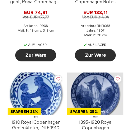
geht, Royal Copenhagen
Copenhagen Rotes
Figur Nr. 908
Kreuz Gedenkteller,
EUR 74,91
EUR 133,11
INTER ARMA CARITA
Vor: EUR 133,77
Vor: EUR 214,04
Artikelnr.: R908
Artikelnr.: RNR068
Maß: H: 19 cm x B: 9 cm
Jahre: 1907
Maß: Ø: 20 cm
AUF LAGER
AUF LAGER
Zur Ware
Zur Ware
SPARREN 33%
SPARREN 35%
1910 Royal Copenhagen
1895-1920 Royal
Gedenkteller, DKF 1910
Copenhagen