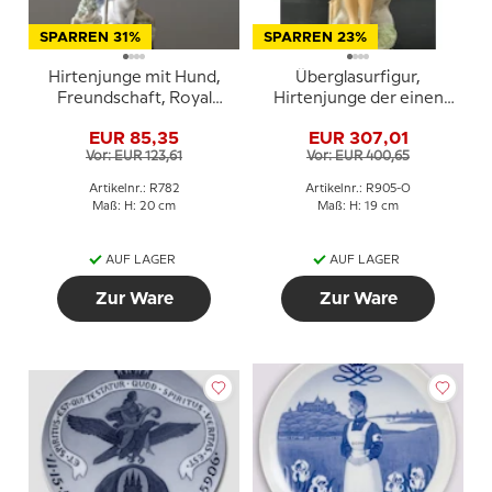
SPARREN 31%
SPARREN 23%
Hirtenjunge mit Hund,
Überglasurfigur,
Freundschaft, Royal
Hirtenjunge der einen
Copenhagen Figur Nr.
Stock schneidet, Royal
EUR 85,35
EUR 307,01
782
Copenhagen Figur Nr.
Vor: EUR 123,61
Vor: EUR 400,65
905
Artikelnr.: R782
Artikelnr.: R905-O
Maß: H: 20 cm
Maß: H: 19 cm
AUF LAGER
AUF LAGER
Zur Ware
Zur Ware