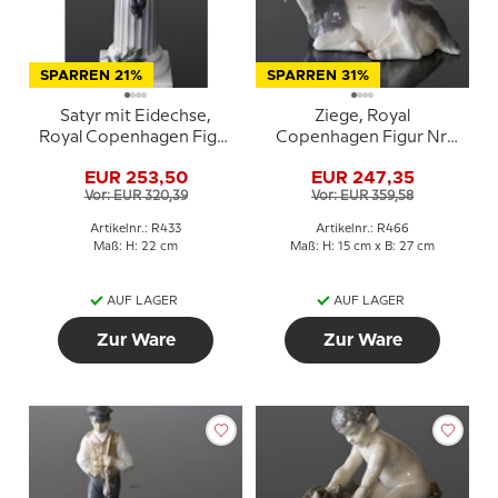
SPARREN 21%
SPARREN 31%
Satyr mit Eidechse,
Ziege, Royal
Royal Copenhagen Figur
Copenhagen Figur Nr.
Nr. 433
466
EUR 253,50
EUR 247,35
Vor: EUR 320,39
Vor: EUR 359,58
Artikelnr.: R433
Artikelnr.: R466
Maß: H: 22 cm
Maß: H: 15 cm x B: 27 cm
AUF LAGER
AUF LAGER
Zur Ware
Zur Ware