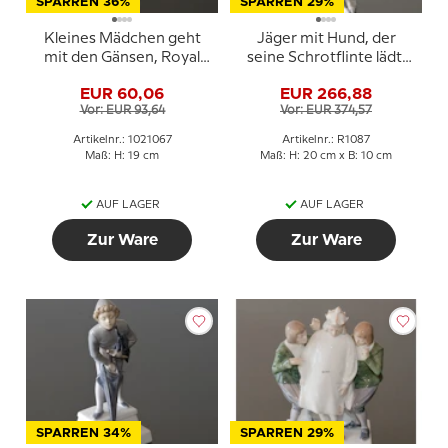
SPARREN 36%
SPARREN 29%
Kleines Mädchen geht
Jäger mit Hund, der
mit den Gänsen, Royal
seine Schrotflinte lädt,
Copenhagen Figur Nr.
Royal Copenhagen Figur
EUR 60,06
EUR 266,88
528 oder 067
Nr. 084 oder 1087
Vor: EUR 93,64
Vor: EUR 374,57
Artikelnr.: 1021067
Artikelnr.: R1087
Maß: H: 19 cm
Maß: H: 20 cm x B: 10 cm
AUF LAGER
AUF LAGER
Zur Ware
Zur Ware
SPARREN 34%
SPARREN 29%