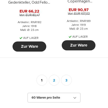
Copenhagen
Gedenkteller, Odd Fellow
Gedenkteller, Odd Fellow
Teller, DOMINO NON
EUR 90,97
Teller, SEMPER ARDENS
EUR 66,22
NOSTRIS VIRIBUS FRETI
Vor: EUR 107,02
Vor: EUR 83,47
Artikelnr.: RNR189
Artikelnr.: RNR182
Jahre: 1919
Jahre: 1918
Maß: Ø: 23 cm
Maß: Ø: 23 cm
AUF LAGER
AUF LAGER
Zur Ware
Zur Ware
1
2
3
60 Waren pro Seite