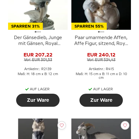
SPARREN 31%
SPARREN 55%
Der Gänsedieb, Junge
Paar umarmende Affen,
mit Gänsen, Royal
Affe Figur, sitzend, Royal
Copenhagen Figur Nr.
Copenhagen Nr. 415
EUR 207,22
EUR 240,12
2139
Vor: EUR 301,53
Vor: EUR 534,43
Artikelnr.: R2139
Artikelnr.: R415
Maß: H: 18 cm x B: 12 cm
Maß: H: 15 cm x B: 11 cm x D: 10
cm
AUF LAGER
AUF LAGER
Zur Ware
Zur Ware