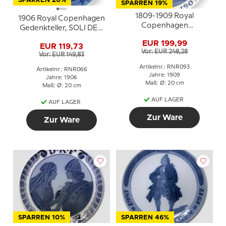
SPARREN 20%
SPARREN 19%
1809-1909 Royal
1906 Royal Copenhagen
Copenhagen
Gedenkteller, SOLI DEO
Gedenkteller, MARIBO
GLORIA
EUR 199,99
AMTS ØKONOMISKE
EUR 119,73
Vor: EUR 248,28
SELSKAB 1809-1909
Vor: EUR 149,83
Artikelnr.: RNR093
Artikelnr.: RNR066
Jahre: 1909
Jahre: 1906
Maß: Ø: 20 cm
Maß: Ø: 20 cm
AUF LAGER
AUF LAGER
Zur Ware
Zur Ware
SPARREN 10%
SPARREN 46%