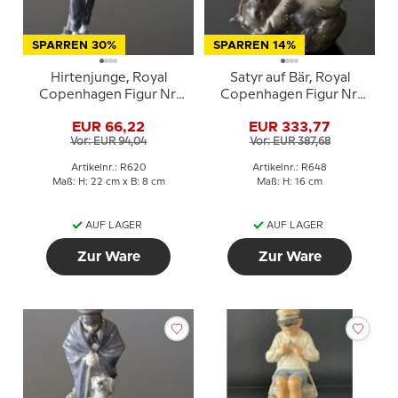
SPARREN 30%
SPARREN 14%
Hirtenjunge, Royal
Satyr auf Bär, Royal
Copenhagen Figur Nr.
Copenhagen Figur Nr.
620
648
EUR 66,22
EUR 333,77
Vor: EUR 94,04
Vor: EUR 387,68
Artikelnr.: R620
Artikelnr.: R648
Maß: H: 22 cm x B: 8 cm
Maß: H: 16 cm
AUF LAGER
AUF LAGER
Zur Ware
Zur Ware