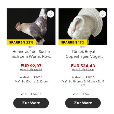
SPARREN 22%
SPARREN 17%
Henne auf der Suche
Türkei, Royal
nach dem Wurm, Royal
Copenhagen Vögel
Copenhagen Vogelfigur
Figur Nr. 0-1065 oder
EUR 92,97
EUR 534,43
Nr. 1024
1065
Vor: EUR 119,86
Vor: EUR 642,11
Artikelnr.: R1024
Artikelnr.: R1065
Maß: H: 15 cm x B: 12 cm
Maß: H: 18 cm x B: 16 cm x D: 17
cm
AUF LAGER
AUF LAGER
Zur Ware
Zur Ware