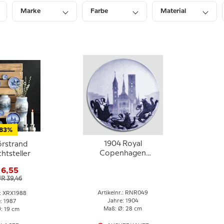
Marke
Farbe
Material
Preis
Lagerbestand
83%
1904 Royal
örstrand
Copenhagen
htsteller
Gedenkteller,
 6,55
Kathedrale von Ribe
UR 39,46
Artikelnr.: RNR049
.: XRX1988
Jahre: 1904
: 1987
Maß: Ø: 28 cm
: 19 cm