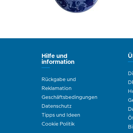
Hilfe und
Ü
information
D
Rückgabe und
D
Reklamation
H
Geschäftsbedingungen
G
Datenschutz
D
Tipps und Ideen
Ö
Cookie Politik
B