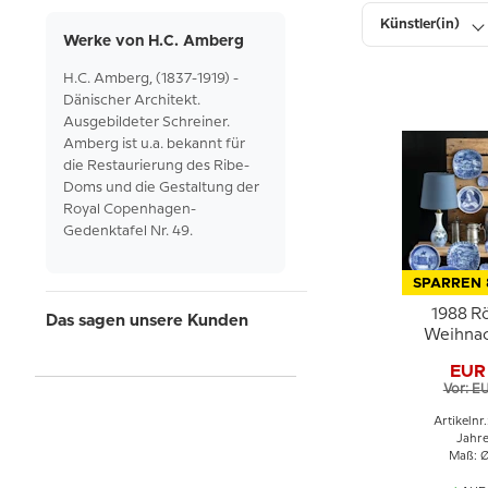
Künstler(in)
Werke von H.C. Amberg
H.C. Amberg, (1837-1919) -
Durchmesser
Dänischer Architekt.
Ausgebildeter Schreiner.
Amberg ist u.a. bekannt für
die Restaurierung des Ribe-
Doms und die Gestaltung der
Royal Copenhagen-
Gedenktafel Nr. 49.
SPARREN 
1988 R
Das sagen unsere Kunden
Weihnac
EUR
Vor: E
Artikelnr
Jahre
Maß: Ø