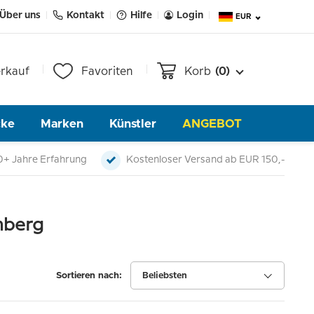
Über uns
Kontakt
Hilfe
Login
EUR
rkauf
Favoriten
Korb
(0)
cke
Marken
Künstler
ANGEBOT
0+ Jahre Erfahrung
Kostenloser Versand ab EUR 150,-
mberg
Sortieren nach:
Beliebsten