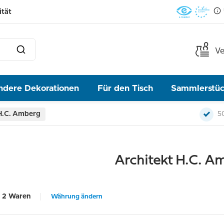
ität
Ve
ndere Dekorationen
Für den Tisch
Sammlerstü
H.C. Amberg
5
Architekt H.C. A
2 Waren
Währung ändern