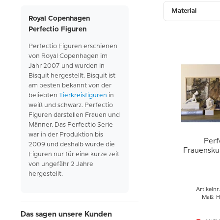
Material
Royal Copenhagen
Perfectio Figuren
Perfectio Figuren erschienen
von Royal
Copenhagen im
Jahr 2007
und wurden in
Bisquit
hergestellt.
Bisquit ist
am besten
bekannt von
der
beliebten
Tierkreisfiguren
in
weiß und schwarz
. Perfectio
Figuren darstellen Frauen und
Männer. Das Perfectio Serie
war in der
Produktion bis
Perf
2009 und deshalb wurde
die
Frauenskul
Figuren
nur
für eine
kurze
zeit
Copenhage
von ungefähr 2
Jahre
657,
hergestellt.
Artikelnr
Maß: H
Das sagen unsere Kunden