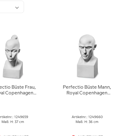
ectio Büste Frau,
Perfectio Büste Mann,
yal Copenhagen
Royal Copenhagen
ur Nr. 659, weiß
Figur Nr. 660, weiß
rtikelnr.: 1249659
Artikelnr.: 1249660
Maß: H: 37 cm
Maß: H: 36 cm