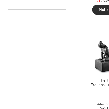
AUSV
Mehr
Perf
Frauenskul
Copenhage
661, 
Artikelnr
Maß: H