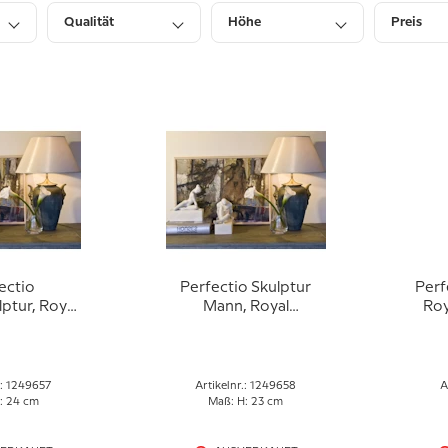
Qualität
Höhe
Preis
ectio
Perfectio Skulptur
Perf
ptur, Royal
Mann, Royal
Ro
n Figur Nr.
Copenhagen Figur Nr.
Fig
 weiß
658, weiß
.: 1249657
Artikelnr.: 1249658
A
: 24 cm
Maß: H: 23 cm