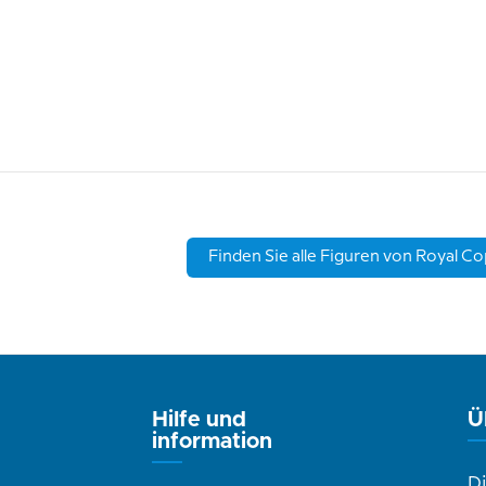
Finden Sie alle Figuren von Royal C
Hilfe und
Ü
information
D