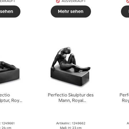
ERKAUFT
AUSVERKAUFT
 sehen
Mehr sehen
ectio
Perfectio Skulptur des
Perf
ptur, Royal
Mann, Royal
Ro
n Figur Nr.
Copenhagen Figur Nr.
Figur
schwarz
662, schwarz
.: 1249661
Artikelnr.: 1249662
A
: 24 cm
Maß: H: 23 cm