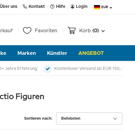
Über uns
Kontakt
Hilfe
Login
EUR
rkauf
Favoriten
Korb
(0)
cke
Marken
Künstler
ANGEBOT
0+ Jahre Erfahrung
Kostenloser Versand ab EUR 150,-
ctio Figuren
Sortieren nach:
Beliebsten