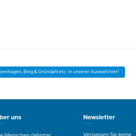
openhagen, Bing & Gröndahl etc. in unserer Auswahl hier!
ber uns
Newsletter
Verpassen Sie keine
ie Menschen dahinter