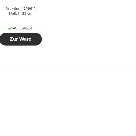
1249614
(Ausgelaufenes
Artikelnr.: 1249614
Modell)
Maß: H: 22 cm
AUF LAGER
Zur Ware