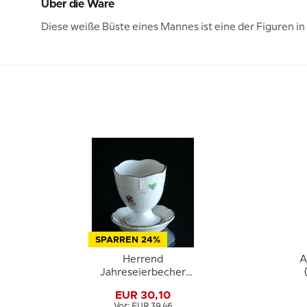
Über die Ware
Diese weiße Büste eines Mannes ist eine der Figuren i
SPARREN 24%
Herrend
A
Jahreseierbecher
1982
EUR 30,10
C
Vor: EUR 39,46