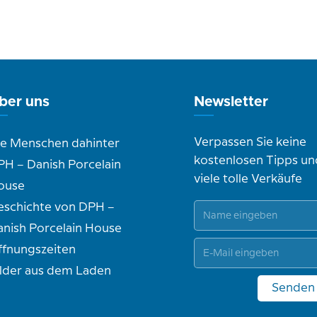
ber uns
Newsletter
Verpassen Sie keine
ie Menschen dahinter
kostenlosen Tipps un
PH – Danish Porcelain
viele tolle Verkäufe
ouse
eschichte von DPH –
anish Porcelain House
ffnungszeiten
ilder aus dem Laden
Senden