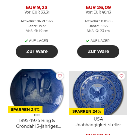
Weihnachtsjubiläum
EUR 9,23
EUR 26,09
Vor: EUR 33,31
Vor: EUR 40,13
Artikelnr.: XRVL1977
Artikelnr.: BJ1965
Jahre: 1977
Jahre: 1965
Maß: Ø: 19 cm
Maß: Ø: 23 cm
AUF LAGER
AUF LAGER
Zur Ware
Zur Ware
SPARREN 24%
SPARREN 24%
USA
1895-1975 Bing &
Unabhängigkeitsteller,
Gröndahl 5-jähriges
1776-1976, Bing &
Weihnachtsjubiläum