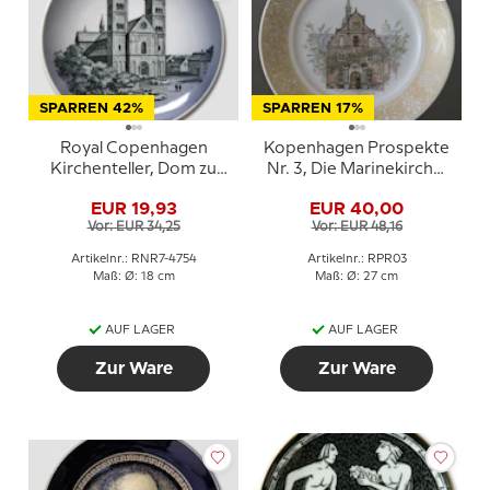
SPARREN 42%
SPARREN 17%
Royal Copenhagen
Kopenhagen Prospekte
Kirchenteller, Dom zu
Nr. 3, Die Marinekirche,
Viborg
Royal Copenhagen
EUR 19,93
EUR 40,00
Vor: EUR 34,25
Vor: EUR 48,16
Artikelnr.: RNR7-4754
Artikelnr.: RPR03
Maß: Ø: 18 cm
Maß: Ø: 27 cm
AUF LAGER
AUF LAGER
Zur Ware
Zur Ware