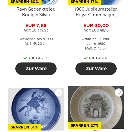
SPARREN 60%
SPARREN 17%
Ravn Gedenkteller,
1980 Jubiläumsteller,
Königin Silvia
Royal Copenhagen,
Amager Platz, 200.
EUR 7,89
EUR 40,00
Geburtstag des ersten
Vor: EUR 19,93
Vor: EUR 48,16
Einzelhandelsgeschäfts
von RC
Artikelnr.: RAVN1000
Artikelnr.: RJ1980
Maß: Ø: 20 cm
Jahre: 1980
Maß: Ø: 18 cm
AUF LAGER
AUF LAGER
Zur Ware
Zur Ware
SPARREN 27%
SPARREN 51%