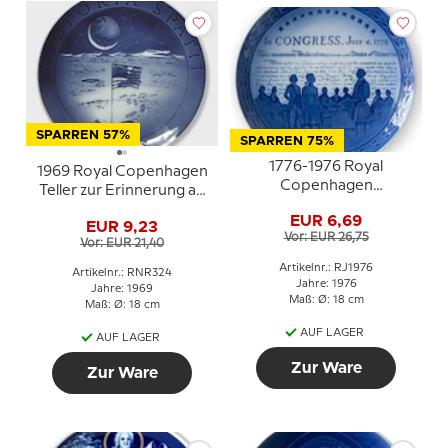
SPARREN 57%
SPARREN 75%
1776-1976 Royal
1969 Royal Copenhagen
Copenhagen
Teller zur Erinnerung an
Jubiläumsteller,
die Mondlandung
EUR 6,69
Gedenkteller der
EUR 9,23
VICTORIA SPATII 1969
Vor: EUR 26,75
Zweihundertjahrfeier
Vor: EUR 21,40
(Eroberung des
der Vereinigten Staaten
Weltraums)
Artikelnr.: RJ1976
Artikelnr.: RNR324
von Amerika.
Jahre: 1976
Jahre: 1969
Maß: Ø: 18 cm
Maß: Ø: 18 cm
AUF LAGER
AUF LAGER
Zur Ware
Zur Ware