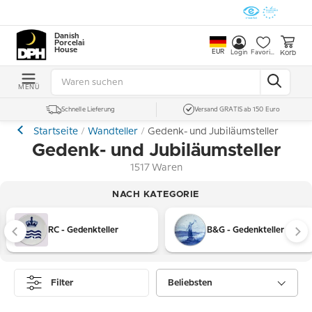
Danish
Porcelain
House
EUR
Korb
Login
Favoriten
MENÜ
Schnelle Lieferung
Versand GRATIS ab 150 Euro
Startseite
Wandteller
Gedenk- und Jubiläumsteller
Gedenk- und Jubiläumsteller
1517 Waren
NACH KATEGORIE
RC - Gedenkteller
B&G - Gedenkteller
Filter
Beliebsten