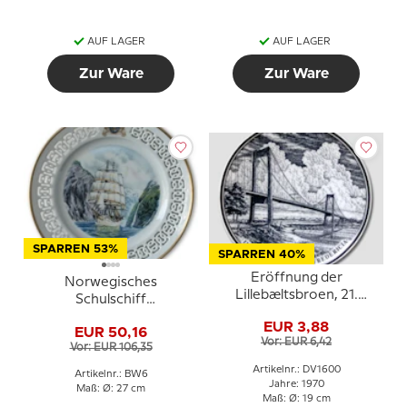
AUF LAGER
AUF LAGER
Zur Ware
Zur Ware
SPARREN 53%
SPARREN 40%
Eröffnung der
Norwegisches
Lillebæltsbroen, 21.
Schulschiff
Oktober 1970 Fredericia
Windjammerteller Nr. 6,
EUR 3,88
EUR 50,16
Bing & Gröndahl
Vor: EUR 6,42
Vor: EUR 106,35
Artikelnr.: DV1600
Artikelnr.: BW6
Jahre: 1970
Maß: Ø: 27 cm
Maß: Ø: 19 cm