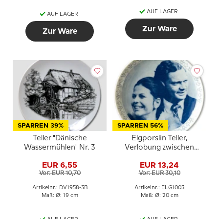
AUF LAGER
AUF LAGER
Zur Ware
Zur Ware
SPARREN 39%
SPARREN 56%
Teller "Dänische
Elgporslin Teller,
Wassermühlen" Nr. 3
Verlobung zwischen
König Carl Gustaf und
EUR 6,55
EUR 13,24
Silvia
Vor: EUR 10,70
Vor: EUR 30,10
Artikelnr.: DV1958-3B
Artikelnr.: ELG1003
Maß: Ø: 19 cm
Maß: Ø: 20 cm