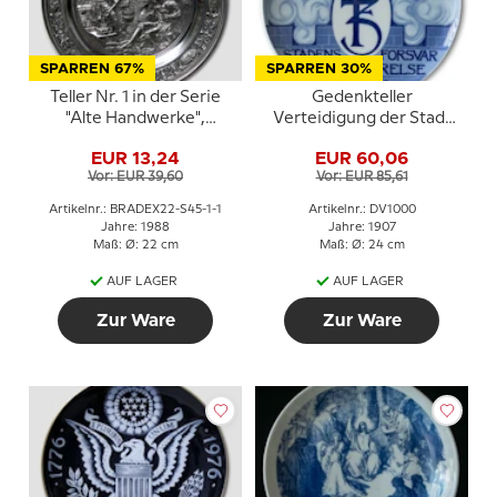
SPARREN 67%
SPARREN 30%
Teller Nr. 1 in der Serie
Gedenkteller
"Alte Handwerke",
Verteidigung der Stadt
Metallguss, SKS
Rettung des States 1659,
EUR 13,24
EUR 60,06
Porsgrund
Vor: EUR 39,60
Vor: EUR 85,61
Artikelnr.: BRADEX22-S45-1-1
Artikelnr.: DV1000
Jahre: 1988
Jahre: 1907
Maß: Ø: 22 cm
Maß: Ø: 24 cm
AUF LAGER
AUF LAGER
Zur Ware
Zur Ware