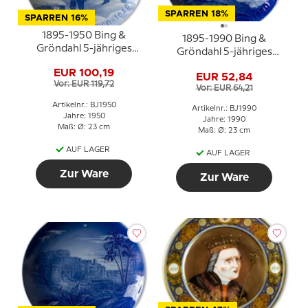
SPARREN 18%
SPARREN 16%
1895-1950 Bing &
1895-1990 Bing &
Gröndahl 5-jähriges
Gröndahl 5-jähriges
Weihnachtsjubiläum
Weihnachtsjubiläum
EUR 100,19
EUR 52,84
Vor: EUR 119,72
Vor: EUR 64,21
Artikelnr.: BJ1950
Artikelnr.: BJ1990
Jahre: 1950
Jahre: 1990
Maß: Ø: 23 cm
Maß: Ø: 23 cm
AUF LAGER
AUF LAGER
Zur Ware
Zur Ware