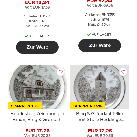
EUR 52,84
Gröndahl
EUR 13,24
Vor: EUR 69,56
Vor: EUR 17,39
Artikelnr.: BNR355
Artikelnr.: BJ1975
Jahre: 1976
Jahre: 1975
Maß: Ø: 23 cm
Maß: Ø: 23 cm
AUF LAGER
AUF LAGER
Zur Ware
Zur Ware
SPARREN 15%
SPARREN 15%
Hundested, Zeichnung in
Bing & Gröndahl Teller
Braun, Bing & Gröndahl
mit Store Heddinge
Motiv, Zeichnung in
EUR 17,26
EUR 17,26
Braun
Vor: EUR 20,33
Vor: EUR 20,33