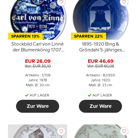
SPARREN 13%
SPARREN 22%
Stockbild Carl von Linné
1895-1920 Bing &
der Blumenkönig 1707-
Gröndahl 5-jähriges
1778
Weihnachtsjubiläum
EUR 26,09
EUR 46,69
Vor: EUR 30,10
Vor: EUR 60,06
Artikelnr.: ST09
Artikelnr.: BJ1920
Jahre: 1978
Jahre: 1920
Maß: Ø: 20 cm
Maß: Ø: 23 cm
AUF LAGER
AUF LAGER
Zur Ware
Zur Ware