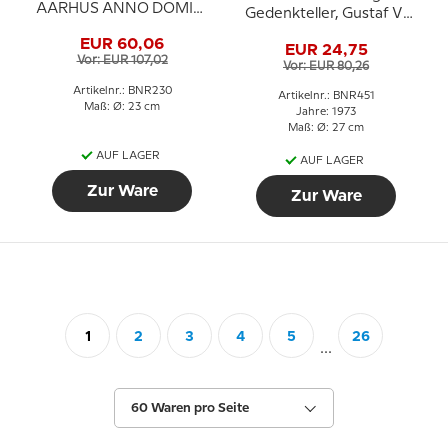
AARHUS ANNO DOMINI
Gedenkteller, Gustaf VI
MCMIX, Bing & Gröndahl
Adolf 1950 - 1973, Bing &
EUR 60,06
EUR 24,75
Gröndahl
Vor: EUR 107,02
Vor: EUR 80,26
Artikelnr.: BNR230
Artikelnr.: BNR451
Maß: Ø: 23 cm
Jahre: 1973
Maß: Ø: 27 cm
AUF LAGER
AUF LAGER
Zur Ware
Zur Ware
1
2
3
4
5
26
...
60 Waren pro Seite