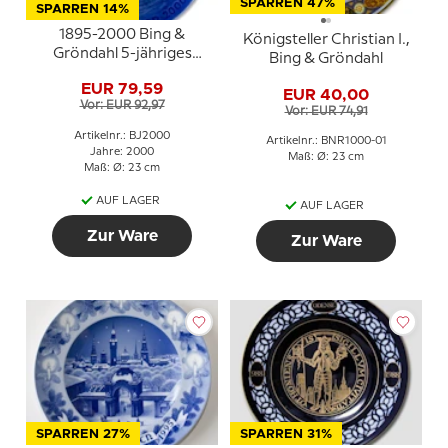
SPARREN 47%
SPARREN 14%
1895-2000 Bing &
Königsteller Christian I.,
Gröndahl 5-jähriges
Bing & Gröndahl
Weihnachtsjubiläum
EUR 79,59
EUR 40,00
Vor: EUR 92,97
Vor: EUR 74,91
Artikelnr.: BJ2000
Artikelnr.: BNR1000-01
Jahre: 2000
Maß: Ø: 23 cm
Maß: Ø: 23 cm
AUF LAGER
AUF LAGER
Zur Ware
Zur Ware
SPARREN 27%
SPARREN 31%