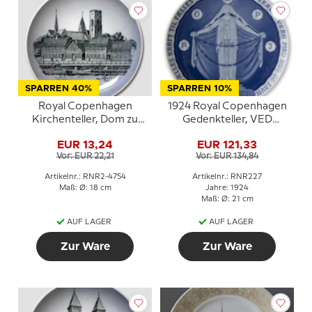
SPARREN 40%
SPARREN 10%
Royal Copenhagen
1924 Royal Copenhagen
Kirchenteller, Dom zu
Gedenkteller, VED
Ribe
FÆLLES KRAFT TIL
EUR 13,24
EUR 121,33
FÆLLES GAVN HER
Vor: EUR 22,21
Vor: EUR 134,84
SKABES VÆRN MOD
NØD OG SAVN D. A. L.,
Artikelnr.: RNR2-4754
Artikelnr.: RNR227
(Durch die vereinte Kraft
Maß: Ø: 18 cm
Jahre: 1924
und für die gute
Maß: Ø: 21 cm
Gemeinschaft wird ein
AUF LAGER
AUF LAGER
Zaun gegen die Armut
geb
Zur Ware
Zur Ware