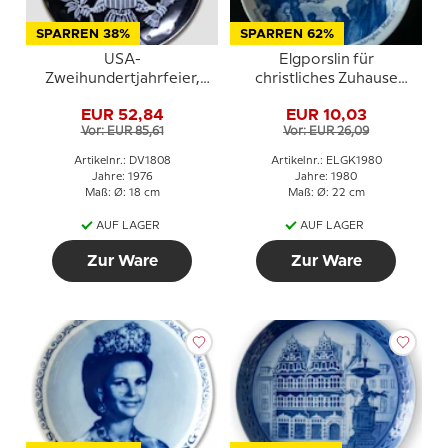
SPARREN 38%
SPARREN 62%
USA-
Elgporslin für
Zweihundertjahrfeier,
christliches Zuhause
Grande Copenhagen
Weihnachten 1980
EUR 52,84
EUR 10,03
Vor: EUR 85,61
Vor: EUR 26,09
Artikelnr.: DV1808
Artikelnr.: ELGK1980
Jahre: 1976
Jahre: 1980
Maß: Ø: 18 cm
Maß: Ø: 22 cm
AUF LAGER
AUF LAGER
Zur Ware
Zur Ware