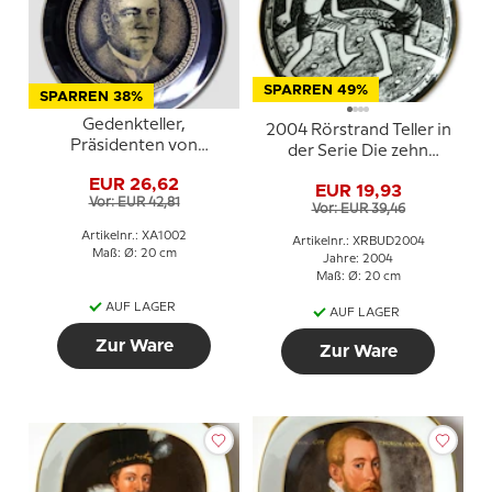
SPARREN 49%
SPARREN 38%
Gedenkteller,
2004 Rörstrand Teller in
Präsidenten von
der Serie Die zehn
Finnland, Lauri Kr.
Gebote
EUR 26,62
Relander 1925-1931,
EUR 19,93
Vor: EUR 42,81
Arabia
Vor: EUR 39,46
Artikelnr.: XA1002
Artikelnr.: XRBUD2004
Maß: Ø: 20 cm
Jahre: 2004
Maß: Ø: 20 cm
AUF LAGER
AUF LAGER
Zur Ware
Zur Ware