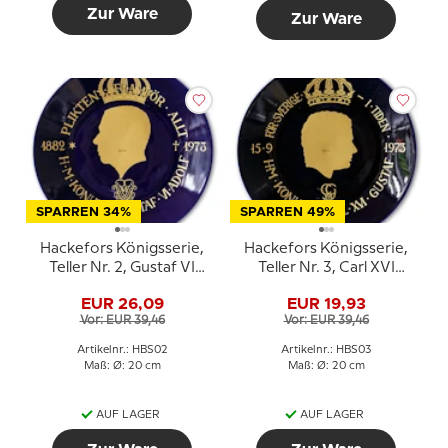
Zur Ware
Zur Ware
SPARREN 34%
SPARREN 49%
Hackefors Königsserie,
Hackefors Königsserie,
Teller Nr. 2, Gustaf VI
Teller Nr. 3, Carl XVI
Adolf
Gustaf
EUR 26,09
EUR 19,93
Vor: EUR 39,46
Vor: EUR 39,46
Artikelnr.: HBS02
Artikelnr.: HBS03
Maß: Ø: 20 cm
Maß: Ø: 20 cm
AUF LAGER
AUF LAGER