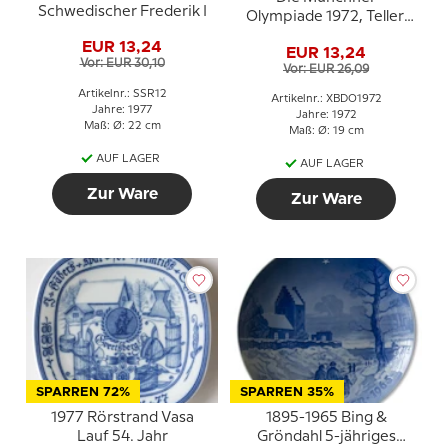
Schwedischer Frederik I
Olympiade 1972, Teller,
Berlin Design
EUR 13,24
EUR 13,24
Vor: EUR 30,10
Vor: EUR 26,09
Artikelnr.: SSR12
Artikelnr.: XBDO1972
Jahre: 1977
Jahre: 1972
Maß: Ø: 22 cm
Maß: Ø: 19 cm
AUF LAGER
AUF LAGER
Zur Ware
Zur Ware
SPARREN 72%
SPARREN 35%
1977 Rörstrand Vasa
1895-1965 Bing &
Lauf 54. Jahr
Gröndahl 5-jähriges