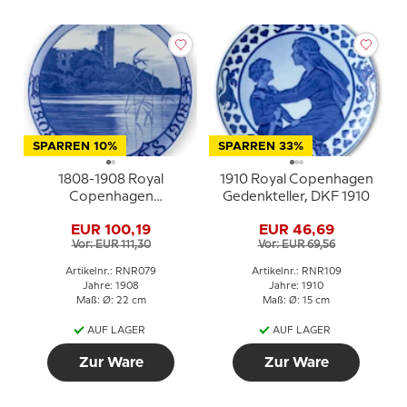
SPARREN 10%
SPARREN 33%
1808-1908 Royal
1910 Royal Copenhagen
Copenhagen
Gedenkteller, DKF 1910
Gedenkteller, Koldinghus
EUR 100,19
EUR 46,69
Vor: EUR 111,30
Vor: EUR 69,56
Artikelnr.: RNR079
Artikelnr.: RNR109
Jahre: 1908
Jahre: 1910
Maß: Ø: 22 cm
Maß: Ø: 15 cm
AUF LAGER
AUF LAGER
Zur Ware
Zur Ware