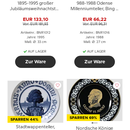
1895-1995 großer
988-1988 Odense
Jubiläumsweihnachtsteller,
Millenniumteller, Bing &
100 Jahre mit
Gröndahl
EUR 133,10
EUR 66,22
Weihnachtsteller, Bing &
Vor: EUR 181,93
Vor: EUR 96,31
Gröndahl
Artikelnr.: BNR1012
Artikelnr.: BNR1016
Jahre: 1995
Jahre: 1988
Maß: Ø: 33 cm
Maß: Ø: 27 cm
AUF LAGER
AUF LAGER
Zur Ware
Zur Ware
SPARREN 69%
SPARREN 44%
Stadtwappenteller,
Nordische Könige