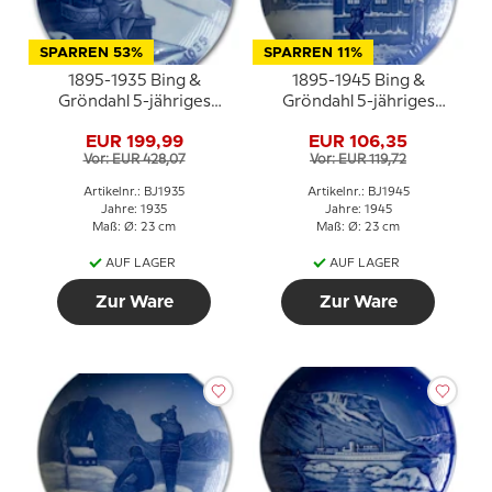
SPARREN 53%
SPARREN 11%
1895-1935 Bing &
1895-1945 Bing &
Gröndahl 5-jähriges
Gröndahl 5-jähriges
Weihnachtsjubiläum
Weihnachtsjubiläum
EUR 199,99
EUR 106,35
Vor: EUR 428,07
Vor: EUR 119,72
Artikelnr.: BJ1935
Artikelnr.: BJ1945
Jahre: 1935
Jahre: 1945
Maß: Ø: 23 cm
Maß: Ø: 23 cm
AUF LAGER
AUF LAGER
Zur Ware
Zur Ware