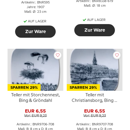
Artikelnr.: BNR8338-619
Artikelnr.: BNR595
Maß: Ø: 18 cm
Jahre: 1907
Maß: Ø: 23 cm
AUF LAGER
AUF LAGER
Zur Ware
Zur Ware
SPARREN 29%
SPARREN 29%
Teller mit Storchennest,
Teller mit
Bing & Gröndahl
Christiansborg, Bing &
Gröndahl
EUR 6,55
EUR 6,55
Vor: EUR 9,23
Vor: EUR 9,23
Artikelnr.: BNR9706-708
Artikelnr.: BNR9707-708
Maß: B: 8 cm x D: 8 cm
Maß: B: 8 cm x D: 8 cm