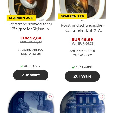
SPARREN 29%
SPARREN 20%
Rörstrand schwedischer
Rörstrand schwedischer
Königsteller Sigismund
König Teller Erik XIV
1592-1599
1560-1568
EUR 52,84
EUR 46,69
Vor: EUR 66,22
Vor: EUR 66,22
Artikelnr.: XRKP02
Artikelnr.: XRKP08
Maß: Ø: 22 cm
Maß: Ø: 22 cm
AUF LAGER
AUF LAGER
Zur Ware
Zur Ware