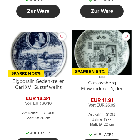
AUF LAGER
AUF LAGER
Zur Ware
Zur Ware
SPARREN 54%
SPARREN 56%
Elgporslin Gedenkteller
Gustavsberg
Carl XVI Gustaf weiht
Einwanderer 4, der
1975 den Flughafen in
amerikanische Brief,
EUR 13,24
Växjö ein
EUR 11,91
Entwurf Stig Jonson
Vor: EUR 30,10
Vor: EUR 26,09
Artikelnr.: ELG1008
Artikelnr.: G1013
Maß: Ø: 20 cm
Jahre: 1977
Maß: Ø: 22 cm
AUF LAGER
AUF LAGER