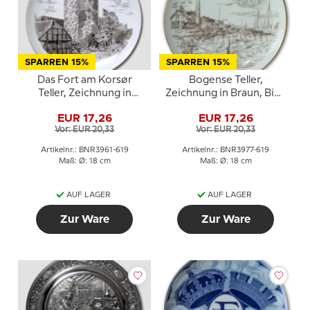
SPARREN 15%
SPARREN 15%
Das Fort am Korsør
Bogense Teller,
Teller, Zeichnung in
Zeichnung in Braun, Bing
Braun, Bing & Gröndahl
& Gröndahl
EUR 17,26
EUR 17,26
Vor: EUR 20,33
Vor: EUR 20,33
Artikelnr.: BNR3961-619
Artikelnr.: BNR3977-619
Maß: Ø: 18 cm
Maß: Ø: 18 cm
AUF LAGER
AUF LAGER
Zur Ware
Zur Ware