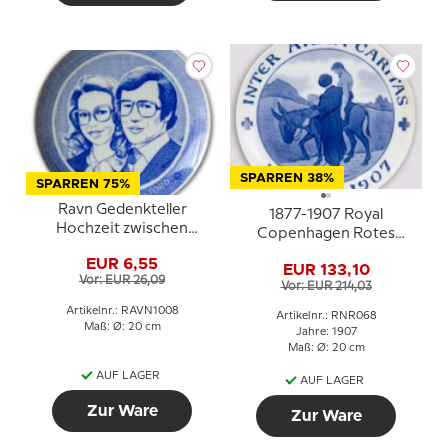
SPARREN 38%
SPARREN 75%
Ravn Gedenkteller
1877-1907 Royal
Hochzeit zwischen
Copenhagen Rotes
norwegischen Prinzessin
Kreuz Gedenkteller,
EUR 6,55
Christina und Tord
EUR 133,10
INTER ARMA CARITA
Vor: EUR 26,09
Magnusson
Vor: EUR 214,03
Artikelnr.: RAVN1008
Artikelnr.: RNR068
Maß: Ø: 20 cm
Jahre: 1907
Maß: Ø: 20 cm
AUF LAGER
AUF LAGER
Zur Ware
Zur Ware