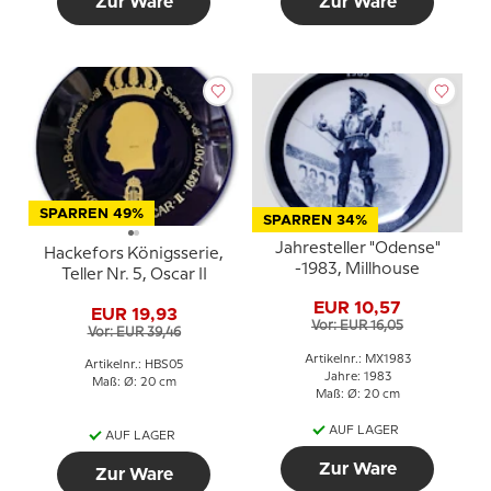
Zur Ware
Zur Ware
SPARREN 49%
SPARREN 34%
Jahresteller "Odense"
Hackefors Königsserie,
-1983, Millhouse
Teller Nr. 5, Oscar II
EUR 10,57
EUR 19,93
Vor: EUR 16,05
Vor: EUR 39,46
Artikelnr.: MX1983
Artikelnr.: HBS05
Jahre: 1983
Maß: Ø: 20 cm
Maß: Ø: 20 cm
AUF LAGER
AUF LAGER
Zur Ware
Zur Ware