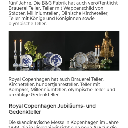
fünf Jahre. Die B&G Fabrik hat
auch
veröffentlicht
Brauerei Teller, Teller mit Wappenschild von
Städter, Milliniumteller , Dänische Kircheteller,
Teller mit Könige und Königinnen sowie
olympische
Teller
.
Royal
Copenhagen hat
auch Brauerei Teller,
Kircheteller, hundertjahresteller, Teller mit
Kompass
, Millenniumteller, olympische Teller und
unzählige Gedenkteller
.
Royal
Copenhagen
Jubiläums- und
Gedenkteller
Die skandinavische Messe in Kopenhagen im Jahre
1888, die in vielerlei Hinsicht eine neue Ära für die