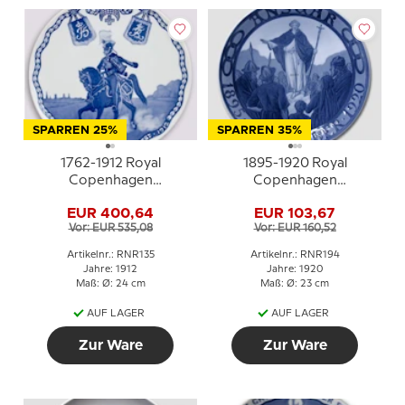
SPARREN 25%
SPARREN 35%
1762-1912 Royal
1895-1920 Royal
Copenhagen
Copenhagen
Gedenkteller,
Gedenkteller, Odd Fellow
EUR 400,64
EUR 103,67
GARDEHUSAR
Teller, ANSGAR 1895 - 11
Vor: EUR 535,08
Vor: EUR 160,52
REGIMENTET 1762-
OKTOBER -1920
1912.
Artikelnr.: RNR135
Artikelnr.: RNR194
Jahre: 1912
Jahre: 1920
Maß: Ø: 24 cm
Maß: Ø: 23 cm
AUF LAGER
AUF LAGER
Zur Ware
Zur Ware