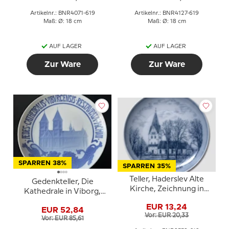
Artikelnr.: BNR4071-619
Artikelnr.: BNR4127-619
Maß: Ø: 18 cm
Maß: Ø: 18 cm
AUF LAGER
AUF LAGER
Zur Ware
Zur Ware
SPARREN 38%
SPARREN 35%
Teller, Haderslev Alte
Gedenkteller, Die
Kirche, Zeichnung in
Kathedrale in Viborg,
blau, Bing & Gröndahl
Bing & Gröndahl
EUR 13,24
EUR 52,84
Vor: EUR 20,33
Vor: EUR 85,61