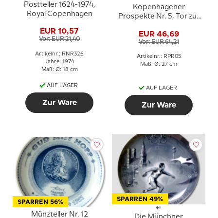
Postteller 1624-1974,
Kopenhagener
Royal Copenhagen
Prospekte Nr. 5, Tor zur
Zitadelle, Royal
EUR 10,57
EUR 46,69
Copenhagen
Vor: EUR 21,40
Vor: EUR 64,21
Artikelnr.: RNR326
Artikelnr.: RPR05
Jahre: 1974
Maß: Ø: 27 cm
Maß: Ø: 18 cm
AUF LAGER
AUF LAGER
Zur Ware
Zur Ware
SPARREN 49%
SPARREN 56%
Münzteller Nr. 12
Die Münchner