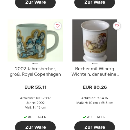
Zur Ware
Zur Ware
2002 Jahresbecher,
Becher mit Wiberg
groß, Royal Copenhagen
Wichteln, der auf einer
Kiste sitzt, Royal
Copenhagen Nr. 2-5436
EUR 55,11
EUR 80,26
Artikelnr.: RKS2002
Artikelnr.: 2-5436
Jahre: 2002
Maß: H: 10 cm x Ø: 8 cm
Maß: H: 12 cm
AUF LAGER
AUF LAGER
Zur Ware
Zur Ware