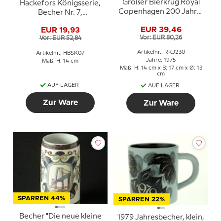
Großer Bierkrug Royal
Hackefors Königsserie,
Copenhagen 200 Jahre,
Becher Nr. 7,
1775-1975, Royal
Kronprinzessin Victoria
EUR 39,46
EUR 19,93
Copenhagen
Vor: EUR 80,26
Vor: EUR 52,84
Artikelnr.: RKJ230
Artikelnr.: HBSK07
Jahre: 1975
Maß: H: 14 cm
Maß: H: 14 cm x B: 17 cm x Ø: 13
cm
AUF LAGER
AUF LAGER
Zur Ware
Zur Ware
SPARREN 44%
SPARREN 22%
Becher "Die neue kleine
1979 Jahresbecher, klein,