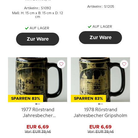
Artikelnr.: S1205
Artikelnr.: S1092
Maß: H: 15 cm x B: 15 cm x D: 12
cm
AUF LAGER
AUF LAGER
Zur Ware
Zur Ware
SPARREN 83%
SPARREN 83%
1977 Rörstrand
1978 Rörstrand
Jahresbecher
Jahresbecher Gripsholm
Stenhammer
EUR 6,69
EUR 6,69
Vor: EUR 39,46
Vor: EUR 39,46