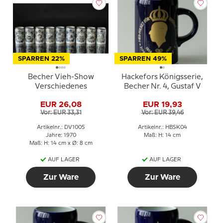
SPARREN 22%
SPARREN 49%
Becher Vieh-Show
Hackefors Königsserie,
Verschiedenes
Becher Nr. 4, Gustaf V
EUR 26,08
EUR 19,93
Vor: EUR 33,31
Vor: EUR 39,46
Artikelnr.: DV1005
Artikelnr.: HBSK04
Jahre: 1970
Maß: H: 14 cm
Maß: H: 14 cm x Ø: 8 cm
AUF LAGER
AUF LAGER
Zur Ware
Zur Ware