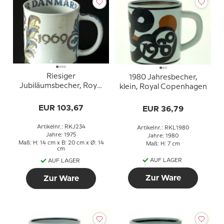
Riesiger
1980 Jahresbecher,
Jubiläumsbecher, Royal
klein, Royal Copenhagen
Copenhagen 1899-1969
Christian D. 9. jub. - Mit
EUR 103,67
EUR 36,79
Gott für Ehre und
Gerechtigkeit
Artikelnr.: RKJ234
Artikelnr.: RKL1980
Jahre: 1975
Jahre: 1980
Maß: H: 14 cm x B: 20 cm x Ø: 14
Maß: H: 7 cm
cm
AUF LAGER
AUF LAGER
Zur Ware
Zur Ware