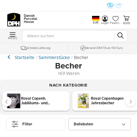
Danish
Porcelain
House
EUR
Korb
Login
Favoriten
MENÜ
Schnelle Lieferung
Versand GRATIS ab 150 Euro
Startseite
Sammlerstücke
Becher
Becher
169 Waren
NACH KATEGORIE
Royal Copenh.
Royal Copenhagen
Jubiläums- und
Jahresbecher
Gedenkbecher
Filter
Beliebsten