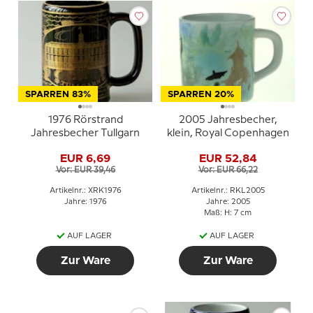
SPARREN 83%
SPARREN 20%
1976 Rörstrand
2005 Jahresbecher,
Jahresbecher Tullgarn
klein, Royal Copenhagen
EUR 6,69
EUR 52,84
Vor: EUR 39,46
Vor: EUR 66,22
Artikelnr.: XRK1976
Artikelnr.: RKL2005
Jahre: 1976
Jahre: 2005
Maß: H: 7 cm
AUF LAGER
AUF LAGER
Zur Ware
Zur Ware