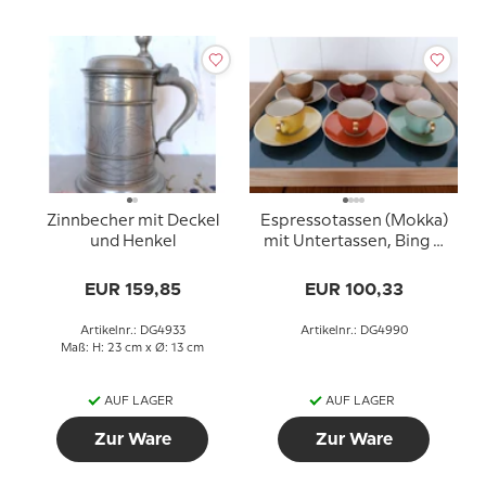
Zinnbecher mit Deckel
Espressotassen (Mokka)
und Henkel
mit Untertassen, Bing &
Gröndahl, 6er-Set in
passenden Farben.**
EUR 159,85
EUR 100,33
Artikelnr.: DG4933
Artikelnr.: DG4990
Maß: H: 23 cm x Ø: 13 cm
AUF LAGER
AUF LAGER
Zur Ware
Zur Ware