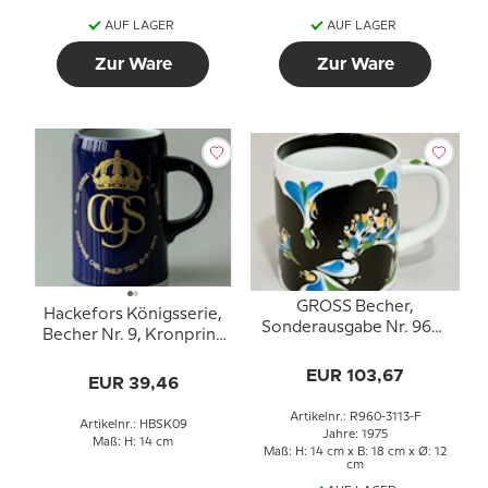
AUF LAGER
AUF LAGER
Zur Ware
Zur Ware
GROSS Becher,
Hackefors Königsserie,
Sonderausgabe Nr. 960-
Becher Nr. 9, Kronprinz
3113
Carl Philip
EUR 103,67
EUR 39,46
Artikelnr.: R960-3113-F
Artikelnr.: HBSK09
Jahre: 1975
Maß: H: 14 cm
Maß: H: 14 cm x B: 18 cm x Ø: 12
cm