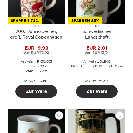
SPARREN 73%
SPARREN 85%
2003 Jahresbecher,
Schwedischer
groß, Royal Copenhagen
Landschaft
Blumenbecher Bohuslän
EUR 19,93
EUR 2,01
Geißblatt
Vor: EUR 72,90
Vor: EUR 13,24
Artikelnr.: RKS2003
Artikelnr.: SLB06
Jahre: 2003
Maß: H: 8 cm x B: 11 cm x D: 8 cm
Maß: H: 12 cm
AUF LAGER
AUF LAGER
Zur Ware
Zur Ware