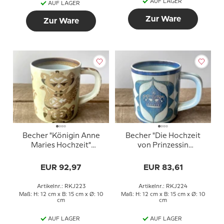
AUF LAGER
AUF LAGER
Zur Ware
Zur Ware
Becher "Königin Anne
Becher "Die Hochzeit
Maries Hochzeit"
von Prinzessin
Sept.1964, Royal
Benedicte" 1968
Copenhagen NR. 703-
EUR 92,97
EUR 83,61
3135
Artikelnr.: RKJ223
Artikelnr.: RKJ224
Maß: H: 12 cm x B: 15 cm x Ø: 10
Maß: H: 12 cm x B: 15 cm x Ø: 10
cm
cm
AUF LAGER
AUF LAGER