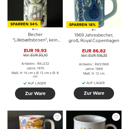
SPARREN 34%
SPARREN 18%
Becher
1969 Jahresbecher,
"Lillebæltsbroen", kein
groß, Royal Copenhagen
Datum, Royal
EUR 19,93
EUR 86,82
Copenhagen
Vor: EUR 30,10
Vor: EUR 106,35
Artikelnr.: RKJ232
Artikelnr.: RKS1969
Jahre: 1970
Jahre: 1969
Maß: H: 14 cm x B: 12 cm x Ø: 8
Maß: H: 12 cm
cm
AUF LAGER
AUF LAGER
Zur Ware
Zur Ware