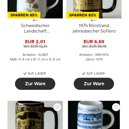
SPARREN 85%
SPARREN 83%
Schwedischer
1974 Rörstrand
Landschaft
Jahresbecher Sofiero
Blumenbecher Jämtland
EUR 2,01
EUR 6,69
Gymnadenia Nigra
Vor: EUR 13,24
Vor: EUR 39,46
Artikelnr.: SLB07
Artikelnr.: XRK1974
Maß: H: 8 cm x B: 11 cm x D: 8 cm
Jahre: 1975
AUF LAGER
AUF LAGER
Zur Ware
Zur Ware