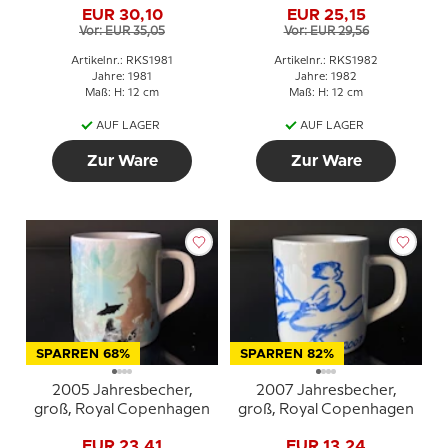
EUR 30,10
EUR 25,15
Vor: EUR 35,05
Vor: EUR 29,56
Artikelnr.: RKS1981
Artikelnr.: RKS1982
Jahre: 1981
Jahre: 1982
Maß: H: 12 cm
Maß: H: 12 cm
AUF LAGER
AUF LAGER
Zur Ware
Zur Ware
SPARREN 68%
SPARREN 82%
2005 Jahresbecher,
2007 Jahresbecher,
groß, Royal Copenhagen
groß, Royal Copenhagen
EUR 23,41
EUR 13,24