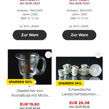
Vor: EUR 73,57
Vor: EUR 73,57
Artikelnr.: RKS2005
Artikelnr.: RKS2007
Jahre: 2005
Jahre: 2007
Maß: H: 12 cm
Maß: H: 12 cm
AUF LAGER
AUF LAGER
Zur Ware
Zur Ware
SPARREN 50%
SPARREN 34%
Schwedische
Glasbecher von
Landschaftsblumen-
KostaBoda mit Motiv
Kaffeetassen mit
von Gustav Vasa 1523-
EUR 26,08
Untertasse Västmanland
EUR 19,80
1560
Vor: EUR 39,46
Mistletoe, Set mit 6 Stk.
Vor: EUR 39,46