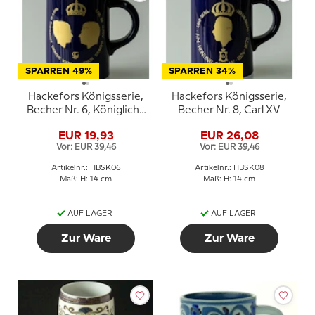
SPARREN 49%
SPARREN 34%
Hackefors Königsserie,
Hackefors Königsserie,
Becher Nr. 6, Königliche
Becher Nr. 8, Carl XV
Hochzeit, Carl XVI
EUR 19,93
EUR 26,08
Gustaf und Silvia
Vor: EUR 39,46
Vor: EUR 39,46
Artikelnr.: HBSK06
Artikelnr.: HBSK08
Maß: H: 14 cm
Maß: H: 14 cm
AUF LAGER
AUF LAGER
Zur Ware
Zur Ware