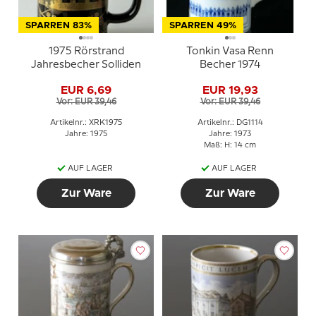
SPARREN 83%
SPARREN 49%
1975 Rörstrand
Tonkin Vasa Renn
Jahresbecher Solliden
Becher 1974
EUR 6,69
EUR 19,93
Vor: EUR 39,46
Vor: EUR 39,46
Artikelnr.: XRK1975
Artikelnr.: DG1114
Jahre: 1975
Jahre: 1973
Maß: H: 14 cm
AUF LAGER
AUF LAGER
Zur Ware
Zur Ware