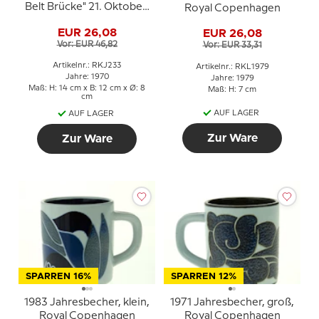
Belt Brücke" 21. Oktober,
Royal Copenhagen
Royal Copenhagen
EUR 26,08
EUR 26,08
Vor: EUR 46,82
Vor: EUR 33,31
Artikelnr.: RKJ233
Artikelnr.: RKL1979
Jahre: 1970
Jahre: 1979
Maß: H: 14 cm x B: 12 cm x Ø: 8
Maß: H: 7 cm
cm
AUF LAGER
AUF LAGER
Zur Ware
Zur Ware
SPARREN 16%
SPARREN 12%
1983 Jahresbecher, klein,
1971 Jahresbecher, groß,
Royal Copenhagen
Royal Copenhagen