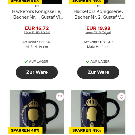
SPARREN 58%
SPARREN 49%
Hackefors Königsserie,
Hackefors Königsserie,
Becher Nr. 1, Gustaf VI
Becher Nr. 2, Gustaf VI
Adolf 90 Jahre
Adolf
EUR 16,72
EUR 19,93
Vor: EUR 39,46
Vor: EUR 39,46
Artikelnr.: HBSK01
Artikelnr.: HBSK02
Maß: H: 14 cm
Maß: H: 14 cm
AUF LAGER
AUF LAGER
Zur Ware
Zur Ware
SPARREN 49%
SPARREN 49%