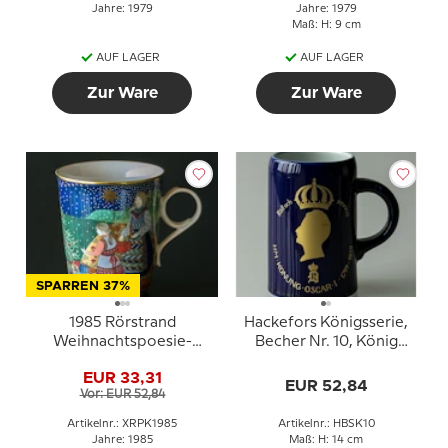
Jahre: 1979
Jahre: 1979
Maß: H: 9 cm
AUF LAGER
AUF LAGER
Zur Ware
Zur Ware
SPARREN 37%
1985 Rörstrand
Hackefors Königsserie,
Weihnachtspoesie-
Becher Nr. 10, König
Becher, Ein Stern glänzt
Oscar I.
EUR 33,31
EUR 52,84
Vor: EUR 52,84
Artikelnr.: XRPK1985
Artikelnr.: HBSK10
Jahre: 1985
Maß: H: 14 cm