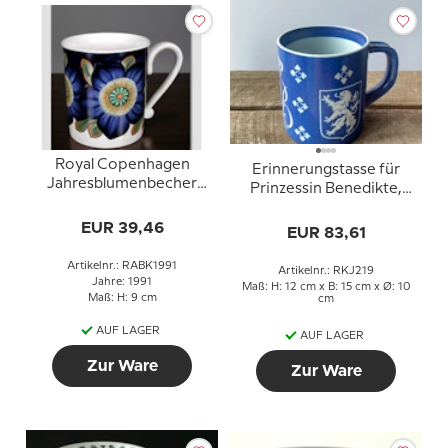
Royal Copenhagen
Erinnerungstasse für
Jahresblumenbecher
Prinzessin Benedikte,
1991
Aluminia Nr. 740-3135
EUR 39,46
EUR 83,61
Artikelnr.: RABK1991
Artikelnr.: RKJ219
Jahre: 1991
Maß: H: 12 cm x B: 15 cm x Ø: 10
Maß: H: 9 cm
cm
AUF LAGER
AUF LAGER
Zur Ware
Zur Ware