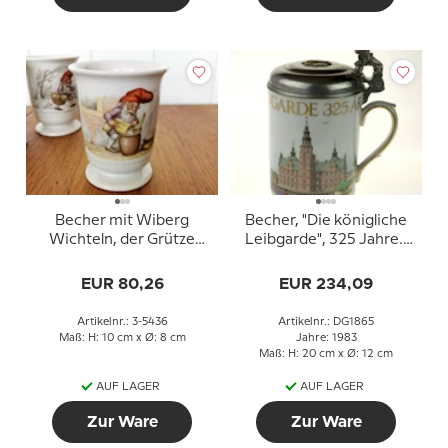
Becher mit Wiberg
Becher, "Die königliche
Wichteln, der Grütze
Leibgarde", 325 Jahre.,
macht, Royal
Royal Copenhagen
Copenhagen Nr. 3-5436
EUR 80,26
EUR 234,09
Artikelnr.: 3-5436
Artikelnr.: DG1865
Maß: H: 10 cm x Ø: 8 cm
Jahre: 1983
Maß: H: 20 cm x Ø: 12 cm
AUF LAGER
AUF LAGER
Zur Ware
Zur Ware