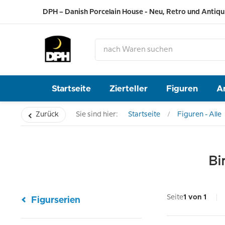
DPH – Danish Porcelain House - Neu, Retro und Antiqu
Startseite
Zierteller
Figuren
A
Zurück
Sie sind hier:
Startseite
Figuren - Alle
Bi
Seite
1 von 1
Figurserien