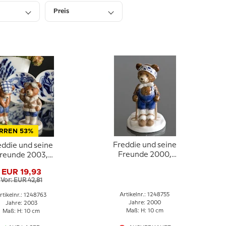
Preis
RREN 53%
Freddie und seine
eddie und seine
Freunde 2000,
reunde 2003,
Freddie, Figur, Bing &
die, Figur, Bing &
EUR 19,93
Gröndahl
Gröndahl
Vor: EUR 42,81
Artikelnr.: 1248755
rtikelnr.: 1248763
Jahre: 2000
Jahre: 2003
Maß: H: 10 cm
Maß: H: 10 cm