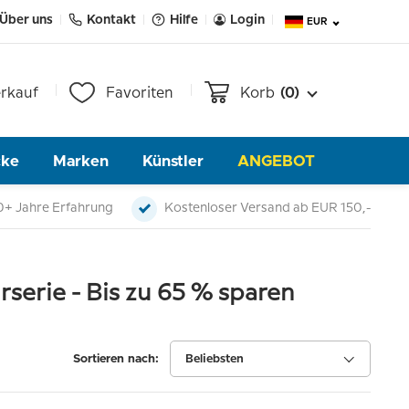
Über uns
Kontakt
Hilfe
Login
EUR
rkauf
Favoriten
Korb
(0)
cke
Marken
Künstler
ANGEBOT
0+ Jahre Erfahrung
Kostenloser Versand ab EUR 150,-
rserie - Bis zu 65 % sparen
Sortieren nach:
Beliebsten