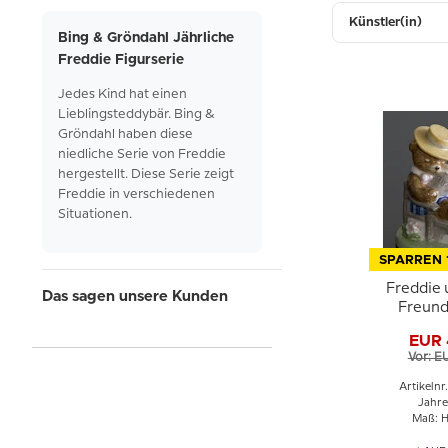
Künstler(in)
Bing & Gröndahl Jährliche
Freddie Figurserie
Jedes Kind hat einen
Lieblingsteddybär. Bing &
Gröndahl haben diese
niedliche Serie von Freddie
hergestellt. Diese Serie zeigt
Freddie in verschiedenen
Situationen.
SPARREN 
Freddie 
Das sagen unsere Kunden
Freund
Freddie, F
EUR 
Grö
Vor: E
Artikelnr
Jahre
Maß: H