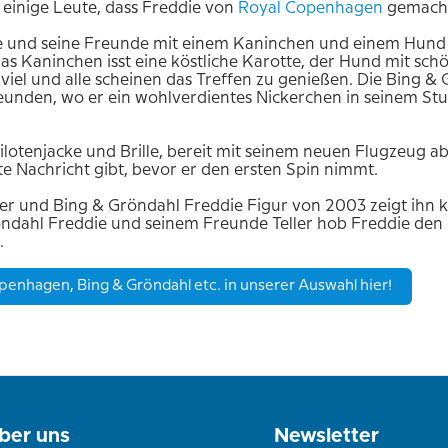
einige Leute, dass Freddie von
Royal
Copenhagen
gemacht
e und seine Freunde mit einem Kaninchen und einem Hund z
as Kaninchen isst eine köstliche Karotte, der Hund mit s
viel und alle scheinen das Treffen zu genießen. Die Bing &
reunden, wo er ein wohlverdientes Nickerchen in seinem S
ilotenjacke und Brille, bereit mit seinem neuen Flugzeug ab
zte Nachricht gibt, bevor er den ersten Spin nimmt.
eler und Bing & Gröndahl Freddie Figur von 2003 zeigt ihn k
ndahl Freddie und seinem Freunde Teller hob Freddie den
.
openhagen, Bing & Gröndahl etc. in unserer Auswahl hier!
ber uns
Newsletter