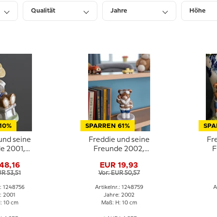
Qualität
Jahre
Höhe
10%
SPARREN 61%
SPA
und seine
Freddie und seine
Fr
e 2001,
Freunde 2002,
F
igur, Bing &
Freddie, Figur, Bing &
Fred
48,16
EUR 19,93
ndahl
Gröndahl
UR 53,51
Vor: EUR 50,57
.: 1248756
Artikelnr.: 1248759
A
: 2001
Jahre: 2002
: 10 cm
Maß: H: 10 cm