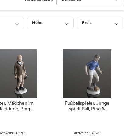
Höhe
Preis
ter, Mädchen im
Fußballspieler, Junge
kleidung, Bing &
spielt Ball, Bing &
ndahl Figur Nr.
Gröndahl Figur Nr.
2369
2375
Artikelnr.: B2369
Artikelnr.: B2375