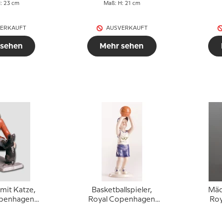
: 23 cm
Maß: H: 21 cm
ERKAUFT
AUSVERKAUFT
 sehen
Mehr sehen
mit Katze,
Basketballspieler,
Mäd
openhagen
Royal Copenhagen
Ro
Nr. 761
Figur Nr. 457