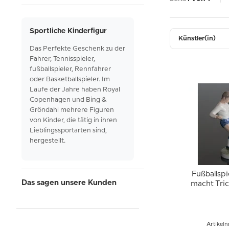
Sportliche Kinderfigur
Künstler(in)
Das
Perfekte Geschenk
zu der
Fahrer
,
Tennisspieler,
fußballspieler, Rennfahrer
oder
Basketballspieler. Im
Laufe der Jahre haben Royal
Copenhagen und
Bing &
Gröndahl
mehrere
Figuren
von Kinder, die tätig
in ihren
Lieblingssportarten sind,
hergestellt.
Fußballspi
Das sagen unsere Kunden
macht Tri
Ball,
Copenhage
4
Artikeln