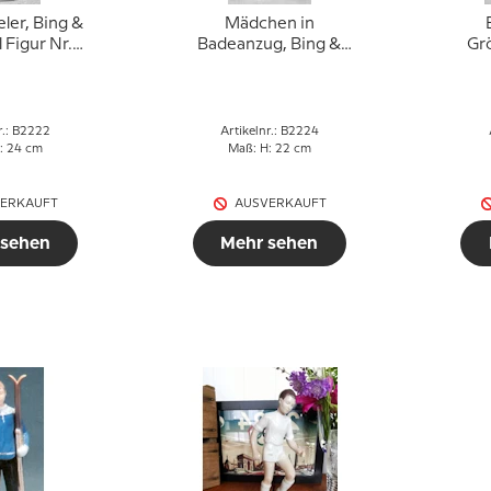
eler, Bing &
Mädchen in
 Figur Nr.
Badeanzug, Bing &
Grö
222
Gröndahl Figur Nr.
2224
r.: B2222
Artikelnr.: B2224
: 24 cm
Maß: H: 22 cm
ERKAUFT
AUSVERKAUFT
 sehen
Mehr sehen