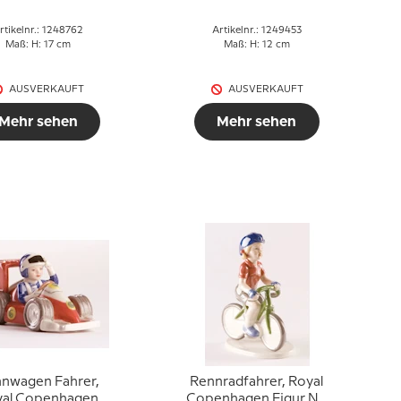
rtikelnr.: 1248762
Artikelnr.: 1249453
Maß: H: 17 cm
Maß: H: 12 cm
AUSVERKAUFT
AUSVERKAUFT
Mehr sehen
Mehr sehen
nwagen Fahrer,
Rennradfahrer, Royal
yal Copenhagen
Copenhagen Figur Nr.