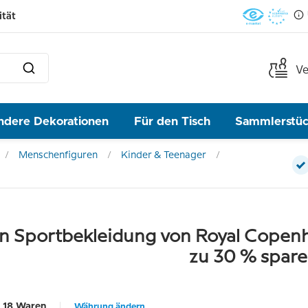
ität
Ve
ndere Dekorationen
Für den Tisch
Sammlerstü
Menschenfiguren
Kinder & Teenager
in Sportbekleidung von Royal Copenh
zu 30 % spar
18 Waren
Währung ändern