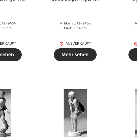
54
455
.: 1249454
Artikelnr.: 1249455
A
: 12 cm
Maß: H: 14 cm
ERKAUFT
AUSVERKAUFT
 sehen
Mehr sehen