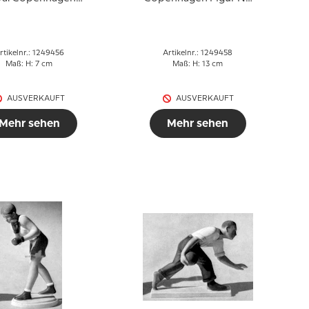
Figur Nr. 456
458
rtikelnr.: 1249456
Artikelnr.: 1249458
Maß: H: 7 cm
Maß: H: 13 cm
AUSVERKAUFT
AUSVERKAUFT
Mehr sehen
Mehr sehen