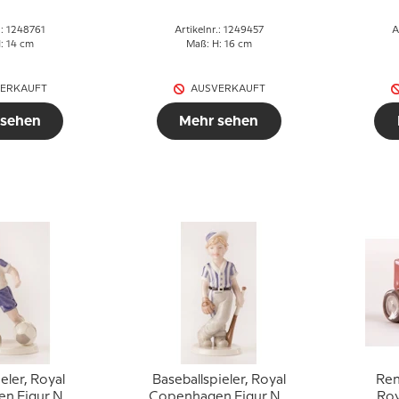
.: 1248761
Artikelnr.: 1249457
A
: 14 cm
Maß: H: 16 cm
ERKAUFT
AUSVERKAUFT
 sehen
Mehr sehen
eler, Royal
Baseballspieler, Royal
Ren
n Figur Nr.
Copenhagen Figur Nr.
Ro