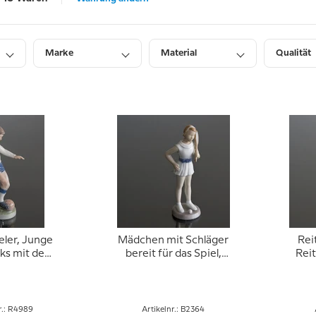
Marke
Material
Qualität
eler, Junge
Mädchen mit Schläger
Rei
cks mit dem
bereit für das Spiel,
Reit
 Royal
Bing & Gröndahl Figur
Grö
n Figur Nr.
Nr. 2364
989
r.: R4989
Artikelnr.: B2364