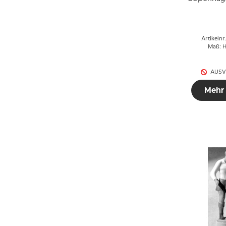
4
Artikelnr
Maß: H
AUSV
Mehr