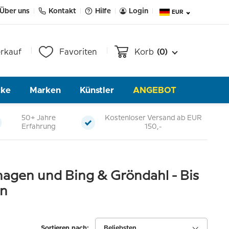
Über uns
Kontakt
Hilfe
Login
EUR
rkauf
Favoriten
Korb
(0)
cke
Marken
Künstler
ANGEBOT
50+ Jahre
Kostenloser Versand ab EUR
Erfahrung
150,-
agen und Bing & Gröndahl - Bis
en
Sortieren nach:
Beliebsten