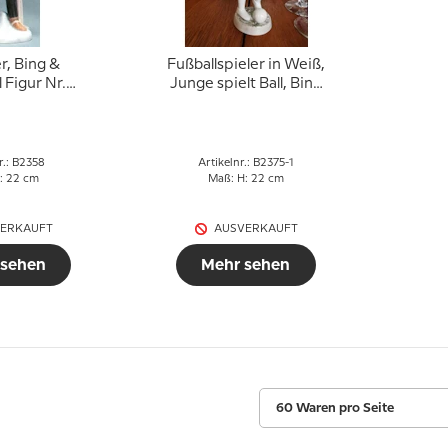
r, Bing &
Fußballspieler in Weiß,
 Figur Nr.
Junge spielt Ball, Bing
358
& Gröndahl Figur Nr.
2375
r.: B2358
Artikelnr.: B2375-1
: 22 cm
Maß: H: 22 cm
ERKAUFT
AUSVERKAUFT
 sehen
Mehr sehen
60 Waren pro Seite