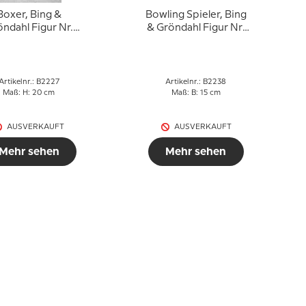
Boxer, Bing &
Bowling Spieler, Bing
ndahl Figur Nr.
& Gröndahl Figur Nr.
2227
2238
Artikelnr.: B2227
Artikelnr.: B2238
Maß: H: 20 cm
Maß: B: 15 cm
AUSVERKAUFT
AUSVERKAUFT
Mehr sehen
Mehr sehen