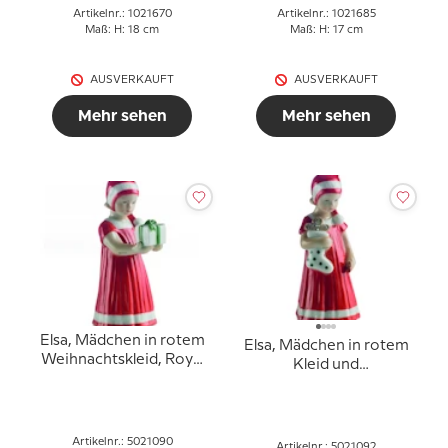
Artikelnr.: 1021670
Artikelnr.: 1021685
Maß: H: 18 cm
Maß: H: 17 cm
AUSVERKAUFT
AUSVERKAUFT
Mehr sehen
Mehr sehen
Elsa, Mädchen in rotem
Elsa, Mädchen in rotem
Weihnachtskleid, Royal
Kleid und
Copenhagen Figur Nr.
Weihnachtsstrumpf,
090
Royal Copenhagen Figur
Nr. 092
Artikelnr.: 5021090
Artikelnr.: 5021092