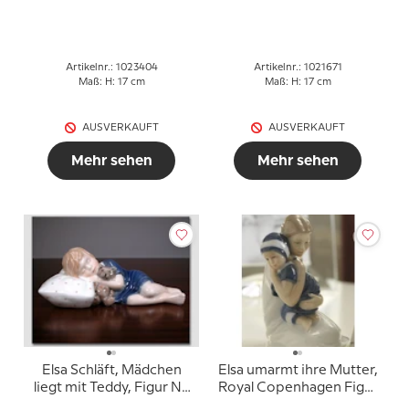
Nr. 1574 oder 404
Copenhagen Figur Nr.
671
Artikelnr.: 1023404
Artikelnr.: 1021671
Maß: H: 17 cm
Maß: H: 17 cm
AUSVERKAUFT
AUSVERKAUFT
Mehr sehen
Mehr sehen
Elsa Schläft, Mädchen
Elsa umarmt ihre Mutter,
liegt mit Teddy, Figur Nr.
Royal Copenhagen Figur
675
Nr. 690