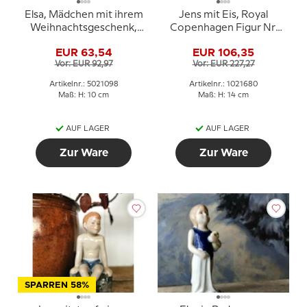
Elsa, Mädchen mit ihrem
Jens mit Eis, Royal
Weihnachtsgeschenk,
Copenhagen Figur Nr.
Royal Copenhagen Figur
680
EUR 63,54
EUR 106,35
Nr. 098
Vor: EUR 92,97
Vor: EUR 227,27
Artikelnr.: 5021098
Artikelnr.: 1021680
Maß: H: 10 cm
Maß: H: 14 cm
AUF LAGER
AUF LAGER
Zur Ware
Zur Ware
SPARREN 58%