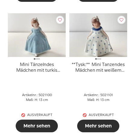
Mini Tänzelndes
**Tysk:** Mini Tanzendes
Mädchen mit turkis
Mädchen mit weißem
Kleid, Mini, Mädchen
Kleid und blauen
Stehend mit
Punkten, Royal
Ausgebreitetem Kleid,
Copenhagen Figur Nr.
Royal Copenhagen Figur
101
Artikelnr.: 5021100
Artikelnr.: 5021101
Nr. 100
Maß: H: 13 cm
Maß: H: 13 cm
AUSVERKAUFT
AUSVERKAUFT
Mehr sehen
Mehr sehen