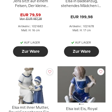
Jens sitzt auf einem
Elsa in Badeanzug,
Felsen, Der kleine
stehendes Mädchen im
Strandlöwe, Royal
Badeanzug, Figur Nr. 678
EUR 79,59
Copenhagen Figur Nr.
EUR 199,98
Vor: EUR 187,28
682
Artikelnr.: 1021682
Artikelnr.: 1021678
Maß: H: 16 cm
Maß: H: 17 cm
AUF LAGER
AUF LAGER
Zur Ware
Zur Ware
Elsa mit ihrer Mutter,
Elsa isst Eis, Royal