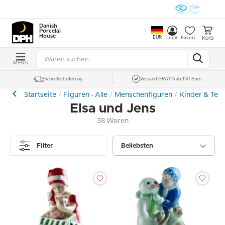
Danish
Porcelain
House
EUR
Korb
Login
Favoriten
MENÜ
Schnelle Lieferung
Versand GRATIS ab 150 Euro
Startseite
Figuren - Alle
Menschenfiguren
Kinder & Tee
Elsa und Jens
38 Waren
Filter
Beliebsten