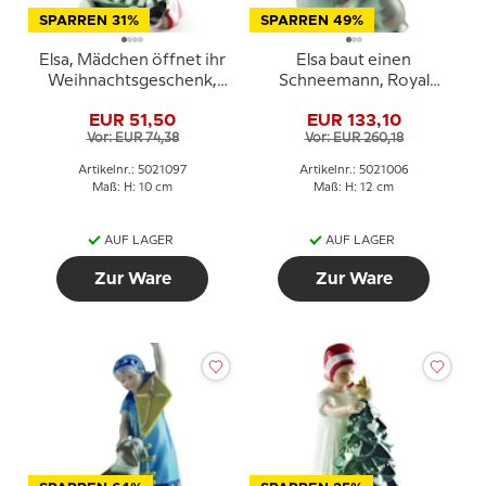
SPARREN 31%
SPARREN 49%
Elsa, Mädchen öffnet ihr
Elsa baut einen
Weihnachtsgeschenk,
Schneemann, Royal
Royal Copenhagen Figur
Copenhagen Figur Nr.
EUR 51,50
EUR 133,10
Nr. 097
006
Vor: EUR 74,38
Vor: EUR 260,18
Artikelnr.: 5021097
Artikelnr.: 5021006
Maß: H: 10 cm
Maß: H: 12 cm
AUF LAGER
AUF LAGER
Zur Ware
Zur Ware