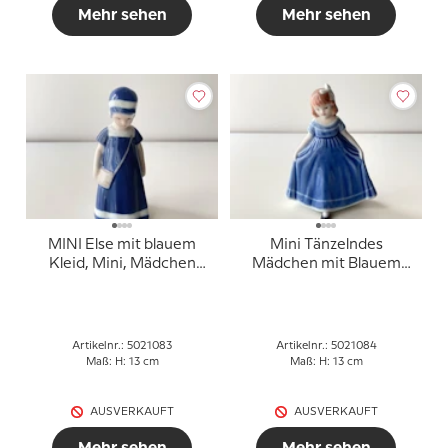
Mehr sehen
Mehr sehen
MINI Else mit blauem
Mini Tänzelndes
Kleid, Mini, Mädchen
Mädchen mit Blauem
stehend mit Tasche,
Kleid, Mini, Mädchen
Royal Copenhagen Figur
Stehend mit
Nr. 083
Ausgebreitetem Blauem
Kleid, Royal
Artikelnr.: 5021083
Artikelnr.: 5021084
Copenhagen Figur Nr.
Maß: H: 13 cm
Maß: H: 13 cm
084
AUSVERKAUFT
AUSVERKAUFT