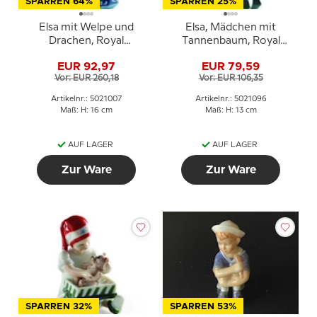
SPARREN 64%
SPARREN 25%
Elsa mit Welpe und
Elsa, Mädchen mit
Drachen, Royal
Tannenbaum, Royal
Copenhagen Figur Nr.
Copenhagen Figur Nr.
EUR 92,97
EUR 79,59
007
096
Vor: EUR 260,18
Vor: EUR 106,35
Artikelnr.: 5021007
Artikelnr.: 5021096
Maß: H: 16 cm
Maß: H: 13 cm
AUF LAGER
AUF LAGER
Zur Ware
Zur Ware
SPARREN 32%
SPARREN 53%