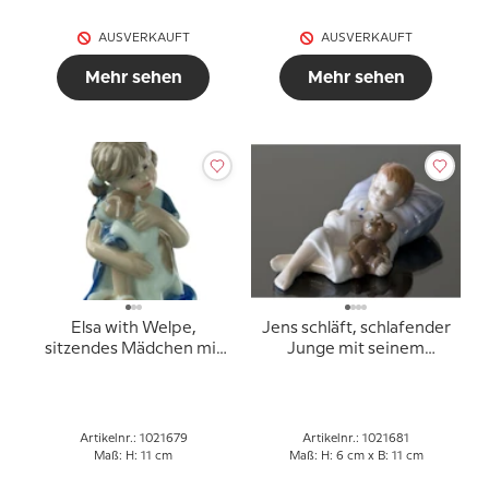
AUSVERKAUFT
AUSVERKAUFT
Mehr sehen
Mehr sehen
Elsa with Welpe,
Jens schläft, schlafender
sitzendes Mädchen mit
Junge mit seinem
Welpe, Figur Nr. 679
Teddybär, Royal
Copenhagen Figur Nr.
681
Artikelnr.: 1021679
Artikelnr.: 1021681
Maß: H: 11 cm
Maß: H: 6 cm x B: 11 cm