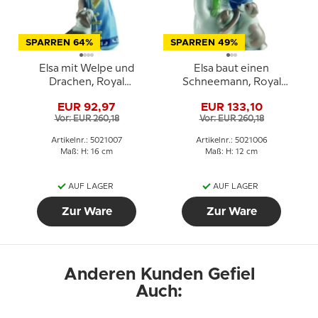
SPARREN 64%
SPARREN 49%
Elsa mit Welpe und
Elsa baut einen
Drachen, Royal
Schneemann, Royal
Copenhagen Figur Nr.
Copenhagen Figur Nr.
EUR 92,97
EUR 133,10
007
006
Vor: EUR 260,18
Vor: EUR 260,18
Artikelnr.: 5021007
Artikelnr.: 5021006
Maß: H: 16 cm
Maß: H: 12 cm
AUF LAGER
AUF LAGER
Zur Ware
Zur Ware
Anderen Kunden Gefiel
Auch: