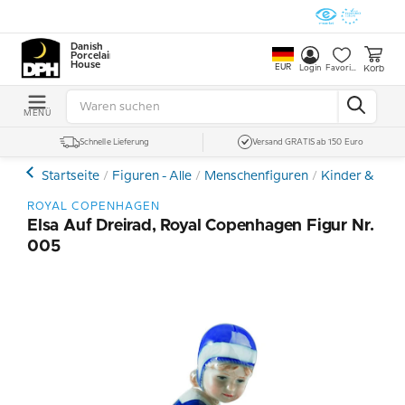
Danish
Porcelain
House
EUR
Korb
Login
Favoriten
MENÜ
Schnelle Lieferung
Versand GRATIS ab 150 Euro
Startseite
Figuren - Alle
Menschenfiguren
Kinder & Tee
ROYAL COPENHAGEN
Elsa Auf Dreirad, Royal Copenhagen Figur Nr.
005