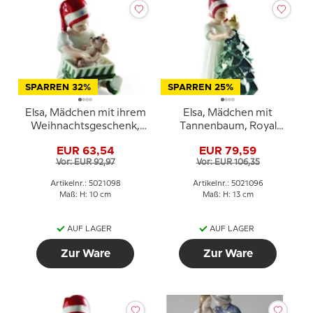
SPARREN 32%
SPARREN 25%
Elsa, Mädchen mit ihrem
Elsa, Mädchen mit
Weihnachtsgeschenk,
Tannenbaum, Royal
Royal Copenhagen Figur
Copenhagen Figur Nr.
EUR 63,54
EUR 79,59
Nr. 098
096
Vor: EUR 92,97
Vor: EUR 106,35
Artikelnr.: 5021098
Artikelnr.: 5021096
Maß: H: 10 cm
Maß: H: 13 cm
AUF LAGER
AUF LAGER
Zur Ware
Zur Ware