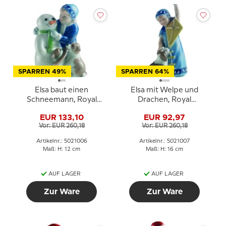
SPARREN 49%
SPARREN 64%
Elsa baut einen
Elsa mit Welpe und
Schneemann, Royal
Drachen, Royal
Copenhagen Figur Nr.
Copenhagen Figur Nr.
EUR 133,10
EUR 92,97
006
007
Vor: EUR 260,18
Vor: EUR 260,18
Artikelnr.: 5021006
Artikelnr.: 5021007
Maß: H: 12 cm
Maß: H: 16 cm
AUF LAGER
AUF LAGER
Zur Ware
Zur Ware