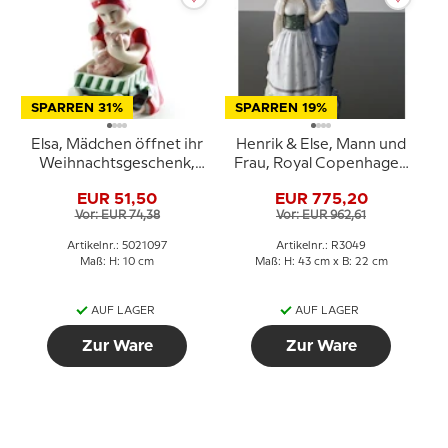
SPARREN 31%
SPARREN 19%
Elsa, Mädchen öffnet ihr
Henrik & Else, Mann und
Weihnachtsgeschenk,
Frau, Royal Copenhagen
Royal Copenhagen Figur
Figur Nr. 3049
EUR 51,50
EUR 775,20
Nr. 097
Vor: EUR 74,38
Vor: EUR 962,61
Artikelnr.: 5021097
Artikelnr.: R3049
Maß: H: 10 cm
Maß: H: 43 cm x B: 22 cm
AUF LAGER
AUF LAGER
Zur Ware
Zur Ware