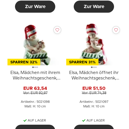
Zur Ware
Zur Ware
SPARREN 32%
SPARREN 31%
Elsa, Mädchen mit ihrem
Elsa, Mädchen öffnet ihr
Weihnachtsgeschenk,
Weihnachtsgeschenk,
Royal Copenhagen Figur
Royal Copenhagen Figur
EUR 63,54
EUR 51,50
Nr. 098
Nr. 097
Vor: EUR 92,97
Vor: EUR 74,38
Artikelnr.: 5021098
Artikelnr.: 5021097
Maß: H: 10 cm
Maß: H: 10 cm
AUF LAGER
AUF LAGER