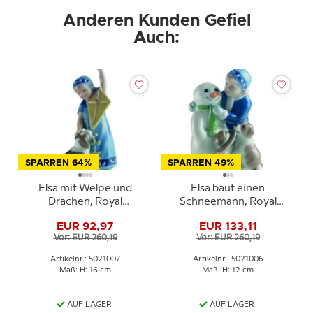
Anderen Kunden Gefiel
Auch:
SPARREN 64%
SPARREN 49%
Elsa mit Welpe und
Elsa baut einen
Drachen, Royal
Schneemann, Royal
Copenhagen Figur Nr.
Copenhagen Figur Nr.
EUR 92,97
EUR 133,11
007
006
Vor: EUR 260,19
Vor: EUR 260,19
Artikelnr.: 5021007
Artikelnr.: 5021006
Maß: H: 16 cm
Maß: H: 12 cm
AUF LAGER
AUF LAGER