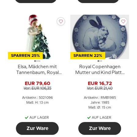
SPARREN 25%
SPARREN 22%
Elsa, Mädchen mit
Royal Copenhagen
Tannenbaum, Royal
Mutter und Kind Platte
Copenhagen Figur Nr.
1985 Kaninchen mit
EUR 79,60
EUR 16,72
096
Jungen
Vor: EUR 106,35
Vor: EUR 21,40
Artikelnr.: 5021096
Artikelnr.: RMB1985
Maß: H: 13 cm
Jahre: 1985
Maß: Ø: 15 cm
AUF LAGER
AUF LAGER
Zur Ware
Zur Ware