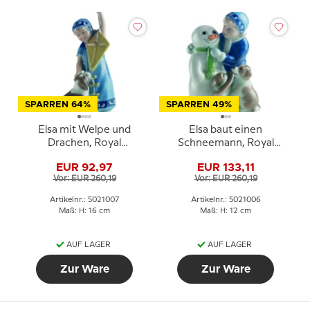
SPARREN 64%
SPARREN 49%
Elsa mit Welpe und
Elsa baut einen
Drachen, Royal
Schneemann, Royal
Copenhagen Figur Nr.
Copenhagen Figur Nr.
EUR 92,97
EUR 133,11
007
006
Vor: EUR 260,19
Vor: EUR 260,19
Artikelnr.: 5021007
Artikelnr.: 5021006
Maß: H: 16 cm
Maß: H: 12 cm
AUF LAGER
AUF LAGER
Zur Ware
Zur Ware