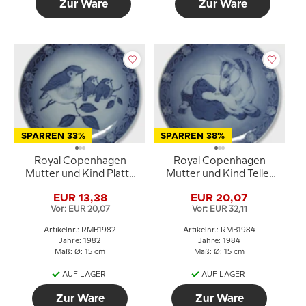
Zur Ware
Zur Ware
SPARREN 33%
SPARREN 38%
Royal Copenhagen
Royal Copenhagen
Mutter und Kind Platte
Mutter und Kind Teller
1982 Rotkehlchen mit
1984 Stute mit Fohlen
EUR 13,38
EUR 20,07
Jungen
Vor: EUR 20,07
Vor: EUR 32,11
Artikelnr.: RMB1982
Artikelnr.: RMB1984
Jahre: 1982
Jahre: 1984
Maß: Ø: 15 cm
Maß: Ø: 15 cm
AUF LAGER
AUF LAGER
Zur Ware
Zur Ware