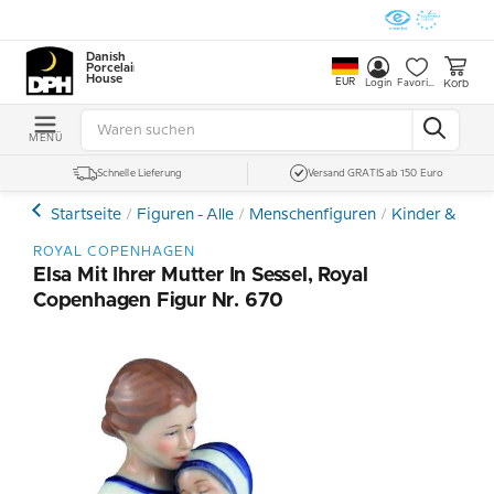
Danish
Porcelain
House
EUR
Korb
Login
Favoriten
MENÜ
Schnelle Lieferung
Versand GRATIS ab 150 Euro
Startseite
Figuren - Alle
Menschenfiguren
Kinder & Tee
ROYAL COPENHAGEN
Elsa Mit Ihrer Mutter In Sessel, Royal
Copenhagen Figur Nr. 670