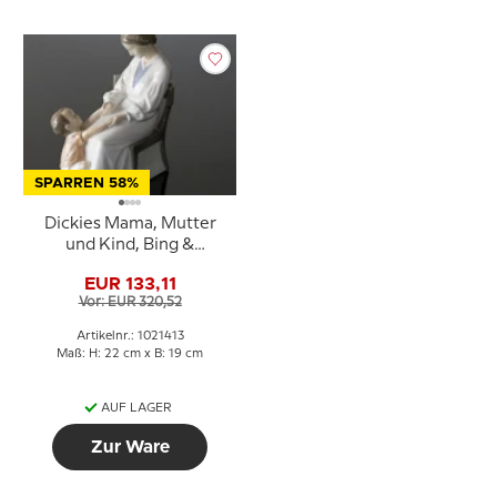
SPARREN 58%
Dickies Mama, Mutter
und Kind, Bing &
Gröndahl Figur Nr. 1642
EUR 133,11
oder 413
Vor: EUR 320,52
Artikelnr.: 1021413
Maß: H: 22 cm x B: 19 cm
AUF LAGER
Zur Ware