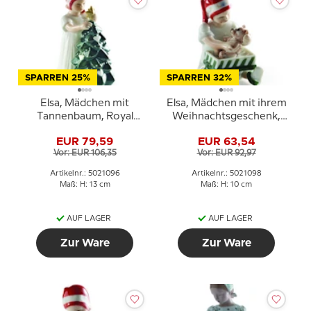
SPARREN 25%
SPARREN 32%
Elsa, Mädchen mit
Elsa, Mädchen mit ihrem
Tannenbaum, Royal
Weihnachtsgeschenk,
Copenhagen Figur Nr.
Royal Copenhagen Figur
EUR 79,59
EUR 63,54
096
Nr. 098
Vor: EUR 106,35
Vor: EUR 92,97
Artikelnr.: 5021096
Artikelnr.: 5021098
Maß: H: 13 cm
Maß: H: 10 cm
AUF LAGER
AUF LAGER
Zur Ware
Zur Ware