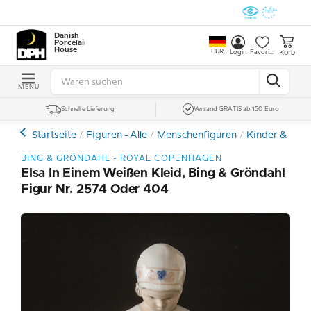
Danish
Porcelain
House
EUR
Korb
Login
Favoriten
MENÜ
Schnelle Lieferung
Versand GRATIS ab 150 Euro
Startseite
Figuren - Alle
Menschenfiguren
Kinder & Tee
BING & GRÖNDAHL - ROYAL COPENHAGEN
Elsa In Einem Weißen Kleid, Bing & Gröndahl
Figur Nr. 2574 Oder 404