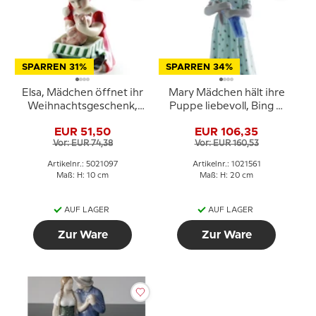
SPARREN 31%
SPARREN 34%
Elsa, Mädchen öffnet ihr
Mary Mädchen hält ihre
Weihnachtsgeschenk,
Puppe liebevoll, Bing &
Royal Copenhagen Figur
Gröndahl Figur Nr. 1721
EUR 51,50
EUR 106,35
Nr. 097
oder 561
Vor: EUR 74,38
Vor: EUR 160,53
Artikelnr.: 5021097
Artikelnr.: 1021561
Maß: H: 10 cm
Maß: H: 20 cm
AUF LAGER
AUF LAGER
Zur Ware
Zur Ware