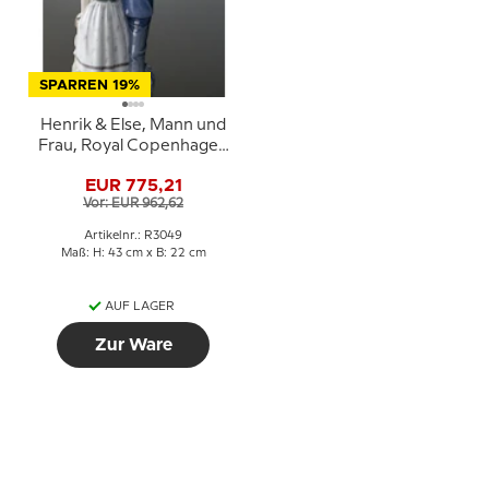
SPARREN 19%
Henrik & Else, Mann und
Frau, Royal Copenhagen
Figur Nr. 3049
EUR 775,21
Vor: EUR 962,62
Artikelnr.: R3049
Maß: H: 43 cm x B: 22 cm
AUF LAGER
Zur Ware