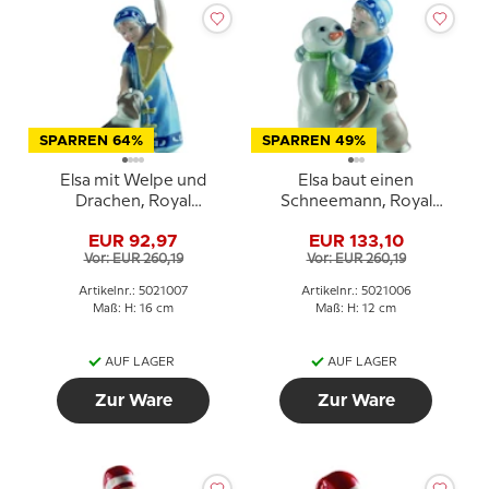
SPARREN 64%
SPARREN 49%
Elsa mit Welpe und
Elsa baut einen
Drachen, Royal
Schneemann, Royal
Copenhagen Figur Nr.
Copenhagen Figur Nr.
EUR 92,97
EUR 133,10
007
006
Vor: EUR 260,19
Vor: EUR 260,19
Artikelnr.: 5021007
Artikelnr.: 5021006
Maß: H: 16 cm
Maß: H: 12 cm
AUF LAGER
AUF LAGER
Zur Ware
Zur Ware