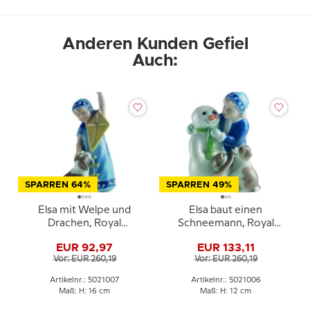
Anderen Kunden Gefiel
Auch:
SPARREN 64%
SPARREN 49%
Elsa mit Welpe und
Elsa baut einen
Drachen, Royal
Schneemann, Royal
Copenhagen Figur Nr.
Copenhagen Figur Nr.
EUR 92,97
EUR 133,11
007
006
Vor: EUR 260,19
Vor: EUR 260,19
Artikelnr.: 5021007
Artikelnr.: 5021006
Maß: H: 16 cm
Maß: H: 12 cm