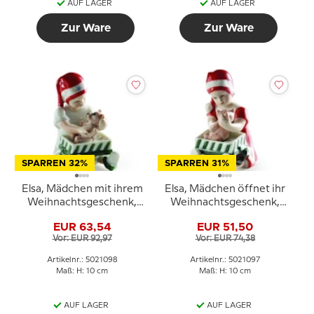
AUF LAGER
AUF LAGER
Zur Ware
Zur Ware
SPARREN 32%
SPARREN 31%
Elsa, Mädchen mit ihrem
Elsa, Mädchen öffnet ihr
Weihnachtsgeschenk,
Weihnachtsgeschenk,
Royal Copenhagen Figur
Royal Copenhagen Figur
EUR 63,54
EUR 51,50
Nr. 098
Nr. 097
Vor: EUR 92,97
Vor: EUR 74,38
Artikelnr.: 5021098
Artikelnr.: 5021097
Maß: H: 10 cm
Maß: H: 10 cm
AUF LAGER
AUF LAGER