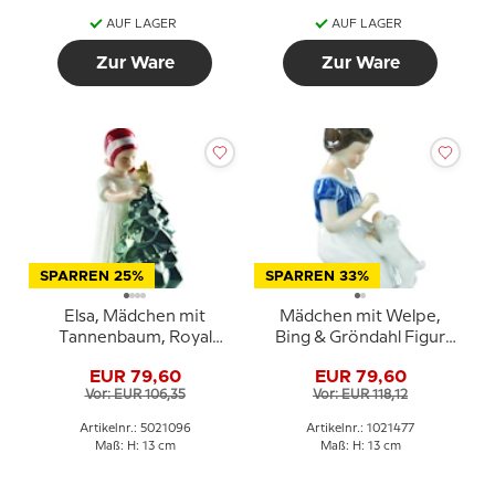
AUF LAGER
AUF LAGER
Zur Ware
Zur Ware
SPARREN 25%
SPARREN 33%
Elsa, Mädchen mit
Mädchen mit Welpe,
Tannenbaum, Royal
Bing & Gröndahl Figur
Copenhagen Figur Nr.
Nr. 2316 oder 477
EUR 79,60
EUR 79,60
096
Vor: EUR 106,35
Vor: EUR 118,12
Artikelnr.: 5021096
Artikelnr.: 1021477
Maß: H: 13 cm
Maß: H: 13 cm