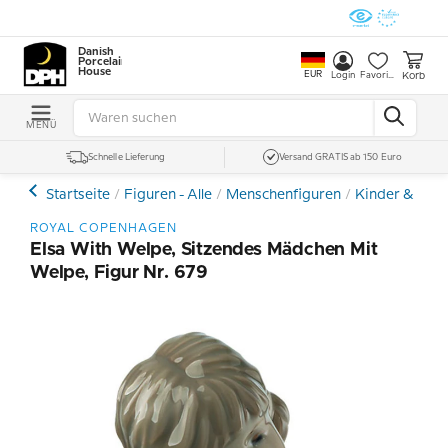
Danish
Porcelain
House
EUR
Korb
Login
Favoriten
MENÜ
Schnelle Lieferung
Versand GRATIS ab 150 Euro
Startseite
Figuren - Alle
Menschenfiguren
Kinder & Tee
ROYAL COPENHAGEN
Elsa With Welpe, Sitzendes Mädchen Mit
Welpe, Figur Nr. 679