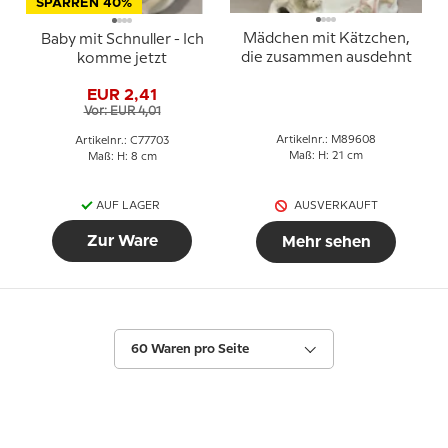
SPARREN 40%
Mädchen mit Kätzchen,
Baby mit Schnuller - Ich
die zusammen ausdehnt
komme jetzt
EUR 2,41
Vor: EUR 4,01
Artikelnr.: M89608
Artikelnr.: C77703
Maß: H: 21 cm
Maß: H: 8 cm
AUF LAGER
AUSVERKAUFT
Zur Ware
Mehr sehen
60 Waren pro Seite