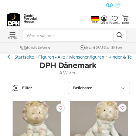
Danish
Porcelain
House
EUR
Korb
Login
Favoriten
MENÜ
Schnelle Lieferung
Versand GRATIS ab 150 Euro
Startseite
Figuren - Alle
Menschenfiguren
Kinder & Tee
DPH Dänemark
4 Waren
Filter
Beliebsten