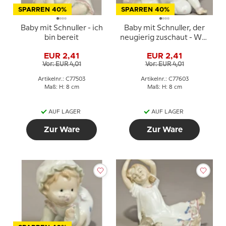
SPARREN 40%
SPARREN 40%
Baby mit Schnuller - ich
Baby mit Schnuller, der
bin bereit
neugierig zuschaut - Was
jetzt?
EUR 2,41
EUR 2,41
Vor: EUR 4,01
Vor: EUR 4,01
Artikelnr.: C77503
Artikelnr.: C77603
Maß: H: 8 cm
Maß: H: 8 cm
AUF LAGER
AUF LAGER
Zur Ware
Zur Ware