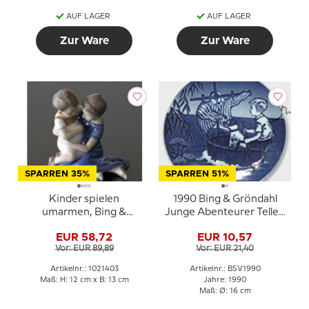
AUF LAGER
AUF LAGER
Zur Ware
Zur Ware
SPARREN 35%
SPARREN 51%
Kinder spielen
1990 Bing & Gröndahl
umarmen, Bing &
Junge Abenteurer Teller,
Gröndahl Figur Nr. 1568
der kleine Wikinger
EUR 58,72
EUR 10,57
oder 403
Vor: EUR 89,89
Vor: EUR 21,40
Artikelnr.: 1021403
Artikelnr.: BSV1990
Maß: H: 12 cm x B: 13 cm
Jahre: 1990
Maß: Ø: 16 cm