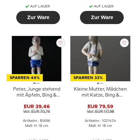
AUF LAGER
AUF LAGER
Zur Ware
Zur Ware
SPARREN 44%
SPARREN 33%
Peter, Junge stehend
Kleine Mutter, Mädchen
mit Äpfeln, Bing &
mit Katze, Bing &
Gröndahl Figur Nr. 1696
Gröndahl Figur Nr. 1779
EUR 39,46
EUR 79,59
oder 424
Vor: EUR 70,76
Vor: EUR 117,98
Artikelnr.: B1696
Artikelnr.: 1021424
Maß: H: 18 cm
Maß: H: 18 cm