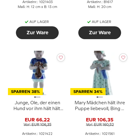
Artikelnr.: 1021403
Artikelnr.: B1617
Maß: H: 12 cm x B: 13 cm
Maß: H: 20 cm
AUF LAGER
AUF LAGER
Zur Ware
Zur Ware
SPARREN 38%
SPARREN 34%
Junge, Ole, der einen
Mary Mädchen hält ihre
Hund vor ihm hält hält.
Puppe liebevoll, Bing &
Bing & Gröndahl Figur
Gröndahl Figur Nr. 1721
EUR 66,22
EUR 106,35
Nr. 1747 oder 422
oder 561
Vor: EUR 106,35
Vor: EUR 160,52
Artikelnr.: 1021422
Artikelnr.: 1021561