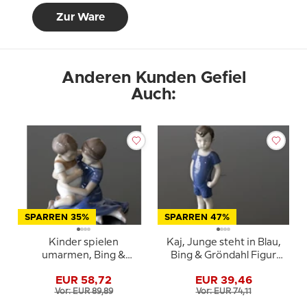
Zur Ware
Anderen Kunden Gefiel
Auch:
SPARREN 35%
SPARREN 47%
Kinder spielen
Kaj, Junge steht in Blau,
umarmen, Bing &
Bing & Gröndahl Figur
Gröndahl Figur Nr. 1568
Nr. 1617
EUR 58,72
EUR 39,46
oder 403
Vor: EUR 89,89
Vor: EUR 74,11