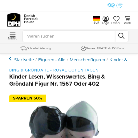
Danish
Porcelain
House
EUR
Korb
Login
Favoriten
MENÜ
Schnelle Lieferung
Versand GRATIS ab 150 Euro
Startseite
Figuren - Alle
Menschenfiguren
Kinder & Tee
BING & GRÖNDAHL - ROYAL COPENHAGEN
Kinder Lesen, Wissenswertes, Bing &
Gröndahl Figur Nr. 1567 Oder 402
SPARREN 50%