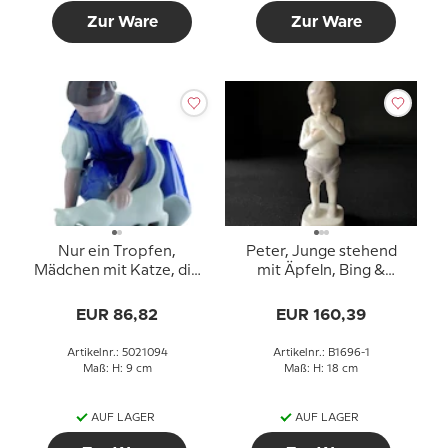
Zur Ware
Zur Ware
Nur ein Tropfen,
Peter, Junge stehend
Mädchen mit Katze, die
mit Äpfeln, Bing &
Milch trinkt, Minifigur,
Gröndahl Figur Nr. 1696
Royal Copenhagen Figur
(1902-1914)
EUR 86,82
EUR 160,39
Nr. 094
Artikelnr.: 5021094
Artikelnr.: B1696-1
Maß: H: 9 cm
Maß: H: 18 cm
AUF LAGER
AUF LAGER