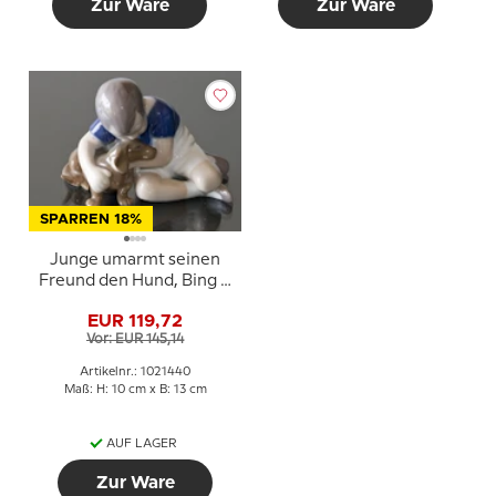
Zur Ware
Zur Ware
SPARREN 18%
Junge umarmt seinen
Freund den Hund, Bing &
Gröndahl Figur Nr. 1951
EUR 119,72
oder 440
Vor: EUR 145,14
Artikelnr.: 1021440
Maß: H: 10 cm x B: 13 cm
AUF LAGER
Zur Ware