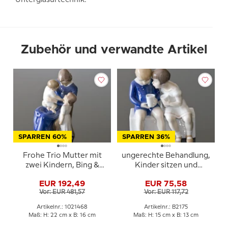
Unterglasurtechnik.
Zubehör und verwandte Artikel
SPARREN 60%
SPARREN 36%
Frohe Trio Mutter mit
ungerechte Behandlung,
zwei Kindern, Bing &
Kinder sitzen und
Gröndahl Figur Nr. 2262
trinken Milch, Bing &
EUR 192,49
EUR 75,58
oder 468
Gröndahl Figur Nr. 2175
Vor: EUR 481,57
Vor: EUR 117,72
Artikelnr.: 1021468
Artikelnr.: B2175
Maß: H: 22 cm x B: 16 cm
Maß: H: 15 cm x B: 13 cm