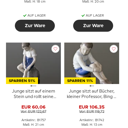
Maß: H: 18 cm
Maß: H: 20 cm
AUF LAGER
AUF LAGER
Zur Ware
Zur Ware
SPARREN 51%
SPARREN 11%
Junge sitzt auf einem
Junge sitzt auf Bücher,
Stein und rollt seine
kleiner Professor, Bing &
Hose auf, Bing &
Gröndahl Figur Nr. 1742
EUR 60,06
EUR 106,35
Gröndahl Figur Nr. 1757
Vor: EUR 122,67
Vor: EUR 119,72
Artikelnr.: B1757
Artikelnr.: B1742
Maß: H: 21 cm
Maß: H: 13 cm