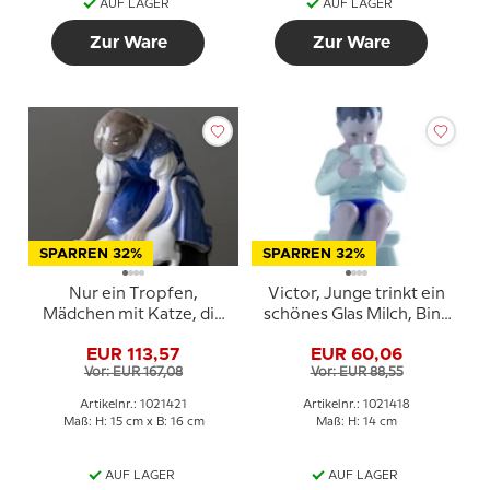
AUF LAGER
AUF LAGER
Zur Ware
Zur Ware
SPARREN 32%
SPARREN 32%
Nur ein Tropfen,
Victor, Junge trinkt ein
Mädchen mit Katze, die
schönes Glas Milch, Bing
Milch trinkt, Bing &
& Gröndahl Figur Nr. 1713
EUR 113,57
EUR 60,06
Gröndahl Figur Nr. 1745
oder 418
Vor: EUR 167,08
Vor: EUR 88,55
oder 421
Artikelnr.: 1021421
Artikelnr.: 1021418
Maß: H: 15 cm x B: 16 cm
Maß: H: 14 cm
AUF LAGER
AUF LAGER