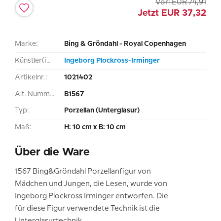
Vor:
EUR
74,91
Jetzt
EUR
37,32
Marke:
Bing & Gröndahl - Royal Copenhagen
Künstler(in):
Ingeborg Plockross-Irminger
Artikelnr.:
1021402
Alt. Nummer:
B1567
Typ:
Porzellan (Unterglasur)
Maß:
H: 10 cm x B: 10 cm
Über die Ware
1567 Bing&Gröndahl Porzellanfigur von
Mädchen und Jungen, die Lesen, wurde von
Ingeborg Plockross Irminger entworfen. Die
für diese Figur verwendete Technik ist die