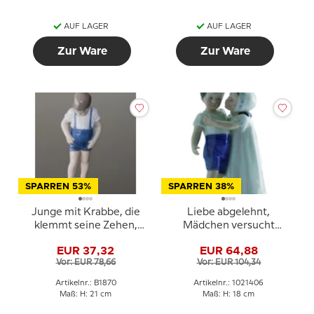
AUF LAGER
AUF LAGER
Zur Ware
Zur Ware
SPARREN 53%
SPARREN 38%
Junge mit Krabbe, die
Liebe abgelehnt,
klemmt seine Zehen,
Mädchen versucht
Bing & Gröndahl Figur
Junge zu küssen, Bing &
EUR 37,32
EUR 64,88
Nr. 1870
Gröndahl Figur Nr. 1614
Vor: EUR 78,66
Vor: EUR 104,34
oder 406
Artikelnr.: B1870
Artikelnr.: 1021406
Maß: H: 21 cm
Maß: H: 18 cm