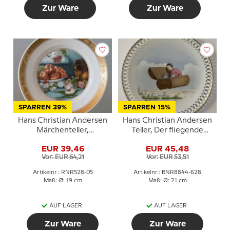
Zur Ware
Zur Ware
SPARREN 39%
SPARREN 15%
Hans Christian Andersen
Hans Christian Andersen
Märchenteller,
Teller, Der fliegende
Däumelinchen, Royal
Koffer, Bing & Gröndahl
EUR 39,46
EUR 45,48
Copenhagen
Vor: EUR 64,21
Vor: EUR 53,51
Artikelnr.: RNR528-05
Artikelnr.: BNR8844-628
Maß: Ø: 19 cm
Maß: Ø: 21 cm
AUF LAGER
AUF LAGER
Zur Ware
Zur Ware