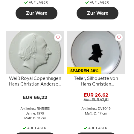
AUF LAGER
AUF LAGER
Zur Ware
Zur Ware
SPARREN 38%
Weiß Royal Copenhagen
Teller, Silhouette von
Hans Christian Andersen
Hans Christian
Teller, Silhouette,
Andersen, Bavaria
EUR 26,62
EUR 66,22
Vor: EUR 42,81
Artikelnr.: RNR553
Artikelnr.: DV3049
Jahre: 1979
Maß: Ø: 17 cm
Maß: Ø: 11 cm
AUF LAGER
AUF LAGER