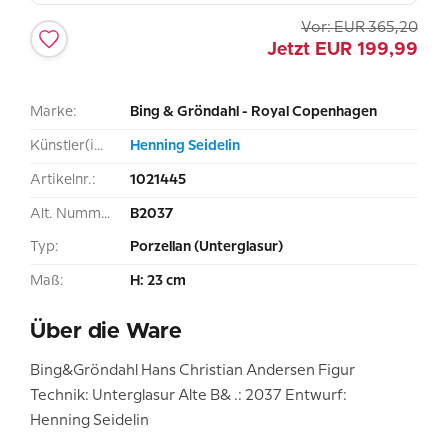
Vor:
EUR
365,20
Jetzt
EUR
199,99
Marke:
Bing & Gröndahl - Royal Copenhagen
Künstler(in):
Henning Seidelin
Artikelnr.:
1021445
Alt. Nummer:
B2037
Typ:
Porzellan (Unterglasur)
Maß:
H: 23 cm
Über die Ware
Bing&Gröndahl Hans Christian Andersen Figur
Technik: Unterglasur Alte B& .: 2037 Entwurf:
Henning Seidelin