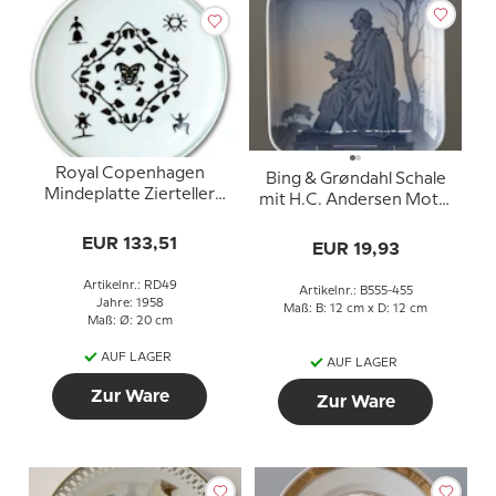
Royal Copenhagen
Bing & Grøndahl Schale
Mindeplatte Zierteller
mit H.C. Andersen Motiv
mit Hans Christian
Nr. 555-455
Andersen
EUR 133,51
EUR 19,93
Scherenschnitt
Artikelnr.: RD49
Artikelnr.: B555-455
Jahre: 1958
Maß: B: 12 cm x D: 12 cm
Maß: Ø: 20 cm
AUF LAGER
AUF LAGER
Zur Ware
Zur Ware