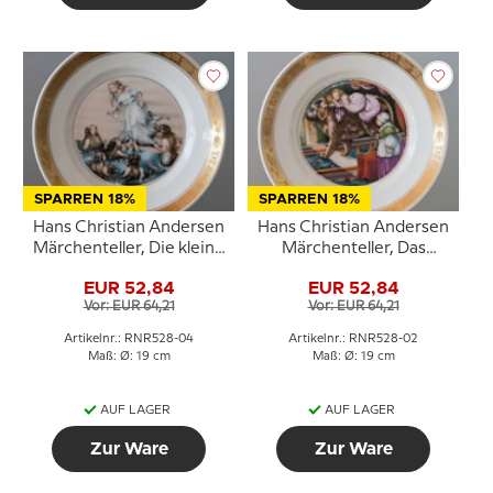
SPARREN 18%
SPARREN 18%
Hans Christian Andersen
Hans Christian Andersen
Märchenteller, Die kleine
Märchenteller, Das
Meerjungfrau, Royal
Feuerzeug, Royal
EUR 52,84
EUR 52,84
Copenhagen
Copenhagen
Vor: EUR 64,21
Vor: EUR 64,21
Artikelnr.: RNR528-04
Artikelnr.: RNR528-02
Maß: Ø: 19 cm
Maß: Ø: 19 cm
AUF LAGER
AUF LAGER
Zur Ware
Zur Ware