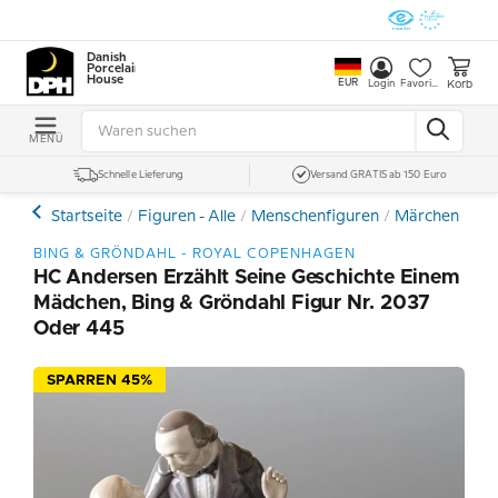
Danish
Porcelain
House
EUR
Korb
Login
Favoriten
MENÜ
Schnelle Lieferung
Versand GRATIS ab 150 Euro
Startseite
Figuren - Alle
Menschenfiguren
Märchen und 
BING & GRÖNDAHL - ROYAL COPENHAGEN
HC Andersen Erzählt Seine Geschichte Einem
Mädchen, Bing & Gröndahl Figur Nr. 2037
Oder 445
SPARREN 45%