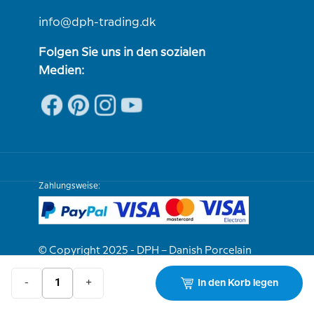
info@dph-trading.dk
Folgen Sie uns in den sozialen
Medien:
Zahlungsweise:
© Copyright 2025 - DPH – Danish Porcelain
House
-
+
In den Korb legen
Wir sind e-bewährt