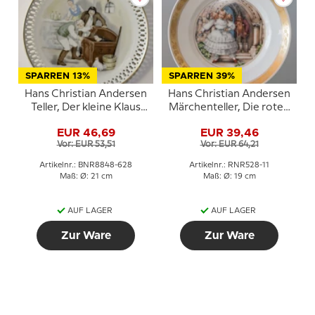
SPARREN 13%
SPARREN 39%
Hans Christian Andersen
Hans Christian Andersen
Teller, Der kleine Klaus
Märchenteller, Die roten
und der große Klaus,
Schuhe, Royal
EUR 46,69
EUR 39,46
Bing & Gröndahl
Copenhagen
Vor: EUR 53,51
Vor: EUR 64,21
Artikelnr.: BNR8848-628
Artikelnr.: RNR528-11
Maß: Ø: 21 cm
Maß: Ø: 19 cm
AUF LAGER
AUF LAGER
Zur Ware
Zur Ware