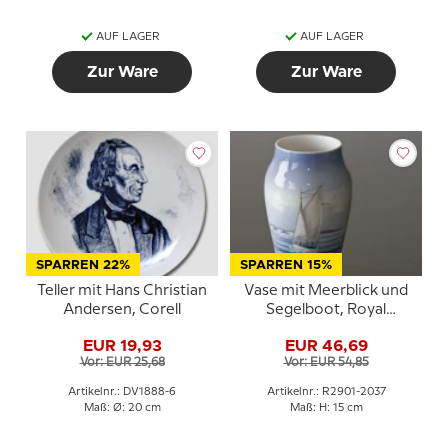
AUF LAGER
AUF LAGER
Zur Ware
Zur Ware
SPARREN 22%
SPARREN 15%
Teller mit Hans Christian
Vase mit Meerblick und
Andersen, Corell
Segelboot, Royal
Copenhagen Nr. 2901-
EUR 19,93
EUR 46,69
2037
Vor: EUR 25,68
Vor: EUR 54,85
Artikelnr.: DV1888-6
Artikelnr.: R2901-2037
Maß: Ø: 20 cm
Maß: H: 15 cm