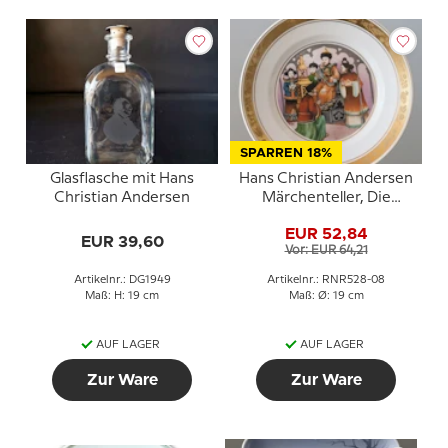
SPARREN 18%
Glasflasche mit Hans
Hans Christian Andersen
Christian Andersen
Märchenteller, Die
Nachtigall, Royal
EUR 52,84
Copenhagen
EUR 39,60
Vor: EUR 64,21
Artikelnr.: DG1949
Artikelnr.: RNR528-08
Maß: H: 19 cm
Maß: Ø: 19 cm
AUF LAGER
AUF LAGER
Zur Ware
Zur Ware