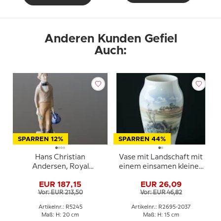
Anderen Kunden Gefiel
Auch:
SPARREN 12%
SPARREN 44%
Hans Christian
Vase mit Landschaft mit
Andersen, Royal
einem einsamen kleinen
Copenhagen Figur Nr.
Häuschens, Royal
EUR 187,15
EUR 26,09
5245
Copenhagen Nr. 2695-
Vor: EUR 213,50
Vor: EUR 46,82
2037
Artikelnr.: R5245
Artikelnr.: R2695-2037
Maß: H: 20 cm
Maß: H: 15 cm