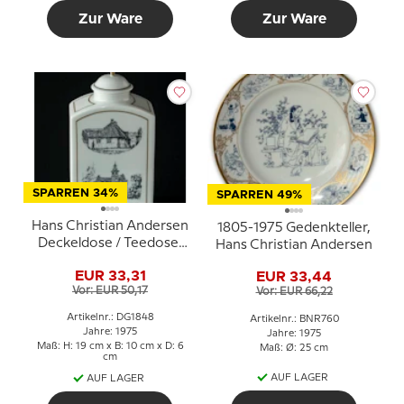
Zur Ware
Zur Ware
SPARREN 34%
SPARREN 49%
Hans Christian Andersen
1805-1975 Gedenkteller,
Deckeldose / Teedose,
Hans Christian Andersen
1805-1875, Bing &
EUR 33,31
EUR 33,44
Gröndahl Nr. 4546-650
Vor: EUR 50,17
Vor: EUR 66,22
Artikelnr.: DG1848
Artikelnr.: BNR760
Jahre: 1975
Jahre: 1975
Maß: H: 19 cm x B: 10 cm x D: 6
Maß: Ø: 25 cm
cm
AUF LAGER
AUF LAGER