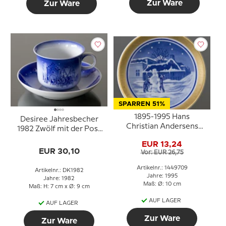
Zur Ware
Zur Ware
SPARREN 51%
1895-1995 Hans
Desiree Jahresbecher
Christian Andersens
1982 Zwölf mit der Post
Haus, B & G 100-
mit Untertasse
EUR 13,24
Jahresplakette Nr.7
EUR 30,10
Vor: EUR 26,75
Artikelnr.: 1449709
Artikelnr.: DK1982
Jahre: 1995
Jahre: 1982
Maß: Ø: 10 cm
Maß: H: 7 cm x Ø: 9 cm
AUF LAGER
AUF LAGER
Zur Ware
Zur Ware