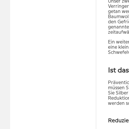
Unser zwe
Verringer
getan wer
Baumwollt
den Gefri
genannten
zeitaufwä
Ein weite
eine klei
Schwefelv
Ist da
Präventio
müssen Si
Sie Silbe
Reduktion
werden so
Reduzie