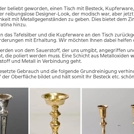
eder beliebt geworden, einen Tisch mit Besteck, Kupferware,
r reibungslose Designer-Look, der modisch war, aber jetzt
hkeit mit Metallgegenständen zu geben. Dies bietet dem Zi
tina hinzu.
 das Tafelsilber und die Kupferware an den Tisch zurückg
derungen mit Erhaltung. Wir möchten Ihnen dabei helfen d
erden von dem Sauerstoff, der uns umgibt, angegriffen und 
t, die poliert werden muss. Eine Schicht aus Metalloxiden w
stoff und Metall in Verbindung geht.
esetzte Gebrauch und die folgende Grundreinigung verhinde
f der Oberfläche bildet und hält somit Ihr Besteck etc. sch