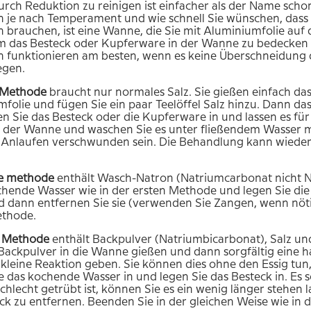
urch Reduktion zu reinigen ist einfacher als der Name schon
je nach Temperament und wie schnell Sie wünschen, dass de
brauchen, ist eine Wanne, die Sie mit Aluminiumfolie auf 
 das Besteck oder Kupferware in der Wanne zu bedecken u
funktionieren am besten, wenn es keine Überschneidung der
egen.
Methode
braucht nur normales Salz. Sie gießen einfach d
folie und fügen Sie ein paar Teelöffel Salz hinzu. Dann da
n Sie das Besteck oder die Kupferware in und lassen es fü
s der Wanne und waschen Sie es unter fließendem Wasser m
s Anlaufen verschwunden sein. Die Behandlung kann wieder
te
methode
enthält Wasch-Natron (Natriumcarbonat nicht Na
chende Wasser wie in der ersten Methode und legen Sie die 
d dann entfernen Sie sie (verwenden Sie Zangen, wenn nötig
ethode.
e
Methode
enthält Backpulver (Natriumbicarbonat), Salz und 
 Backpulver in die Wanne gießen und dann sorgfältig eine ha
 kleine Reaktion geben. Sie können dies ohne den Essig tun
e das kochende Wasser in und legen Sie das Besteck in. Es 
chlecht getrübt ist, können Sie es ein wenig länger stehe
ck zu entfernen. Beenden Sie in der gleichen Weise wie in 