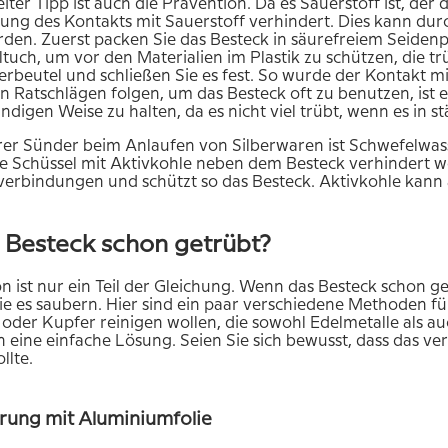
iter Tipp ist auch die Prävention. Da es Sauerstoff ist, der 
ung des Kontakts mit Sauerstoff verhindert. Dies kann dur
den. Zuerst packen Sie das Besteck in säurefreiem Seide
uch, um vor den Materialien im Plastik zu schützen, die t
erbeutel und schließen Sie es fest. So wurde der Kontakt m
 Ratschlägen folgen, um das Besteck oft zu benutzen, ist es
ndigen Weise zu halten, da es nicht viel trübt, wenn es in 
rer Sünder beim Anlaufen von Silberwaren ist Schwefelwas
ne Schüssel mit Aktivkohle neben dem Besteck verhindert we
erbindungen und schützt so das Besteck. Aktivkohle kann 
s Besteck schon getrübt?
n ist nur ein Teil der Gleichung. Wenn das Besteck schon getr
e es saubern. Hier sind ein paar verschiedene Methoden f
r oder Kupfer reinigen wollen, die sowohl Edelmetalle als a
 eine einfache Lösung. Seien Sie sich bewusst, dass das vers
llte.
rung mit Aluminiumfolie