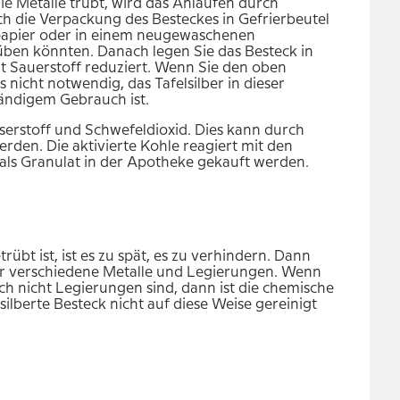
die Metalle trübt, wird das Anlaufen durch
ch die Verpackung des Besteckes in Gefrierbeutel
npapier oder in einem neugewaschenen
rüben könnten. Danach legen Sie das Besteck in
it Sauerstoff reduziert. Wenn Sie den oben
 nicht notwendig, das Tafelsilber in dieser
ständigem Gebrauch ist.
serstoff und Schwefeldioxid. Dies kann durch
rden. Die aktivierte Kohle reagiert mit den
als Granulat in der Apotheke gekauft werden.
übt ist, ist es zu spät, es zu verhindern. Dann
ür verschiedene Metalle und Legierungen. Wenn
uch nicht Legierungen sind, dann ist die chemische
ilberte Besteck nicht auf diese Weise gereinigt