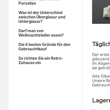
Porzellan
Was ist der Unterschied
zwischen Überglasur und
Unterglasur?
Darf man von
Weihnachtsteller essen?
Täglic
Die 6 besten Gründe für den
Gebrauchtkauf
Der erste
So richten Sie ein Retro-
glänzend 
Zuhause ein
im Allgem
sie getrü
Alte Silb
Unsere Be
Gebrauch
Lagern