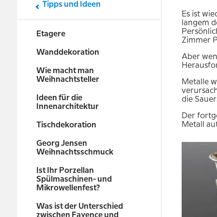
Tipps und Ideen
Es ist wi
langem de
Persönlic
Etagere
Zimmer Pa
Wanddekoration
Aber wenn
Herausfor
Wie macht man
Weihnachtsteller
Metalle w
verursach
Ideen für die
die Sauer
Innenarchitektur
Der fortg
Metall au
Tischdekoration
Georg Jensen
Weihnachtsschmuck
Ist Ihr Porzellan
Spülmaschinen- und
Mikrowellenfest?
Was ist der Unterschied
zwischen Fayence und