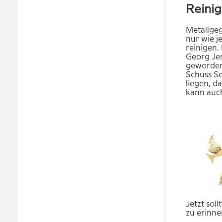
Reinig
Metallgeg
nur wie j
reinigen.
Georg Jen
geworden 
Schuss Se
liegen, d
kann auc
Jetzt sol
zu erinne