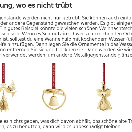
ung, wo es nicht trübt
enstände werden nicht nur getrübt. Sie können auch einfach 
eder andere Gegenstand gewaschen werden. Es gibt einige Ge
 Ein gutes Beispiel könnte die vielen schönen Weihnachts
sen sein. Wenn es Schmutz in schwer zu erreichenden Orte
ist, solltest du eine Wanne halb mit kochendem Wasser fül
ife hinzufügen. Dann legen Sie die Ornamente in das Wasser
ann entfernen Sie sie und trocknen sie. Dann werden sie w
h verwendet werden, um andere Metallgegenstände glänz
lte es nichts geben, was dich davon abhält, das schöne alte
rn, es zu benutzen, dann wird es unbeschädigt bleiben.