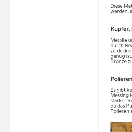
Diese Met
werden, a
Kupfer,
Metalle u
durch Red
zu decken
genug ist
Bronze zu
Poliere
Es gibt k
Messing k
stärkeren
da das Pu
Polieren 