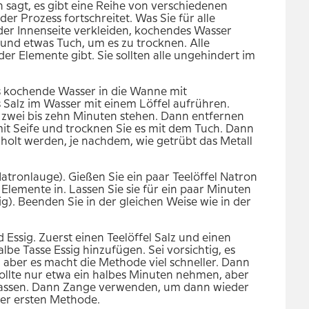
 sagt, es gibt eine Reihe von verschiedenen
r Prozess fortschreitet. Was Sie für alle
der Innenseite verkleiden, kochendes Wasser
nd etwas Tuch, um es zu trocknen. Alle
 Elemente gibt. Sie sollten alle ungehindert im
as kochende Wasser in die Wanne mit
s Salz im Wasser mit einem Löffel aufrühren.
r zwei bis zehn Minuten stehen. Dann entfernen
it Seife und trocknen Sie es mit dem Tuch. Dann
holt werden, je nachdem, wie getrübt das Metall
tronlauge). Gießen Sie ein paar Teelöffel Natron
Elemente in. Lassen Sie sie für ein paar Minuten
). Beenden Sie in der gleichen Weise wie in der
Essig. Zuerst einen Teelöffel Salz und einen
lbe Tasse Essig hinzufügen. Sei vorsichtig, es
, aber es macht die Methode viel schneller. Dann
sollte nur etwa ein halbes Minuten nehmen, aber
n lassen. Dann Zange verwenden, um dann wieder
der ersten Methode.