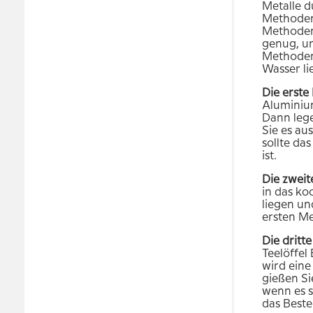
Metalle d
Methoden 
Methoden 
genug, um
Methoden 
Wasser li
Die erste
Aluminium
Dann lege
Sie es au
sollte da
ist.
Die zwei
in das ko
liegen un
ersten M
Die dritt
Teelöffel
wird eine
gießen Si
wenn es s
das Beste