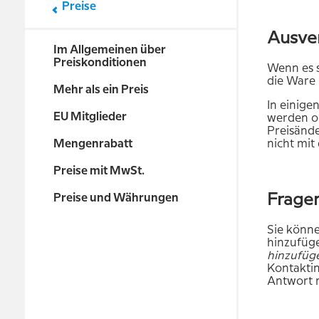
Preise
Ausver
Im Allgemeinen über
Preiskonditionen
Wenn es 
die Ware 
Mehr als ein Preis
In einigen
EU Mitglieder
werden oh
Preisände
nicht mit
Mengenrabatt
Preise mit MwSt.
Fragen
Preise und Währungen
Sie könn
hinzufüg
hinzufüg
Kontaktin
Antwort m