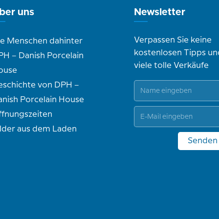
ber uns
Newsletter
Verpassen Sie keine
ie Menschen dahinter
kostenlosen Tipps un
PH – Danish Porcelain
viele tolle Verkäufe
ouse
eschichte von DPH –
anish Porcelain House
ffnungszeiten
ilder aus dem Laden
Senden