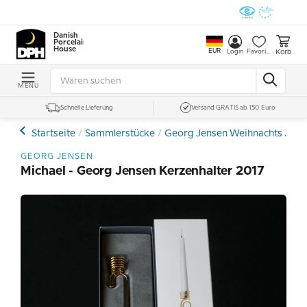
Danish
Porcelain
House
EUR
Korb
Login
Favoriten
MENÜ
Schnelle Lieferung
Versand GRATIS ab 150 Euro
Startseite
Sammlerstücke
Georg Jensen Weihnachts / Os
GEORG JENSEN
Michael - Georg Jensen Kerzenhalter 2017