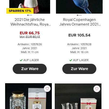
SPARREN 17%
2021 Die jährliche
Royal Copenhagen
Weihnachtsfrau, Royal
Jahres Ornament 2021,
Copenhagen
Meise
EUR 66,75
EUR 105,54
Vor: EUR 80,13
Artikelnr.: 1057626
Artikelnr.: 1057628
Jahre: 2021
Jahre: 2021
Maß: H: 11 cm
Maß: H: 16 cm
AUF LAGER
AUF LAGER
Zur Ware
Zur Ware