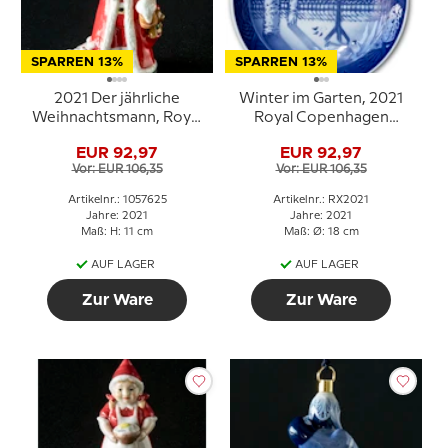
SPARREN 13%
SPARREN 13%
2021 Der jährliche
Winter im Garten, 2021
Weihnachtsmann, Royal
Royal Copenhagen
Copenhagen
Weihnachtsteller
EUR 92,97
EUR 92,97
Vor: EUR 106,35
Vor: EUR 106,35
Artikelnr.: 1057625
Artikelnr.: RX2021
Jahre: 2021
Jahre: 2021
Maß: H: 11 cm
Maß: Ø: 18 cm
AUF LAGER
AUF LAGER
Zur Ware
Zur Ware