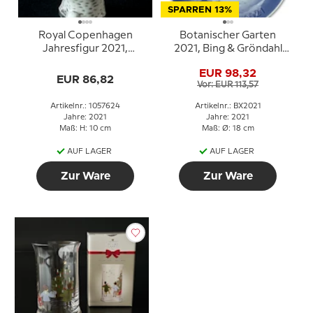
SPARREN 13%
Royal Copenhagen
Botanischer Garten
Jahresfigur 2021,
2021, Bing & Gröndahl
Zaunkönig
Weihnachtsteller
EUR 98,32
EUR 86,82
Vor: EUR 113,57
Artikelnr.: 1057624
Artikelnr.: BX2021
Jahre: 2021
Jahre: 2021
Maß: H: 10 cm
Maß: Ø: 18 cm
AUF LAGER
AUF LAGER
Zur Ware
Zur Ware