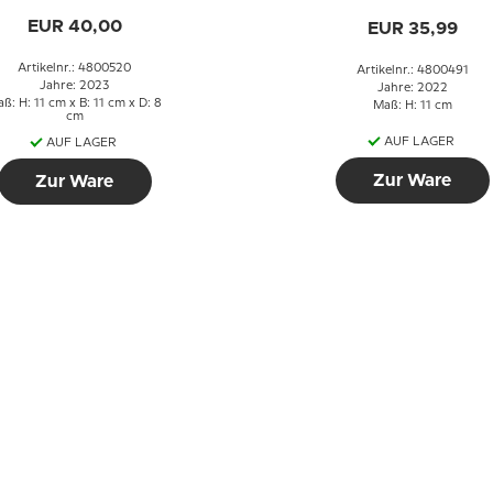
Christmas
Christmas
EUR 40,00
EUR 35,99
Artikelnr.: 4800520
Artikelnr.: 4800491
Jahre: 2023
Jahre: 2022
ß: H: 11 cm x B: 11 cm x D: 8
Maß: H: 11 cm
cm
AUF LAGER
AUF LAGER
Zur Ware
Zur Ware