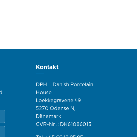
Kontakt
DPH – Danish Porcelain
d
House
Loekkegravene 49
5270 Odense N,
Dänemark
CVR-Nr .: DK61086013