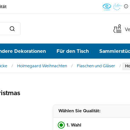
ität
Ve
ndere Dekorationen
Für den Tisch
Sammlerstü
ücke
Holmegaard Weihnachten
Flaschen und Gläser
Ho
ristmas
Wählen Sie Qualität:
1. Wahl