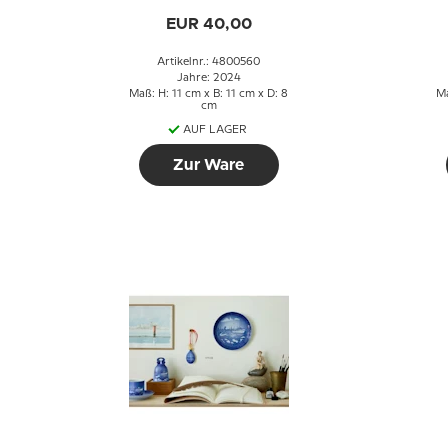
Christmas
EUR 40,00
Artikelnr.: 4800560
Jahre: 2024
Maß: H: 11 cm x B: 11 cm x D: 8
Ma
cm
AUF LAGER
Zur Ware