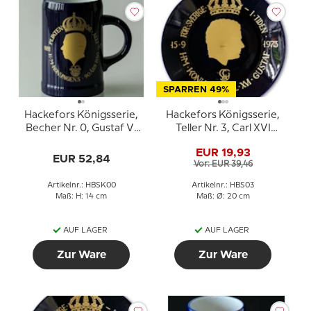
SPARREN 49%
Hackefors Königsserie,
Hackefors Königsserie,
Becher Nr. 0, Gustaf VI
Teller Nr. 3, Carl XVI
Adolf 90 Jahre Tag
Gustaf
EUR 19,93
EUR 52,84
Vor: EUR 39,46
Artikelnr.: HBSK00
Artikelnr.: HBS03
Maß: H: 14 cm
Maß: Ø: 20 cm
AUF LAGER
AUF LAGER
Zur Ware
Zur Ware