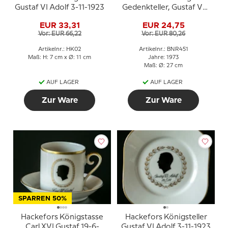
Gustaf VI Adolf 3-11-1923
Gedenkteller, Gustaf VI
Adolf 1950 - 1973, Bing &
EUR 33,31
EUR 24,75
Gröndahl
Vor: EUR 66,22
Vor: EUR 80,26
Artikelnr.: HK02
Artikelnr.: BNR451
Maß: H: 7 cm x Ø: 11 cm
Jahre: 1973
Maß: Ø: 27 cm
AUF LAGER
AUF LAGER
Zur Ware
Zur Ware
SPARREN 50%
Hackefors Königstasse
Hackefors Königsteller
Carl XVI Gustaf 19-6-
Gustaf VI Adolf 3-11-1923