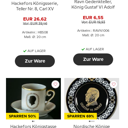
Ravn Gedenkteller,
Hackefors Königsserie,
König Gustaf VI Adolf
Teller Nr. 8, Carl XV
EUR 6,55
EUR 26,62
Vor: EUR 19,93
Vor: EUR 39,46
Artikelnr.: RAVN1006
Artikelnr.: HBS08
Maß: Ø: 20 cm
Maß: Ø: 20 cm
AUF LAGER
AUF LAGER
Zur Ware
Zur Ware
SPARREN 50%
SPARREN 69%
Hackefors Königstasse
Nordische Könige