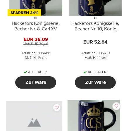
SPARREN 34%
Hackefors Königsserie,
Hackefors Königsserie,
Becher Nr. 8, Carl XV
Becher Nr. 10, König
Oscar I.
EUR 26,09
EUR 52,84
Vor: EUR 39,46
Artikelnr.: HBSK08
Artikelnr.: HBSK10
Maß: H: 14 cm
Maß: H: 14 cm
AUF LAGER
AUF LAGER
Zur Ware
Zur Ware