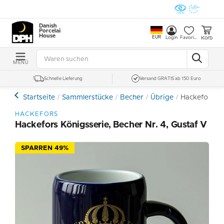
Danish
Porcelain
House
EUR
Korb
Login
Favoriten
MENÜ
Schnelle Lieferung
Versand GRATIS ab 150 Euro
Startseite
Sammlerstücke
Becher
Übrige
Hackefors Kö
HACKEFORS
Hackefors Königsserie, Becher Nr. 4, Gustaf V
SPARREN 49%