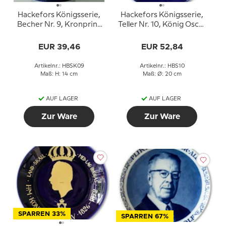
Hackefors Königsserie,
Hackefors Königsserie,
Becher Nr. 9, Kronprinz
Teller Nr. 10, König Oscar
Carl Philip
I.
EUR 39,46
EUR 52,84
Artikelnr.: HBSK09
Artikelnr.: HBS10
Maß: H: 14 cm
Maß: Ø: 20 cm
AUF LAGER
AUF LAGER
Zur Ware
Zur Ware
SPARREN 33%
SPARREN 67%