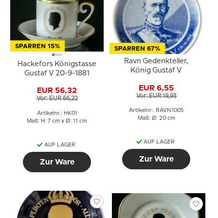
SPARREN 15%
SPARREN 67%
Ravn Gedenkteller,
Hackefors Königstasse
König Gustaf V
Gustaf V 20-9-1881
EUR 6,55
EUR 56,32
Vor: EUR 19,93
Vor: EUR 66,22
Artikelnr.: RAVN1005
Artikelnr.: HK01
Maß: Ø: 20 cm
Maß: H: 7 cm x Ø: 11 cm
AUF LAGER
AUF LAGER
Zur Ware
Zur Ware