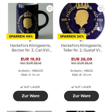
SPARREN 49%
SPARREN 34%
Hackefors Königsserie,
Hackefors Königsserie,
Becher Nr. 3, Carl XVI
Teller Nr. 2, Gustaf VI
Gustaf
Adolf
EUR 19,93
EUR 26,09
Vor: EUR 39,46
Vor: EUR 39,46
Artikelnr.: HBSK03
Artikelnr.: HBS02
Maß: H: 14 cm
Maß: Ø: 20 cm
AUF LAGER
AUF LAGER
Zur Ware
Zur Ware