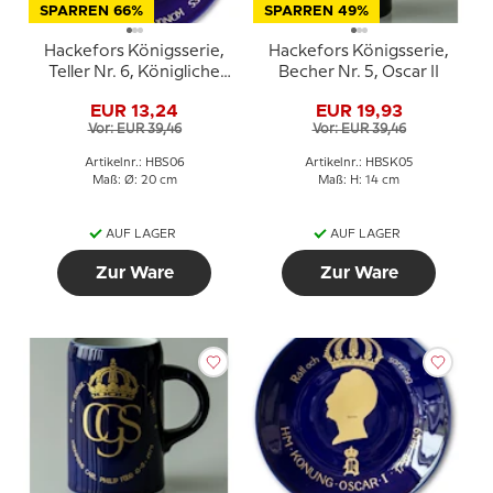
SPARREN 66%
SPARREN 49%
Hackefors Königsserie,
Hackefors Königsserie,
Teller Nr. 6, Königliche
Becher Nr. 5, Oscar II
Hochzeit, Carl XVI
EUR 13,24
EUR 19,93
Gustaf und Silvia
Vor: EUR 39,46
Vor: EUR 39,46
Artikelnr.: HBS06
Artikelnr.: HBSK05
Maß: Ø: 20 cm
Maß: H: 14 cm
AUF LAGER
AUF LAGER
Zur Ware
Zur Ware