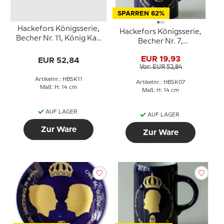
SPARREN 62%
Hackefors Königsserie,
Hackefors Königsserie,
Becher Nr. 11, König Karl
Becher Nr. 7,
XIV Johan
Kronprinzessin Victoria
EUR 19,93
EUR 52,84
Vor: EUR 52,84
Artikelnr.: HBSK11
Artikelnr.: HBSK07
Maß: H: 14 cm
Maß: H: 14 cm
AUF LAGER
AUF LAGER
Zur Ware
Zur Ware