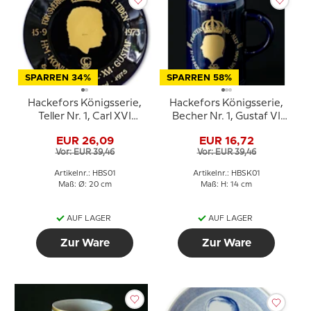
SPARREN 34%
SPARREN 58%
Hackefors Königsserie,
Hackefors Königsserie,
Teller Nr. 1, Carl XVI
Becher Nr. 1, Gustaf VI
Gustaf, Eriksgata in
Adolf 90 Jahre
EUR 26,09
EUR 16,72
Östergötland
Vor: EUR 39,46
Vor: EUR 39,46
Artikelnr.: HBS01
Artikelnr.: HBSK01
Maß: Ø: 20 cm
Maß: H: 14 cm
AUF LAGER
AUF LAGER
Zur Ware
Zur Ware