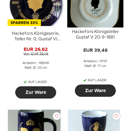
SPARREN 33%
Hackefors Königsteller
Hackefors Königsserie,
Gustaf V 20-9-1881
Teller Nr. 0, Gustaf VI
Adolf 90. Geburtstag
EUR 26,62
EUR 39,46
Vor: EUR 39,46
Artikelnr.: HT01
Artikelnr.: HBS00
Maß: Ø: 17 cm
Maß: Ø: 20 cm
AUF LAGER
AUF LAGER
Zur Ware
Zur Ware