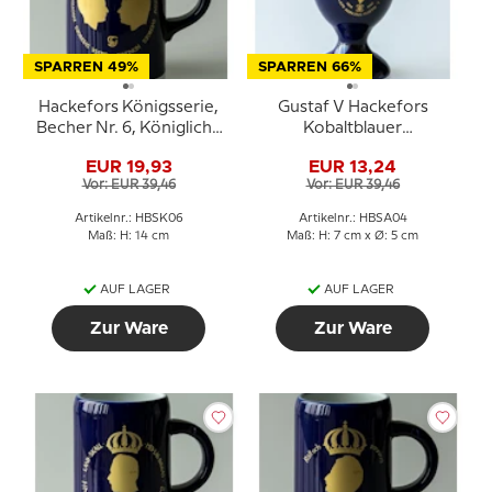
SPARREN 49%
SPARREN 66%
Hackefors Königsserie,
Gustaf V Hackefors
Becher Nr. 6, Königliche
Kobaltblauer
Hochzeit, Carl XVI
Königseierbecher
EUR 19,93
EUR 13,24
Gustaf und Silvia
Vor: EUR 39,46
Vor: EUR 39,46
Artikelnr.: HBSK06
Artikelnr.: HBSA04
Maß: H: 14 cm
Maß: H: 7 cm x Ø: 5 cm
AUF LAGER
AUF LAGER
Zur Ware
Zur Ware