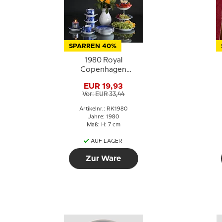
SPARREN 40%
1980 Royal
Copenhagen
Weihnachtstasse, den
EUR 19,93
Weihnachtsbaum
Vor: EUR 33,44
nach Hause bringen
Artikelnr.: RK1980
Jahre: 1980
Maß: H: 7 cm
AUF LAGER
Zur Ware