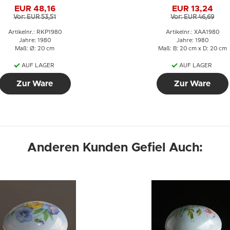
Kompassteller,
EUR 48,16
EUR 13,24
Kompass von König
Vor: EUR 53,51
Vor: EUR 46,69
Christian IV 1595
Artikelnr.: RKP1980
Artikelnr.: XAA1980
Jahre: 1980
Jahre: 1980
Maß: Ø: 20 cm
Maß: B: 20 cm x D: 20 cm
AUF LAGER
AUF LAGER
Zur Ware
Zur Ware
Anderen Kunden Gefiel Auch: