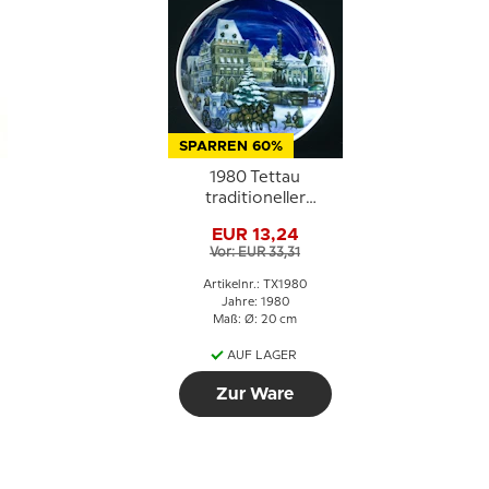
SPARREN 60%
1980 Tettau
traditioneller
Weihnachtsteller
EUR 13,24
Vor: EUR 33,31
Artikelnr.: TX1980
Jahre: 1980
Maß: Ø: 20 cm
AUF LAGER
Zur Ware