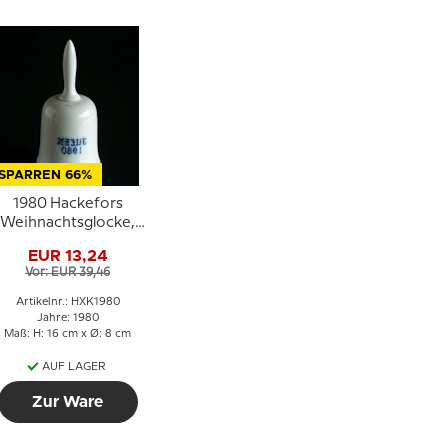
SPARREN 66%
1980 Hackefors
Weihnachtsglocke,
Kirche
EUR 13,24
Vor: EUR 39,46
Artikelnr.: HXK1980
Jahre: 1980
Maß: H: 16 cm x Ø: 8 cm
AUF LAGER
Zur Ware