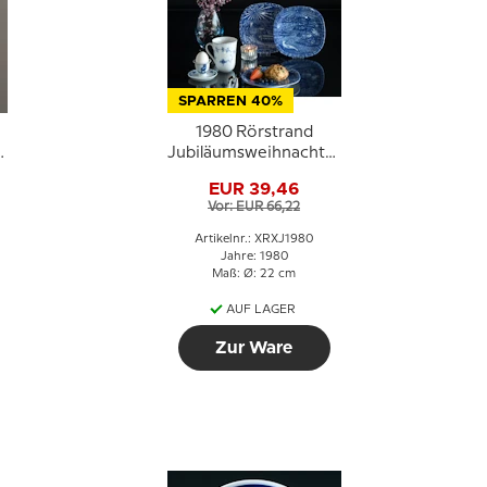
SPARREN 40%
1980 Rörstrand
Jubiläumsweihnachtsteller
1970-1980
EUR 39,46
Vor: EUR 66,22
Artikelnr.: XRXJ1980
Jahre: 1980
Maß: Ø: 22 cm
AUF LAGER
Zur Ware