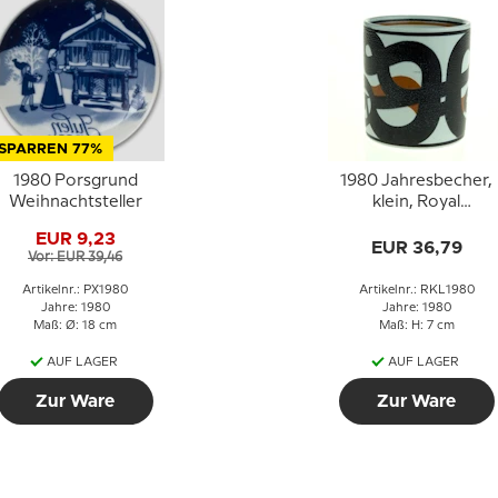
SPARREN 77%
1980 Porsgrund
1980 Jahresbecher,
Weihnachtsteller
klein, Royal
Copenhagen
EUR 9,23
EUR 36,79
Vor: EUR 39,46
Artikelnr.: PX1980
Artikelnr.: RKL1980
Jahre: 1980
Jahre: 1980
Maß: Ø: 18 cm
Maß: H: 7 cm
AUF LAGER
AUF LAGER
Zur Ware
Zur Ware