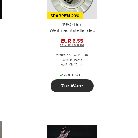
SPARREN 23%
&
1980 Der
Weihnachtsteller der
Marine, Royal
EUR 6,55
Copenhagen
Vor: EUR 8,56
Artikelnr.: SOV1980
Jahre: 1980
Maß: Ø: 12 cm
AUF LAGER
Zur Ware