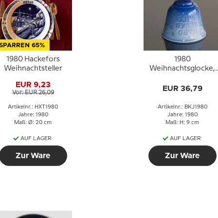
SPARREN 65%
1980 Hackefors
1980
Weihnachtsteller
Weihnachtsglocke,
Bing & Gröndahl
EUR 9,23
EUR 36,79
Vor: EUR 26,09
Artikelnr.: HXT1980
Artikelnr.: BKJ1980
Jahre: 1980
Jahre: 1980
Maß: Ø: 20 cm
Maß: H: 9 cm
AUF LAGER
AUF LAGER
Zur Ware
Zur Ware