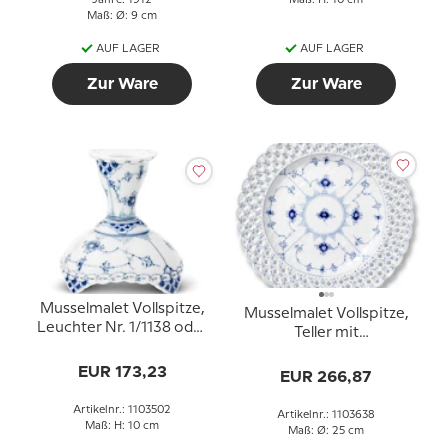
Jahre: 1912
Maß: H: 10 cm
Maß: Ø: 9 cm
AUF LAGER
AUF LAGER
Zur Ware
Zur Ware
Musselmalet Vollspitze,
Musselmalet Vollspitze,
Leuchter Nr. 1/1138 oder
Teller mit
502, Royal Copenhagen
durchbrochener
EUR 173,23
Bordüre, Royal
EUR 266,87
Copenhagen 25cm
Artikelnr.: 1103502
Artikelnr.: 1103638
Maß: H: 10 cm
Maß: Ø: 25 cm