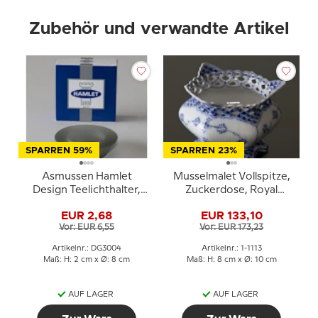
Zubehör und verwandte Artikel
SPARREN 59%
SPARREN 23%
Asmussen Hamlet
Musselmalet Vollspitze,
Design Teelichthalter,
Zuckerdose, Royal
Rauch
Copenhagen Nr. 1113
EUR 2,68
EUR 133,10
Vor: EUR 6,55
Vor: EUR 173,23
Artikelnr.: DG3004
Artikelnr.: 1-1113
Maß: H: 2 cm x Ø: 8 cm
Maß: H: 8 cm x Ø: 10 cm
AUF LAGER
AUF LAGER