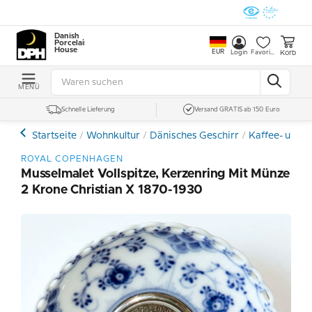
Danish
Porcelain
House
EUR
Korb
Login
Favoriten
MENÜ
Schnelle Lieferung
Versand GRATIS ab 150 Euro
Startseite
Wohnkultur
Dänisches Geschirr
Kaffee- und E
ROYAL COPENHAGEN
Musselmalet Vollspitze, Kerzenring Mit Münze
2 Krone Christian X 1870-1930